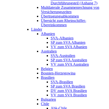
Durchführungsteil (Anhang 7)
Multilaterale Zusammenrechnung von
Versicherungszeiten
Übertragungsabkommen
Übersicht zum Rheinschiffer-
Übereinkommen
Länder
Albanien
SVA-Albanien
SP zum SVA Albanien
VV zum SVA Albanien
Australien
SVA-Australien
SP zum SVA Australien
VV zum SVA Australien
Belgien
Bosnien-Herzegowina
Brasilien
SVA-Brasilien
SP zum SVA Brasilien
DV zum SVA Brasilien
VV zum SVA Brasilien
Bulgarien
Chile
Abk-Chile