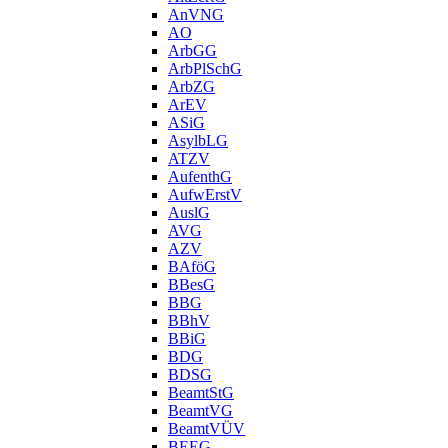
AnVNG
AO
ArbGG
ArbPlSchG
ArbZG
ArEV
ASiG
AsylbLG
ATZV
AufenthG
AufwErstV
AuslG
AVG
AZV
BAföG
BBesG
BBG
BBhV
BBiG
BDG
BDSG
BeamtStG
BeamtVG
BeamtVÜV
BEEG