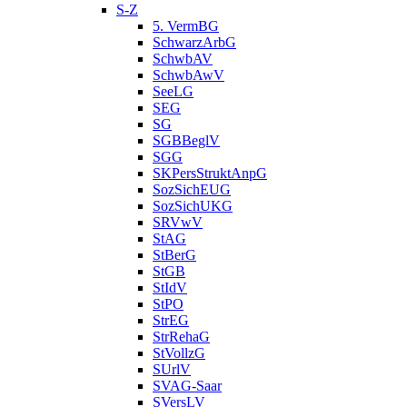
S-Z
5. VermBG
SchwarzArbG
SchwbAV
SchwbAwV
SeeLG
SEG
SG
SGBBeglV
SGG
SKPersStruktAnpG
SozSichEUG
SozSichUKG
SRVwV
StAG
StBerG
StGB
StIdV
StPO
StrEG
StrRehaG
StVollzG
SUrlV
SVAG-Saar
SVersLV