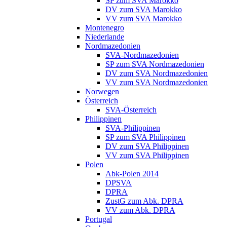
SP zum SVA Marokko
DV zum SVA Marokko
VV zum SVA Marokko
Montenegro
Niederlande
Nordmazedonien
SVA-Nordmazedonien
SP zum SVA Nordmazedonien
DV zum SVA Nordmazedonien
VV zum SVA Nordmazedonien
Norwegen
Österreich
SVA-Österreich
Philippinen
SVA-Philippinen
SP zum SVA Philippinen
DV zum SVA Philippinen
VV zum SVA Philippinen
Polen
Abk-Polen 2014
DPSVA
DPRA
ZustG zum Abk. DPRA
VV zum Abk. DPRA
Portugal