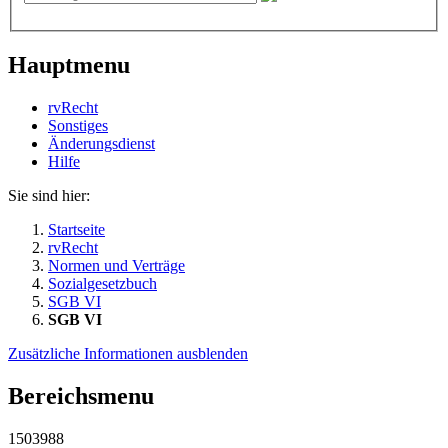
Hauptmenu
rvRecht
Sonstiges
Änderungsdienst
Hil­fe
Sie sind hier:
Startseite
rvRecht
Normen und Verträge
Sozialgesetzbuch
SGB VI
SGB VI
Zusätzliche Informationen ausblenden
Bereichsmenu
1503988