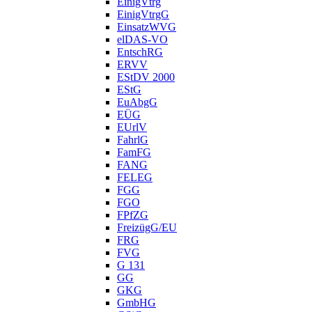
EinigVtrg
EinigVtrgG
EinsatzWVG
elDAS-VO
EntschRG
ERVV
EStDV 2000
EStG
EuAbgG
EÜG
EUrlV
FahrlG
FamFG
FANG
FELEG
FGG
FGO
FPfZG
FreizügG/EU
FRG
FVG
G 131
GG
GKG
GmbHG