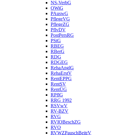
NS-VerbG
OWiG
PAuswG
PflegeVG
PflegeZG
PflvDV
PostPersRG
PStG
RBEG
RBerG
RDG
RDGEG
RehaAnglG
RehaErstV
RentEPPG
RentSV
RentÜG
RPflG
RRG 1992
RSVwV
RV-BZV
RVG
RVIOBeschZG
RVO
RVWZPauschBeitrV