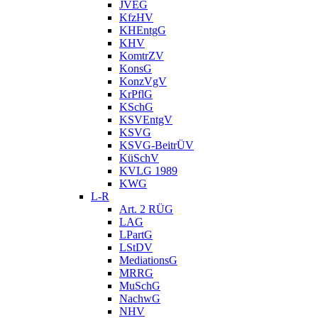
JVEG
KfzHV
KHEntgG
KHV
KomtrZV
KonsG
KonzVgV
KrPflG
KSchG
KSVEntgV
KSVG
KSVG-BeitrÜV
KüSchV
KVLG 1989
KWG
L-R
Art. 2 RÜG
LAG
LPartG
LStDV
MediationsG
MRRG
MuSchG
NachwG
NHV