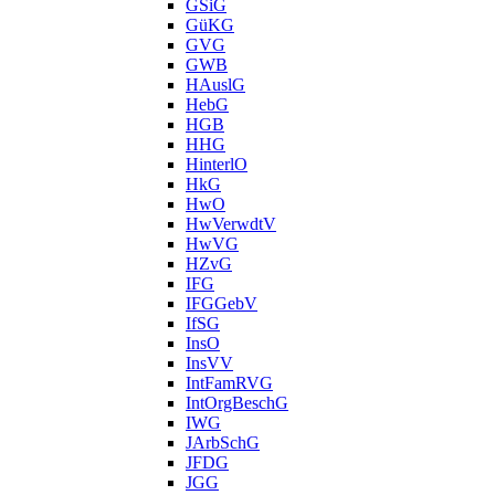
GSiG
GüKG
GVG
GWB
HAuslG
HebG
HGB
HHG
HinterlO
HkG
HwO
HwVerwdtV
HwVG
HZvG
IFG
IFGGebV
IfSG
InsO
InsVV
IntFamRVG
IntOrgBeschG
IWG
JArbSchG
JFDG
JGG