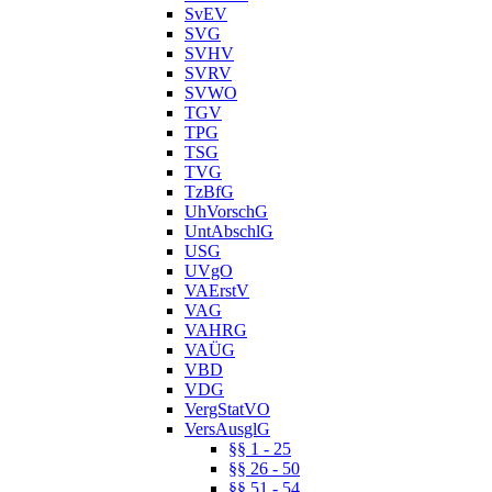
SvEV
SVG
SVHV
SVRV
SVWO
TGV
TPG
TSG
TVG
TzBfG
UhVorschG
UntAbschlG
USG
UVgO
VAErstV
VAG
VAHRG
VAÜG
VBD
VDG
VergStatVO
VersAusglG
§§ 1 - 25
§§ 26 - 50
§§ 51 - 54