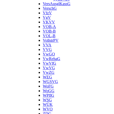
VersAusglKassG
VerschG
VfzV
VgV
VKVV
VOB-A
VOB-B
VOL-B
VollstrPV
VVA
VVG
VwGO
VwRehaG
VwVfG
VwVG
VwZG
WEG
WGSVG
WoFG
WoGG
WPflG
WSG
WÜK
WVO
ZDG