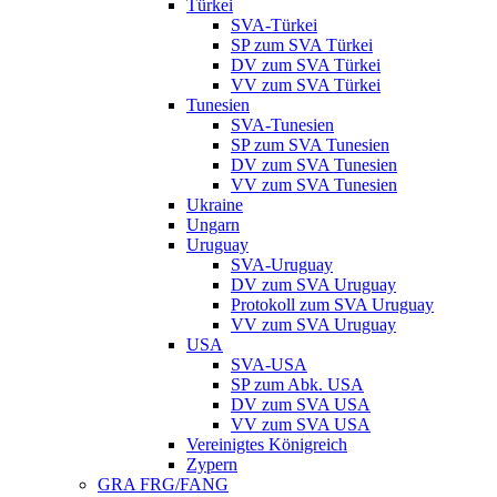
Türkei
SVA-Türkei
SP zum SVA Türkei
DV zum SVA Türkei
VV zum SVA Türkei
Tunesien
SVA-Tunesien
SP zum SVA Tunesien
DV zum SVA Tunesien
VV zum SVA Tunesien
Ukraine
Ungarn
Uruguay
SVA-Uruguay
DV zum SVA Uruguay
Protokoll zum SVA Uruguay
VV zum SVA Uruguay
USA
SVA-USA
SP zum Abk. USA
DV zum SVA USA
VV zum SVA USA
Vereinigtes Königreich
Zypern
GRA FRG/FANG