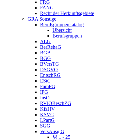
FRG
FANG
Recht der Herkunftsgebiete
GRA Sonstige
Berufsgruppenkatalog
Übersicht
Berufsgruppen
ALG
BerRehaG
BGB
BGG
BVersTG
DSGVO
EntschRG
EStG
FamFG
IFG
InsO
RVIOBeschZG
KfzHV
KSVG
LPartG
SGG
VersAusglG
§§ 1 - 25