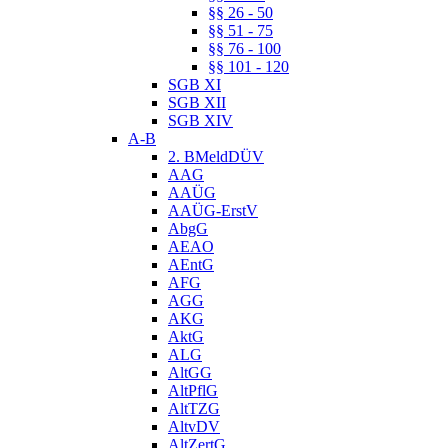
§§ 26 - 50
§§ 51 - 75
§§ 76 - 100
§§ 101 - 120
SGB XI
SGB XII
SGB XIV
A-B
2. BMeldDÜV
AAG
AAÜG
AAÜG-ErstV
AbgG
AEAO
AEntG
AFG
AGG
AKG
AktG
ALG
AltGG
AltPflG
AltTZG
AltvDV
AltZertG