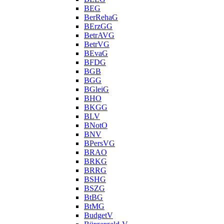
BEG
BerRehaG
BErzGG
BetrAVG
BetrVG
BEvaG
BFDG
BGB
BGG
BGleiG
BHO
BKGG
BLV
BNotO
BNV
BPersVG
BRAO
BRKG
BRRG
BSHG
BSZG
BtBG
BtMG
BudgetV