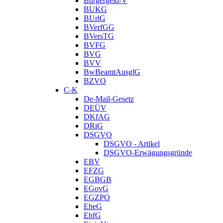
Bürgergeld-V
BUKG
BUrlG
BVerfGG
BVersTG
BVFG
BVG
BVV
BwBeamtAusglG
BZVO
C-K
De-Mail-Gesetz
DEÜV
DKfAG
DRiG
DSGVO
DSGVO - Artikel
DSGVO-Erwägungsgründe
EBV
EFZG
EGBGB
EGovG
EGZPO
EheG
EhfG