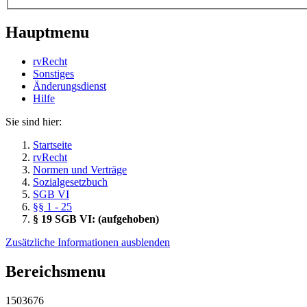
Hauptmenu
rvRecht
Sonstiges
Änderungsdienst
Hil­fe
Sie sind hier:
Startseite
rvRecht
Normen und Verträge
Sozialgesetzbuch
SGB VI
§§ 1 - 25
§ 19 SGB VI: (aufgehoben)
Zusätzliche Informationen ausblenden
Bereichsmenu
1503676