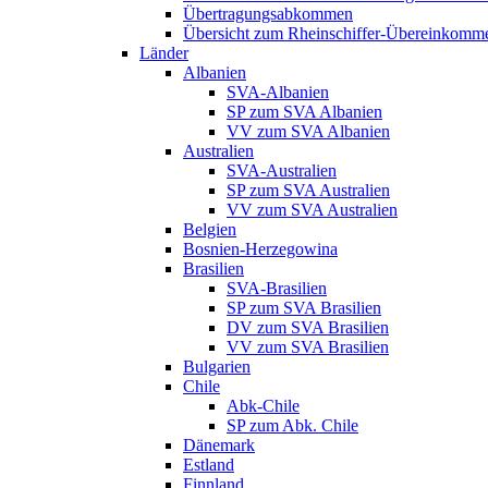
Übertragungsabkommen
Übersicht zum Rheinschiffer-Übereinkomm
Länder
Albanien
SVA-Albanien
SP zum SVA Albanien
VV zum SVA Albanien
Australien
SVA-Australien
SP zum SVA Australien
VV zum SVA Australien
Belgien
Bosnien-Herzegowina
Brasilien
SVA-Brasilien
SP zum SVA Brasilien
DV zum SVA Brasilien
VV zum SVA Brasilien
Bulgarien
Chile
Abk-Chile
SP zum Abk. Chile
Dänemark
Estland
Finnland