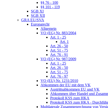
§§ 76 - 100
§§ 101 - 119
SGB XI
SGB XII
GRA EU/SVA
Europarecht
Allgemein
VO (EG) Nr. 883/2004
Art. 1 - 25
Art. 1
Art. 26 - 50
Art. 51 - 75
Art. 76 - 91
VO (EG) Nr. 987/2009
Art. 1 - 25
Art. 26 - 50
Art. 51 - 75
Art. 76 - 97
VO (EU) Nr. 1231/2010
Abkommen der EU mit dem VK
Austrittsabkommen EU und VK
Abkommen über Handel und Zusamm
Protokoll KSS zum HKA
Protokoll KSS zum HKA - Durchführu
Multilaterale Zusammenrechnung von Versi