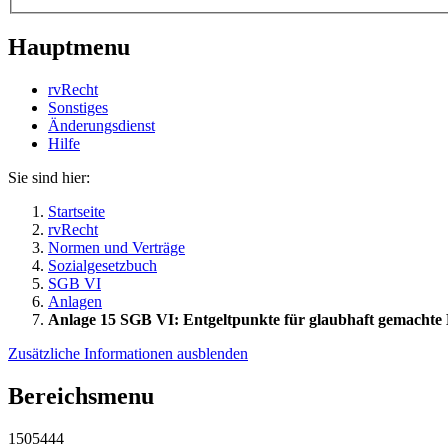
Hauptmenu
rvRecht
Sonstiges
Änderungsdienst
Hil­fe
Sie sind hier:
Startseite
rvRecht
Normen und Verträge
Sozialgesetzbuch
SGB VI
Anlagen
Anlage 15 SGB VI: Entgeltpunkte für glaubhaft gemachte Be
Zusätzliche Informationen ausblenden
Bereichsmenu
1505444