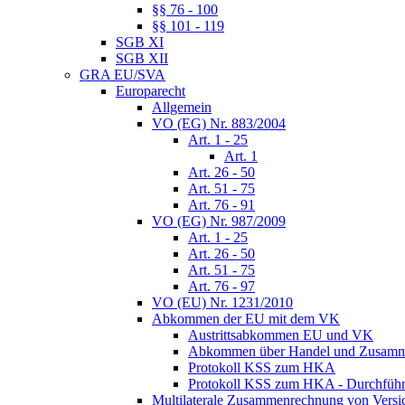
§§ 76 - 100
§§ 101 - 119
SGB XI
SGB XII
GRA EU/SVA
Europarecht
Allgemein
VO (EG) Nr. 883/2004
Art. 1 - 25
Art. 1
Art. 26 - 50
Art. 51 - 75
Art. 76 - 91
VO (EG) Nr. 987/2009
Art. 1 - 25
Art. 26 - 50
Art. 51 - 75
Art. 76 - 97
VO (EU) Nr. 1231/2010
Abkommen der EU mit dem VK
Austrittsabkommen EU und VK
Abkommen über Handel und Zusamm
Protokoll KSS zum HKA
Protokoll KSS zum HKA - Durchführu
Multilaterale Zusammenrechnung von Versi