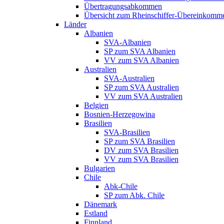
Übertragungsabkommen
Übersicht zum Rheinschiffer-Übereinkomm
Länder
Albanien
SVA-Albanien
SP zum SVA Albanien
VV zum SVA Albanien
Australien
SVA-Australien
SP zum SVA Australien
VV zum SVA Australien
Belgien
Bosnien-Herzegowina
Brasilien
SVA-Brasilien
SP zum SVA Brasilien
DV zum SVA Brasilien
VV zum SVA Brasilien
Bulgarien
Chile
Abk-Chile
SP zum Abk. Chile
Dänemark
Estland
Finnland