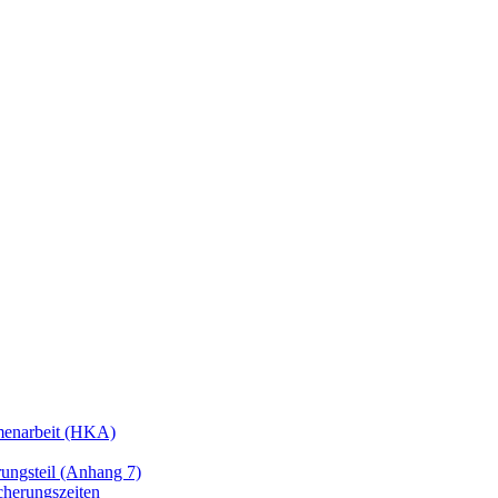
enarbeit (HKA)
ngsteil (Anhang 7)
cherungszeiten