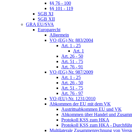
§§ 76 - 100
§§ 101 - 119
SGB XI
SGB XII
GRA EU/SVA
Europarecht
Allgemein
VO (EG) Nr. 883/2004
Art. 1 - 25
Art. 1
Art. 26 - 50
Art. 51 - 75
Art. 76 - 91
VO (EG) Nr. 987/2009
Art. 1 - 25
Art. 26 - 50
Art. 51 - 75
Art. 76 - 97
VO (EU) Nr. 1231/2010
Abkommen der EU mit dem VK
Austrittsabkommen EU und VK
Abkommen über Handel und Zusamm
Protokoll KSS zum HKA
Protokoll KSS zum HKA - Durchführu
Multilaterale Zusammenrechnung von Versi