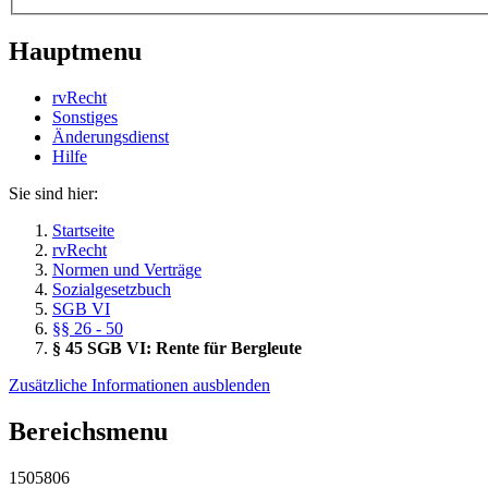
Hauptmenu
rvRecht
Sonstiges
Änderungsdienst
Hil­fe
Sie sind hier:
Startseite
rvRecht
Normen und Verträge
Sozialgesetzbuch
SGB VI
§§ 26 - 50
§ 45 SGB VI: Rente für Bergleute
Zusätzliche Informationen ausblenden
Bereichsmenu
1505806