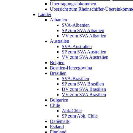
Übertragungsabkommen
Übersicht zum Rheinschiffer-Übereinkomm
Länder
Albanien
SVA-Albanien
SP zum SVA Albanien
VV zum SVA Albanien
Australien
SVA-Australien
SP zum SVA Australien
VV zum SVA Australien
Belgien
Bosnien-Herzegowina
Brasilien
SVA-Brasilien
SP zum SVA Brasilien
DV zum SVA Brasilien
VV zum SVA Brasilien
Bulgarien
Chile
Abk-Chile
SP zum Abk. Chile
Dänemark
Estland
Finnland