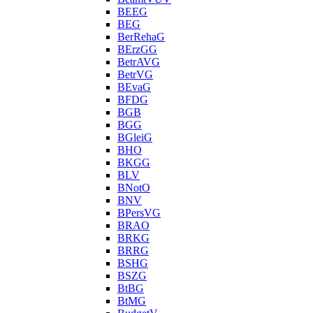
BEEG
BEG
BerRehaG
BErzGG
BetrAVG
BetrVG
BEvaG
BFDG
BGB
BGG
BGleiG
BHO
BKGG
BLV
BNotO
BNV
BPersVG
BRAO
BRKG
BRRG
BSHG
BSZG
BtBG
BtMG