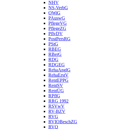
NHV
NS-VerbG
OWiG
PAuswG
PflegeVG
PflegeZG
PflvDV
PostPersRG
PStG
RBEG
RBerG
RDG
RDGEG
RehaAnglG
RehaErstV
RentEPPG
RentSV
RentÜG
RPflG
RRG 1992
RSVwV
RV-BZV
RVG
RVIOBeschZG
RVO