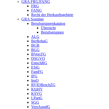
GRA FRG/FANG
FRG
FANG
Recht der Herkunftsgebiete
GRA Sonstige
Berufsgruppenkatalog
Übersicht
Berufsgruppen
ALG
BerRehaG
BGB
BGG
BVersTG
DSGVO
EntschRG
EStG
FamFG
IFG
InsO
RVIOBeschZG
KfzHV
KSVG
LPartG
SGG
VersAusglG