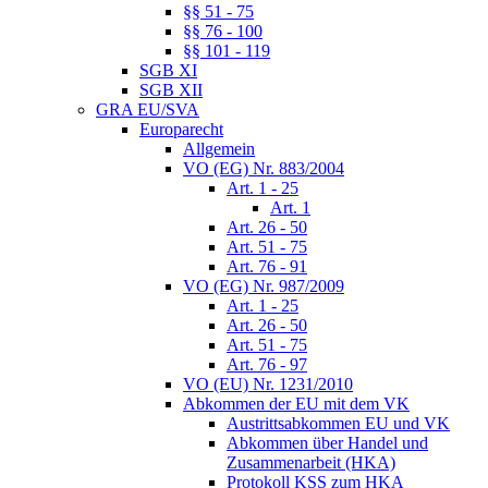
§§ 51 - 75
§§ 76 - 100
§§ 101 - 119
SGB XI
SGB XII
GRA EU/SVA
Europarecht
Allgemein
VO (EG) Nr. 883/2004
Art. 1 - 25
Art. 1
Art. 26 - 50
Art. 51 - 75
Art. 76 - 91
VO (EG) Nr. 987/2009
Art. 1 - 25
Art. 26 - 50
Art. 51 - 75
Art. 76 - 97
VO (EU) Nr. 1231/2010
Abkommen der EU mit dem VK
Austrittsabkommen EU und VK
Abkommen über Handel und
Zusammenarbeit (HKA)
Protokoll KSS zum HKA