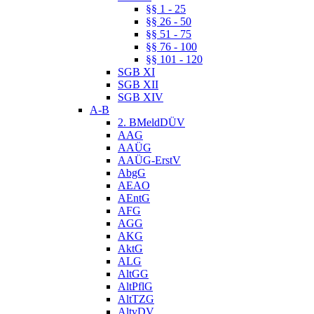
§§ 1 - 25
§§ 26 - 50
§§ 51 - 75
§§ 76 - 100
§§ 101 - 120
SGB XI
SGB XII
SGB XIV
A-B
2. BMeldDÜV
AAG
AAÜG
AAÜG-ErstV
AbgG
AEAO
AEntG
AFG
AGG
AKG
AktG
ALG
AltGG
AltPflG
AltTZG
AltvDV