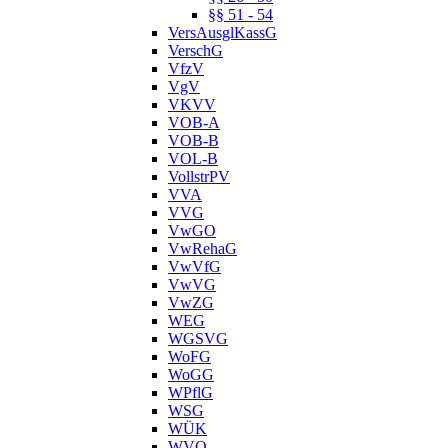
§§ 51 - 54
VersAusglKassG
VerschG
VfzV
VgV
VKVV
VOB-A
VOB-B
VOL-B
VollstrPV
VVA
VVG
VwGO
VwRehaG
VwVfG
VwVG
VwZG
WEG
WGSVG
WoFG
WoGG
WPflG
WSG
WÜK
WVO