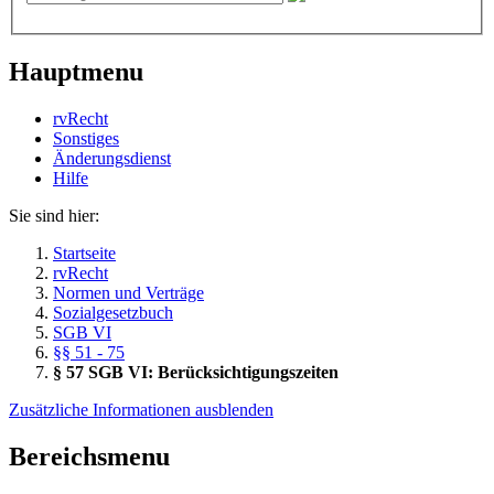
Hauptmenu
rvRecht
Sonstiges
Änderungsdienst
Hil­fe
Sie sind hier:
Startseite
rvRecht
Normen und Verträge
Sozialgesetzbuch
SGB VI
§§ 51 - 75
§ 57 SGB VI: Berücksichtigungszeiten
Zusätzliche Informationen ausblenden
Bereichsmenu