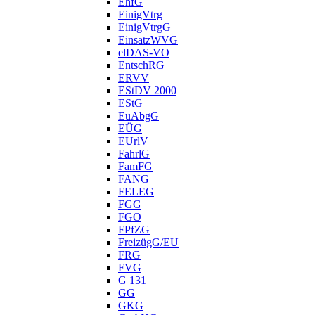
EhfG
EinigVtrg
EinigVtrgG
EinsatzWVG
elDAS-VO
EntschRG
ERVV
EStDV 2000
EStG
EuAbgG
EÜG
EUrlV
FahrlG
FamFG
FANG
FELEG
FGG
FGO
FPfZG
FreizügG/EU
FRG
FVG
G 131
GG
GKG