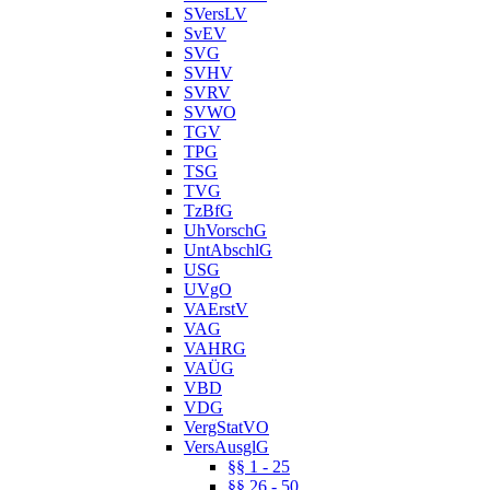
SVersLV
SvEV
SVG
SVHV
SVRV
SVWO
TGV
TPG
TSG
TVG
TzBfG
UhVorschG
UntAbschlG
USG
UVgO
VAErstV
VAG
VAHRG
VAÜG
VBD
VDG
VergStatVO
VersAusglG
§§ 1 - 25
§§ 26 - 50