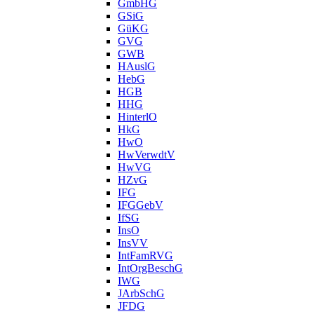
GmbHG
GSiG
GüKG
GVG
GWB
HAuslG
HebG
HGB
HHG
HinterlO
HkG
HwO
HwVerwdtV
HwVG
HZvG
IFG
IFGGebV
IfSG
InsO
InsVV
IntFamRVG
IntOrgBeschG
IWG
JArbSchG
JFDG