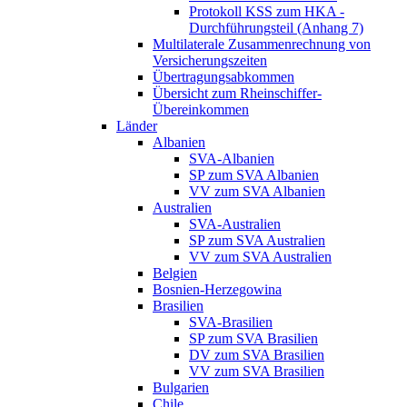
Protokoll KSS zum HKA -
Durchführungsteil (Anhang 7)
Multilaterale Zusammenrechnung von
Versicherungszeiten
Übertragungsabkommen
Übersicht zum Rheinschiffer-
Übereinkommen
Länder
Albanien
SVA-Albanien
SP zum SVA Albanien
VV zum SVA Albanien
Australien
SVA-Australien
SP zum SVA Australien
VV zum SVA Australien
Belgien
Bosnien-Herzegowina
Brasilien
SVA-Brasilien
SP zum SVA Brasilien
DV zum SVA Brasilien
VV zum SVA Brasilien
Bulgarien
Chile