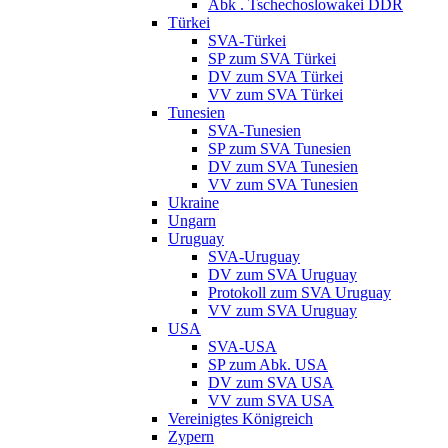
Abk . Tschechoslowakei DDR
Türkei
SVA-Türkei
SP zum SVA Türkei
DV zum SVA Türkei
VV zum SVA Türkei
Tunesien
SVA-Tunesien
SP zum SVA Tunesien
DV zum SVA Tunesien
VV zum SVA Tunesien
Ukraine
Ungarn
Uruguay
SVA-Uruguay
DV zum SVA Uruguay
Protokoll zum SVA Uruguay
VV zum SVA Uruguay
USA
SVA-USA
SP zum Abk. USA
DV zum SVA USA
VV zum SVA USA
Vereinigtes Königreich
Zypern