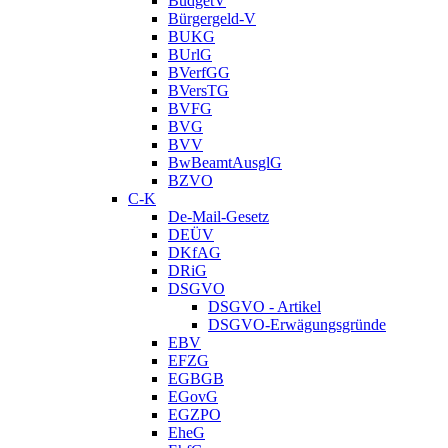
BudgetV
Bürgergeld-V
BUKG
BUrlG
BVerfGG
BVersTG
BVFG
BVG
BVV
BwBeamtAusglG
BZVO
C-K
De-Mail-Gesetz
DEÜV
DKfAG
DRiG
DSGVO
DSGVO - Artikel
DSGVO-Erwägungsgründe
EBV
EFZG
EGBGB
EGovG
EGZPO
EheG