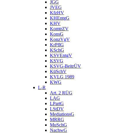
JGG
JVEG
KfzHV
KHEntgG
KHV
KomtrZV
KonsG
KonzVgV
KrPflG
KSchG
KSVEntgV
KSVG
KSVG-BeitrÜV
KüSchV
KVLG 1989
KWG
L-R
Art. 2 RÜG
LAG
LPartG
LStDV
MediationsG
MRRG
MuSchG
NachwG