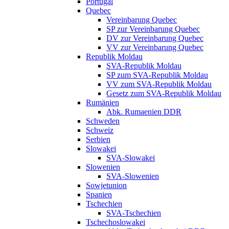
Portugal
Quebec
Vereinbarung Quebec
SP zur Vereinbarung Quebec
DV zur Vereinbarung Quebec
VV zur Vereinbarung Quebec
Republik Moldau
SVA-Republik Moldau
SP zum SVA-Republik Moldau
VV zum SVA-Republik Moldau
Gesetz zum SVA-Republik Moldau
Rumänien
Abk. Rumaenien DDR
Schweden
Schweiz
Serbien
Slowakei
SVA-Slowakei
Slowenien
SVA-Slowenien
Sowjetunion
Spanien
Tschechien
SVA-Tschechien
Tschechoslowakei