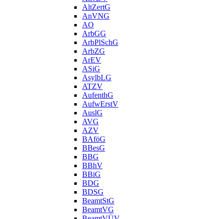
AltZertG
AnVNG
AO
ArbGG
ArbPlSchG
ArbZG
ArEV
ASiG
AsylbLG
ATZV
AufenthG
AufwErstV
AuslG
AVG
AZV
BAföG
BBesG
BBG
BBhV
BBiG
BDG
BDSG
BeamtStG
BeamtVG
BeamtVÜV