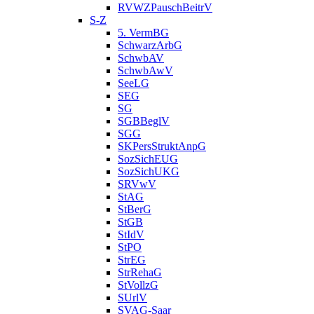
RVWZPauschBeitrV
S-Z
5. VermBG
SchwarzArbG
SchwbAV
SchwbAwV
SeeLG
SEG
SG
SGBBeglV
SGG
SKPersStruktAnpG
SozSichEUG
SozSichUKG
SRVwV
StAG
StBerG
StGB
StIdV
StPO
StrEG
StrRehaG
StVollzG
SUrlV
SVAG-Saar