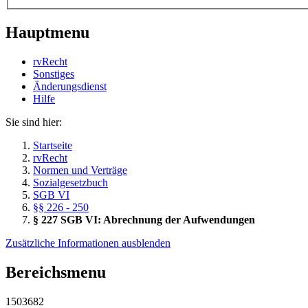
Hauptmenu
rvRecht
Sonstiges
Änderungsdienst
Hil­fe
Sie sind hier:
Startseite
rvRecht
Normen und Verträge
Sozialgesetzbuch
SGB VI
§§ 226 - 250
§ 227 SGB VI: Abrechnung der Aufwendungen
Zusätzliche Informationen ausblenden
Bereichsmenu
1503682