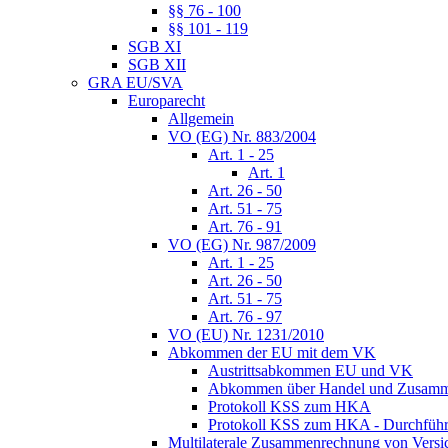
§§ 76 - 100
§§ 101 - 119
SGB XI
SGB XII
GRA EU/SVA
Europarecht
Allgemein
VO (EG) Nr. 883/2004
Art. 1 - 25
Art. 1
Art. 26 - 50
Art. 51 - 75
Art. 76 - 91
VO (EG) Nr. 987/2009
Art. 1 - 25
Art. 26 - 50
Art. 51 - 75
Art. 76 - 97
VO (EU) Nr. 1231/2010
Abkommen der EU mit dem VK
Austrittsabkommen EU und VK
Abkommen über Handel und Zusamm
Protokoll KSS zum HKA
Protokoll KSS zum HKA - Durchführu
Multilaterale Zusammenrechnung von Versi