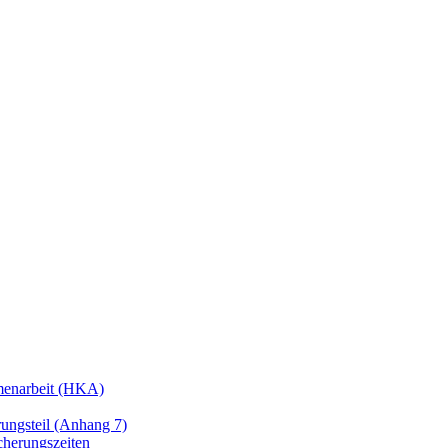
enarbeit (HKA)
ngsteil (Anhang 7)
cherungszeiten