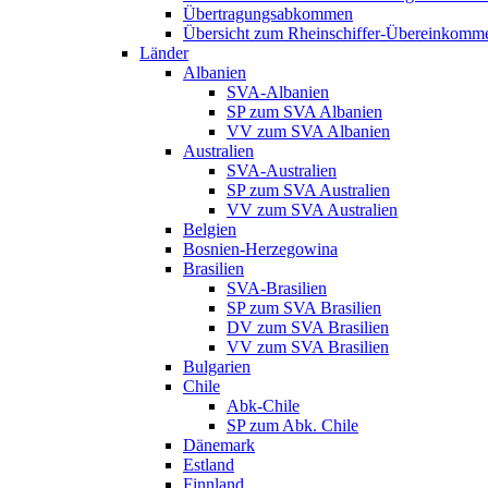
Übertragungsabkommen
Übersicht zum Rheinschiffer-Übereinkomm
Länder
Albanien
SVA-Albanien
SP zum SVA Albanien
VV zum SVA Albanien
Australien
SVA-Australien
SP zum SVA Australien
VV zum SVA Australien
Belgien
Bosnien-Herzegowina
Brasilien
SVA-Brasilien
SP zum SVA Brasilien
DV zum SVA Brasilien
VV zum SVA Brasilien
Bulgarien
Chile
Abk-Chile
SP zum Abk. Chile
Dänemark
Estland
Finnland