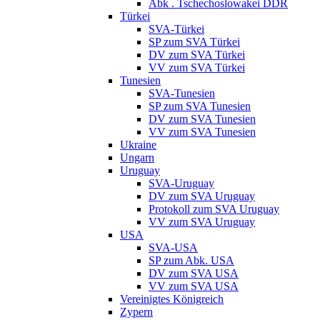
Abk . Tschechoslowakei DDR
Türkei
SVA-Türkei
SP zum SVA Türkei
DV zum SVA Türkei
VV zum SVA Türkei
Tunesien
SVA-Tunesien
SP zum SVA Tunesien
DV zum SVA Tunesien
VV zum SVA Tunesien
Ukraine
Ungarn
Uruguay
SVA-Uruguay
DV zum SVA Uruguay
Protokoll zum SVA Uruguay
VV zum SVA Uruguay
USA
SVA-USA
SP zum Abk. USA
DV zum SVA USA
VV zum SVA USA
Vereinigtes Königreich
Zypern