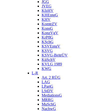
JGG
JVEG
KfzHV
KHEntgG
KHV
KomtrZV
KonsG
KonzVgV
KrPflG
KSchG
KSVEntgV
KSVG
KSVG-BeitrÜV
KüSchV
KVLG 1989
KWG
L-R
Art. 2 RÜG
LAG
LPartG
LStDV
MediationsG
MRRG
MuSchG
NachwG