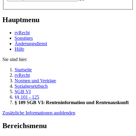
Hauptmenu
rvRecht
Sonstiges
Änderungsdienst
Hil­fe
Sie sind hier:
Startseite
rvRecht
Normen und Verträge
Sozialgesetzbuch
SGB VI
§§ 101 - 125
§ 109 SGB VI: Renteninformation und Rentenauskunft
Zusätzliche Informationen ausblenden
Bereichsmenu