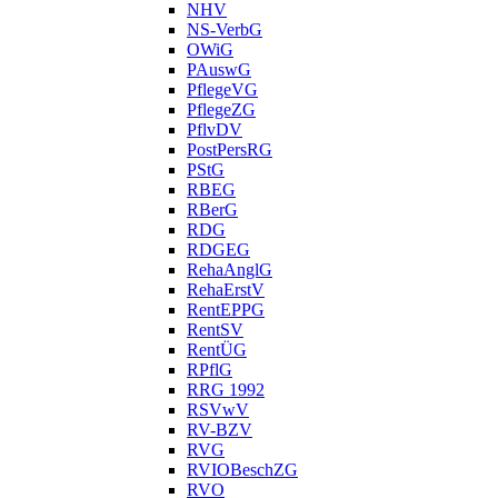
NHV
NS-VerbG
OWiG
PAuswG
PflegeVG
PflegeZG
PflvDV
PostPersRG
PStG
RBEG
RBerG
RDG
RDGEG
RehaAnglG
RehaErstV
RentEPPG
RentSV
RentÜG
RPflG
RRG 1992
RSVwV
RV-BZV
RVG
RVIOBeschZG
RVO