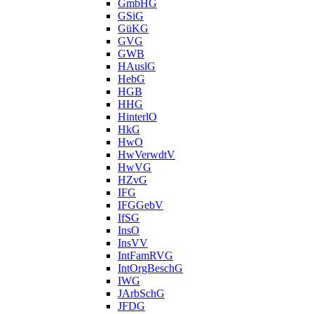
GmbHG
GSiG
GüKG
GVG
GWB
HAuslG
HebG
HGB
HHG
HinterlO
HkG
HwO
HwVerwdtV
HwVG
HZvG
IFG
IFGGebV
IfSG
InsO
InsVV
IntFamRVG
IntOrgBeschG
IWG
JArbSchG
JFDG