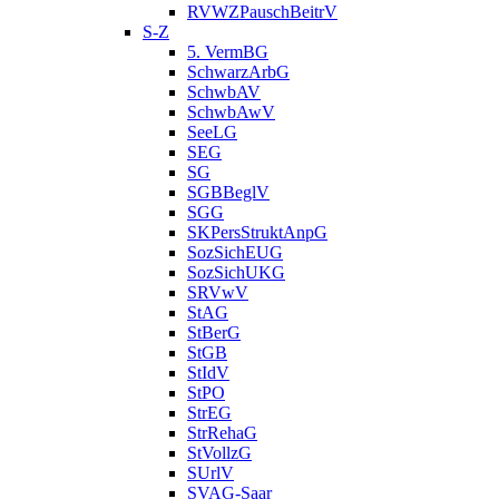
RVWZPauschBeitrV
S-Z
5. VermBG
SchwarzArbG
SchwbAV
SchwbAwV
SeeLG
SEG
SG
SGBBeglV
SGG
SKPersStruktAnpG
SozSichEUG
SozSichUKG
SRVwV
StAG
StBerG
StGB
StIdV
StPO
StrEG
StrRehaG
StVollzG
SUrlV
SVAG-Saar