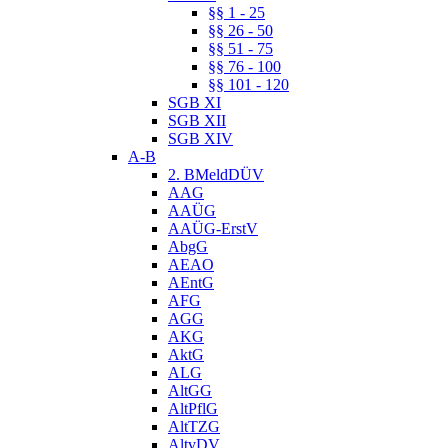
§§ 1 - 25
§§ 26 - 50
§§ 51 - 75
§§ 76 - 100
§§ 101 - 120
SGB XI
SGB XII
SGB XIV
A-B
2. BMeldDÜV
AAG
AAÜG
AAÜG-ErstV
AbgG
AEAO
AEntG
AFG
AGG
AKG
AktG
ALG
AltGG
AltPflG
AltTZG
AltvDV