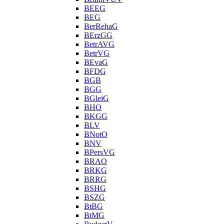
BEEG
BEG
BerRehaG
BErzGG
BetrAVG
BetrVG
BEvaG
BFDG
BGB
BGG
BGleiG
BHO
BKGG
BLV
BNotO
BNV
BPersVG
BRAO
BRKG
BRRG
BSHG
BSZG
BtBG
BtMG