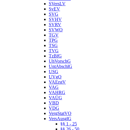
SVersLV
SvEV
SVG
SVHV
SVRV
SVWO
TGV
TPG
TSG
TVG
TzBfG
UhVorschG
UntAbschlG
USG
UVgO
VAErstV
VAG
VAHRG
VAÜG
VBD
VDG
VergStatVO
VersAusglG
§§ 1 - 25
§§ 26 - 50