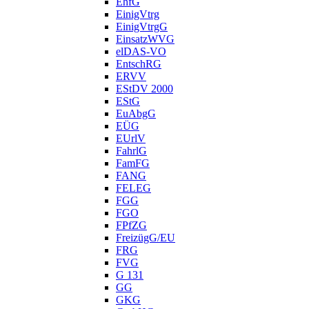
EhfG
EinigVtrg
EinigVtrgG
EinsatzWVG
elDAS-VO
EntschRG
ERVV
EStDV 2000
EStG
EuAbgG
EÜG
EUrlV
FahrlG
FamFG
FANG
FELEG
FGG
FGO
FPfZG
FreizügG/EU
FRG
FVG
G 131
GG
GKG