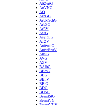
AltZertG
AnVNG
AO
ArbGG
ArbPlSchG
ArbZG
ArEV
ASiG
AsylbLG
ATZV
AufenthG
AufwErstV
AuslG
AVG
AZV
BAföG
BBesG
BBG
BBhV
BBiG
BDG
BDSG
BeamtStG
BeamtVG
BeamtVÜV