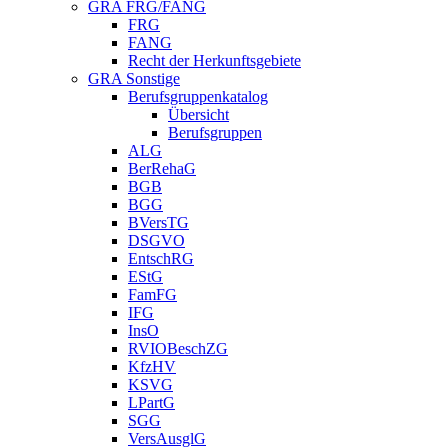
GRA FRG/FANG
FRG
FANG
Recht der Herkunftsgebiete
GRA Sonstige
Berufsgruppenkatalog
Übersicht
Berufsgruppen
ALG
BerRehaG
BGB
BGG
BVersTG
DSGVO
EntschRG
EStG
FamFG
IFG
InsO
RVIOBeschZG
KfzHV
KSVG
LPartG
SGG
VersAusglG