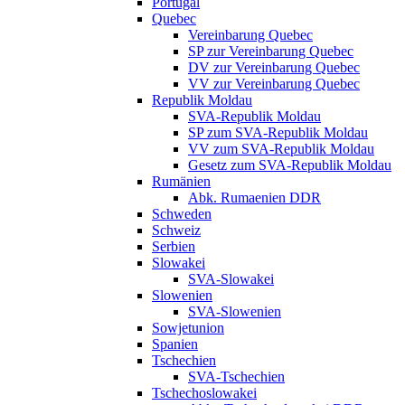
Portugal
Quebec
Vereinbarung Quebec
SP zur Vereinbarung Quebec
DV zur Vereinbarung Quebec
VV zur Vereinbarung Quebec
Republik Moldau
SVA-Republik Moldau
SP zum SVA-Republik Moldau
VV zum SVA-Republik Moldau
Gesetz zum SVA-Republik Moldau
Rumänien
Abk. Rumaenien DDR
Schweden
Schweiz
Serbien
Slowakei
SVA-Slowakei
Slowenien
SVA-Slowenien
Sowjetunion
Spanien
Tschechien
SVA-Tschechien
Tschechoslowakei