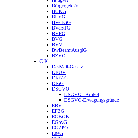
BudgetV
Bürgergeld-V
BUKG
BUrlG
BVerfGG
BVersTG
BVFG
BVG
BVV
BwBeamtAusglG
BZVO
C-K
De-Mail-Gesetz
DEÜV
DKfAG
DRiG
DSGVO
DSGVO - Artikel
DSGVO-Erwägungsgründe
EBV
EFZG
EGBGB
EGovG
EGZPO
EheG