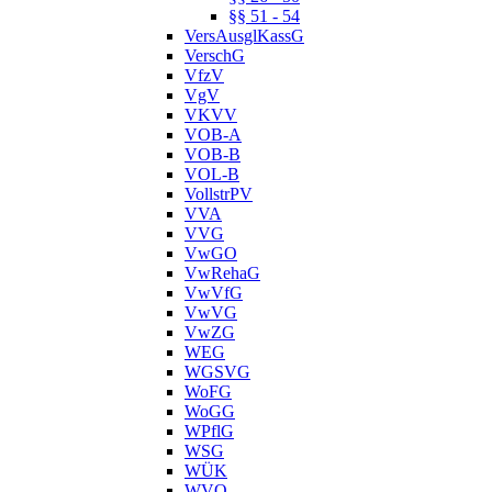
§§ 51 - 54
VersAusglKassG
VerschG
VfzV
VgV
VKVV
VOB-A
VOB-B
VOL-B
VollstrPV
VVA
VVG
VwGO
VwRehaG
VwVfG
VwVG
VwZG
WEG
WGSVG
WoFG
WoGG
WPflG
WSG
WÜK
WVO