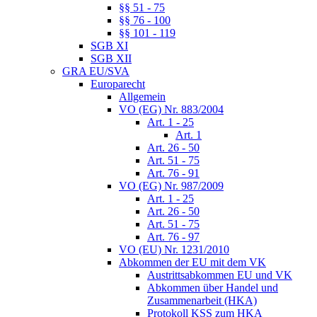
§§ 51 - 75
§§ 76 - 100
§§ 101 - 119
SGB XI
SGB XII
GRA EU/SVA
Europarecht
Allgemein
VO (EG) Nr. 883/2004
Art. 1 - 25
Art. 1
Art. 26 - 50
Art. 51 - 75
Art. 76 - 91
VO (EG) Nr. 987/2009
Art. 1 - 25
Art. 26 - 50
Art. 51 - 75
Art. 76 - 97
VO (EU) Nr. 1231/2010
Abkommen der EU mit dem VK
Austrittsabkommen EU und VK
Abkommen über Handel und
Zusammenarbeit (HKA)
Protokoll KSS zum HKA