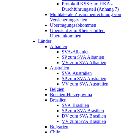
Protokoll KSS zum HKA -
Durchführungsteil (Anhang 7)
Multilaterale Zusammenrechnung von
Versicherungszeiten
Übertragungsabkommen
Übersicht zum Rheinschiffer-
Übereinkommen
Länder
Albanien
SVA-Albanien
SP zum SVA Albanien
VV zum SVA Albanien
Australien
SVA-Australien
SP zum SVA Australien
VV zum SVA Australien
Belgien
Bosnien-Herzegowina
Brasilien
SVA-Brasilien
SP zum SVA Brasilien
DV zum SVA Brasilien
VV zum SVA Brasilien
Bulgarien
Chile