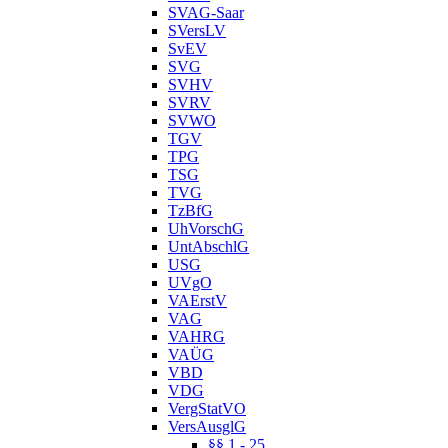
SVAG-Saar
SVersLV
SvEV
SVG
SVHV
SVRV
SVWO
TGV
TPG
TSG
TVG
TzBfG
UhVorschG
UntAbschlG
USG
UVgO
VAErstV
VAG
VAHRG
VAÜG
VBD
VDG
VergStatVO
VersAusglG
§§ 1 - 25