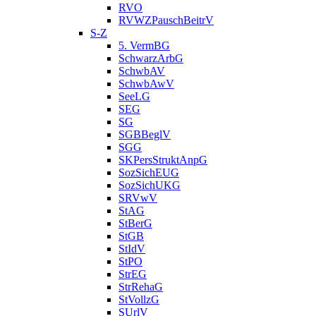
RVO
RVWZPauschBeitrV
S-Z
5. VermBG
SchwarzArbG
SchwbAV
SchwbAwV
SeeLG
SEG
SG
SGBBeglV
SGG
SKPersStruktAnpG
SozSichEUG
SozSichUKG
SRVwV
StAG
StBerG
StGB
StIdV
StPO
StrEG
StrRehaG
StVollzG
SUrlV