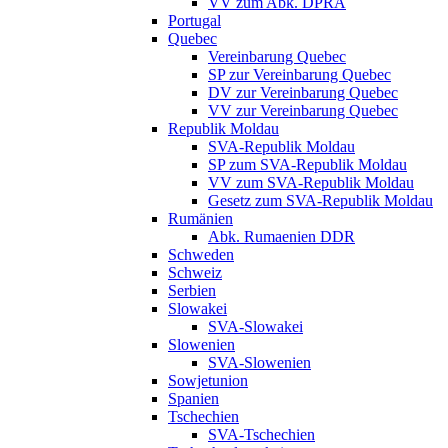
VV zum Abk. DPRA
Portugal
Quebec
Vereinbarung Quebec
SP zur Vereinbarung Quebec
DV zur Vereinbarung Quebec
VV zur Vereinbarung Quebec
Republik Moldau
SVA-Republik Moldau
SP zum SVA-Republik Moldau
VV zum SVA-Republik Moldau
Gesetz zum SVA-Republik Moldau
Rumänien
Abk. Rumaenien DDR
Schweden
Schweiz
Serbien
Slowakei
SVA-Slowakei
Slowenien
SVA-Slowenien
Sowjetunion
Spanien
Tschechien
SVA-Tschechien