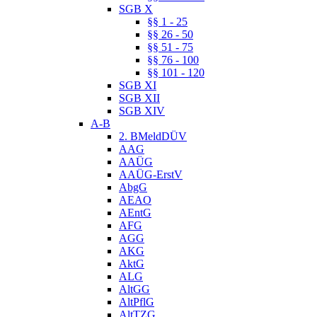
SGB X
§§ 1 - 25
§§ 26 - 50
§§ 51 - 75
§§ 76 - 100
§§ 101 - 120
SGB XI
SGB XII
SGB XIV
A-B
2. BMeldDÜV
AAG
AAÜG
AAÜG-ErstV
AbgG
AEAO
AEntG
AFG
AGG
AKG
AktG
ALG
AltGG
AltPflG
AltTZG