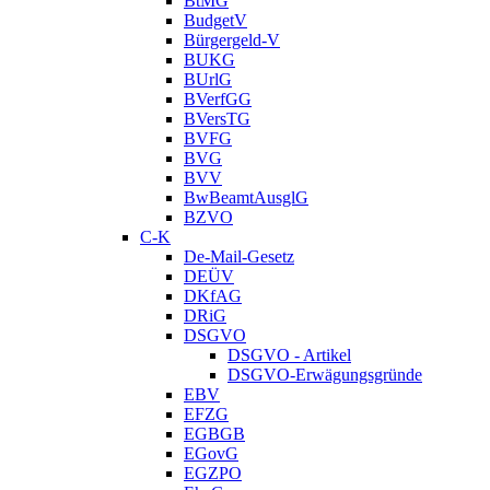
BtMG
BudgetV
Bürgergeld-V
BUKG
BUrlG
BVerfGG
BVersTG
BVFG
BVG
BVV
BwBeamtAusglG
BZVO
C-K
De-Mail-Gesetz
DEÜV
DKfAG
DRiG
DSGVO
DSGVO - Artikel
DSGVO-Erwägungsgründe
EBV
EFZG
EGBGB
EGovG
EGZPO