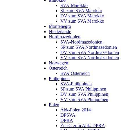
Marokko
SVA-Marokko
SP zum SVA Marokko
DV zum SVA Marokko
VV zum SVA Marokko
Montenegro
Niederlande
Nordmazedonien
SVA-Nordmazedonien
SP zum SVA Nordmazedonien
DV zum SVA Nordmazedonien
VV zum SVA Nordmazedonien
Norwegen
Österreich
SVA-Österreich
Philippinen
SVA-Philippinen
SP zum SVA Philippinen
DV zum SVA Philippinen
VV zum SVA Philippinen
Polen
Abk-Polen 2014
DPSVA
DPRA
ZustG zum Abk. DPRA