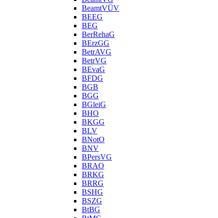
BeamtVÜV
BEEG
BEG
BerRehaG
BErzGG
BetrAVG
BetrVG
BEvaG
BFDG
BGB
BGG
BGleiG
BHO
BKGG
BLV
BNotO
BNV
BPersVG
BRAO
BRKG
BRRG
BSHG
BSZG
BtBG