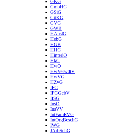
GKG
GmbHG
GSiG
GüKG
GVG
GWB
HAuslG
HebG
HGB
HHG
HinterlO
HkG
HwO
HwVerwdtV
HwVG
HZvG
IFG
IFGGebV
IfSG
InsO
InsVV
IntFamRVG
IntOrgBeschG
IWG
JArbSchG