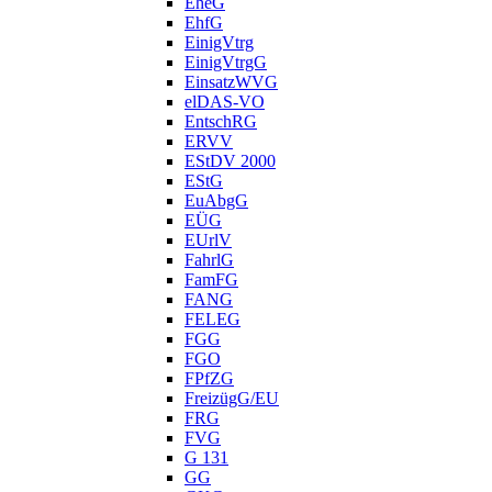
EheG
EhfG
EinigVtrg
EinigVtrgG
EinsatzWVG
elDAS-VO
EntschRG
ERVV
EStDV 2000
EStG
EuAbgG
EÜG
EUrlV
FahrlG
FamFG
FANG
FELEG
FGG
FGO
FPfZG
FreizügG/EU
FRG
FVG
G 131
GG