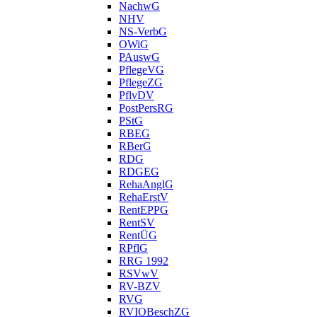
NachwG
NHV
NS-VerbG
OWiG
PAuswG
PflegeVG
PflegeZG
PflvDV
PostPersRG
PStG
RBEG
RBerG
RDG
RDGEG
RehaAnglG
RehaErstV
RentEPPG
RentSV
RentÜG
RPflG
RRG 1992
RSVwV
RV-BZV
RVG
RVIOBeschZG