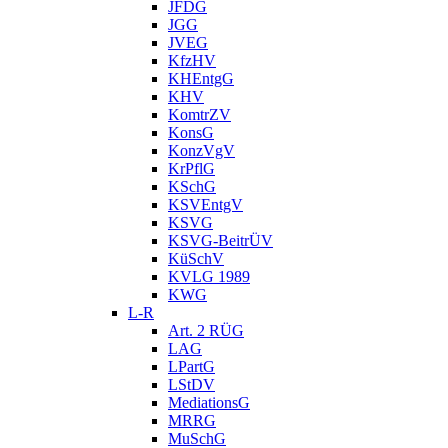
JFDG
JGG
JVEG
KfzHV
KHEntgG
KHV
KomtrZV
KonsG
KonzVgV
KrPflG
KSchG
KSVEntgV
KSVG
KSVG-BeitrÜV
KüSchV
KVLG 1989
KWG
L-R
Art. 2 RÜG
LAG
LPartG
LStDV
MediationsG
MRRG
MuSchG