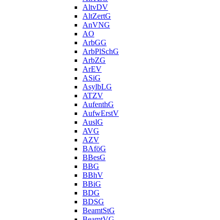
AltvDV
AltZertG
AnVNG
AO
ArbGG
ArbPlSchG
ArbZG
ArEV
ASiG
AsylbLG
ATZV
AufenthG
AufwErstV
AuslG
AVG
AZV
BAföG
BBesG
BBG
BBhV
BBiG
BDG
BDSG
BeamtStG
BeamtVG