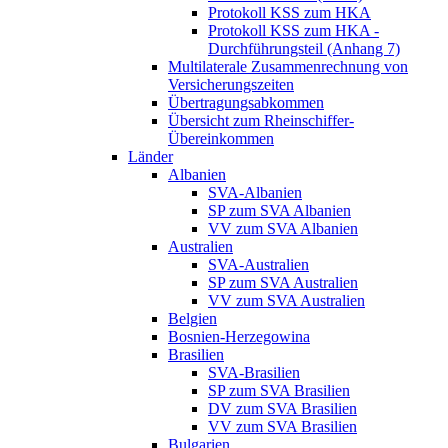
Protokoll KSS zum HKA
Protokoll KSS zum HKA -
Durchführungsteil (Anhang 7)
Multilaterale Zusammenrechnung von
Versicherungszeiten
Übertragungsabkommen
Übersicht zum Rheinschiffer-
Übereinkommen
Länder
Albanien
SVA-Albanien
SP zum SVA Albanien
VV zum SVA Albanien
Australien
SVA-Australien
SP zum SVA Australien
VV zum SVA Australien
Belgien
Bosnien-Herzegowina
Brasilien
SVA-Brasilien
SP zum SVA Brasilien
DV zum SVA Brasilien
VV zum SVA Brasilien
Bulgarien