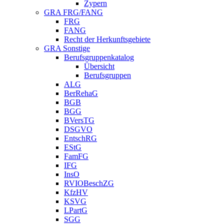
Zypern
GRA FRG/FANG
FRG
FANG
Recht der Herkunftsgebiete
GRA Sonstige
Berufsgruppenkatalog
Übersicht
Berufsgruppen
ALG
BerRehaG
BGB
BGG
BVersTG
DSGVO
EntschRG
EStG
FamFG
IFG
InsO
RVIOBeschZG
KfzHV
KSVG
LPartG
SGG