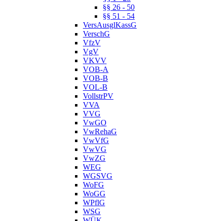
§§ 26 - 50
§§ 51 - 54
VersAusglKassG
VerschG
VfzV
VgV
VKVV
VOB-A
VOB-B
VOL-B
VollstrPV
VVA
VVG
VwGO
VwRehaG
VwVfG
VwVG
VwZG
WEG
WGSVG
WoFG
WoGG
WPflG
WSG
WÜK