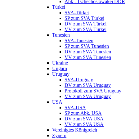
Abk . Tschechoslowakei DDR
Türkei
SVA-Türkei
SP zum SVA Türkei
DV zum SVA Türkei
VV zum SVA Türkei
Tunesien
SVA-Tunesien
SP zum SVA Tunesien
DV zum SVA Tunesien
VV zum SVA Tunesien
Ukraine
Ungarn
Uruguay
SVA-Uruguay
DV zum SVA Uruguay
Protokoll zum SVA Uruguay
VV zum SVA Uruguay
USA
SVA-USA
SP zum Abk. USA
DV zum SVA USA
VV zum SVA USA
Vereinigtes Königreich
Zypern