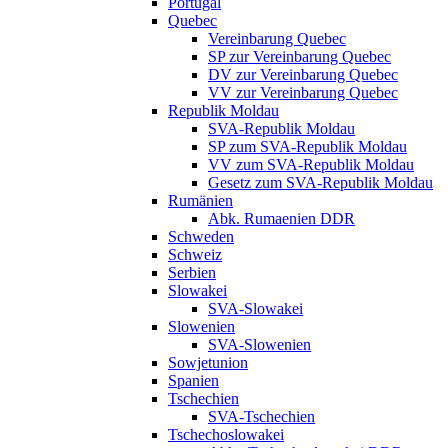
Portugal
Quebec
Vereinbarung Quebec
SP zur Vereinbarung Quebec
DV zur Vereinbarung Quebec
VV zur Vereinbarung Quebec
Republik Moldau
SVA-Republik Moldau
SP zum SVA-Republik Moldau
VV zum SVA-Republik Moldau
Gesetz zum SVA-Republik Moldau
Rumänien
Abk. Rumaenien DDR
Schweden
Schweiz
Serbien
Slowakei
SVA-Slowakei
Slowenien
SVA-Slowenien
Sowjetunion
Spanien
Tschechien
SVA-Tschechien
Tschechoslowakei