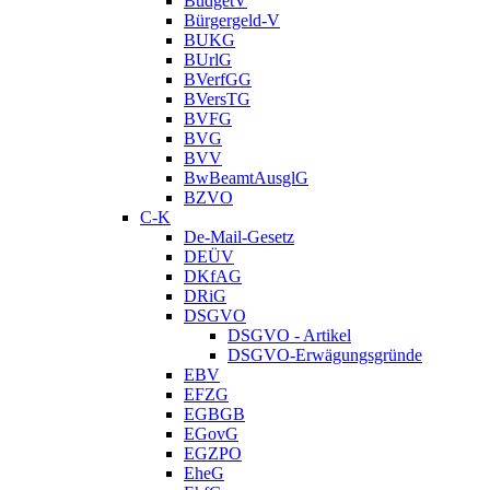
BudgetV
Bürgergeld-V
BUKG
BUrlG
BVerfGG
BVersTG
BVFG
BVG
BVV
BwBeamtAusglG
BZVO
C-K
De-Mail-Gesetz
DEÜV
DKfAG
DRiG
DSGVO
DSGVO - Artikel
DSGVO-Erwägungsgründe
EBV
EFZG
EGBGB
EGovG
EGZPO
EheG