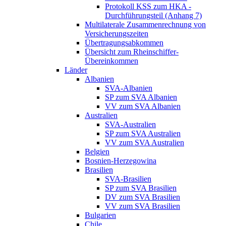
Protokoll KSS zum HKA -
Durchführungsteil (Anhang 7)
Multilaterale Zusammenrechnung von
Versicherungszeiten
Übertragungsabkommen
Übersicht zum Rheinschiffer-
Übereinkommen
Länder
Albanien
SVA-Albanien
SP zum SVA Albanien
VV zum SVA Albanien
Australien
SVA-Australien
SP zum SVA Australien
VV zum SVA Australien
Belgien
Bosnien-Herzegowina
Brasilien
SVA-Brasilien
SP zum SVA Brasilien
DV zum SVA Brasilien
VV zum SVA Brasilien
Bulgarien
Chile