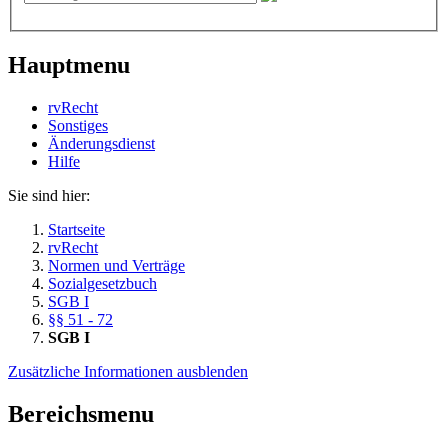
Hauptmenu
rvRecht
Sonstiges
Änderungsdienst
Hil­fe
Sie sind hier:
Startseite
rvRecht
Normen und Verträge
Sozialgesetzbuch
SGB I
§§ 51 - 72
SGB I
Zusätzliche Informationen ausblenden
Bereichsmenu