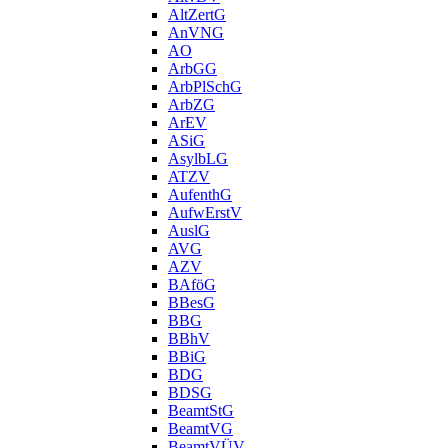
AltZertG
AnVNG
AO
ArbGG
ArbPlSchG
ArbZG
ArEV
ASiG
AsylbLG
ATZV
AufenthG
AufwErstV
AuslG
AVG
AZV
BAföG
BBesG
BBG
BBhV
BBiG
BDG
BDSG
BeamtStG
BeamtVG
BeamtVÜV