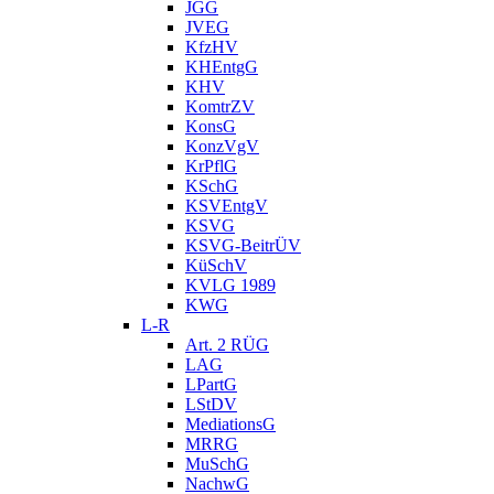
JGG
JVEG
KfzHV
KHEntgG
KHV
KomtrZV
KonsG
KonzVgV
KrPflG
KSchG
KSVEntgV
KSVG
KSVG-BeitrÜV
KüSchV
KVLG 1989
KWG
L-R
Art. 2 RÜG
LAG
LPartG
LStDV
MediationsG
MRRG
MuSchG
NachwG