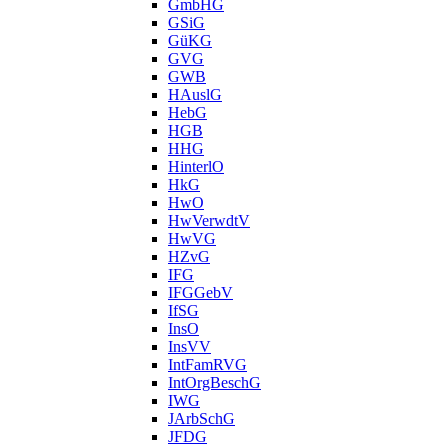
GmbHG
GSiG
GüKG
GVG
GWB
HAuslG
HebG
HGB
HHG
HinterlO
HkG
HwO
HwVerwdtV
HwVG
HZvG
IFG
IFGGebV
IfSG
InsO
InsVV
IntFamRVG
IntOrgBeschG
IWG
JArbSchG
JFDG