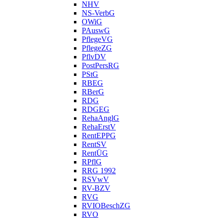
NHV
NS-VerbG
OWiG
PAuswG
PflegeVG
PflegeZG
PflvDV
PostPersRG
PStG
RBEG
RBerG
RDG
RDGEG
RehaAnglG
RehaErstV
RentEPPG
RentSV
RentÜG
RPflG
RRG 1992
RSVwV
RV-BZV
RVG
RVIOBeschZG
RVO