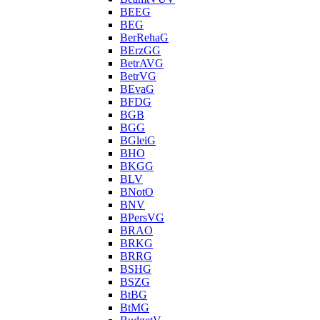
BEEG
BEG
BerRehaG
BErzGG
BetrAVG
BetrVG
BEvaG
BFDG
BGB
BGG
BGleiG
BHO
BKGG
BLV
BNotO
BNV
BPersVG
BRAO
BRKG
BRRG
BSHG
BSZG
BtBG
BtMG