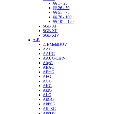
§§ 1 - 25
§§ 26 - 50
§§ 51 - 75
§§ 76 - 100
§§ 101 - 120
SGB XI
SGB XII
SGB XIV
A-B
2. BMeldDÜV
AAG
AAÜG
AAÜG-ErstV
AbgG
AEAO
AEntG
AFG
AGG
AKG
AktG
ALG
AltGG
AltPflG
AltTZG
AltvDV