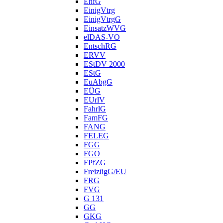
EhfG
EinigVtrg
EinigVtrgG
EinsatzWVG
elDAS-VO
EntschRG
ERVV
EStDV 2000
EStG
EuAbgG
EÜG
EUrlV
FahrlG
FamFG
FANG
FELEG
FGG
FGO
FPfZG
FreizügG/EU
FRG
FVG
G 131
GG
GKG