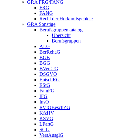
GRA FRG/FANG
FRG
FANG
Recht der Herkunftsgebiete
GRA Sonstige
Berufsgruppenkatalog
Übersicht
Berufsgruppen
ALG
BerRehaG
BGB
BGG
BVersTG
DSGVO
EntschRG
EStG
FamFG
IFG
InsO
RVIOBeschZG
KfzHV
KSVG
LPartG
SGG
VersAusglG