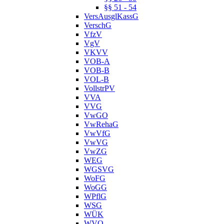
§§ 51 - 54
VersAusglKassG
VerschG
VfzV
VgV
VKVV
VOB-A
VOB-B
VOL-B
VollstrPV
VVA
VVG
VwGO
VwRehaG
VwVfG
VwVG
VwZG
WEG
WGSVG
WoFG
WoGG
WPflG
WSG
WÜK
WVO