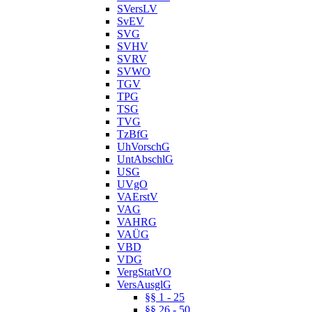
SVersLV
SvEV
SVG
SVHV
SVRV
SVWO
TGV
TPG
TSG
TVG
TzBfG
UhVorschG
UntAbschlG
USG
UVgO
VAErstV
VAG
VAHRG
VAÜG
VBD
VDG
VergStatVO
VersAusglG
§§ 1 - 25
§§ 26 - 50