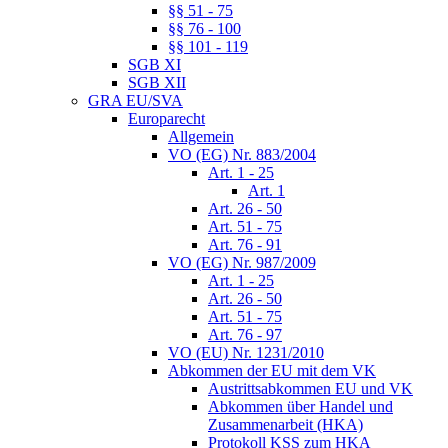
§§ 51 - 75
§§ 76 - 100
§§ 101 - 119
SGB XI
SGB XII
GRA EU/SVA
Europarecht
Allgemein
VO (EG) Nr. 883/2004
Art. 1 - 25
Art. 1
Art. 26 - 50
Art. 51 - 75
Art. 76 - 91
VO (EG) Nr. 987/2009
Art. 1 - 25
Art. 26 - 50
Art. 51 - 75
Art. 76 - 97
VO (EU) Nr. 1231/2010
Abkommen der EU mit dem VK
Austrittsabkommen EU und VK
Abkommen über Handel und
Zusammenarbeit (HKA)
Protokoll KSS zum HKA