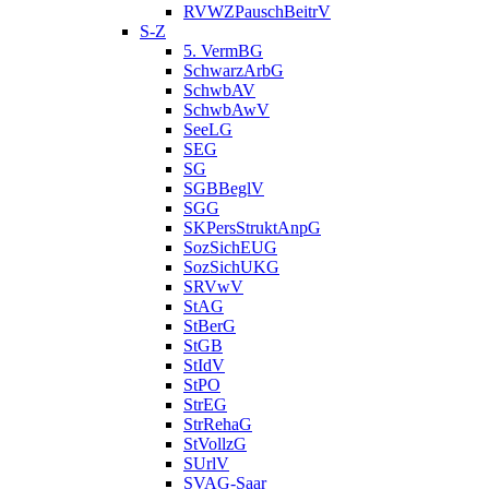
RVWZPauschBeitrV
S-Z
5. VermBG
SchwarzArbG
SchwbAV
SchwbAwV
SeeLG
SEG
SG
SGBBeglV
SGG
SKPersStruktAnpG
SozSichEUG
SozSichUKG
SRVwV
StAG
StBerG
StGB
StIdV
StPO
StrEG
StrRehaG
StVollzG
SUrlV
SVAG-Saar