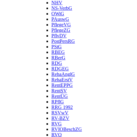
NHV
NS-VerbG
OWiG
PAuswG
PflegeVG
PflegeZG
PflvDV
PostPersRG
PStG
RBEG
RBerG
RDG
RDGEG
RehaAnglG
RehaErstV
RentEPPG
RentSV
RentÜG
RPflG
RRG 1992
RSVwV
RV-BZV
RVG
RVIOBeschZG
RVO