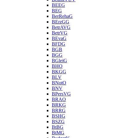
BEEG
BEG
BerRehaG
BErzGG
BetrAVG
BetrVG
BEvaG
BFDG
BGB
BGG
BGleiG
BHO
BKGG
BLV
BNotO
BNV
BPersVG
BRAO
BRKG
BRRG
BSHG
BSZG
BtBG
BtMG