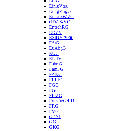
EhfG
EinigVtrg
EinigVtrgG
EinsatzWVG
elDAS-VO
EntschRG
ERVV
EStDV 2000
EStG
EuAbgG
EÜG
EUrlV
FahrlG
FamFG
FANG
FELEG
FGG
FGO
FPfZG
FreizügG/EU
FRG
FVG
G 131
GG
GKG