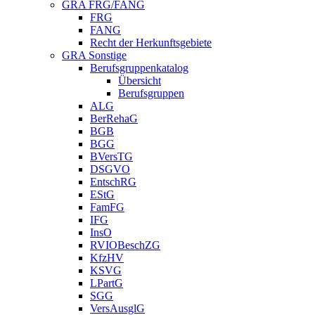
GRA FRG/FANG
FRG
FANG
Recht der Herkunftsgebiete
GRA Sonstige
Berufsgruppenkatalog
Übersicht
Berufsgruppen
ALG
BerRehaG
BGB
BGG
BVersTG
DSGVO
EntschRG
EStG
FamFG
IFG
InsO
RVIOBeschZG
KfzHV
KSVG
LPartG
SGG
VersAusglG