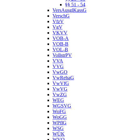
§§ 51 - 54
VersAusglKassG
VerschG
VfzV
VgV
VKVV
VOB-A
VOB-B
VOL-B
VollstrPV
VVA
VVG
VwGO
VwRehaG
VwVfG
VwVG
VwZG
WEG
WGSVG
WoFG
WoGG
WPflG
WSG
WÜK
WVO