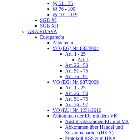
§§ 51 - 75
§§ 76 - 100
§§ 101 - 119
SGB XI
SGB XII
GRA EU/SVA
Europarecht
Allgemein
VO (EG) Nr. 883/2004
Art. 1 - 25
Art. 1
Art. 26 - 50
Art. 51 - 75
Art. 76 - 91
VO (EG) Nr. 987/2009
Art. 1 - 25
Art. 26 - 50
Art. 51 - 75
Art. 76 - 97
VO (EU) Nr. 1231/2010
Abkommen der EU mit dem VK
Austrittsabkommen EU und VK
Abkommen über Handel und
Zusammenarbeit (HKA)
Protokoll KSS zum HKA