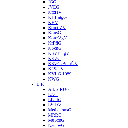
JGG
JVEG
KfzHV
KHEntgG
KHV
KomtrZV
KonsG
KonzVgV
KrPflG
KSchG
KSVEntgV
KSVG
KSVG-BeitrÜV
KüSchV
KVLG 1989
KWG
L-R
Art. 2 RÜG
LAG
LPartG
LStDV
MediationsG
MRRG
MuSchG
NachwG