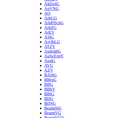
AltZertG
AnVNG
AO
ArbGG
ArbPlSchG
ArbZG
ArEV
ASiG
AsylbLG
ATZV
AufenthG
AufwErstV
AuslG
AVG
AZV
BAföG
BBesG
BBG
BBhV
BBiG
BDG
BDSG
BeamtStG
BeamtVG
BeamtVÜV