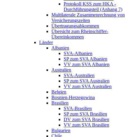
Protokoll KSS zum HKA -
Durchführungsteil (Anhang 7)
Multilaterale Zusammenrechnung von
Versicherungszeiten
Übertragungsabkommen
Übersicht zum Rheinschiffer-
Übereinkommen
Länder
Albanien
SVA-Albanien
SP zum SVA Albanien
VV zum SVA Albanien
Australien
SVA-Australien
SP zum SVA Australien
VV zum SVA Australien
Belgien
Bosnien-Herzegowina
Brasilien
SVA-Brasilien
SP zum SVA Brasilien
DV zum SVA Brasilien
VV zum SVA Brasilien
Bulgarien
Chile