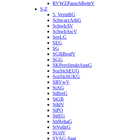
RVWZPauschBeitrV
S-Z
5. VermBG
SchwarzArbG
SchwbAV
SchwbAwV
SeeLG
SEG
SG
SGBBeglV
SGG
SKPersStruktAnpG
SozSichEUG
SozSichUKG
SRVwV
StAG
StBerG
StGB
StIdV
StPO
StrEG
StrRehaG
StVollzG
SUrlV
SVAG-Saar