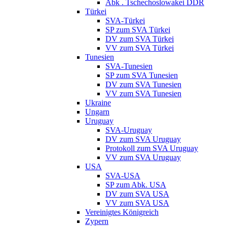
Abk . Tschechoslowakei DDR
Türkei
SVA-Türkei
SP zum SVA Türkei
DV zum SVA Türkei
VV zum SVA Türkei
Tunesien
SVA-Tunesien
SP zum SVA Tunesien
DV zum SVA Tunesien
VV zum SVA Tunesien
Ukraine
Ungarn
Uruguay
SVA-Uruguay
DV zum SVA Uruguay
Protokoll zum SVA Uruguay
VV zum SVA Uruguay
USA
SVA-USA
SP zum Abk. USA
DV zum SVA USA
VV zum SVA USA
Vereinigtes Königreich
Zypern