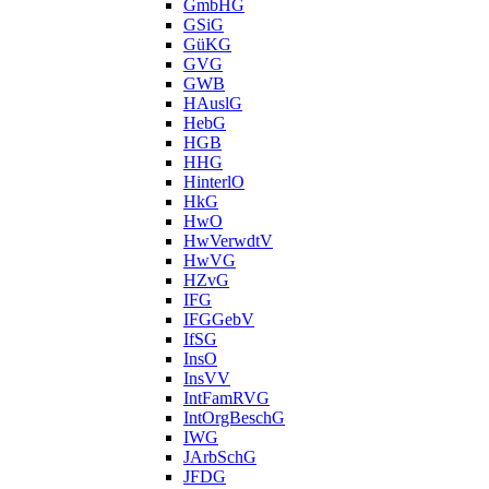
GmbHG
GSiG
GüKG
GVG
GWB
HAuslG
HebG
HGB
HHG
HinterlO
HkG
HwO
HwVerwdtV
HwVG
HZvG
IFG
IFGGebV
IfSG
InsO
InsVV
IntFamRVG
IntOrgBeschG
IWG
JArbSchG
JFDG