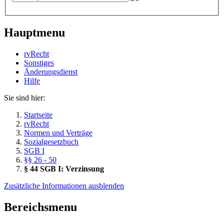
Hauptmenu
rvRecht
Sonstiges
Änderungsdienst
Hil­fe
Sie sind hier:
Startseite
rvRecht
Normen und Verträge
Sozialgesetzbuch
SGB I
§§ 26 - 50
§ 44 SGB I: Verzinsung
Zusätzliche Informationen ausblenden
Bereichsmenu