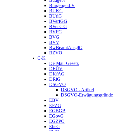
BudgetV
Bürgergeld-V
BUKG
BUrlG
BVerfGG
BVersTG
BVFG
BVG
BVV
BwBeamtAusglG
BZVO
C-K
De-Mail-Gesetz
DEÜV
DKfAG
DRiG
DSGVO
DSGVO - Artikel
DSGVO-Erwägungsgründe
EBV
EFZG
EGBGB
EGovG
EGZPO
EheG