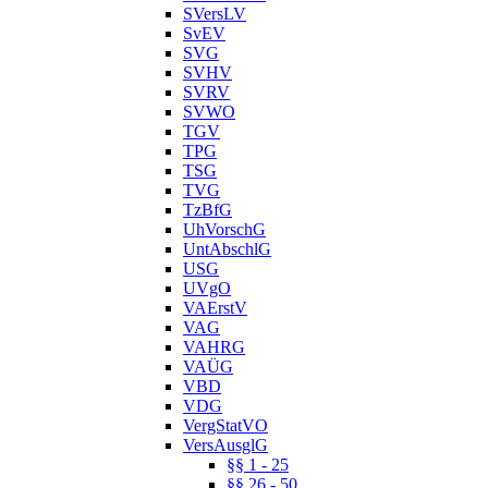
SVersLV
SvEV
SVG
SVHV
SVRV
SVWO
TGV
TPG
TSG
TVG
TzBfG
UhVorschG
UntAbschlG
USG
UVgO
VAErstV
VAG
VAHRG
VAÜG
VBD
VDG
VergStatVO
VersAusglG
§§ 1 - 25
§§ 26 - 50