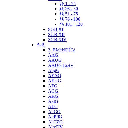
§§ 1 - 25
§§ 26 - 50
§§ 51 - 75
§§ 76 - 100
§§ 101 - 120
SGB XI
SGB XII
SGB XIV
A-B
2. BMeldDÜV
AAG
AAÜG
AAÜG-ErstV
AbgG
AEAO
AEntG
AFG
AGG
AKG
AktG
ALG
AltGG
AltPflG
AltTZG
AltvDV