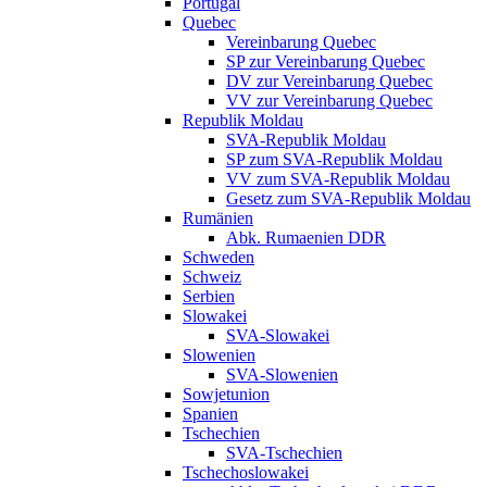
Portugal
Quebec
Vereinbarung Quebec
SP zur Vereinbarung Quebec
DV zur Vereinbarung Quebec
VV zur Vereinbarung Quebec
Republik Moldau
SVA-Republik Moldau
SP zum SVA-Republik Moldau
VV zum SVA-Republik Moldau
Gesetz zum SVA-Republik Moldau
Rumänien
Abk. Rumaenien DDR
Schweden
Schweiz
Serbien
Slowakei
SVA-Slowakei
Slowenien
SVA-Slowenien
Sowjetunion
Spanien
Tschechien
SVA-Tschechien
Tschechoslowakei