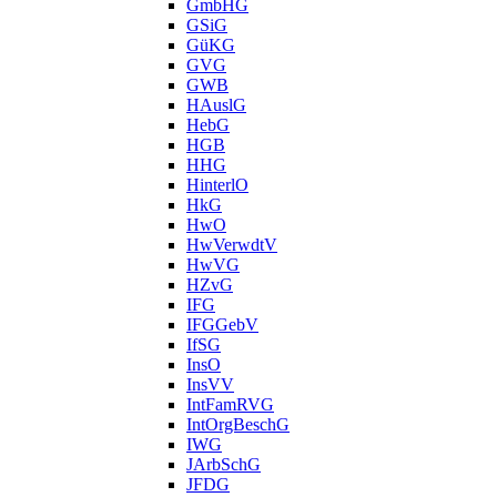
GmbHG
GSiG
GüKG
GVG
GWB
HAuslG
HebG
HGB
HHG
HinterlO
HkG
HwO
HwVerwdtV
HwVG
HZvG
IFG
IFGGebV
IfSG
InsO
InsVV
IntFamRVG
IntOrgBeschG
IWG
JArbSchG
JFDG