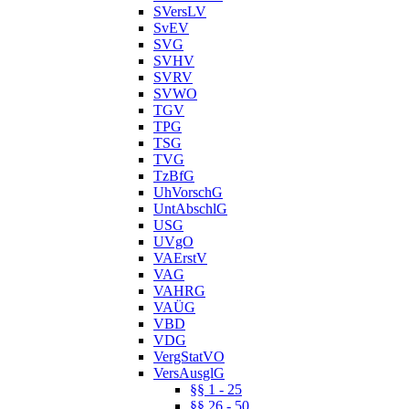
SVersLV
SvEV
SVG
SVHV
SVRV
SVWO
TGV
TPG
TSG
TVG
TzBfG
UhVorschG
UntAbschlG
USG
UVgO
VAErstV
VAG
VAHRG
VAÜG
VBD
VDG
VergStatVO
VersAusglG
§§ 1 - 25
§§ 26 - 50