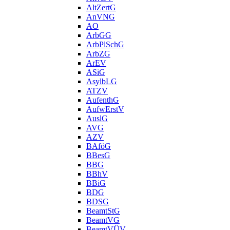
AltZertG
AnVNG
AO
ArbGG
ArbPlSchG
ArbZG
ArEV
ASiG
AsylbLG
ATZV
AufenthG
AufwErstV
AuslG
AVG
AZV
BAföG
BBesG
BBG
BBhV
BBiG
BDG
BDSG
BeamtStG
BeamtVG
BeamtVÜV