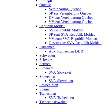
Portugal
Quebec
Vereinbarung Quebec
SP zur Vereinbarung Quebec
DV zur Vereinbarung Quebec
VV zur Vereinbarung Quebec
Republik Moldau
SVA-Republik Moldau
SP zum SVA-Republik Moldau
VV zum SVA-Republik Moldau
Gesetz zum SVA-Republik Moldau
Rumänien
Abk. Rumaenien DDR
Schweden
Schweiz
Serbien
Slowakei
SVA-Slowakei
Slowenien
SVA-Slowenien
Sowjetunion
Spanien
Tschechien
SVA-Tschechien
Tschechoslowakei