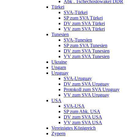
Abk . Tschechoslowakei DDR
Türkei
SVA-Türkei
SP zum SVA Türkei
DV zum SVA Türkei
VV zum SVA Türkei
Tunesien
SVA-Tunesien
SP zum SVA Tunesien
DV zum SVA Tunesien
VV zum SVA Tunesien
Ukraine
Ungarn
Uruguay
SVA-Uruguay
DV zum SVA Uruguay
Protokoll zum SVA Uruguay
VV zum SVA Uruguay
USA
SVA-USA
SP zum Abk. USA
DV zum SVA USA
VV zum SVA USA
Vereinigtes Königreich
Zypern