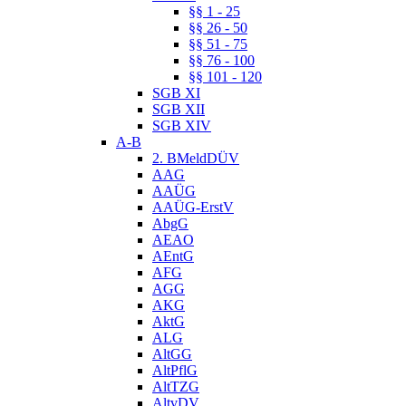
§§ 1 - 25
§§ 26 - 50
§§ 51 - 75
§§ 76 - 100
§§ 101 - 120
SGB XI
SGB XII
SGB XIV
A-B
2. BMeldDÜV
AAG
AAÜG
AAÜG-ErstV
AbgG
AEAO
AEntG
AFG
AGG
AKG
AktG
ALG
AltGG
AltPflG
AltTZG
AltvDV