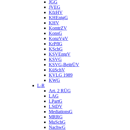
JGG
JVEG
KfzHV
KHEntgG
KHV
KomtrZV
KonsG
KonzVgV
KrPflG
KSchG
KSVEntgV
KSVG
KSVG-BeitrÜV
KüSchV
KVLG 1989
KWG
L-R
Art. 2 RÜG
LAG
LPartG
LStDV
MediationsG
MRRG
MuSchG
NachwG