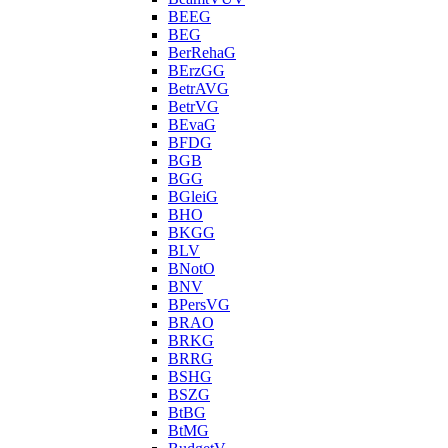
BEEG
BEG
BerRehaG
BErzGG
BetrAVG
BetrVG
BEvaG
BFDG
BGB
BGG
BGleiG
BHO
BKGG
BLV
BNotO
BNV
BPersVG
BRAO
BRKG
BRRG
BSHG
BSZG
BtBG
BtMG