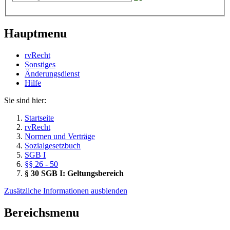
Hauptmenu
rvRecht
Sonstiges
Änderungsdienst
Hil­fe
Sie sind hier:
Startseite
rvRecht
Normen und Verträge
Sozialgesetzbuch
SGB I
§§ 26 - 50
§ 30 SGB I: Geltungsbereich
Zusätzliche Informationen ausblenden
Bereichsmenu