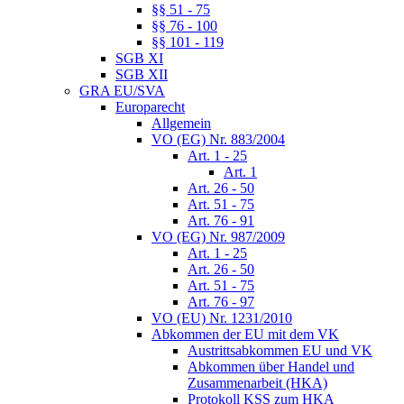
§§ 51 - 75
§§ 76 - 100
§§ 101 - 119
SGB XI
SGB XII
GRA EU/SVA
Europarecht
Allgemein
VO (EG) Nr. 883/2004
Art. 1 - 25
Art. 1
Art. 26 - 50
Art. 51 - 75
Art. 76 - 91
VO (EG) Nr. 987/2009
Art. 1 - 25
Art. 26 - 50
Art. 51 - 75
Art. 76 - 97
VO (EU) Nr. 1231/2010
Abkommen der EU mit dem VK
Austrittsabkommen EU und VK
Abkommen über Handel und
Zusammenarbeit (HKA)
Protokoll KSS zum HKA