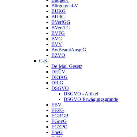
BudgetV
Bürgergeld-V
BUKG
BUrlG
BVerfGG
BVersTG
BVFG
BVG
BVV
BwBeamtAusglG
BZVO
C-K
De-Mail-Gesetz
DEÜV
DKfAG
DRiG
DSGVO
DSGVO - Artikel
DSGVO-Erwägungsgründe
EBV
EFZG
EGBGB
EGovG
EGZPO
EheG