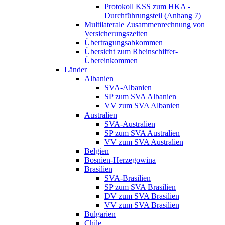
Protokoll KSS zum HKA -
Durchführungsteil (Anhang 7)
Multilaterale Zusammenrechnung von
Versicherungszeiten
Übertragungsabkommen
Übersicht zum Rheinschiffer-
Übereinkommen
Länder
Albanien
SVA-Albanien
SP zum SVA Albanien
VV zum SVA Albanien
Australien
SVA-Australien
SP zum SVA Australien
VV zum SVA Australien
Belgien
Bosnien-Herzegowina
Brasilien
SVA-Brasilien
SP zum SVA Brasilien
DV zum SVA Brasilien
VV zum SVA Brasilien
Bulgarien
Chile