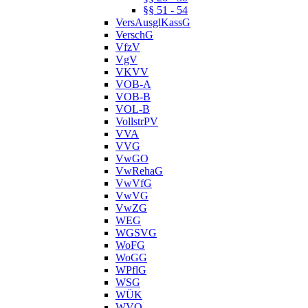
§§ 51 - 54
VersAusglKassG
VerschG
VfzV
VgV
VKVV
VOB-A
VOB-B
VOL-B
VollstrPV
VVA
VVG
VwGO
VwRehaG
VwVfG
VwVG
VwZG
WEG
WGSVG
WoFG
WoGG
WPflG
WSG
WÜK
WVO