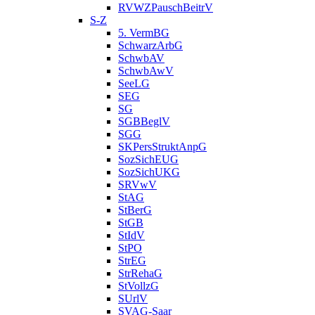
RVWZPauschBeitrV
S-Z
5. VermBG
SchwarzArbG
SchwbAV
SchwbAwV
SeeLG
SEG
SG
SGBBeglV
SGG
SKPersStruktAnpG
SozSichEUG
SozSichUKG
SRVwV
StAG
StBerG
StGB
StIdV
StPO
StrEG
StrRehaG
StVollzG
SUrlV
SVAG-Saar