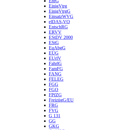
EhfG
EinigVtrg
EinigVtrgG
EinsatzWVG
elDAS-VO
EntschRG
ERVV
EStDV 2000
EStG
EuAbgG
EÜG
EUrlV
FahrlG
FamFG
FANG
FELEG
FGG
FGO
FPfZG
FreizügG/EU
FRG
FVG
G 131
GG
GKG