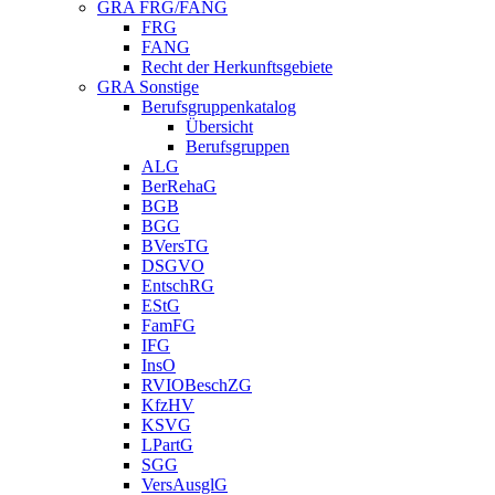
GRA FRG/FANG
FRG
FANG
Recht der Herkunftsgebiete
GRA Sonstige
Berufsgruppenkatalog
Übersicht
Berufsgruppen
ALG
BerRehaG
BGB
BGG
BVersTG
DSGVO
EntschRG
EStG
FamFG
IFG
InsO
RVIOBeschZG
KfzHV
KSVG
LPartG
SGG
VersAusglG