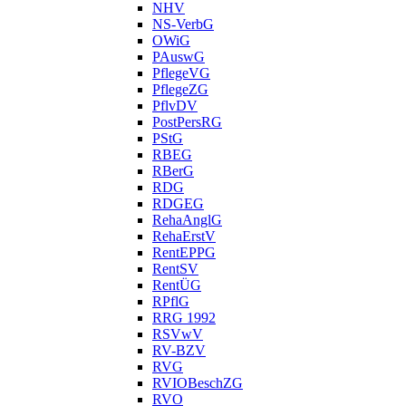
NHV
NS-VerbG
OWiG
PAuswG
PflegeVG
PflegeZG
PflvDV
PostPersRG
PStG
RBEG
RBerG
RDG
RDGEG
RehaAnglG
RehaErstV
RentEPPG
RentSV
RentÜG
RPflG
RRG 1992
RSVwV
RV-BZV
RVG
RVIOBeschZG
RVO