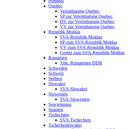
Portugal
Quebec
Vereinbarung Quebec
SP zur Vereinbarung Quebec
DV zur Vereinbarung Quebec
VV zur Vereinbarung Quebec
Republik Moldau
SVA-Republik Moldau
SP zum SVA-Republik Moldau
VV zum SVA-Republik Moldau
Gesetz zum SVA-Republik Moldau
Rumänien
Abk. Rumaenien DDR
Schweden
Schweiz
Serbien
Slowakei
SVA-Slowakei
Slowenien
SVA-Slowenien
Sowjetunion
Spanien
Tschechien
SVA-Tschechien
Tschechoslowakei