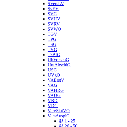
SVersLV
SvEV
SVG
SVHV
SVRV
SVWO
TGV
TPG
TSG
TVG
TzBfG
UhVorschG
UntAbschlG
USG
UVgO
VAErstV
VAG
VAHRG
VAÜG
VBD
VDG
VergStatVO
VersAusglG
§§ 1 - 25
§§ 26 - 50