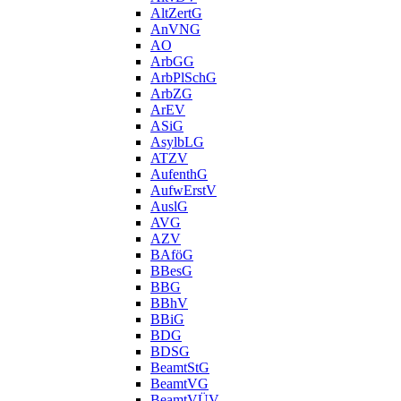
AltZertG
AnVNG
AO
ArbGG
ArbPlSchG
ArbZG
ArEV
ASiG
AsylbLG
ATZV
AufenthG
AufwErstV
AuslG
AVG
AZV
BAföG
BBesG
BBG
BBhV
BBiG
BDG
BDSG
BeamtStG
BeamtVG
BeamtVÜV