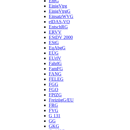
EhfG
EinigVtrg
EinigVtrgG
EinsatzWVG
elDAS-VO
EntschRG
ERVV
EStDV 2000
EStG
EuAbgG
EÜG
EUrlV
FahrlG
FamFG
FANG
FELEG
FGG
FGO
FPfZG
FreizügG/EU
FRG
FVG
G 131
GG
GKG