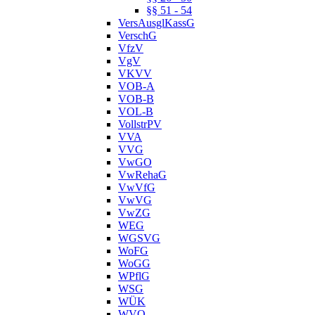
§§ 51 - 54
VersAusglKassG
VerschG
VfzV
VgV
VKVV
VOB-A
VOB-B
VOL-B
VollstrPV
VVA
VVG
VwGO
VwRehaG
VwVfG
VwVG
VwZG
WEG
WGSVG
WoFG
WoGG
WPflG
WSG
WÜK
WVO