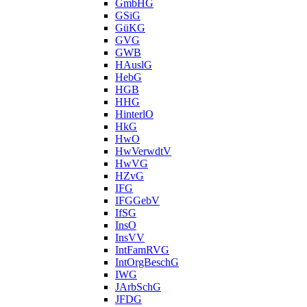
GmbHG
GSiG
GüKG
GVG
GWB
HAuslG
HebG
HGB
HHG
HinterlO
HkG
HwO
HwVerwdtV
HwVG
HZvG
IFG
IFGGebV
IfSG
InsO
InsVV
IntFamRVG
IntOrgBeschG
IWG
JArbSchG
JFDG