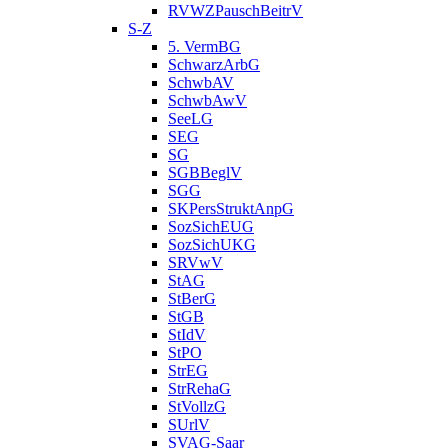
RVWZPauschBeitrV
S-Z
5. VermBG
SchwarzArbG
SchwbAV
SchwbAwV
SeeLG
SEG
SG
SGBBeglV
SGG
SKPersStruktAnpG
SozSichEUG
SozSichUKG
SRVwV
StAG
StBerG
StGB
StIdV
StPO
StrEG
StrRehaG
StVollzG
SUrlV
SVAG-Saar