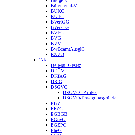
BudgetV
Bürgergeld-V
BUKG
BUrlG
BVerfGG
BVersTG
BVFG
BVG
BVV
BwBeamtAusglG
BZVO
C-K
De-Mail-Gesetz
DEÜV
DKfAG
DRiG
DSGVO
DSGVO - Artikel
DSGVO-Erwägungsgründe
EBV
EFZG
EGBGB
EGovG
EGZPO
EheG