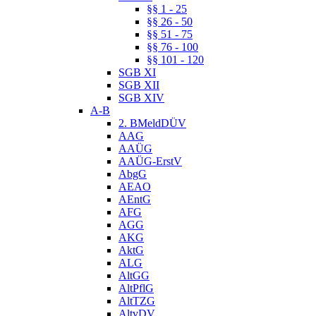
§§ 1 - 25
§§ 26 - 50
§§ 51 - 75
§§ 76 - 100
§§ 101 - 120
SGB XI
SGB XII
SGB XIV
A-B
2. BMeldDÜV
AAG
AAÜG
AAÜG-ErstV
AbgG
AEAO
AEntG
AFG
AGG
AKG
AktG
ALG
AltGG
AltPflG
AltTZG
AltvDV