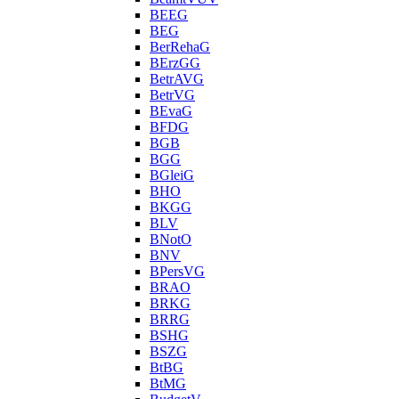
BEEG
BEG
BerRehaG
BErzGG
BetrAVG
BetrVG
BEvaG
BFDG
BGB
BGG
BGleiG
BHO
BKGG
BLV
BNotO
BNV
BPersVG
BRAO
BRKG
BRRG
BSHG
BSZG
BtBG
BtMG