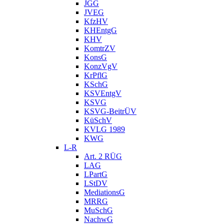
JGG
JVEG
KfzHV
KHEntgG
KHV
KomtrZV
KonsG
KonzVgV
KrPflG
KSchG
KSVEntgV
KSVG
KSVG-BeitrÜV
KüSchV
KVLG 1989
KWG
L-R
Art. 2 RÜG
LAG
LPartG
LStDV
MediationsG
MRRG
MuSchG
NachwG