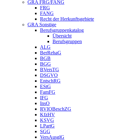
GRA FRG/FANG
FRG
FANG
Recht der Herkunftsgebiete
GRA Sonstige
Berufsgruppenkatalog
Übersicht
Berufsgruppen
ALG
BerRehaG
BGB
BGG
BVersTG
DSGVO
EntschRG
EStG
FamFG
IFG
InsO
RVIOBeschZG
KfzHV
KSVG
LPartG
SGG
VersAusglG