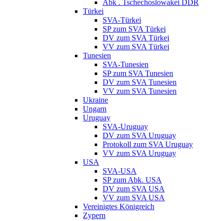
Abk . Tschechoslowakei DDR
Türkei
SVA-Türkei
SP zum SVA Türkei
DV zum SVA Türkei
VV zum SVA Türkei
Tunesien
SVA-Tunesien
SP zum SVA Tunesien
DV zum SVA Tunesien
VV zum SVA Tunesien
Ukraine
Ungarn
Uruguay
SVA-Uruguay
DV zum SVA Uruguay
Protokoll zum SVA Uruguay
VV zum SVA Uruguay
USA
SVA-USA
SP zum Abk. USA
DV zum SVA USA
VV zum SVA USA
Vereinigtes Königreich
Zypern