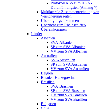
Protokoll KSS zum HKA -
Durchführungsteil (Anhang 7)
Multilaterale Zusammenrechnung von
Versicherungszeiten
Übertragungsabkommen
Übersicht zum Rheinschiffer-
Übereinkommen
Länder
Albanien
SVA-Albanien
SP zum SVA Albanien
VV zum SVA Albanien
Australien
SVA-Australien
SP zum SVA Australien
VV zum SVA Australien
Belgien
Bosnien-Herzegowina
Brasilien
SVA-Brasilien
SP zum SVA Brasilien
DV zum SVA Brasilien
VV zum SVA Brasilien
Bulgarien
Chile