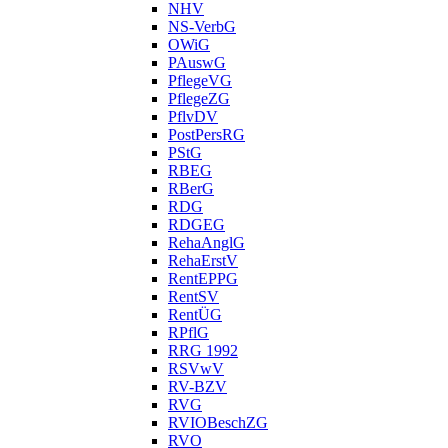
NHV
NS-VerbG
OWiG
PAuswG
PflegeVG
PflegeZG
PflvDV
PostPersRG
PStG
RBEG
RBerG
RDG
RDGEG
RehaAnglG
RehaErstV
RentEPPG
RentSV
RentÜG
RPflG
RRG 1992
RSVwV
RV-BZV
RVG
RVIOBeschZG
RVO