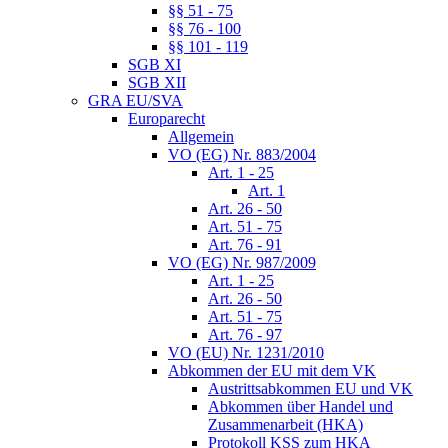
§§ 51 - 75
§§ 76 - 100
§§ 101 - 119
SGB XI
SGB XII
GRA EU/SVA
Europarecht
Allgemein
VO (EG) Nr. 883/2004
Art. 1 - 25
Art. 1
Art. 26 - 50
Art. 51 - 75
Art. 76 - 91
VO (EG) Nr. 987/2009
Art. 1 - 25
Art. 26 - 50
Art. 51 - 75
Art. 76 - 97
VO (EU) Nr. 1231/2010
Abkommen der EU mit dem VK
Austrittsabkommen EU und VK
Abkommen über Handel und
Zusammenarbeit (HKA)
Protokoll KSS zum HKA