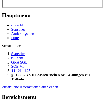
Hauptmenu
rvRecht
Sonstiges
Änderungsdienst
Hil­fe
Sie sind hier:
Startseite
rvRecht
GRA SGB
SGB VI
§§ 101 - 125
§ 116 SGB VI: Besonderheiten bei Leistungen zur
Teilhabe
Zusätzliche Informationen ausblenden
Bereichsmenu