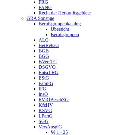
FRG
FANG
Recht der Herkunftsgebiete
GRA Sonstige
Berufsgruppenkatalog
Übersicht
Berufsgruppen
ALG
BerRehaG
BGB
BGG
BVersTG
DSGVO
EntschRG
EStG
FamFG
IFG
InsO
RVIOBeschZG
KfzHV
KSVG
LPartG
SGG
VersAusglG
§§ 1 - 25