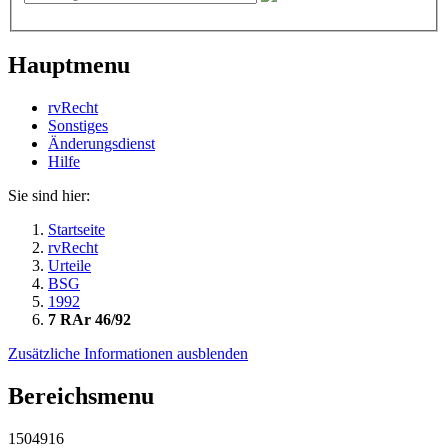
Hauptmenu
rvRecht
Sonstiges
Änderungsdienst
Hil­fe
Sie sind hier:
Startseite
rvRecht
Urteile
BSG
1992
7 RAr 46/92
Zusätzliche Informationen ausblenden
Bereichsmenu
1504916