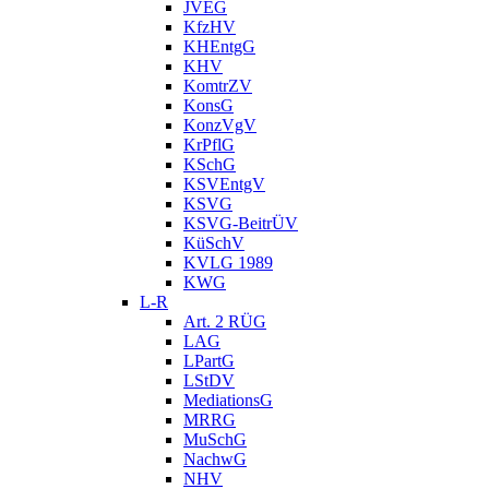
JVEG
KfzHV
KHEntgG
KHV
KomtrZV
KonsG
KonzVgV
KrPflG
KSchG
KSVEntgV
KSVG
KSVG-BeitrÜV
KüSchV
KVLG 1989
KWG
L-R
Art. 2 RÜG
LAG
LPartG
LStDV
MediationsG
MRRG
MuSchG
NachwG
NHV