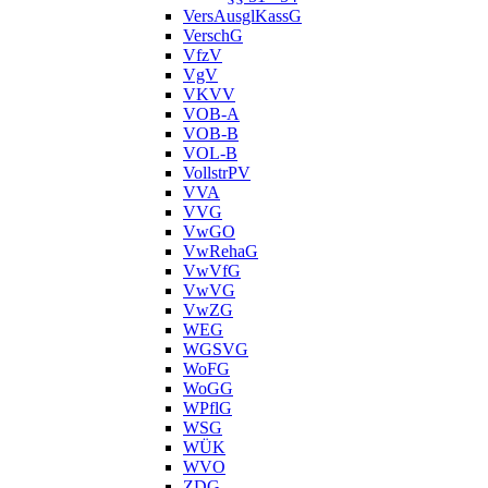
VersAusglKassG
VerschG
VfzV
VgV
VKVV
VOB-A
VOB-B
VOL-B
VollstrPV
VVA
VVG
VwGO
VwRehaG
VwVfG
VwVG
VwZG
WEG
WGSVG
WoFG
WoGG
WPflG
WSG
WÜK
WVO
ZDG