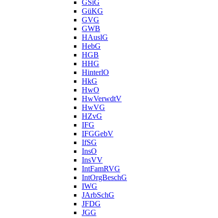
GSiG
GüKG
GVG
GWB
HAuslG
HebG
HGB
HHG
HinterlO
HkG
HwO
HwVerwdtV
HwVG
HZvG
IFG
IFGGebV
IfSG
InsO
InsVV
IntFamRVG
IntOrgBeschG
IWG
JArbSchG
JFDG
JGG