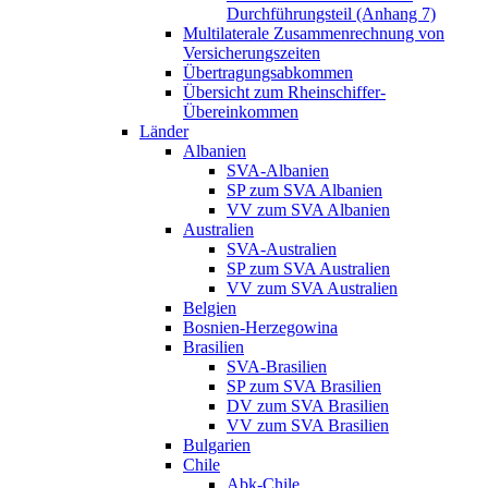
Durchführungsteil (Anhang 7)
Multilaterale Zusammenrechnung von
Versicherungszeiten
Übertragungsabkommen
Übersicht zum Rheinschiffer-
Übereinkommen
Länder
Albanien
SVA-Albanien
SP zum SVA Albanien
VV zum SVA Albanien
Australien
SVA-Australien
SP zum SVA Australien
VV zum SVA Australien
Belgien
Bosnien-Herzegowina
Brasilien
SVA-Brasilien
SP zum SVA Brasilien
DV zum SVA Brasilien
VV zum SVA Brasilien
Bulgarien
Chile
Abk-Chile