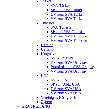
Türkei
SVA-Türkei
SP zum SVA Türkei
DV zum SVA Türkei
VV zum SVA Türkei
Tunesien
SVA-Tunesien
SP zum SVA Tunesien
DV zum SVA Tunesien
VV zum SVA Tunesien
Ukraine
Ungarn
Uruguay
SVA-Uruguay
DV zum SVA Uruguay
Protokoll zum SVA Uruguay
VV zum SVA Uruguay
USA
SVA-USA
SP zum Abk. USA
DV zum SVA USA
VV zum SVA USA
Vereinigtes Königreich
Zypern
GRA FRG/FANG