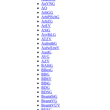
AnVNG
AO
ArbGG
ArbPlSchG
ArbZG
ArEV
ASiG
AsylbLG
ATZV
AufenthG
AufwErstV
AuslG
AVG
AZV
BAföG
BBesG
BBG
BBhV
BBiG
BDG
BDSG
BeamtStG
BeamtVG
BeamtVÜV
BEEG