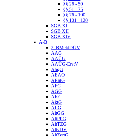
§§ 26 - 50
§§ 51 - 75
§§ 76 - 100
§§ 101 - 120
SGB XI
SGB XII
SGB XIV
A-B
2. BMeldDÜV
AAG
AAÜG
AAÜG-ErstV
AbgG
AEAO
AEntG
AFG
AGG
AKG
AktG
ALG
AltGG
AltPflG
AltTZG
AltvDV
AltZertG