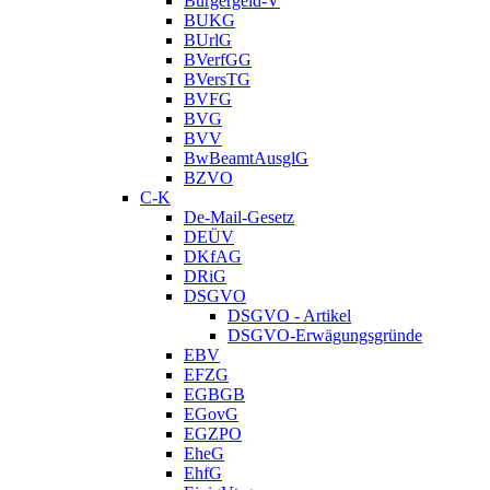
Bürgergeld-V
BUKG
BUrlG
BVerfGG
BVersTG
BVFG
BVG
BVV
BwBeamtAusglG
BZVO
C-K
De-Mail-Gesetz
DEÜV
DKfAG
DRiG
DSGVO
DSGVO - Artikel
DSGVO-Erwägungsgründe
EBV
EFZG
EGBGB
EGovG
EGZPO
EheG
EhfG