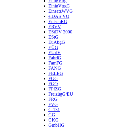
EinigVtrg
EinigVtrgG
EinsatzWVG
elDAS-VO
EntschRG
ERVV
EStDV 2000
EStG
EuAbgG
EÜG
EUrlV
FahrlG
FamFG
FANG
FELEG
FGG
FGO
FPfZG
FreizügG/EU
FRG
FVG
G 131
GG
GKG
GmbHG