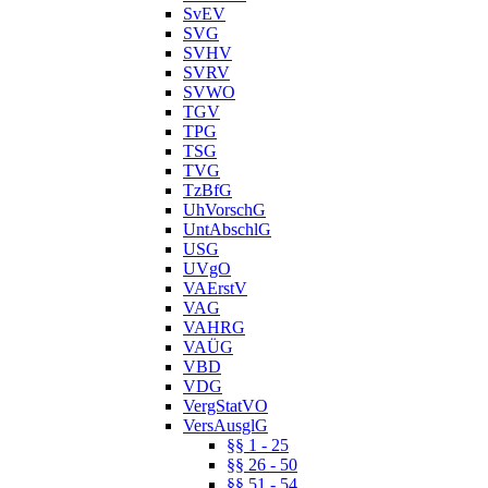
SvEV
SVG
SVHV
SVRV
SVWO
TGV
TPG
TSG
TVG
TzBfG
UhVorschG
UntAbschlG
USG
UVgO
VAErstV
VAG
VAHRG
VAÜG
VBD
VDG
VergStatVO
VersAusglG
§§ 1 - 25
§§ 26 - 50
§§ 51 - 54