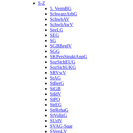
S-Z
5. VermBG
SchwarzArbG
SchwbAV
SchwbAwV
SeeLG
SEG
SG
SGBBeglV
SGG
SKPersStruktAnpG
SozSichEUG
SozSichUKG
SRVwV
StAG
StBerG
StGB
StIdV
StPO
StrEG
StrRehaG
StVollzG
SUrlV
SVAG-Saar
SVersLV