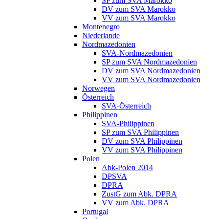
SP zum SVA Marokko
DV zum SVA Marokko
VV zum SVA Marokko
Montenegro
Niederlande
Nordmazedonien
SVA-Nordmazedonien
SP zum SVA Nordmazedonien
DV zum SVA Nordmazedonien
VV zum SVA Nordmazedonien
Norwegen
Österreich
SVA-Österreich
Philippinen
SVA-Philippinen
SP zum SVA Philippinen
DV zum SVA Philippinen
VV zum SVA Philippinen
Polen
Abk-Polen 2014
DPSVA
DPRA
ZustG zum Abk. DPRA
VV zum Abk. DPRA
Portugal