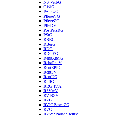
NS-VerbG
OWiG
PAuswG
PflegeVG
PflegeZG
PflvDV
PostPersRG
PStG
RBEG
RBerG
RDG
RDGEG
RehaAnglG
RehaErstV
RentEPPG
RentSV
RentÜG
RPflG
RRG 1992
RSVwV
RV-BZV
RVG
RVIOBeschZG
RVO
RVWZPauschBeitrV