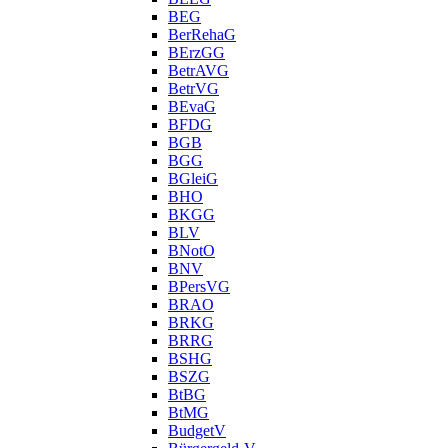
BEG
BerRehaG
BErzGG
BetrAVG
BetrVG
BEvaG
BFDG
BGB
BGG
BGleiG
BHO
BKGG
BLV
BNotO
BNV
BPersVG
BRAO
BRKG
BRRG
BSHG
BSZG
BtBG
BtMG
BudgetV