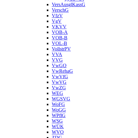
VersAusglKassG
VerschG
VfzV
VgV
VKVV
VOB-A
VOB-B
VOL-B
VollstrPV
VVA
VVG
VwGO
VwRehaG
VwVfG
VwVG
VwZG
WEG
WGSVG
WoFG
WoGG
WPflG
WSG
WÜK
WVO
ZDG