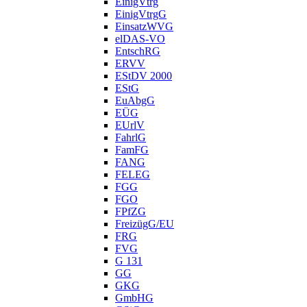
EinigVtrg
EinigVtrgG
EinsatzWVG
elDAS-VO
EntschRG
ERVV
EStDV 2000
EStG
EuAbgG
EÜG
EUrlV
FahrlG
FamFG
FANG
FELEG
FGG
FGO
FPfZG
FreizügG/EU
FRG
FVG
G 131
GG
GKG
GmbHG