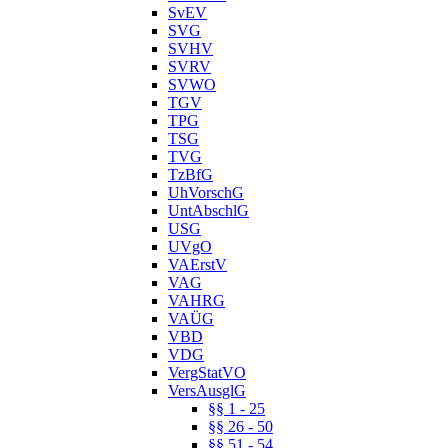
SvEV
SVG
SVHV
SVRV
SVWO
TGV
TPG
TSG
TVG
TzBfG
UhVorschG
UntAbschlG
USG
UVgO
VAErstV
VAG
VAHRG
VAÜG
VBD
VDG
VergStatVO
VersAusglG
§§ 1 - 25
§§ 26 - 50
§§ 51 - 54