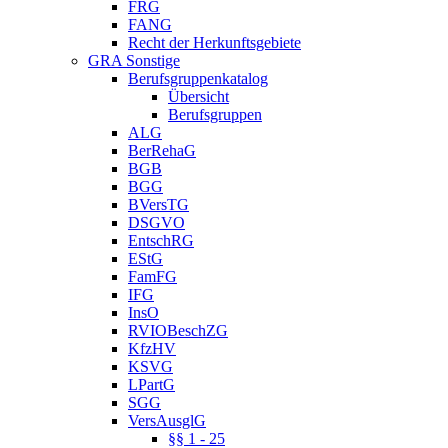
FRG
FANG
Recht der Herkunftsgebiete
GRA Sonstige
Berufsgruppenkatalog
Übersicht
Berufsgruppen
ALG
BerRehaG
BGB
BGG
BVersTG
DSGVO
EntschRG
EStG
FamFG
IFG
InsO
RVIOBeschZG
KfzHV
KSVG
LPartG
SGG
VersAusglG
§§ 1 - 25