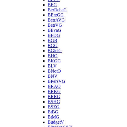
BEG
BerRehaG
BErzGG
BetrAVG
BetrVG
BEvaG
BFDG
BGB
BGG
BGleiG
BHO
BKGG
BLV
BNotO
BNV
BPersVG
BRAO
BRKG
BRRG
BSHG
BSZG
BtBG
BtMG
BudgetV