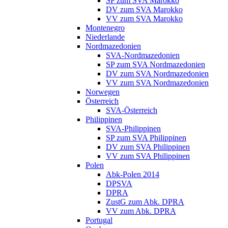
SP zum SVA Marokko
DV zum SVA Marokko
VV zum SVA Marokko
Montenegro
Niederlande
Nordmazedonien
SVA-Nordmazedonien
SP zum SVA Nordmazedonien
DV zum SVA Nordmazedonien
VV zum SVA Nordmazedonien
Norwegen
Österreich
SVA-Österreich
Philippinen
SVA-Philippinen
SP zum SVA Philippinen
DV zum SVA Philippinen
VV zum SVA Philippinen
Polen
Abk-Polen 2014
DPSVA
DPRA
ZustG zum Abk. DPRA
VV zum Abk. DPRA
Portugal