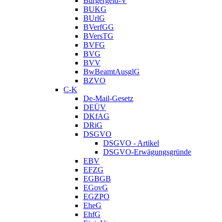
Bürgergeld-V
BUKG
BUrlG
BVerfGG
BVersTG
BVFG
BVG
BVV
BwBeamtAusglG
BZVO
C-K
De-Mail-Gesetz
DEÜV
DKfAG
DRiG
DSGVO
DSGVO - Artikel
DSGVO-Erwägungsgründe
EBV
EFZG
EGBGB
EGovG
EGZPO
EheG
EhfG