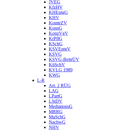
JVEG
KfzHV
KHEntgG
KHV
KomtrZV
KonsG
KonzVgV
KrPflG
KSchG
KSVEntgV
KSVG
KSVG-BeitrÜV
KüSchV
KVLG 1989
KWG
L-R
Art. 2 RÜG
LAG
LPartG
LStDV
MediationsG
MRRG
MuSchG
NachwG
NHV