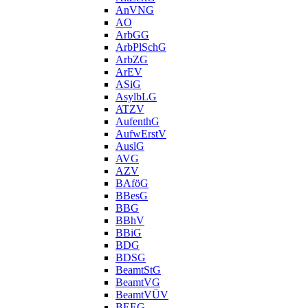
AnVNG
AO
ArbGG
ArbPlSchG
ArbZG
ArEV
ASiG
AsylbLG
ATZV
AufenthG
AufwErstV
AuslG
AVG
AZV
BAföG
BBesG
BBG
BBhV
BBiG
BDG
BDSG
BeamtStG
BeamtVG
BeamtVÜV
BEEG