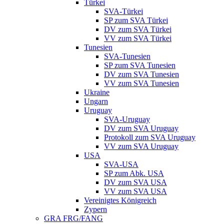
Türkei
SVA-Türkei
SP zum SVA Türkei
DV zum SVA Türkei
VV zum SVA Türkei
Tunesien
SVA-Tunesien
SP zum SVA Tunesien
DV zum SVA Tunesien
VV zum SVA Tunesien
Ukraine
Ungarn
Uruguay
SVA-Uruguay
DV zum SVA Uruguay
Protokoll zum SVA Uruguay
VV zum SVA Uruguay
USA
SVA-USA
SP zum Abk. USA
DV zum SVA USA
VV zum SVA USA
Vereinigtes Königreich
Zypern
GRA FRG/FANG