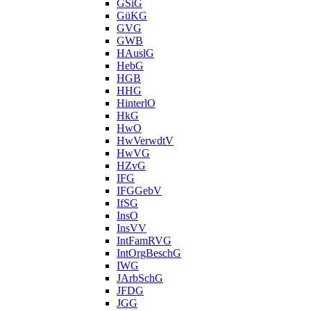
GSiG
GüKG
GVG
GWB
HAuslG
HebG
HGB
HHG
HinterlO
HkG
HwO
HwVerwdtV
HwVG
HZvG
IFG
IFGGebV
IfSG
InsO
InsVV
IntFamRVG
IntOrgBeschG
IWG
JArbSchG
JFDG
JGG