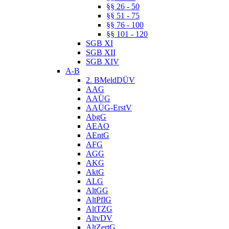
§§ 26 - 50
§§ 51 - 75
§§ 76 - 100
§§ 101 - 120
SGB XI
SGB XII
SGB XIV
A-B
2. BMeldDÜV
AAG
AAÜG
AAÜG-ErstV
AbgG
AEAO
AEntG
AFG
AGG
AKG
AktG
ALG
AltGG
AltPflG
AltTZG
AltvDV
AltZertG