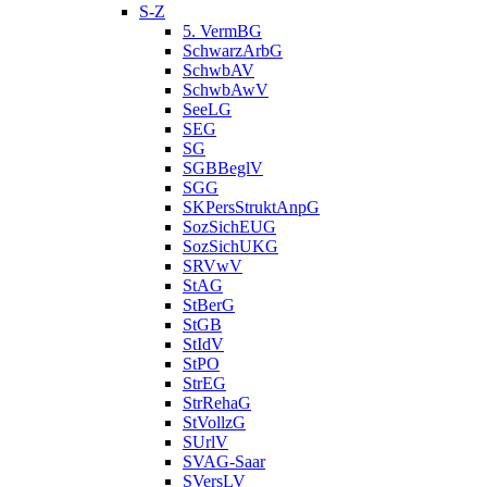
S-Z
5. VermBG
SchwarzArbG
SchwbAV
SchwbAwV
SeeLG
SEG
SG
SGBBeglV
SGG
SKPersStruktAnpG
SozSichEUG
SozSichUKG
SRVwV
StAG
StBerG
StGB
StIdV
StPO
StrEG
StrRehaG
StVollzG
SUrlV
SVAG-Saar
SVersLV