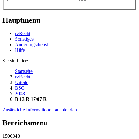
Hauptmenu
rvRecht
Sonstiges
Änderungsdienst
Hil­fe
Sie sind hier:
Startseite
rvRecht
Urteile
BSG
2008
B 13 R 17/07 R
Zusätzliche Informationen ausblenden
Bereichsmenu
1506348