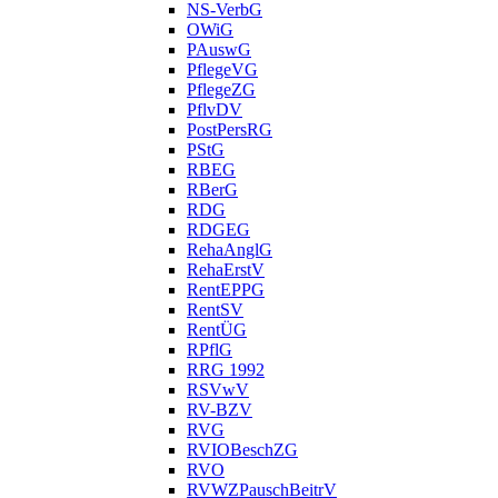
NS-VerbG
OWiG
PAuswG
PflegeVG
PflegeZG
PflvDV
PostPersRG
PStG
RBEG
RBerG
RDG
RDGEG
RehaAnglG
RehaErstV
RentEPPG
RentSV
RentÜG
RPflG
RRG 1992
RSVwV
RV-BZV
RVG
RVIOBeschZG
RVO
RVWZPauschBeitrV