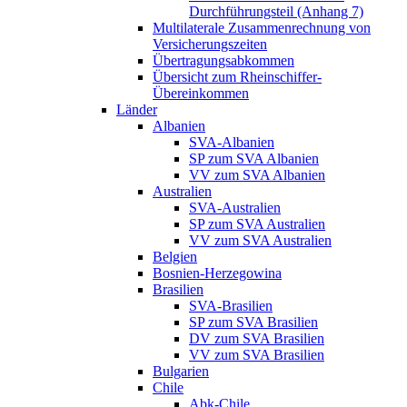
Durchführungsteil (Anhang 7)
Multilaterale Zusammenrechnung von
Versicherungszeiten
Übertragungsabkommen
Übersicht zum Rheinschiffer-
Übereinkommen
Länder
Albanien
SVA-Albanien
SP zum SVA Albanien
VV zum SVA Albanien
Australien
SVA-Australien
SP zum SVA Australien
VV zum SVA Australien
Belgien
Bosnien-Herzegowina
Brasilien
SVA-Brasilien
SP zum SVA Brasilien
DV zum SVA Brasilien
VV zum SVA Brasilien
Bulgarien
Chile
Abk-Chile