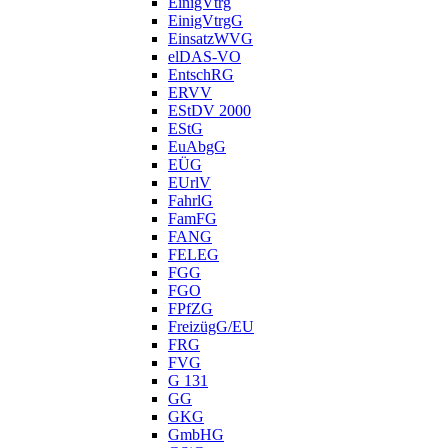
EinigVtrg
EinigVtrgG
EinsatzWVG
elDAS-VO
EntschRG
ERVV
EStDV 2000
EStG
EuAbgG
EÜG
EUrlV
FahrlG
FamFG
FANG
FELEG
FGG
FGO
FPfZG
FreizügG/EU
FRG
FVG
G 131
GG
GKG
GmbHG