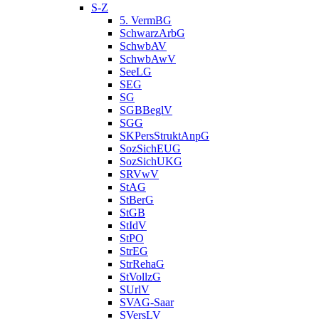
S-Z
5. VermBG
SchwarzArbG
SchwbAV
SchwbAwV
SeeLG
SEG
SG
SGBBeglV
SGG
SKPersStruktAnpG
SozSichEUG
SozSichUKG
SRVwV
StAG
StBerG
StGB
StIdV
StPO
StrEG
StrRehaG
StVollzG
SUrlV
SVAG-Saar
SVersLV