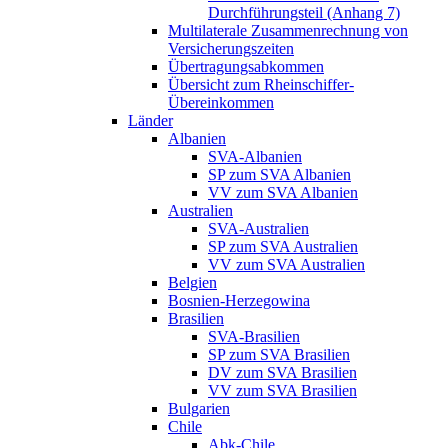
Durchführungsteil (Anhang 7)
Multilaterale Zusammenrechnung von
Versicherungszeiten
Übertragungsabkommen
Übersicht zum Rheinschiffer-
Übereinkommen
Länder
Albanien
SVA-Albanien
SP zum SVA Albanien
VV zum SVA Albanien
Australien
SVA-Australien
SP zum SVA Australien
VV zum SVA Australien
Belgien
Bosnien-Herzegowina
Brasilien
SVA-Brasilien
SP zum SVA Brasilien
DV zum SVA Brasilien
VV zum SVA Brasilien
Bulgarien
Chile
Abk-Chile