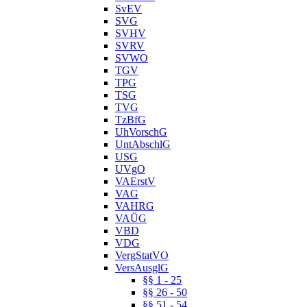
SvEV
SVG
SVHV
SVRV
SVWO
TGV
TPG
TSG
TVG
TzBfG
UhVorschG
UntAbschlG
USG
UVgO
VAErstV
VAG
VAHRG
VAÜG
VBD
VDG
VergStatVO
VersAusglG
§§ 1 - 25
§§ 26 - 50
§§ 51 - 54