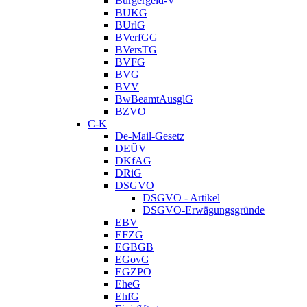
Bürgergeld-V
BUKG
BUrlG
BVerfGG
BVersTG
BVFG
BVG
BVV
BwBeamtAusglG
BZVO
C-K
De-Mail-Gesetz
DEÜV
DKfAG
DRiG
DSGVO
DSGVO - Artikel
DSGVO-Erwägungsgründe
EBV
EFZG
EGBGB
EGovG
EGZPO
EheG
EhfG