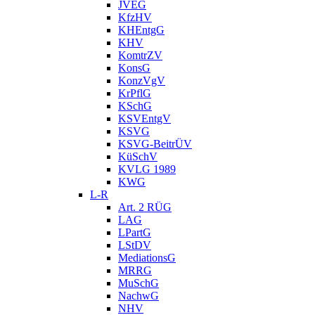
JVEG
KfzHV
KHEntgG
KHV
KomtrZV
KonsG
KonzVgV
KrPflG
KSchG
KSVEntgV
KSVG
KSVG-BeitrÜV
KüSchV
KVLG 1989
KWG
L-R
Art. 2 RÜG
LAG
LPartG
LStDV
MediationsG
MRRG
MuSchG
NachwG
NHV