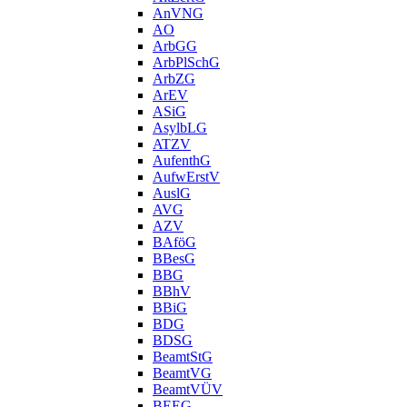
AnVNG
AO
ArbGG
ArbPlSchG
ArbZG
ArEV
ASiG
AsylbLG
ATZV
AufenthG
AufwErstV
AuslG
AVG
AZV
BAföG
BBesG
BBG
BBhV
BBiG
BDG
BDSG
BeamtStG
BeamtVG
BeamtVÜV
BEEG