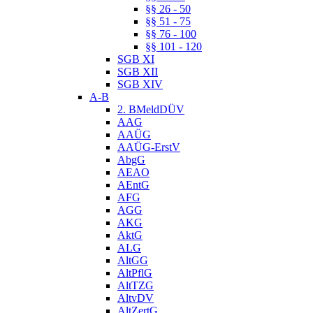
§§ 26 - 50
§§ 51 - 75
§§ 76 - 100
§§ 101 - 120
SGB XI
SGB XII
SGB XIV
A-B
2. BMeldDÜV
AAG
AAÜG
AAÜG-ErstV
AbgG
AEAO
AEntG
AFG
AGG
AKG
AktG
ALG
AltGG
AltPflG
AltTZG
AltvDV
AltZertG