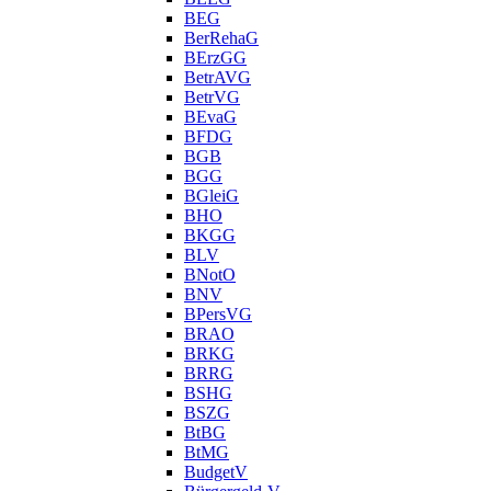
BEG
BerRehaG
BErzGG
BetrAVG
BetrVG
BEvaG
BFDG
BGB
BGG
BGleiG
BHO
BKGG
BLV
BNotO
BNV
BPersVG
BRAO
BRKG
BRRG
BSHG
BSZG
BtBG
BtMG
BudgetV