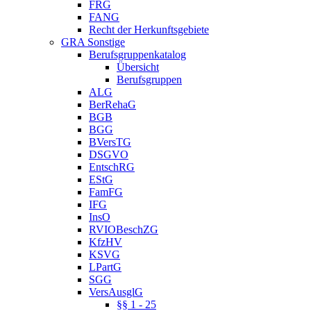
FRG
FANG
Recht der Herkunftsgebiete
GRA Sonstige
Berufsgruppenkatalog
Übersicht
Berufsgruppen
ALG
BerRehaG
BGB
BGG
BVersTG
DSGVO
EntschRG
EStG
FamFG
IFG
InsO
RVIOBeschZG
KfzHV
KSVG
LPartG
SGG
VersAusglG
§§ 1 - 25