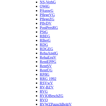
NS-VerbG
OWiG
PAuswG
PflegeVG
PflegeZG
PflvDV
PostPersRG
PStG
RBEG
RBerG
RDG
RDGEG
RehaAnglG
RehaErstV
RentEPPG
RentSV
RentÜG
RPflG
RRG 1992
RSVwV
RV-BZV
RVG
RVIOBeschZG
RVO
RVWZPauschBeitrV