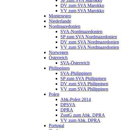
SP zum SVA Marokko
DV zum SVA Marokko
VV zum SVA Marokko
Montenegro
Niederlande
Nordmazedonien
SVA-Nordmazedonien
SP zum SVA Nordmazedonien
DV zum SVA Nordmazedonien
VV zum SVA Nordmazedonien
Norwegen
Österreich
SVA-Österreich
Philippinen
SVA-Philippinen
SP zum SVA Philippinen
DV zum SVA Philippinen
VV zum SVA Philippinen
Polen
Abk-Polen 2014
DPSVA
DPRA
ZustG zum Abk. DPRA
VV zum Abk. DPRA
Portugal