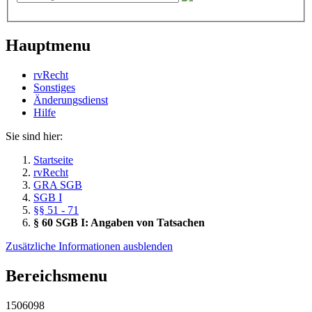
Hauptmenu
rvRecht
Sonstiges
Änderungsdienst
Hil­fe
Sie sind hier:
Startseite
rvRecht
GRA SGB
SGB I
§§ 51 - 71
§ 60 SGB I: Angaben von Tatsachen
Zusätzliche Informationen ausblenden
Bereichsmenu
1506098