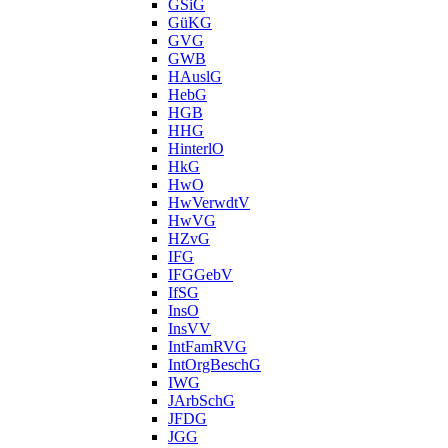
GSiG
GüKG
GVG
GWB
HAuslG
HebG
HGB
HHG
HinterlO
HkG
HwO
HwVerwdtV
HwVG
HZvG
IFG
IFGGebV
IfSG
InsO
InsVV
IntFamRVG
IntOrgBeschG
IWG
JArbSchG
JFDG
JGG