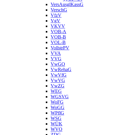
VersAusglKassG
VerschG
VfzV
VgV
VKVV
VOB-A
VOB-B
VOL-B
VollstrPV
VVA
VVG
VwGO
VwRehaG
VwVfG
VwVG
VwZG
WEG
WGSVG
WoFG
WoGG
WPflG
WSG
WÜK
WVO
ZDG