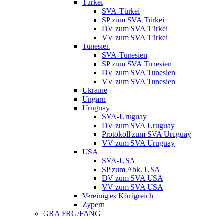
Türkei
SVA-Türkei
SP zum SVA Türkei
DV zum SVA Türkei
VV zum SVA Türkei
Tunesien
SVA-Tunesien
SP zum SVA Tunesien
DV zum SVA Tunesien
VV zum SVA Tunesien
Ukraine
Ungarn
Uruguay
SVA-Uruguay
DV zum SVA Uruguay
Protokoll zum SVA Uruguay
VV zum SVA Uruguay
USA
SVA-USA
SP zum Abk. USA
DV zum SVA USA
VV zum SVA USA
Vereinigtes Königreich
Zypern
GRA FRG/FANG