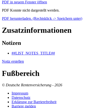
PDF in neuem Fenster öffnen
PDF Konnte nicht dargestellt werden.
PDF herunterladen. (Rechtsklick -> Speichern unter)
Zusatzinformationen
Notizen
##LIST_NOTES_TITLE##
Notiz erstellen
Fußbereich
© Deutsche Rentenversicherung - 2026
Im­pres­s­um
Da­ten­schutz
Er­klä­rung zur Bar­rie­re­frei­heit
Bar­rie­re mel­den