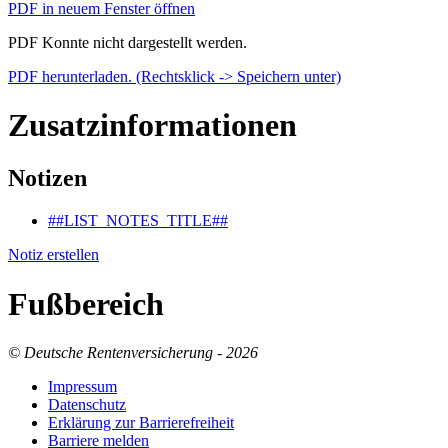
PDF in neuem Fenster öffnen
PDF Konnte nicht dargestellt werden.
PDF herunterladen. (Rechtsklick -> Speichern unter)
Zusatzinformationen
Notizen
##LIST_NOTES_TITLE##
Notiz erstellen
Fußbereich
© Deutsche Rentenversicherung - 2026
Im­pres­s­um
Da­ten­schutz
Er­klä­rung zur Bar­rie­re­frei­heit
Bar­rie­re mel­den