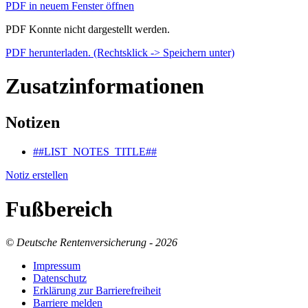
PDF in neuem Fenster öffnen
PDF Konnte nicht dargestellt werden.
PDF herunterladen. (Rechtsklick -> Speichern unter)
Zusatzinformationen
Notizen
##LIST_NOTES_TITLE##
Notiz erstellen
Fußbereich
© Deutsche Rentenversicherung - 2026
Im­pres­s­um
Da­ten­schutz
Er­klä­rung zur Bar­rie­re­frei­heit
Bar­rie­re mel­den