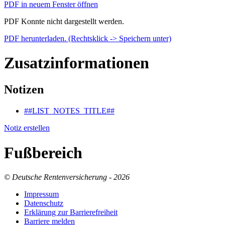
PDF in neuem Fenster öffnen
PDF Konnte nicht dargestellt werden.
PDF herunterladen. (Rechtsklick -> Speichern unter)
Zusatzinformationen
Notizen
##LIST_NOTES_TITLE##
Notiz erstellen
Fußbereich
© Deutsche Rentenversicherung - 2026
Im­pres­s­um
Da­ten­schutz
Er­klä­rung zur Bar­rie­re­frei­heit
Bar­rie­re mel­den