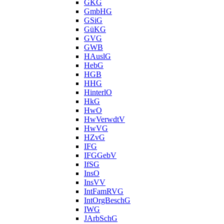
GKG
GmbHG
GSiG
GüKG
GVG
GWB
HAuslG
HebG
HGB
HHG
HinterlO
HkG
HwO
HwVerwdtV
HwVG
HZvG
IFG
IFGGebV
IfSG
InsO
InsVV
IntFamRVG
IntOrgBeschG
IWG
JArbSchG