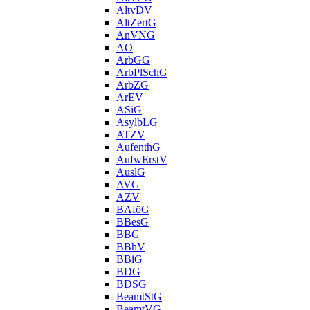
AltvDV
AltZertG
AnVNG
AO
ArbGG
ArbPlSchG
ArbZG
ArEV
ASiG
AsylbLG
ATZV
AufenthG
AufwErstV
AuslG
AVG
AZV
BAföG
BBesG
BBG
BBhV
BBiG
BDG
BDSG
BeamtStG
BeamtVG