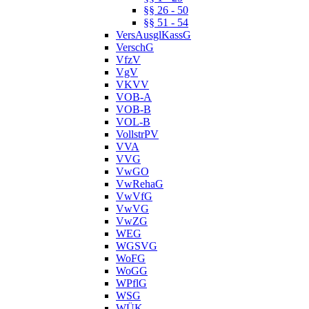
§§ 26 - 50
§§ 51 - 54
VersAusglKassG
VerschG
VfzV
VgV
VKVV
VOB-A
VOB-B
VOL-B
VollstrPV
VVA
VVG
VwGO
VwRehaG
VwVfG
VwVG
VwZG
WEG
WGSVG
WoFG
WoGG
WPflG
WSG
WÜK