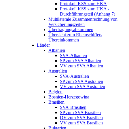
Protokoll KSS zum HKA
Protokoll KSS zum HKA -
Durchführungsteil (Anhang 7)
Multilaterale Zusammenrechnung von
Versicherungszeiten
Übertragungsabkommen
Übersicht zum Rheinschiffer-
Übereinkommen
Länder
Albanien
SVA-Albanien
SP zum SVA Albanien
VV zum SVA Albanien
Australien
SVA-Australien
SP zum SVA Australien
VV zum SVA Australien
Belgien
Bosnien-Herzegowina
Brasilien
SVA-Brasilien
SP zum SVA Brasilien
DV zum SVA Brasilien
VV zum SVA Brasilien
Bulgarien