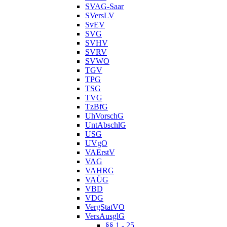
SVAG-Saar
SVersLV
SvEV
SVG
SVHV
SVRV
SVWO
TGV
TPG
TSG
TVG
TzBfG
UhVorschG
UntAbschlG
USG
UVgO
VAErstV
VAG
VAHRG
VAÜG
VBD
VDG
VergStatVO
VersAusglG
§§ 1 - 25