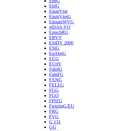
EheG
EhfG
EinigVtrg
EinigVtrgG
EinsatzWVG
elDAS-VO
EntschRG
ERVV
EStDV 2000
EStG
EuAbgG
EÜG
EUrlV
FahrlG
FamFG
FANG
FELEG
FGG
FGO
FPfZG
FreizügG/EU
FRG
FVG
G 131
GG