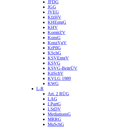
JFDG
JGG
JVEG
KfzHV
KHEntgG
KHV
KomtrZV
KonsG
KonzVgV
KrPflG
KSchG
KSVEntgV
KSVG
KSVG-BeitrÜV
KüSchV
KVLG 1989
KWG
L-R
Art. 2 RÜG
LAG
LPartG
LStDV
MediationsG
MRRG
MuSchG