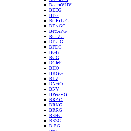
BeamtVÜV
BEEG
BEG
BerRehaG
BErzGG
BetrAVG
BetrVG
BEvaG
BFDG
BGB
BGG
BGleiG
BHO
BKGG
BLV
BNotO
BNV
BPersVG
BRAO
BRKG
BRRG
BSHG
BSZG
BtBG