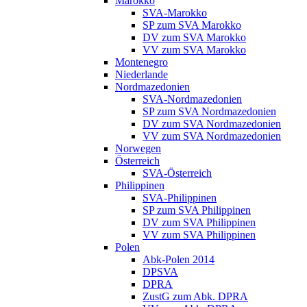
Marokko
SVA-Marokko
SP zum SVA Marokko
DV zum SVA Marokko
VV zum SVA Marokko
Montenegro
Niederlande
Nordmazedonien
SVA-Nordmazedonien
SP zum SVA Nordmazedonien
DV zum SVA Nordmazedonien
VV zum SVA Nordmazedonien
Norwegen
Österreich
SVA-Österreich
Philippinen
SVA-Philippinen
SP zum SVA Philippinen
DV zum SVA Philippinen
VV zum SVA Philippinen
Polen
Abk-Polen 2014
DPSVA
DPRA
ZustG zum Abk. DPRA