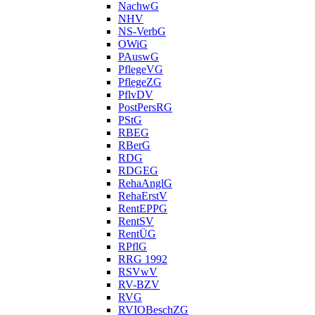
NachwG
NHV
NS-VerbG
OWiG
PAuswG
PflegeVG
PflegeZG
PflvDV
PostPersRG
PStG
RBEG
RBerG
RDG
RDGEG
RehaAnglG
RehaErstV
RentEPPG
RentSV
RentÜG
RPflG
RRG 1992
RSVwV
RV-BZV
RVG
RVIOBeschZG