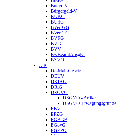
BtMG
BudgetV
Bürgergeld-V
BUKG
BUrlG
BVerfGG
BVersTG
BVFG
BVG
BVV
BwBeamtAusglG
BZVO
C-K
De-Mail-Gesetz
DEÜV
DKfAG
DRiG
DSGVO
DSGVO - Artikel
DSGVO-Erwägungsgründe
EBV
EFZG
EGBGB
EGovG
EGZPO