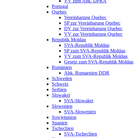
VV zum Abk. DPRA
Portugal
Quebec
Vereinbarung Quebec
SP zur Vereinbarung Quebec
DV zur Vereinbarung Quebec
VV zur Vereinbarung Quebec
Republik Moldau
SVA-Republik Moldau
SP zum SVA-Republik Moldau
VV zum SVA-Republik Moldau
Gesetz zum SVA-Republik Moldau
Rumänien
Abk. Rumaenien DDR
Schweden
Schweiz
Serbien
Slowakei
SVA-Slowakei
Slowenien
SVA-Slowenien
Sowjetunion
Spanien
Tschechien
SVA-Tschechien