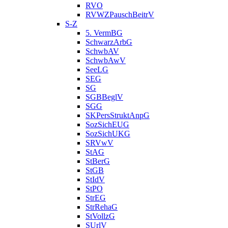
RVO
RVWZPauschBeitrV
S-Z
5. VermBG
SchwarzArbG
SchwbAV
SchwbAwV
SeeLG
SEG
SG
SGBBeglV
SGG
SKPersStruktAnpG
SozSichEUG
SozSichUKG
SRVwV
StAG
StBerG
StGB
StIdV
StPO
StrEG
StrRehaG
StVollzG
SUrlV