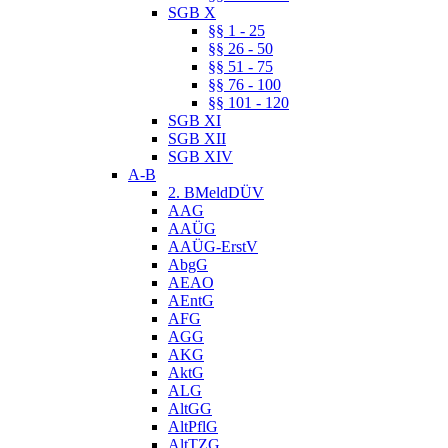
SGB X
§§ 1 - 25
§§ 26 - 50
§§ 51 - 75
§§ 76 - 100
§§ 101 - 120
SGB XI
SGB XII
SGB XIV
A-B
2. BMeldDÜV
AAG
AAÜG
AAÜG-ErstV
AbgG
AEAO
AEntG
AFG
AGG
AKG
AktG
ALG
AltGG
AltPflG
AltTZG