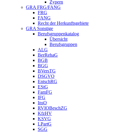
Zypern
GRA FRG/FANG
FRG
FANG
Recht der Herkunftsgebiete
GRA Sonstige
Berufsgruppenkatalog
Übersicht
Berufsgruppen
ALG
BerRehaG
BGB
BGG
BVersTG
DSGVO
EntschRG
EStG
FamFG
IFG
InsO
RVIOBeschZG
KfzHV
KSVG
LPartG
SGG