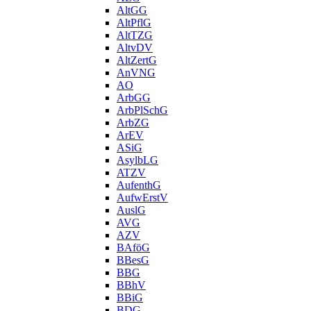
AltGG
AltPflG
AltTZG
AltvDV
AltZertG
AnVNG
AO
ArbGG
ArbPlSchG
ArbZG
ArEV
ASiG
AsylbLG
ATZV
AufenthG
AufwErstV
AuslG
AVG
AZV
BAföG
BBesG
BBG
BBhV
BBiG
BDG