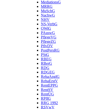
MediationsG
MRRG
MuSchG
NachwG
NHV
NS-VerbG
OWiG
PAuswG
PflegeVG
PflegeZG
PflvDV
PostPersRG
PStG
RBEG
RBerG
RDG
RDGEG
RehaAnglG
RehaErstV
RentEPPG
RentSV
RentÜG
RPflG
RRG 1992
RSVwV