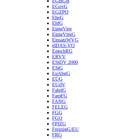
EGBGB
EGovG
EGZPO
EheG
EhfG
EinigVtrg
EinigVtrgG
EinsatzWVG
elDAS-VO
EntschRG
ERVV
EStDV 2000
EStG
EuAbgG
EÜG
EUrlV
FahrlG
FamFG
FANG
FELEG
FGG
FGO
FPfZG
FreizügG/EU
FRG