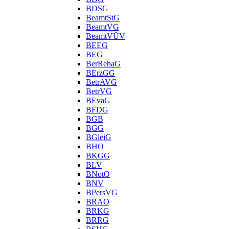
BDSG
BeamtStG
BeamtVG
BeamtVÜV
BEEG
BEG
BerRehaG
BErzGG
BetrAVG
BetrVG
BEvaG
BFDG
BGB
BGG
BGleiG
BHO
BKGG
BLV
BNotO
BNV
BPersVG
BRAO
BRKG
BRRG