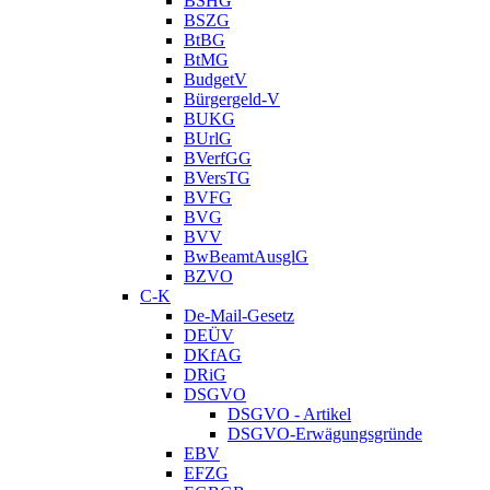
BSHG
BSZG
BtBG
BtMG
BudgetV
Bürgergeld-V
BUKG
BUrlG
BVerfGG
BVersTG
BVFG
BVG
BVV
BwBeamtAusglG
BZVO
C-K
De-Mail-Gesetz
DEÜV
DKfAG
DRiG
DSGVO
DSGVO - Artikel
DSGVO-Erwägungsgründe
EBV
EFZG