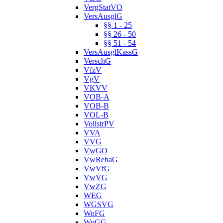
VergStatVO
VersAusglG
§§ 1 - 25
§§ 26 - 50
§§ 51 - 54
VersAusglKassG
VerschG
VfzV
VgV
VKVV
VOB-A
VOB-B
VOL-B
VollstrPV
VVA
VVG
VwGO
VwRehaG
VwVfG
VwVG
VwZG
WEG
WGSVG
WoFG
WoGG