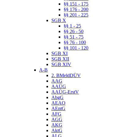
§§ 151 - 175
§§ 176 - 200
§§ 201 - 225
SGB X
§§ 1 - 25
§§ 26 - 50
§§ 51 - 75
§§ 76 - 100
§§ 101 - 120
SGB XI
SGB XII
SGB XIV
A-B
2. BMeldDÜV
AAG
AAÜG
AAÜG-ErstV
AbgG
AEAO
AEntG
AFG
AGG
AKG
AktG
ALG