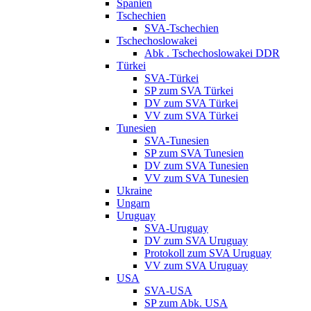
Spanien
Tschechien
SVA-Tschechien
Tschechoslowakei
Abk . Tschechoslowakei DDR
Türkei
SVA-Türkei
SP zum SVA Türkei
DV zum SVA Türkei
VV zum SVA Türkei
Tunesien
SVA-Tunesien
SP zum SVA Tunesien
DV zum SVA Tunesien
VV zum SVA Tunesien
Ukraine
Ungarn
Uruguay
SVA-Uruguay
DV zum SVA Uruguay
Protokoll zum SVA Uruguay
VV zum SVA Uruguay
USA
SVA-USA
SP zum Abk. USA