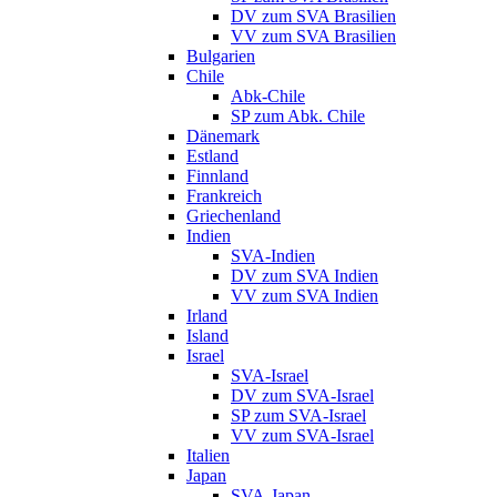
DV zum SVA Brasilien
VV zum SVA Brasilien
Bulgarien
Chile
Abk-Chile
SP zum Abk. Chile
Dänemark
Estland
Finnland
Frankreich
Griechenland
Indien
SVA-Indien
DV zum SVA Indien
VV zum SVA Indien
Irland
Island
Israel
SVA-Israel
DV zum SVA-Israel
SP zum SVA-Israel
VV zum SVA-Israel
Italien
Japan
SVA-Japan