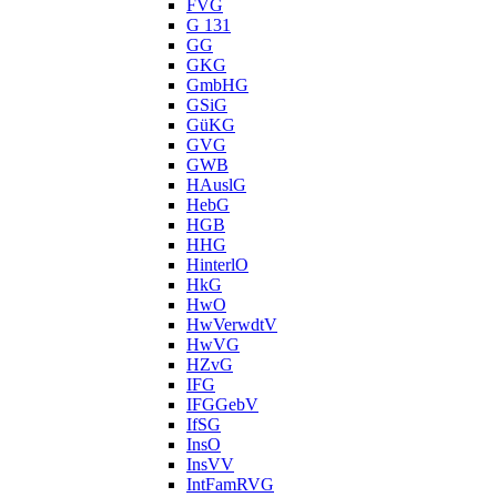
FVG
G 131
GG
GKG
GmbHG
GSiG
GüKG
GVG
GWB
HAuslG
HebG
HGB
HHG
HinterlO
HkG
HwO
HwVerwdtV
HwVG
HZvG
IFG
IFGGebV
IfSG
InsO
InsVV
IntFamRVG