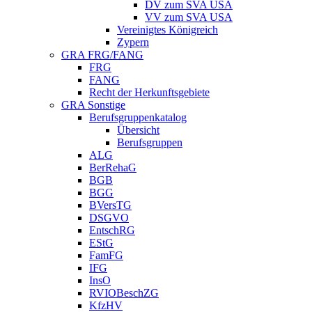
DV zum SVA USA
VV zum SVA USA
Vereinigtes Königreich
Zypern
GRA FRG/FANG
FRG
FANG
Recht der Herkunftsgebiete
GRA Sonstige
Berufsgruppenkatalog
Übersicht
Berufsgruppen
ALG
BerRehaG
BGB
BGG
BVersTG
DSGVO
EntschRG
EStG
FamFG
IFG
InsO
RVIOBeschZG
KfzHV