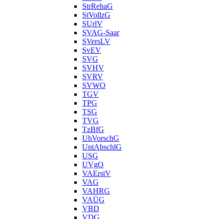
StrRehaG
StVollzG
SUrlV
SVAG-Saar
SVersLV
SvEV
SVG
SVHV
SVRV
SVWO
TGV
TPG
TSG
TVG
TzBfG
UhVorschG
UntAbschlG
USG
UVgO
VAErstV
VAG
VAHRG
VAÜG
VBD
VDG