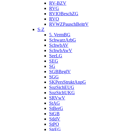
RV-BZV
RVG
RVIOBeschZG
RVO
RVWZPauschBeitrV
S-Z
5. VermBG
SchwarzArbG
SchwbAV
SchwbAwV
SeeLG
SEG
SG
SGBBeglV
SGG
SKPersStruktAnpG
SozSichEUG
SozSichUKG
SRVwV
StAG
StBerG
StGB
StIdV
StPO
StrEG