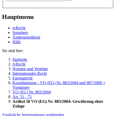
Hauptmenu
rvRecht
Sonstiges
Änderungsdienst
Hil­fe
Sie sind hier:
Startseite
rvRecht
Normen und Verträge
Internationales Recht
Europarecht
Koordinierung - VO (EG) Nr. 883/2004 und 987/2009 +
Vorgänger
VO (EG) Nr. 883/2004
Art. 51 - 75
Artikel 58 VO (EG) Nr. 883/2004: Gewährung einer
Zulage
Zusätzliche Informationen ausblenden