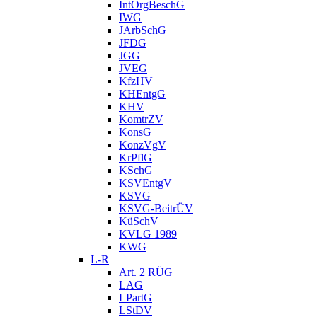
IntOrgBeschG
IWG
JArbSchG
JFDG
JGG
JVEG
KfzHV
KHEntgG
KHV
KomtrZV
KonsG
KonzVgV
KrPflG
KSchG
KSVEntgV
KSVG
KSVG-BeitrÜV
KüSchV
KVLG 1989
KWG
L-R
Art. 2 RÜG
LAG
LPartG
LStDV