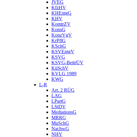
JVEG
KfzHV
KHEntgG
KHV
KomtrZV
KonsG
KonzVgV
KrPflG
KSchG
KSVEntgV
KSVG
KSVG-BeitrÜV
KüSchV
KVLG 1989
KWG
L-R
Art. 2 RÜG
LAG
LPartG
LStDV
MediationsG
MRRG
MuSchG
NachwG
NHV