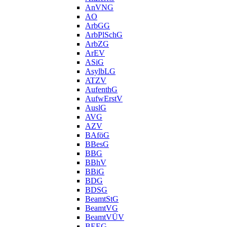
AnVNG
AO
ArbGG
ArbPlSchG
ArbZG
ArEV
ASiG
AsylbLG
ATZV
AufenthG
AufwErstV
AuslG
AVG
AZV
BAföG
BBesG
BBG
BBhV
BBiG
BDG
BDSG
BeamtStG
BeamtVG
BeamtVÜV
BEEG