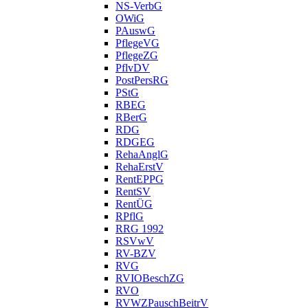
NS-VerbG
OWiG
PAuswG
PflegeVG
PflegeZG
PflvDV
PostPersRG
PStG
RBEG
RBerG
RDG
RDGEG
RehaAnglG
RehaErstV
RentEPPG
RentSV
RentÜG
RPflG
RRG 1992
RSVwV
RV-BZV
RVG
RVIOBeschZG
RVO
RVWZPauschBeitrV