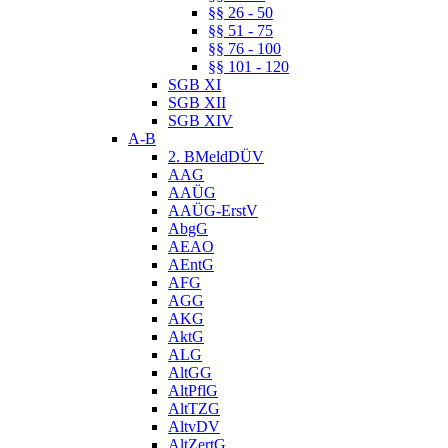
§§ 26 - 50
§§ 51 - 75
§§ 76 - 100
§§ 101 - 120
SGB XI
SGB XII
SGB XIV
A-B
2. BMeldDÜV
AAG
AAÜG
AAÜG-ErstV
AbgG
AEAO
AEntG
AFG
AGG
AKG
AktG
ALG
AltGG
AltPflG
AltTZG
AltvDV
AltZertG