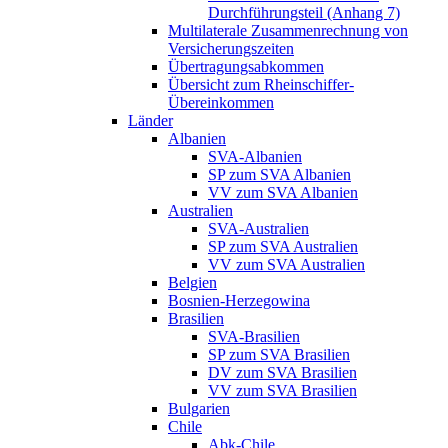
Durchführungsteil (Anhang 7)
Multilaterale Zusammenrechnung von
Versicherungszeiten
Übertragungsabkommen
Übersicht zum Rheinschiffer-
Übereinkommen
Länder
Albanien
SVA-Albanien
SP zum SVA Albanien
VV zum SVA Albanien
Australien
SVA-Australien
SP zum SVA Australien
VV zum SVA Australien
Belgien
Bosnien-Herzegowina
Brasilien
SVA-Brasilien
SP zum SVA Brasilien
DV zum SVA Brasilien
VV zum SVA Brasilien
Bulgarien
Chile
Abk-Chile