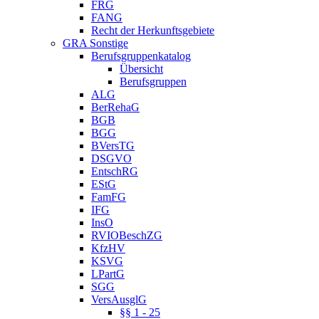
FRG
FANG
Recht der Herkunftsgebiete
GRA Sonstige
Berufsgruppenkatalog
Übersicht
Berufsgruppen
ALG
BerRehaG
BGB
BGG
BVersTG
DSGVO
EntschRG
EStG
FamFG
IFG
InsO
RVIOBeschZG
KfzHV
KSVG
LPartG
SGG
VersAusglG
§§ 1 - 25