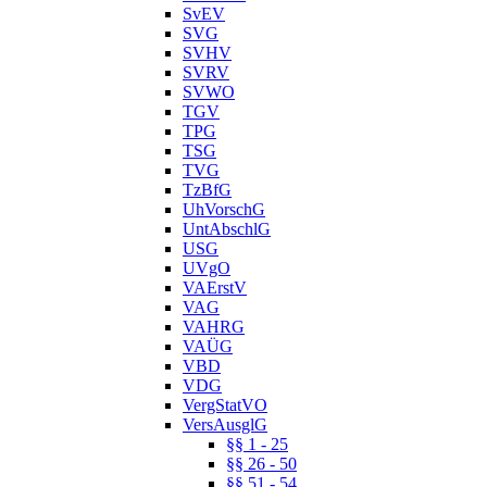
SvEV
SVG
SVHV
SVRV
SVWO
TGV
TPG
TSG
TVG
TzBfG
UhVorschG
UntAbschlG
USG
UVgO
VAErstV
VAG
VAHRG
VAÜG
VBD
VDG
VergStatVO
VersAusglG
§§ 1 - 25
§§ 26 - 50
§§ 51 - 54