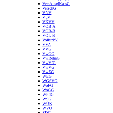
VersAusglKassG
VerschG
VfzV
VgV
VKVV
VOB-A
VOB-B
VOL-B
VollstrPV
VVA
VVG
VwGO
VwRehaG
VwVfG
VwVG
VwZG
WEG
WGSVG
WoFG
WoGG
WPflG
WSG
WÜK
WVO
ZDG