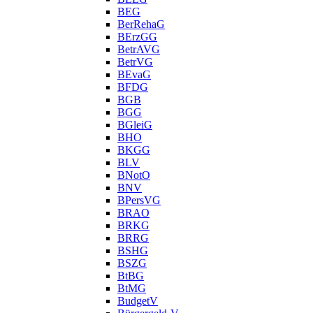
BEG
BerRehaG
BErzGG
BetrAVG
BetrVG
BEvaG
BFDG
BGB
BGG
BGleiG
BHO
BKGG
BLV
BNotO
BNV
BPersVG
BRAO
BRKG
BRRG
BSHG
BSZG
BtBG
BtMG
BudgetV