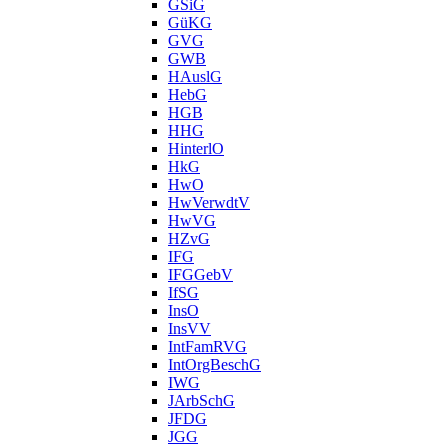
GSiG
GüKG
GVG
GWB
HAuslG
HebG
HGB
HHG
HinterlO
HkG
HwO
HwVerwdtV
HwVG
HZvG
IFG
IFGGebV
IfSG
InsO
InsVV
IntFamRVG
IntOrgBeschG
IWG
JArbSchG
JFDG
JGG