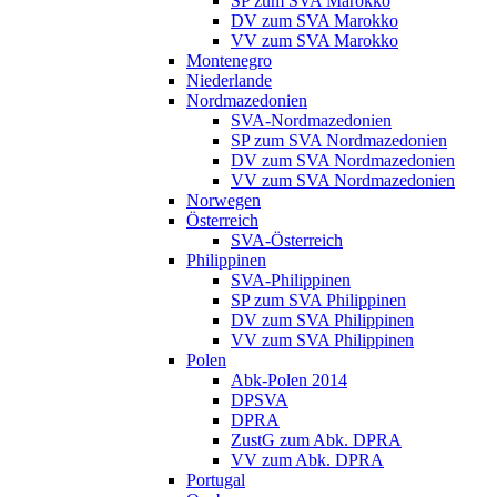
SP zum SVA Marokko
DV zum SVA Marokko
VV zum SVA Marokko
Montenegro
Niederlande
Nordmazedonien
SVA-Nordmazedonien
SP zum SVA Nordmazedonien
DV zum SVA Nordmazedonien
VV zum SVA Nordmazedonien
Norwegen
Österreich
SVA-Österreich
Philippinen
SVA-Philippinen
SP zum SVA Philippinen
DV zum SVA Philippinen
VV zum SVA Philippinen
Polen
Abk-Polen 2014
DPSVA
DPRA
ZustG zum Abk. DPRA
VV zum Abk. DPRA
Portugal