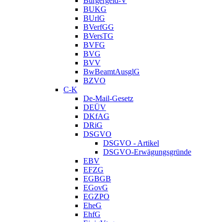
Bürgergeld-V
BUKG
BUrlG
BVerfGG
BVersTG
BVFG
BVG
BVV
BwBeamtAusglG
BZVO
C-K
De-Mail-Gesetz
DEÜV
DKfAG
DRiG
DSGVO
DSGVO - Artikel
DSGVO-Erwägungsgründe
EBV
EFZG
EGBGB
EGovG
EGZPO
EheG
EhfG