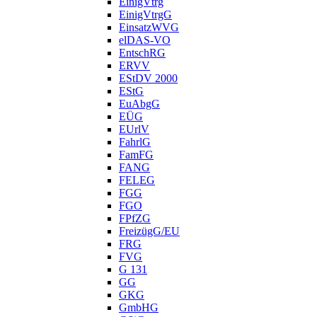
EinigVtrg
EinigVtrgG
EinsatzWVG
elDAS-VO
EntschRG
ERVV
EStDV 2000
EStG
EuAbgG
EÜG
EUrlV
FahrlG
FamFG
FANG
FELEG
FGG
FGO
FPfZG
FreizügG/EU
FRG
FVG
G 131
GG
GKG
GmbHG