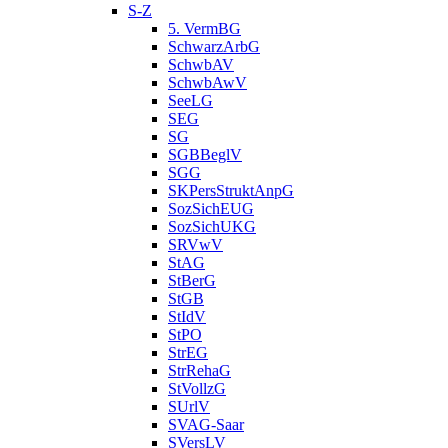
S-Z
5. VermBG
SchwarzArbG
SchwbAV
SchwbAwV
SeeLG
SEG
SG
SGBBeglV
SGG
SKPersStruktAnpG
SozSichEUG
SozSichUKG
SRVwV
StAG
StBerG
StGB
StIdV
StPO
StrEG
StrRehaG
StVollzG
SUrlV
SVAG-Saar
SVersLV