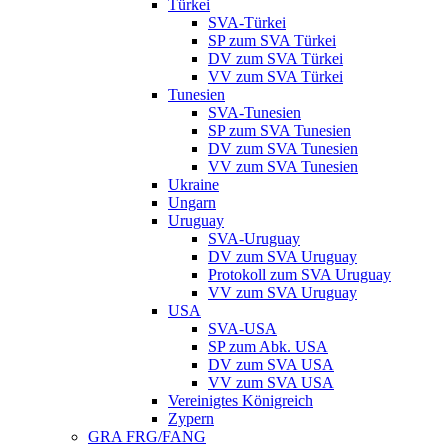
Türkei
SVA-Türkei
SP zum SVA Türkei
DV zum SVA Türkei
VV zum SVA Türkei
Tunesien
SVA-Tunesien
SP zum SVA Tunesien
DV zum SVA Tunesien
VV zum SVA Tunesien
Ukraine
Ungarn
Uruguay
SVA-Uruguay
DV zum SVA Uruguay
Protokoll zum SVA Uruguay
VV zum SVA Uruguay
USA
SVA-USA
SP zum Abk. USA
DV zum SVA USA
VV zum SVA USA
Vereinigtes Königreich
Zypern
GRA FRG/FANG