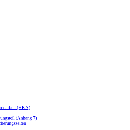
enarbeit (HKA)
ngsteil (Anhang 7)
cherungszeiten