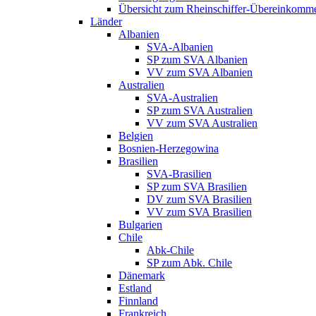
Übersicht zum Rheinschiffer-Übereinkomm
Länder
Albanien
SVA-Albanien
SP zum SVA Albanien
VV zum SVA Albanien
Australien
SVA-Australien
SP zum SVA Australien
VV zum SVA Australien
Belgien
Bosnien-Herzegowina
Brasilien
SVA-Brasilien
SP zum SVA Brasilien
DV zum SVA Brasilien
VV zum SVA Brasilien
Bulgarien
Chile
Abk-Chile
SP zum Abk. Chile
Dänemark
Estland
Finnland
Frankreich