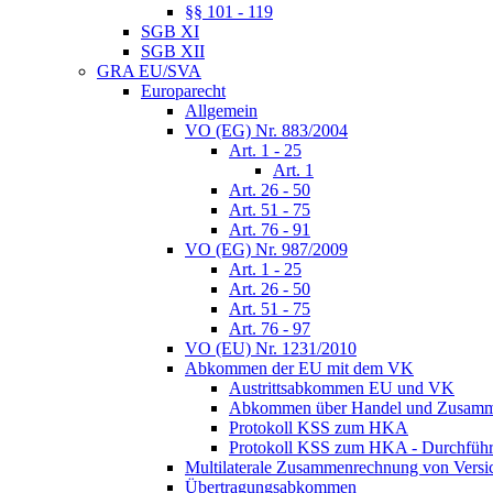
§§ 101 - 119
SGB XI
SGB XII
GRA EU/SVA
Europarecht
Allgemein
VO (EG) Nr. 883/2004
Art. 1 - 25
Art. 1
Art. 26 - 50
Art. 51 - 75
Art. 76 - 91
VO (EG) Nr. 987/2009
Art. 1 - 25
Art. 26 - 50
Art. 51 - 75
Art. 76 - 97
VO (EU) Nr. 1231/2010
Abkommen der EU mit dem VK
Austrittsabkommen EU und VK
Abkommen über Handel und Zusamm
Protokoll KSS zum HKA
Protokoll KSS zum HKA - Durchführu
Multilaterale Zusammenrechnung von Versi
Übertragungsabkommen