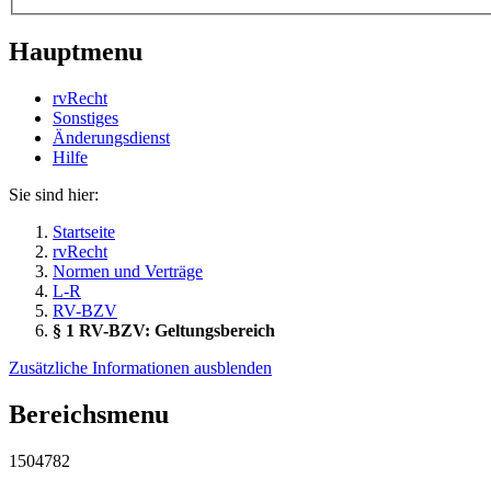
Hauptmenu
rvRecht
Sonstiges
Änderungsdienst
Hil­fe
Sie sind hier:
Startseite
rvRecht
Normen und Verträge
L-R
RV-BZV
§ 1 RV-BZV: Geltungsbereich
Zusätzliche Informationen ausblenden
Bereichsmenu
1504782