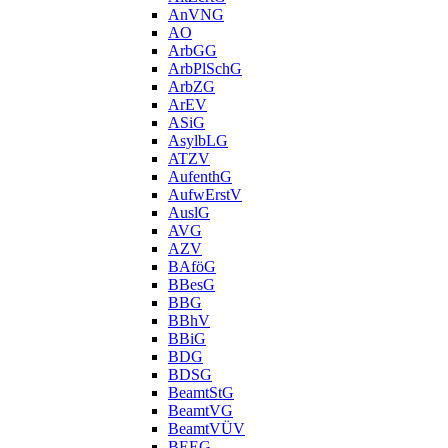
AnVNG
AO
ArbGG
ArbPlSchG
ArbZG
ArEV
ASiG
AsylbLG
ATZV
AufenthG
AufwErstV
AuslG
AVG
AZV
BAföG
BBesG
BBG
BBhV
BBiG
BDG
BDSG
BeamtStG
BeamtVG
BeamtVÜV
BEEG