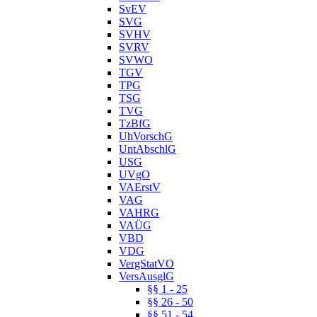
SvEV
SVG
SVHV
SVRV
SVWO
TGV
TPG
TSG
TVG
TzBfG
UhVorschG
UntAbschlG
USG
UVgO
VAErstV
VAG
VAHRG
VAÜG
VBD
VDG
VergStatVO
VersAusglG
§§ 1 - 25
§§ 26 - 50
§§ 51 - 54