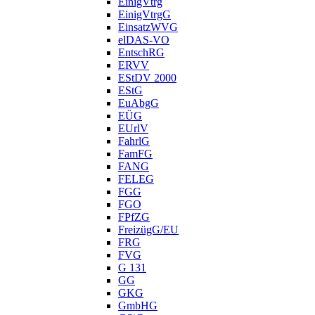
EinigVtrg
EinigVtrgG
EinsatzWVG
elDAS-VO
EntschRG
ERVV
EStDV 2000
EStG
EuAbgG
EÜG
EUrlV
FahrlG
FamFG
FANG
FELEG
FGG
FGO
FPfZG
FreizügG/EU
FRG
FVG
G 131
GG
GKG
GmbHG