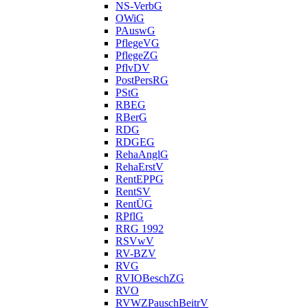
NS-VerbG
OWiG
PAuswG
PflegeVG
PflegeZG
PflvDV
PostPersRG
PStG
RBEG
RBerG
RDG
RDGEG
RehaAnglG
RehaErstV
RentEPPG
RentSV
RentÜG
RPflG
RRG 1992
RSVwV
RV-BZV
RVG
RVIOBeschZG
RVO
RVWZPauschBeitrV