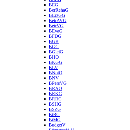
BEG
BerRehaG
BErzGG
BetrAVG
BetrVG
BEvaG
BFDG
BGB
BGG
BGleiG
BHO
BKGG
BLV
BNotO
BNV
BPersVG
BRAO
BRKG
BRRG
BSHG
BSZG
BtBG
BtMG
BudgetV