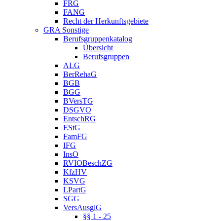
FRG
FANG
Recht der Herkunftsgebiete
GRA Sonstige
Berufsgruppenkatalog
Übersicht
Berufsgruppen
ALG
BerRehaG
BGB
BGG
BVersTG
DSGVO
EntschRG
EStG
FamFG
IFG
InsO
RVIOBeschZG
KfzHV
KSVG
LPartG
SGG
VersAusglG
§§ 1 - 25