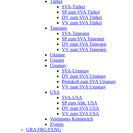
Türkei
SVA-Türkei
SP zum SVA Türkei
DV zum SVA Türkei
VV zum SVA Türkei
Tunesien
SVA-Tunesien
SP zum SVA Tunesien
DV zum SVA Tunesien
VV zum SVA Tunesien
Ukraine
Ungarn
Uruguay
SVA-Uruguay
DV zum SVA Uruguay
Protokoll zum SVA Uruguay
VV zum SVA Uruguay
USA
SVA-USA
SP zum Abk. USA
DV zum SVA USA
VV zum SVA USA
Vereinigtes Königreich
Zypern
GRA FRG/FANG