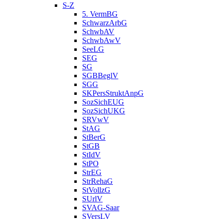
S-Z
5. VermBG
SchwarzArbG
SchwbAV
SchwbAwV
SeeLG
SEG
SG
SGBBeglV
SGG
SKPersStruktAnpG
SozSichEUG
SozSichUKG
SRVwV
StAG
StBerG
StGB
StIdV
StPO
StrEG
StrRehaG
StVollzG
SUrlV
SVAG-Saar
SVersLV