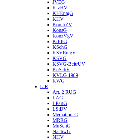
JVEG
KfzHV
KHEntgG
KHV
KomtrZV
KonsG
KonzVgV
KrPflG
KSchG
KSVEntgV
KSVG
KSVG-BeitrÜV
KüSchV
KVLG 1989
KWG
L-R
Art. 2 RÜG
LAG
LPartG
LStDV
MediationsG
MRRG
MuSchG
NachwG
NHV