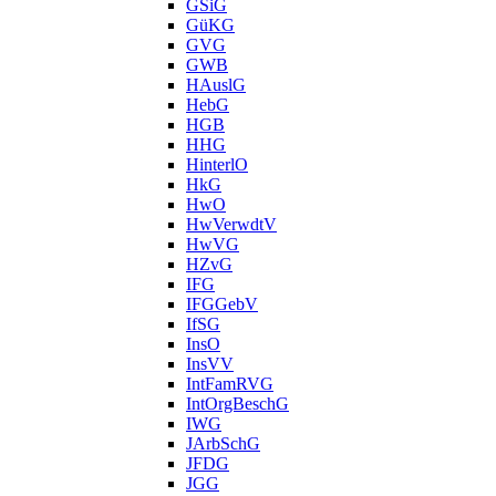
GSiG
GüKG
GVG
GWB
HAuslG
HebG
HGB
HHG
HinterlO
HkG
HwO
HwVerwdtV
HwVG
HZvG
IFG
IFGGebV
IfSG
InsO
InsVV
IntFamRVG
IntOrgBeschG
IWG
JArbSchG
JFDG
JGG