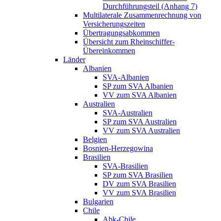
Durchführungsteil (Anhang 7)
Multilaterale Zusammenrechnung von
Versicherungszeiten
Übertragungsabkommen
Übersicht zum Rheinschiffer-
Übereinkommen
Länder
Albanien
SVA-Albanien
SP zum SVA Albanien
VV zum SVA Albanien
Australien
SVA-Australien
SP zum SVA Australien
VV zum SVA Australien
Belgien
Bosnien-Herzegowina
Brasilien
SVA-Brasilien
SP zum SVA Brasilien
DV zum SVA Brasilien
VV zum SVA Brasilien
Bulgarien
Chile
Abk-Chile