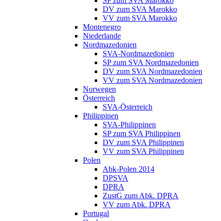
SP zum SVA Marokko
DV zum SVA Marokko
VV zum SVA Marokko
Montenegro
Niederlande
Nordmazedonien
SVA-Nordmazedonien
SP zum SVA Nordmazedonien
DV zum SVA Nordmazedonien
VV zum SVA Nordmazedonien
Norwegen
Österreich
SVA-Österreich
Philippinen
SVA-Philippinen
SP zum SVA Philippinen
DV zum SVA Philippinen
VV zum SVA Philippinen
Polen
Abk-Polen 2014
DPSVA
DPRA
ZustG zum Abk. DPRA
VV zum Abk. DPRA
Portugal