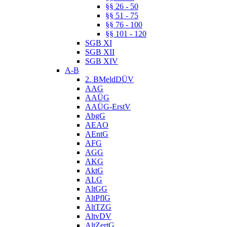
§§ 26 - 50
§§ 51 - 75
§§ 76 - 100
§§ 101 - 120
SGB XI
SGB XII
SGB XIV
A-B
2. BMeldDÜV
AAG
AAÜG
AAÜG-ErstV
AbgG
AEAO
AEntG
AFG
AGG
AKG
AktG
ALG
AltGG
AltPflG
AltTZG
AltvDV
AltZertG