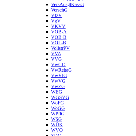
VersAusglKassG
VerschG
VfzV
VgV
VKVV
VOB-A
VOB-B
VOL-B
VollstrPV
VVA
VVG
VwGO
VwRehaG
VwVfG
VwVG
VwZG
WEG
WGSVG
WoFG
WoGG
WPflG
WSG
WÜK
WVO
ZDG