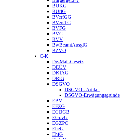
Bürgergeld-V
BUKG
BUrlG
BVerfGG
BVersTG
BVFG
BVG
BVV
BwBeamtAusglG
BZVO
C-K
De-Mail-Gesetz
DEÜV
DKfAG
DRiG
DSGVO
DSGVO - Artikel
DSGVO-Erwägungsgründe
EBV
EFZG
EGBGB
EGovG
EGZPO
EheG
EhfG