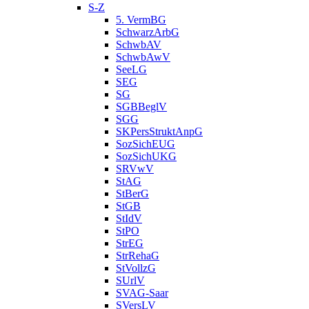
S-Z
5. VermBG
SchwarzArbG
SchwbAV
SchwbAwV
SeeLG
SEG
SG
SGBBeglV
SGG
SKPersStruktAnpG
SozSichEUG
SozSichUKG
SRVwV
StAG
StBerG
StGB
StIdV
StPO
StrEG
StrRehaG
StVollzG
SUrlV
SVAG-Saar
SVersLV