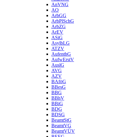
AnVNG
AO
ArbGG
ArbPlSchG
ArbZG
ArEV
ASiG
AsylbLG
ATZV
AufenthG
AufwErstV
AuslG
AVG
AZV
BAföG
BBesG
BBG
BBhV
BBiG
BDG
BDSG
BeamtStG
BeamtVG
BeamtVÜV
BEEG