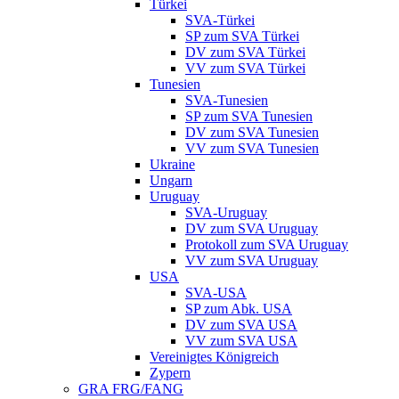
Türkei
SVA-Türkei
SP zum SVA Türkei
DV zum SVA Türkei
VV zum SVA Türkei
Tunesien
SVA-Tunesien
SP zum SVA Tunesien
DV zum SVA Tunesien
VV zum SVA Tunesien
Ukraine
Ungarn
Uruguay
SVA-Uruguay
DV zum SVA Uruguay
Protokoll zum SVA Uruguay
VV zum SVA Uruguay
USA
SVA-USA
SP zum Abk. USA
DV zum SVA USA
VV zum SVA USA
Vereinigtes Königreich
Zypern
GRA FRG/FANG