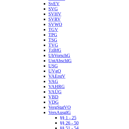
SvEV
SVG
SVHV
SVRV
SVWO
TGV
TPG
TSG
TVG
TzBfG
UhVorschG
UntAbschlG
USG
UVgO
VAErstV
VAG
VAHRG
VAÜG
VBD
VDG
VergStatVO
VersAusglG
§§ 1 - 25
§§ 26 - 50
§§ 51 - 54