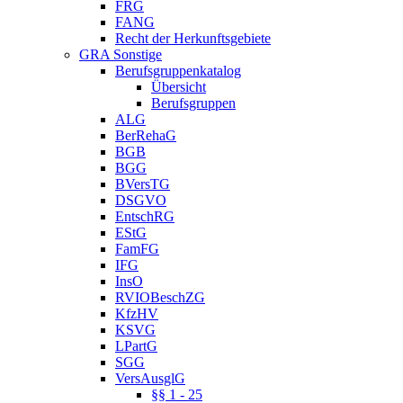
FRG
FANG
Recht der Herkunftsgebiete
GRA Sonstige
Berufsgruppenkatalog
Übersicht
Berufsgruppen
ALG
BerRehaG
BGB
BGG
BVersTG
DSGVO
EntschRG
EStG
FamFG
IFG
InsO
RVIOBeschZG
KfzHV
KSVG
LPartG
SGG
VersAusglG
§§ 1 - 25