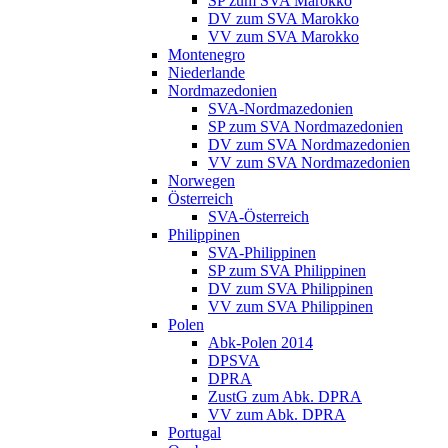
SP zum SVA Marokko
DV zum SVA Marokko
VV zum SVA Marokko
Montenegro
Niederlande
Nordmazedonien
SVA-Nordmazedonien
SP zum SVA Nordmazedonien
DV zum SVA Nordmazedonien
VV zum SVA Nordmazedonien
Norwegen
Österreich
SVA-Österreich
Philippinen
SVA-Philippinen
SP zum SVA Philippinen
DV zum SVA Philippinen
VV zum SVA Philippinen
Polen
Abk-Polen 2014
DPSVA
DPRA
ZustG zum Abk. DPRA
VV zum Abk. DPRA
Portugal