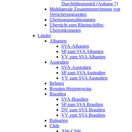
Durchführungsteil (Anhang 7)
Multilaterale Zusammenrechnung von
Versicherungszeiten
Übertragungsabkommen
Übersicht zum Rheinschiffer-
Übereinkommen
Länder
Albanien
SVA-Albanien
SP zum SVA Albanien
VV zum SVA Albanien
Australien
SVA-Australien
SP zum SVA Australien
VV zum SVA Australien
Belgien
Bosnien-Herzegowina
Brasilien
SVA-Brasilien
SP zum SVA Brasilien
DV zum SVA Brasilien
VV zum SVA Brasilien
Bulgarien
Chile
Abk-Chile