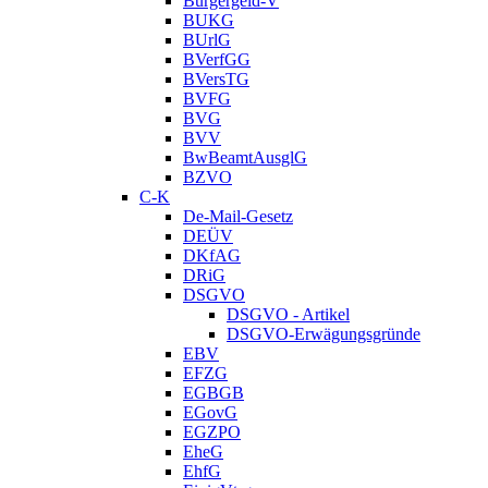
Bürgergeld-V
BUKG
BUrlG
BVerfGG
BVersTG
BVFG
BVG
BVV
BwBeamtAusglG
BZVO
C-K
De-Mail-Gesetz
DEÜV
DKfAG
DRiG
DSGVO
DSGVO - Artikel
DSGVO-Erwägungsgründe
EBV
EFZG
EGBGB
EGovG
EGZPO
EheG
EhfG