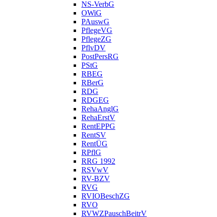
NS-VerbG
OWiG
PAuswG
PflegeVG
PflegeZG
PflvDV
PostPersRG
PStG
RBEG
RBerG
RDG
RDGEG
RehaAnglG
RehaErstV
RentEPPG
RentSV
RentÜG
RPflG
RRG 1992
RSVwV
RV-BZV
RVG
RVIOBeschZG
RVO
RVWZPauschBeitrV