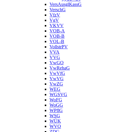
VersAusglKassG
VerschG
VfzV
VgV
VKVV
VOB-A
VOB-B
VOL-B
VollstrPV
VVA
VVG
VwGO
VwRehaG
VwVfG
VwVG
VwZG
WEG
WGSVG
WoFG
WoGG
WPflG
WSG
WÜK
WVO
ZDG