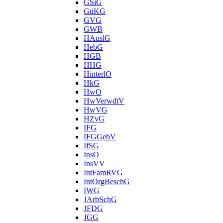
GSiG
GüKG
GVG
GWB
HAuslG
HebG
HGB
HHG
HinterlO
HkG
HwO
HwVerwdtV
HwVG
HZvG
IFG
IFGGebV
IfSG
InsO
InsVV
IntFamRVG
IntOrgBeschG
IWG
JArbSchG
JFDG
JGG