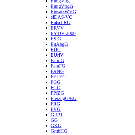
EinigVtrg
EinigVtrgG
EinsatzWVG
elDAS-VO
EntschRG
ERVV
EStDV 2000
EStG
EuAbgG
EÜG
EUrlV
FahrlG
FamFG
FANG
FELEG
FGG
FGO
FPfZG
FreizügG/EU
FRG
FVG
G 131
GG
GKG
GmbHG