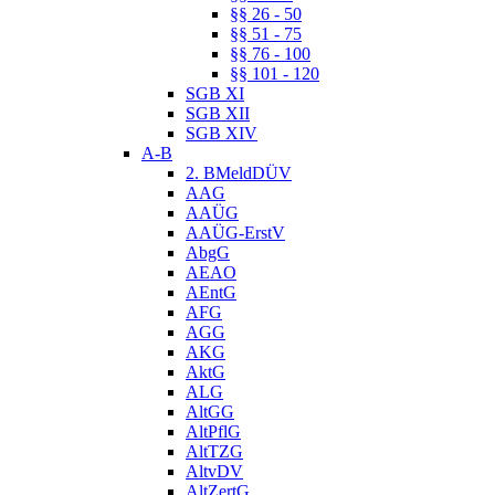
§§ 26 - 50
§§ 51 - 75
§§ 76 - 100
§§ 101 - 120
SGB XI
SGB XII
SGB XIV
A-B
2. BMeldDÜV
AAG
AAÜG
AAÜG-ErstV
AbgG
AEAO
AEntG
AFG
AGG
AKG
AktG
ALG
AltGG
AltPflG
AltTZG
AltvDV
AltZertG