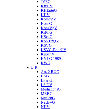
JVEG
KfzHV
KHEntgG
KHV
KomtrZV
KonsG
KonzVgV
KrPflG
KSchG
KSVEntgV
KSVG
KSVG-BeitrÜV
KüSchV
KVLG 1989
KWG
L-R
Art. 2 RÜG
LAG
LPartG
LStDV
MediationsG
MRRG
MuSchG
NachwG
NHV