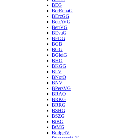
BEG
BerRehaG
BErzGG
BetrAVG
BetrVG
BEvaG
BFDG
BGB
BGG
BGleiG
BHO
BKGG
BLV
BNotO
BNV
BPersVG
BRAO
BRKG
BRRG
BSHG
BSZG
BtBG
BtMG
BudgetV