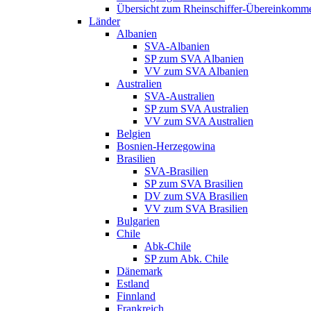
Übersicht zum Rheinschiffer-Übereinkomm
Länder
Albanien
SVA-Albanien
SP zum SVA Albanien
VV zum SVA Albanien
Australien
SVA-Australien
SP zum SVA Australien
VV zum SVA Australien
Belgien
Bosnien-Herzegowina
Brasilien
SVA-Brasilien
SP zum SVA Brasilien
DV zum SVA Brasilien
VV zum SVA Brasilien
Bulgarien
Chile
Abk-Chile
SP zum Abk. Chile
Dänemark
Estland
Finnland
Frankreich