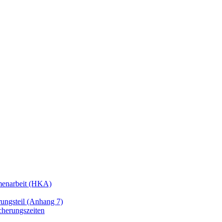
enarbeit (HKA)
ngsteil (Anhang 7)
cherungszeiten