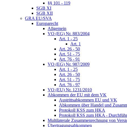
§§ 101 - 119
SGB XI
SGB XII
GRA EU/SVA
Europarecht
Allgemein
VO (EG) Nr. 883/2004
Art. 1 - 25
Art. 1
Art. 26 - 50
Art. 51 - 75
Art. 76 - 91
VO (EG) Nr. 987/2009
Art. 1 - 25
Art. 26 - 50
Art. 51 - 75
Art. 76 - 97
VO (EU) Nr. 1231/2010
Abkommen der EU mit dem VK
Austrittsabkommen EU und VK
Abkommen über Handel und Zusamm
Protokoll KSS zum HKA
Protokoll KSS zum HKA - Durchführu
Multilaterale Zusammenrechnung von Versi
Übertragungsabkommen