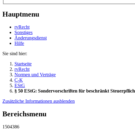
Hauptmenu
rvRecht
Sonstiges
Änderungsdienst
Hil­fe
Sie sind hier:
Startseite
rvRecht
Normen und Verträge
C-K
EStG
§ 50 EStG: Sondervorschriften für beschränkt Steuerpflich
Zusätzliche Informationen ausblenden
Bereichsmenu
1504386