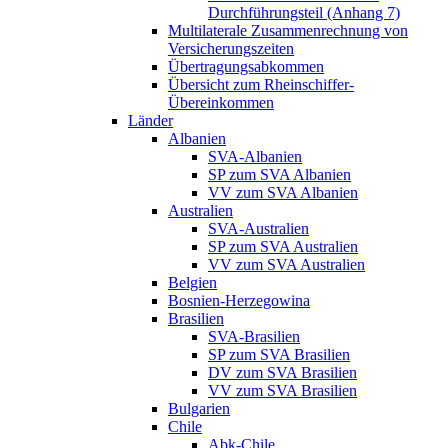
Durchführungsteil (Anhang 7)
Multilaterale Zusammenrechnung von
Versicherungszeiten
Übertragungsabkommen
Übersicht zum Rheinschiffer-
Übereinkommen
Länder
Albanien
SVA-Albanien
SP zum SVA Albanien
VV zum SVA Albanien
Australien
SVA-Australien
SP zum SVA Australien
VV zum SVA Australien
Belgien
Bosnien-Herzegowina
Brasilien
SVA-Brasilien
SP zum SVA Brasilien
DV zum SVA Brasilien
VV zum SVA Brasilien
Bulgarien
Chile
Abk-Chile