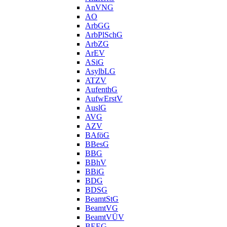
AnVNG
AO
ArbGG
ArbPlSchG
ArbZG
ArEV
ASiG
AsylbLG
ATZV
AufenthG
AufwErstV
AuslG
AVG
AZV
BAföG
BBesG
BBG
BBhV
BBiG
BDG
BDSG
BeamtStG
BeamtVG
BeamtVÜV
BEEG