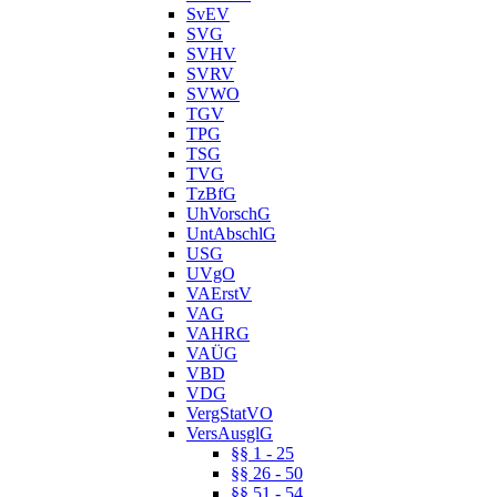
SvEV
SVG
SVHV
SVRV
SVWO
TGV
TPG
TSG
TVG
TzBfG
UhVorschG
UntAbschlG
USG
UVgO
VAErstV
VAG
VAHRG
VAÜG
VBD
VDG
VergStatVO
VersAusglG
§§ 1 - 25
§§ 26 - 50
§§ 51 - 54