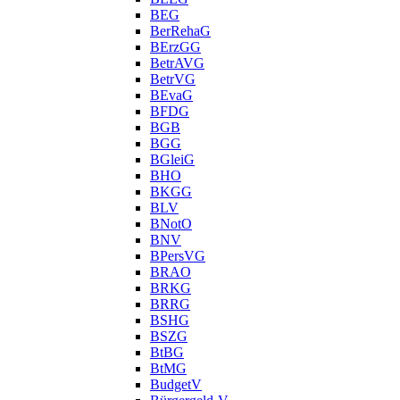
BEG
BerRehaG
BErzGG
BetrAVG
BetrVG
BEvaG
BFDG
BGB
BGG
BGleiG
BHO
BKGG
BLV
BNotO
BNV
BPersVG
BRAO
BRKG
BRRG
BSHG
BSZG
BtBG
BtMG
BudgetV