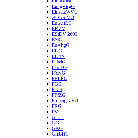
EinigVtrg
EinigVtrgG
EinsatzWVG
elDAS-VO
EntschRG
ERVV
EStDV 2000
EStG
EuAbgG
EÜG
EUrlV
FahrlG
FamFG
FANG
FELEG
FGG
FGO
FPfZG
FreizügG/EU
FRG
FVG
G 131
GG
GKG
GmbHG