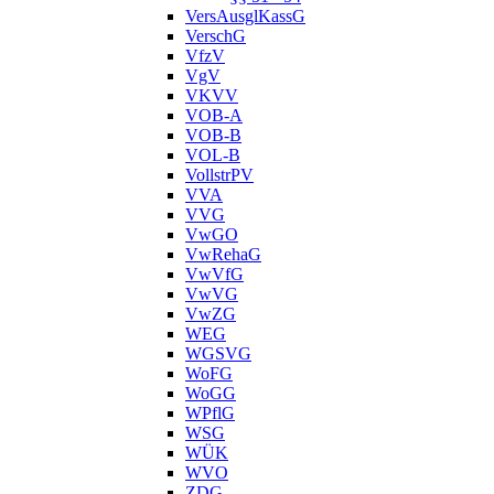
VersAusglKassG
VerschG
VfzV
VgV
VKVV
VOB-A
VOB-B
VOL-B
VollstrPV
VVA
VVG
VwGO
VwRehaG
VwVfG
VwVG
VwZG
WEG
WGSVG
WoFG
WoGG
WPflG
WSG
WÜK
WVO
ZDG