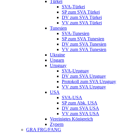
Türkei
SVA-Türkei
SP zum SVA Türkei
DV zum SVA Türkei
VV zum SVA Türkei
Tunesien
SVA-Tunesien
SP zum SVA Tunesien
DV zum SVA Tunesien
VV zum SVA Tunesien
Ukraine
Ungarn
Uruguay
SVA-Uruguay
DV zum SVA Uruguay
Protokoll zum SVA Uruguay
VV zum SVA Uruguay
USA
SVA-USA
SP zum Abk. USA
DV zum SVA USA
VV zum SVA USA
Vereinigtes Königreich
Zypern
GRA FRG/FANG