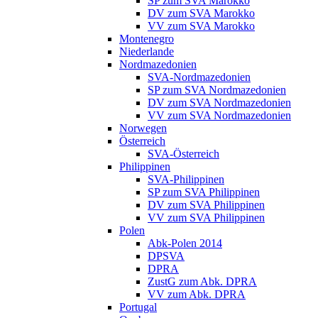
SP zum SVA Marokko
DV zum SVA Marokko
VV zum SVA Marokko
Montenegro
Niederlande
Nordmazedonien
SVA-Nordmazedonien
SP zum SVA Nordmazedonien
DV zum SVA Nordmazedonien
VV zum SVA Nordmazedonien
Norwegen
Österreich
SVA-Österreich
Philippinen
SVA-Philippinen
SP zum SVA Philippinen
DV zum SVA Philippinen
VV zum SVA Philippinen
Polen
Abk-Polen 2014
DPSVA
DPRA
ZustG zum Abk. DPRA
VV zum Abk. DPRA
Portugal