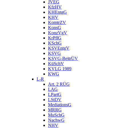
JVEG
KfzHV
KHEntgG
KHV
KomtrZV
KonsG
KonzVgV
KrPflG
KSchG
KSVEntgV
KSVG
KSVG-BeitrÜV
KüSchV
KVLG 1989
KWG
L-R
Art. 2 RÜG
LAG
LPartG
LStDV
MediationsG
MRRG
MuSchG
NachwG
NHV