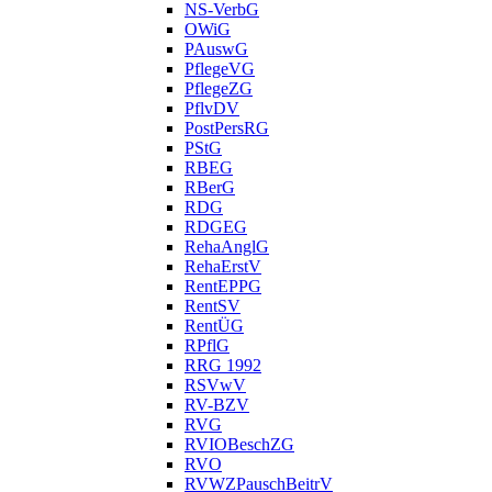
NS-VerbG
OWiG
PAuswG
PflegeVG
PflegeZG
PflvDV
PostPersRG
PStG
RBEG
RBerG
RDG
RDGEG
RehaAnglG
RehaErstV
RentEPPG
RentSV
RentÜG
RPflG
RRG 1992
RSVwV
RV-BZV
RVG
RVIOBeschZG
RVO
RVWZPauschBeitrV