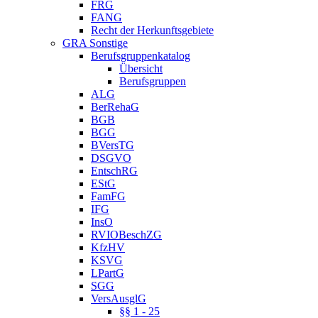
FRG
FANG
Recht der Herkunftsgebiete
GRA Sonstige
Berufsgruppenkatalog
Übersicht
Berufsgruppen
ALG
BerRehaG
BGB
BGG
BVersTG
DSGVO
EntschRG
EStG
FamFG
IFG
InsO
RVIOBeschZG
KfzHV
KSVG
LPartG
SGG
VersAusglG
§§ 1 - 25