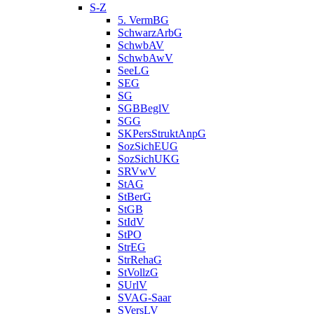
S-Z
5. VermBG
SchwarzArbG
SchwbAV
SchwbAwV
SeeLG
SEG
SG
SGBBeglV
SGG
SKPersStruktAnpG
SozSichEUG
SozSichUKG
SRVwV
StAG
StBerG
StGB
StIdV
StPO
StrEG
StrRehaG
StVollzG
SUrlV
SVAG-Saar
SVersLV