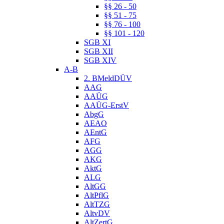
§§ 26 - 50
§§ 51 - 75
§§ 76 - 100
§§ 101 - 120
SGB XI
SGB XII
SGB XIV
A-B
2. BMeldDÜV
AAG
AAÜG
AAÜG-ErstV
AbgG
AEAO
AEntG
AFG
AGG
AKG
AktG
ALG
AltGG
AltPflG
AltTZG
AltvDV
AltZertG