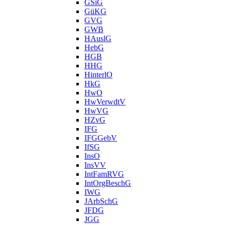
GSiG
GüKG
GVG
GWB
HAuslG
HebG
HGB
HHG
HinterlO
HkG
HwO
HwVerwdtV
HwVG
HZvG
IFG
IFGGebV
IfSG
InsO
InsVV
IntFamRVG
IntOrgBeschG
IWG
JArbSchG
JFDG
JGG