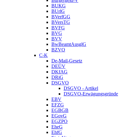
Bürgergeld-V
BUKG
BUrlG
BVerfGG
BVersTG
BVFG
BVG
BVV
BwBeamtAusglG
BZVO
C-K
De-Mail-Gesetz
DEÜV
DKfAG
DRiG
DSGVO
DSGVO - Artikel
DSGVO-Erwägungsgründe
EBV
EFZG
EGBGB
EGovG
EGZPO
EheG
EhfG