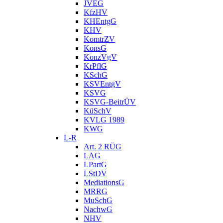
JVEG
KfzHV
KHEntgG
KHV
KomtrZV
KonsG
KonzVgV
KrPflG
KSchG
KSVEntgV
KSVG
KSVG-BeitrÜV
KüSchV
KVLG 1989
KWG
L-R
Art. 2 RÜG
LAG
LPartG
LStDV
MediationsG
MRRG
MuSchG
NachwG
NHV