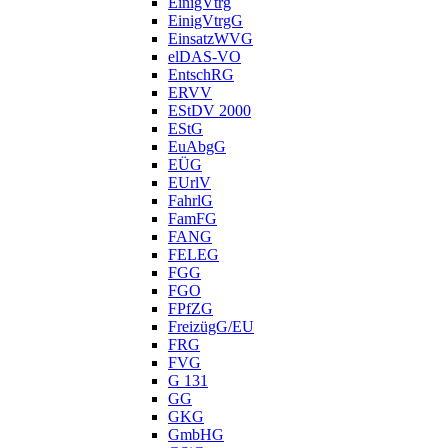
EinigVtrg
EinigVtrgG
EinsatzWVG
elDAS-VO
EntschRG
ERVV
EStDV 2000
EStG
EuAbgG
EÜG
EUrlV
FahrlG
FamFG
FANG
FELEG
FGG
FGO
FPfZG
FreizügG/EU
FRG
FVG
G 131
GG
GKG
GmbHG