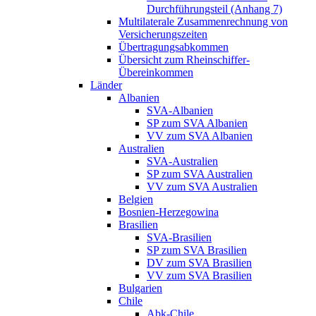
Durchführungsteil (Anhang 7)
Multilaterale Zusammenrechnung von
Versicherungszeiten
Übertragungsabkommen
Übersicht zum Rheinschiffer-
Übereinkommen
Länder
Albanien
SVA-Albanien
SP zum SVA Albanien
VV zum SVA Albanien
Australien
SVA-Australien
SP zum SVA Australien
VV zum SVA Australien
Belgien
Bosnien-Herzegowina
Brasilien
SVA-Brasilien
SP zum SVA Brasilien
DV zum SVA Brasilien
VV zum SVA Brasilien
Bulgarien
Chile
Abk-Chile