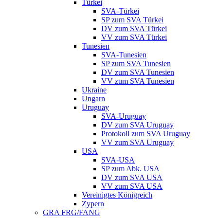
Türkei
SVA-Türkei
SP zum SVA Türkei
DV zum SVA Türkei
VV zum SVA Türkei
Tunesien
SVA-Tunesien
SP zum SVA Tunesien
DV zum SVA Tunesien
VV zum SVA Tunesien
Ukraine
Ungarn
Uruguay
SVA-Uruguay
DV zum SVA Uruguay
Protokoll zum SVA Uruguay
VV zum SVA Uruguay
USA
SVA-USA
SP zum Abk. USA
DV zum SVA USA
VV zum SVA USA
Vereinigtes Königreich
Zypern
GRA FRG/FANG