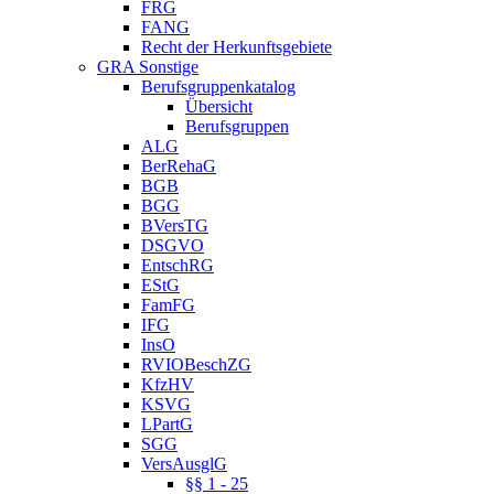
FRG
FANG
Recht der Herkunftsgebiete
GRA Sonstige
Berufsgruppenkatalog
Übersicht
Berufsgruppen
ALG
BerRehaG
BGB
BGG
BVersTG
DSGVO
EntschRG
EStG
FamFG
IFG
InsO
RVIOBeschZG
KfzHV
KSVG
LPartG
SGG
VersAusglG
§§ 1 - 25