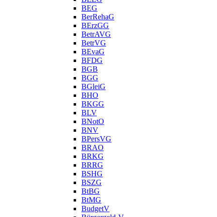
BEG
BerRehaG
BErzGG
BetrAVG
BetrVG
BEvaG
BFDG
BGB
BGG
BGleiG
BHO
BKGG
BLV
BNotO
BNV
BPersVG
BRAO
BRKG
BRRG
BSHG
BSZG
BtBG
BtMG
BudgetV