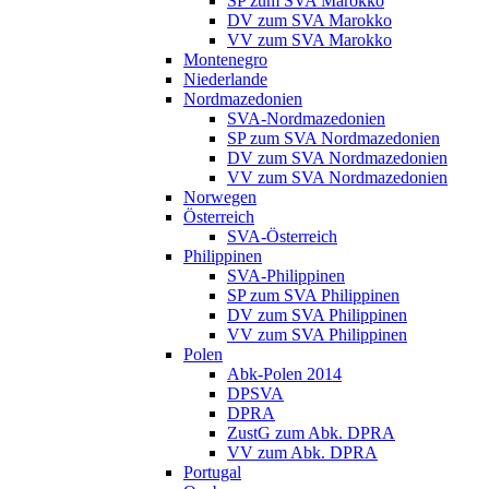
SP zum SVA Marokko
DV zum SVA Marokko
VV zum SVA Marokko
Montenegro
Niederlande
Nordmazedonien
SVA-Nordmazedonien
SP zum SVA Nordmazedonien
DV zum SVA Nordmazedonien
VV zum SVA Nordmazedonien
Norwegen
Österreich
SVA-Österreich
Philippinen
SVA-Philippinen
SP zum SVA Philippinen
DV zum SVA Philippinen
VV zum SVA Philippinen
Polen
Abk-Polen 2014
DPSVA
DPRA
ZustG zum Abk. DPRA
VV zum Abk. DPRA
Portugal