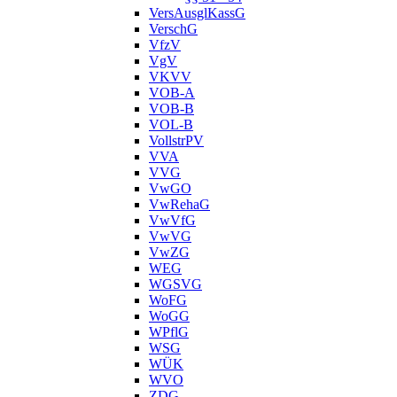
VersAusglKassG
VerschG
VfzV
VgV
VKVV
VOB-A
VOB-B
VOL-B
VollstrPV
VVA
VVG
VwGO
VwRehaG
VwVfG
VwVG
VwZG
WEG
WGSVG
WoFG
WoGG
WPflG
WSG
WÜK
WVO
ZDG