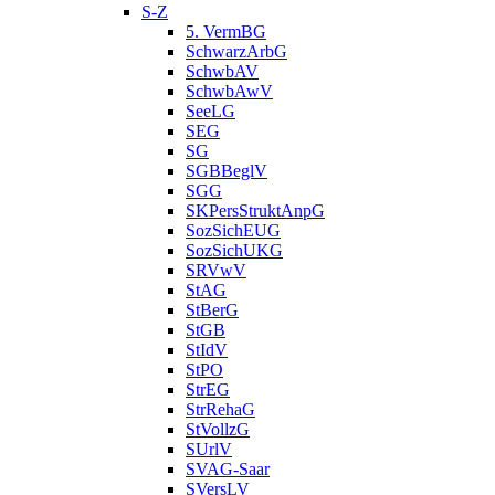
S-Z
5. VermBG
SchwarzArbG
SchwbAV
SchwbAwV
SeeLG
SEG
SG
SGBBeglV
SGG
SKPersStruktAnpG
SozSichEUG
SozSichUKG
SRVwV
StAG
StBerG
StGB
StIdV
StPO
StrEG
StrRehaG
StVollzG
SUrlV
SVAG-Saar
SVersLV