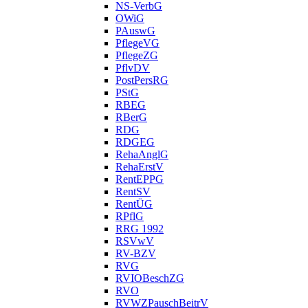
NS-VerbG
OWiG
PAuswG
PflegeVG
PflegeZG
PflvDV
PostPersRG
PStG
RBEG
RBerG
RDG
RDGEG
RehaAnglG
RehaErstV
RentEPPG
RentSV
RentÜG
RPflG
RRG 1992
RSVwV
RV-BZV
RVG
RVIOBeschZG
RVO
RVWZPauschBeitrV