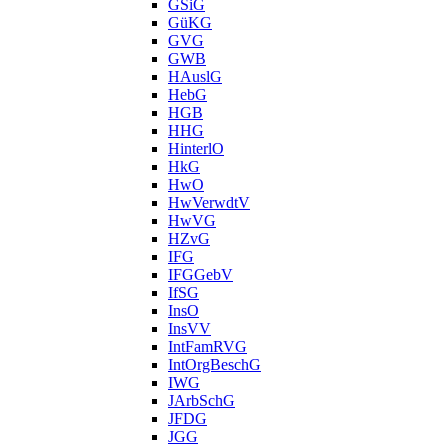
GSiG
GüKG
GVG
GWB
HAuslG
HebG
HGB
HHG
HinterlO
HkG
HwO
HwVerwdtV
HwVG
HZvG
IFG
IFGGebV
IfSG
InsO
InsVV
IntFamRVG
IntOrgBeschG
IWG
JArbSchG
JFDG
JGG