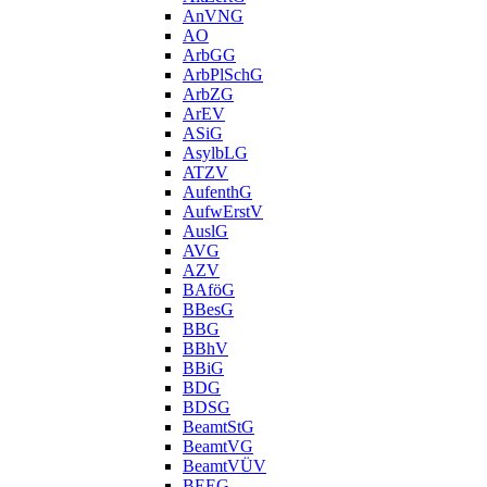
AnVNG
AO
ArbGG
ArbPlSchG
ArbZG
ArEV
ASiG
AsylbLG
ATZV
AufenthG
AufwErstV
AuslG
AVG
AZV
BAföG
BBesG
BBG
BBhV
BBiG
BDG
BDSG
BeamtStG
BeamtVG
BeamtVÜV
BEEG