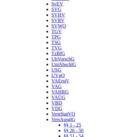
SvEV
SVG
SVHV
SVRV
SVWO
TGV
TPG
TSG
TVG
TzBfG
UhVorschG
UntAbschlG
USG
UVgO
VAErstV
VAG
VAHRG
VAÜG
VBD
VDG
VergStatVO
VersAusglG
§§ 1 - 25
§§ 26 - 50
§§ 51 - 54