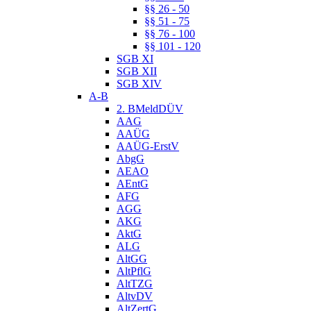
§§ 26 - 50
§§ 51 - 75
§§ 76 - 100
§§ 101 - 120
SGB XI
SGB XII
SGB XIV
A-B
2. BMeldDÜV
AAG
AAÜG
AAÜG-ErstV
AbgG
AEAO
AEntG
AFG
AGG
AKG
AktG
ALG
AltGG
AltPflG
AltTZG
AltvDV
AltZertG