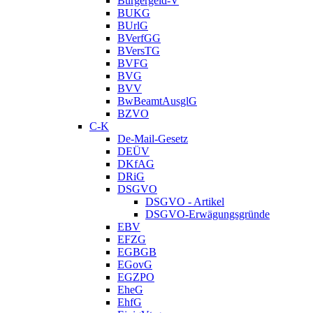
Bürgergeld-V
BUKG
BUrlG
BVerfGG
BVersTG
BVFG
BVG
BVV
BwBeamtAusglG
BZVO
C-K
De-Mail-Gesetz
DEÜV
DKfAG
DRiG
DSGVO
DSGVO - Artikel
DSGVO-Erwägungsgründe
EBV
EFZG
EGBGB
EGovG
EGZPO
EheG
EhfG