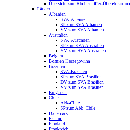
Übersicht zum Rheinschiffer-Übereinkomm
Länder
Albanien
SVA-Albanien
SP zum SVA Albanien
VV zum SVA Albanien
Australien
SVA-Australien
SP zum SVA Australien
VV zum SVA Australien
Belgien
Bosnien-Herzegowina
Brasilien
SVA-Brasilien
SP zum SVA Brasilien
DV zum SVA Brasilien
VV zum SVA Brasilien
Bulgarien
Chile
Abk-Chile
SP zum Abk. Chile
Dänemark
Estland
Finnland
Frankreich