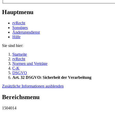
Hauptmenu
rvRecht
Sonstiges
Änderungsdienst
Hil­fe
Sie sind hier:
Startseite
rvRecht
Normen und Verträge
C-K
DSGVO
Art. 32 DSGVO: Sicherheit der Verarbeitung
Zusätzliche Informationen ausblenden
Bereichsmenu
1504014