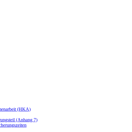
enarbeit (HKA)
ngsteil (Anhang 7)
cherungszeiten