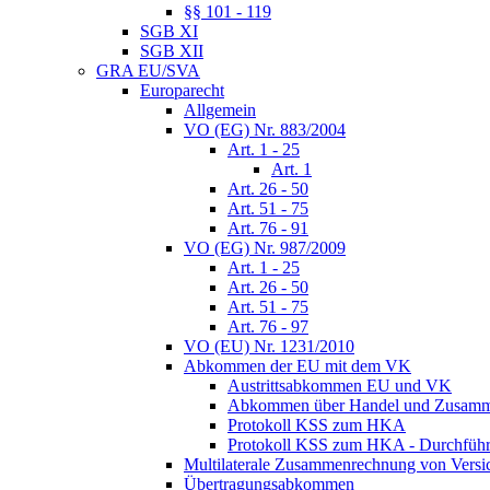
§§ 101 - 119
SGB XI
SGB XII
GRA EU/SVA
Europarecht
Allgemein
VO (EG) Nr. 883/2004
Art. 1 - 25
Art. 1
Art. 26 - 50
Art. 51 - 75
Art. 76 - 91
VO (EG) Nr. 987/2009
Art. 1 - 25
Art. 26 - 50
Art. 51 - 75
Art. 76 - 97
VO (EU) Nr. 1231/2010
Abkommen der EU mit dem VK
Austrittsabkommen EU und VK
Abkommen über Handel und Zusamm
Protokoll KSS zum HKA
Protokoll KSS zum HKA - Durchführu
Multilaterale Zusammenrechnung von Versi
Übertragungsabkommen