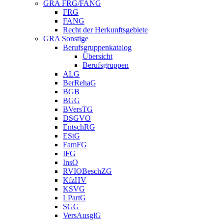
GRA FRG/FANG
FRG
FANG
Recht der Herkunftsgebiete
GRA Sonstige
Berufsgruppenkatalog
Übersicht
Berufsgruppen
ALG
BerRehaG
BGB
BGG
BVersTG
DSGVO
EntschRG
EStG
FamFG
IFG
InsO
RVIOBeschZG
KfzHV
KSVG
LPartG
SGG
VersAusglG