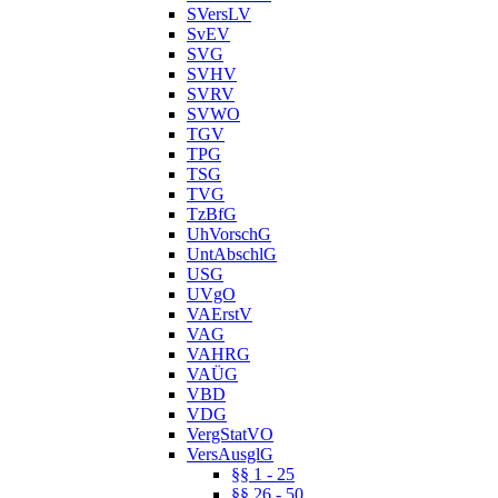
SVersLV
SvEV
SVG
SVHV
SVRV
SVWO
TGV
TPG
TSG
TVG
TzBfG
UhVorschG
UntAbschlG
USG
UVgO
VAErstV
VAG
VAHRG
VAÜG
VBD
VDG
VergStatVO
VersAusglG
§§ 1 - 25
§§ 26 - 50