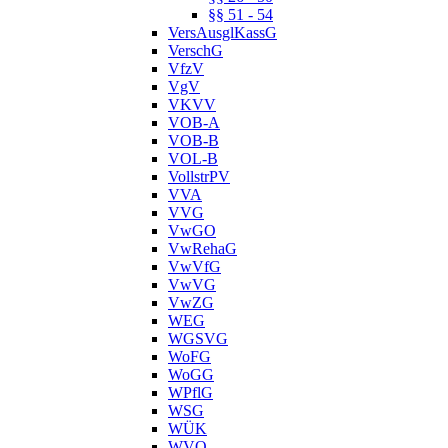
§§ 51 - 54
VersAusglKassG
VerschG
VfzV
VgV
VKVV
VOB-A
VOB-B
VOL-B
VollstrPV
VVA
VVG
VwGO
VwRehaG
VwVfG
VwVG
VwZG
WEG
WGSVG
WoFG
WoGG
WPflG
WSG
WÜK
WVO