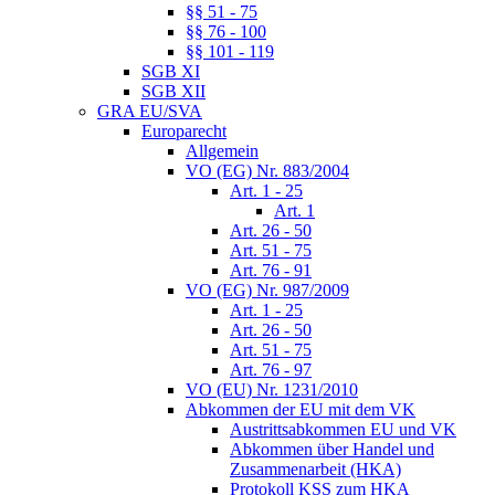
§§ 51 - 75
§§ 76 - 100
§§ 101 - 119
SGB XI
SGB XII
GRA EU/SVA
Europarecht
Allgemein
VO (EG) Nr. 883/2004
Art. 1 - 25
Art. 1
Art. 26 - 50
Art. 51 - 75
Art. 76 - 91
VO (EG) Nr. 987/2009
Art. 1 - 25
Art. 26 - 50
Art. 51 - 75
Art. 76 - 97
VO (EU) Nr. 1231/2010
Abkommen der EU mit dem VK
Austrittsabkommen EU und VK
Abkommen über Handel und
Zusammenarbeit (HKA)
Protokoll KSS zum HKA