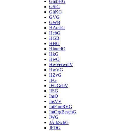
GmbHG
GSiG
GüKG
GVG
GWB
HAuslG
HebG
HGB
HHG
HinterlO
HkG
HwO
HwVerwdtV
HwVG
HZvG
IFG
IFGGebV
IfSG
InsO
InsVV
IntFamRVG
IntOrgBeschG
IWG
JArbSchG
JFDG