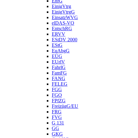
EhfG
EinigVtrg
EinigVtrgG
EinsatzWVG
elDAS-VO
EntschRG
ERVV
EStDV 2000
EStG
EuAbgG
EÜG
EUrlV
FahrlG
FamFG
FANG
FELEG
FGG
FGO
FPfZG
FreizügG/EU
FRG
FVG
G 131
GG
GKG