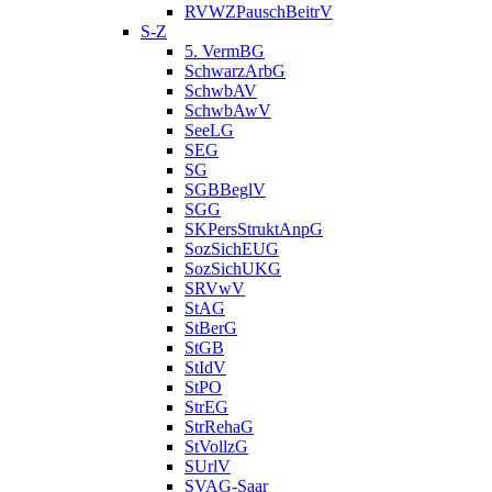
RVWZPauschBeitrV
S-Z
5. VermBG
SchwarzArbG
SchwbAV
SchwbAwV
SeeLG
SEG
SG
SGBBeglV
SGG
SKPersStruktAnpG
SozSichEUG
SozSichUKG
SRVwV
StAG
StBerG
StGB
StIdV
StPO
StrEG
StrRehaG
StVollzG
SUrlV
SVAG-Saar