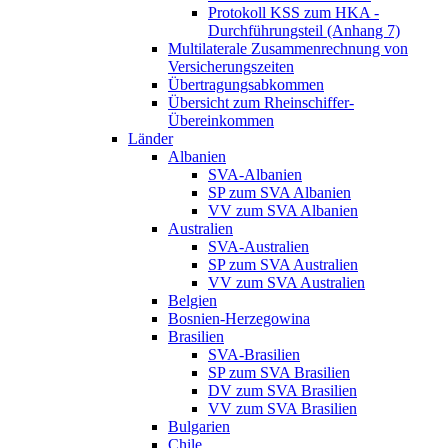
Protokoll KSS zum HKA -
Durchführungsteil (Anhang 7)
Multilaterale Zusammenrechnung von
Versicherungszeiten
Übertragungsabkommen
Übersicht zum Rheinschiffer-
Übereinkommen
Länder
Albanien
SVA-Albanien
SP zum SVA Albanien
VV zum SVA Albanien
Australien
SVA-Australien
SP zum SVA Australien
VV zum SVA Australien
Belgien
Bosnien-Herzegowina
Brasilien
SVA-Brasilien
SP zum SVA Brasilien
DV zum SVA Brasilien
VV zum SVA Brasilien
Bulgarien
Chile