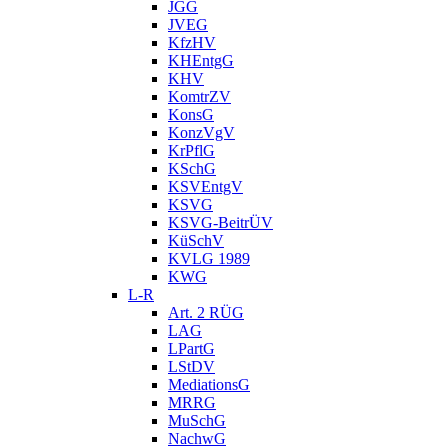
JGG
JVEG
KfzHV
KHEntgG
KHV
KomtrZV
KonsG
KonzVgV
KrPflG
KSchG
KSVEntgV
KSVG
KSVG-BeitrÜV
KüSchV
KVLG 1989
KWG
L-R
Art. 2 RÜG
LAG
LPartG
LStDV
MediationsG
MRRG
MuSchG
NachwG