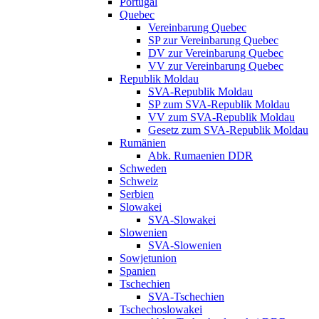
Portugal
Quebec
Vereinbarung Quebec
SP zur Vereinbarung Quebec
DV zur Vereinbarung Quebec
VV zur Vereinbarung Quebec
Republik Moldau
SVA-Republik Moldau
SP zum SVA-Republik Moldau
VV zum SVA-Republik Moldau
Gesetz zum SVA-Republik Moldau
Rumänien
Abk. Rumaenien DDR
Schweden
Schweiz
Serbien
Slowakei
SVA-Slowakei
Slowenien
SVA-Slowenien
Sowjetunion
Spanien
Tschechien
SVA-Tschechien
Tschechoslowakei