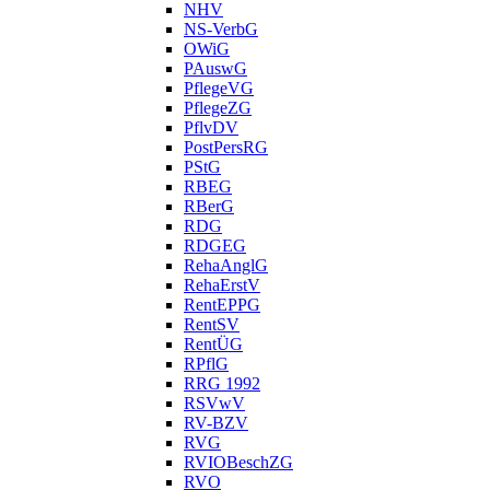
NHV
NS-VerbG
OWiG
PAuswG
PflegeVG
PflegeZG
PflvDV
PostPersRG
PStG
RBEG
RBerG
RDG
RDGEG
RehaAnglG
RehaErstV
RentEPPG
RentSV
RentÜG
RPflG
RRG 1992
RSVwV
RV-BZV
RVG
RVIOBeschZG
RVO