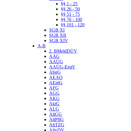
§§ 1 - 25
§§ 26 - 50
§§ 51 - 75
§§ 76 - 100
§§ 101 - 120
SGB XI
SGB XII
SGB XIV
A-B
2. BMeldDÜV
AAG
AAÜG
AAÜG-ErstV
AbgG
AEAO
AEntG
AFG
AGG
AKG
AktG
ALG
AltGG
AltPflG
AltTZG
AltvDV