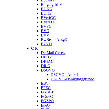
BudgetV
Bürgergeld-V
BUKG
BUrlG
BVerfGG
BVersTG
BVFG
BVG
BVV
BwBeamtAusglG
BZVO
C-K
De-Mail-Gesetz
DEÜV
DKfAG
DRiG
DSGVO
DSGVO - Artikel
DSGVO-Erwägungsgründe
EBV
EFZG
EGBGB
EGovG
EGZPO
EheG