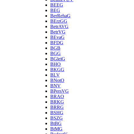
BEEG
BEG
BerRehaG
BErzGG
BetrAVG
BetrVG
BEvaG
BFDG
BGB
BGG
BGleiG
BHO
BKGG
BLV
BNotO
BNV
BPersVG
BRAO
BRKG
BRRG
BSHG
BSZG
BtBG
BtMG