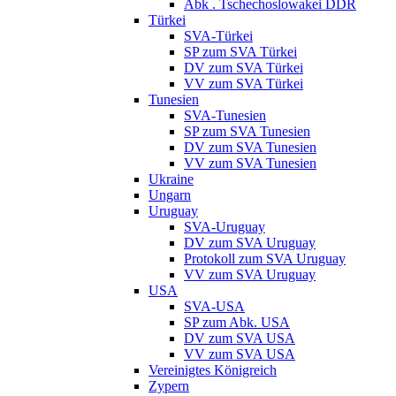
Abk . Tschechoslowakei DDR
Türkei
SVA-Türkei
SP zum SVA Türkei
DV zum SVA Türkei
VV zum SVA Türkei
Tunesien
SVA-Tunesien
SP zum SVA Tunesien
DV zum SVA Tunesien
VV zum SVA Tunesien
Ukraine
Ungarn
Uruguay
SVA-Uruguay
DV zum SVA Uruguay
Protokoll zum SVA Uruguay
VV zum SVA Uruguay
USA
SVA-USA
SP zum Abk. USA
DV zum SVA USA
VV zum SVA USA
Vereinigtes Königreich
Zypern