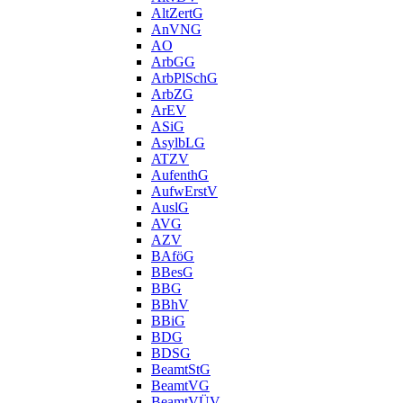
AltZertG
AnVNG
AO
ArbGG
ArbPlSchG
ArbZG
ArEV
ASiG
AsylbLG
ATZV
AufenthG
AufwErstV
AuslG
AVG
AZV
BAföG
BBesG
BBG
BBhV
BBiG
BDG
BDSG
BeamtStG
BeamtVG
BeamtVÜV