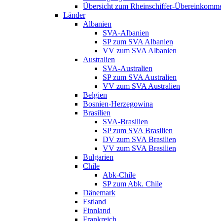
Übersicht zum Rheinschiffer-Übereinkomm
Länder
Albanien
SVA-Albanien
SP zum SVA Albanien
VV zum SVA Albanien
Australien
SVA-Australien
SP zum SVA Australien
VV zum SVA Australien
Belgien
Bosnien-Herzegowina
Brasilien
SVA-Brasilien
SP zum SVA Brasilien
DV zum SVA Brasilien
VV zum SVA Brasilien
Bulgarien
Chile
Abk-Chile
SP zum Abk. Chile
Dänemark
Estland
Finnland
Frankreich