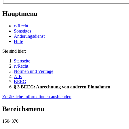
Hauptmenu
rvRecht
Sonstiges
Änderungsdienst
Hil­fe
Sie sind hier:
Startseite
rvRecht
Normen und Verträge
A-B
BEEG
§ 3 BEEG: Anrechnung von anderen Einnahmen
Zusätzliche Informationen ausblenden
Bereichsmenu
1504370