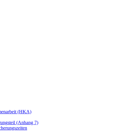
enarbeit (HKA)
ngsteil (Anhang 7)
cherungszeiten