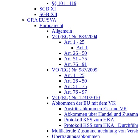
§§ 101 - 119
SGB XI
SGB XII
GRA EU/SVA
Europarecht
Allgemein
VO (EG) Nr. 883/2004
Art. 1 - 25
Art. 1
Art. 26 - 50
Art. 51 - 75
Art. 76 - 91
VO (EG) Nr. 987/2009
Art. 1 - 25
Art. 26 - 50
Art. 51 - 75
Art. 76 - 97
VO (EU) Nr. 1231/2010
Abkommen der EU mit dem VK
Austrittsabkommen EU und VK
Abkommen über Handel und Zusamm
Protokoll KSS zum HKA
Protokoll KSS zum HKA - Durchführu
Multilaterale Zusammenrechnung von Versi
Übertragungsabkommen