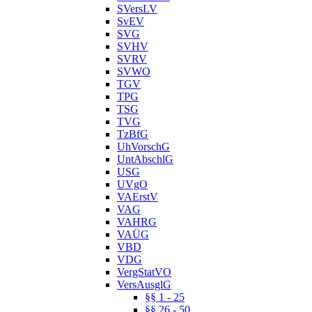
SVersLV
SvEV
SVG
SVHV
SVRV
SVWO
TGV
TPG
TSG
TVG
TzBfG
UhVorschG
UntAbschlG
USG
UVgO
VAErstV
VAG
VAHRG
VAÜG
VBD
VDG
VergStatVO
VersAusglG
§§ 1 - 25
§§ 26 - 50