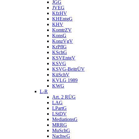
JGG
JVEG
KfzHV
KHEntgG
KHV
KomtrZV
KonsG
KonzVgV
KrPflG
KSchG
KSVEntgV
KSVG
KSVG-BeitrÜV
KüSchV
KVLG 1989
KWG
L-R
Art. 2 RÜG
LAG
LPartG
LStDV
MediationsG
MRRG
MuSchG
NachwG