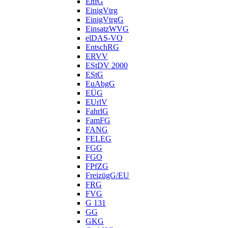
EhfG
EinigVtrg
EinigVtrgG
EinsatzWVG
elDAS-VO
EntschRG
ERVV
EStDV 2000
EStG
EuAbgG
EÜG
EUrlV
FahrlG
FamFG
FANG
FELEG
FGG
FGO
FPfZG
FreizügG/EU
FRG
FVG
G 131
GG
GKG