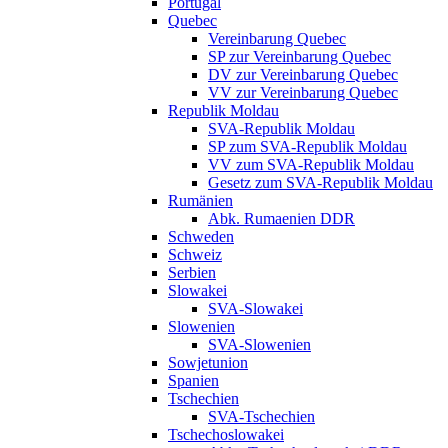
Portugal
Quebec
Vereinbarung Quebec
SP zur Vereinbarung Quebec
DV zur Vereinbarung Quebec
VV zur Vereinbarung Quebec
Republik Moldau
SVA-Republik Moldau
SP zum SVA-Republik Moldau
VV zum SVA-Republik Moldau
Gesetz zum SVA-Republik Moldau
Rumänien
Abk. Rumaenien DDR
Schweden
Schweiz
Serbien
Slowakei
SVA-Slowakei
Slowenien
SVA-Slowenien
Sowjetunion
Spanien
Tschechien
SVA-Tschechien
Tschechoslowakei