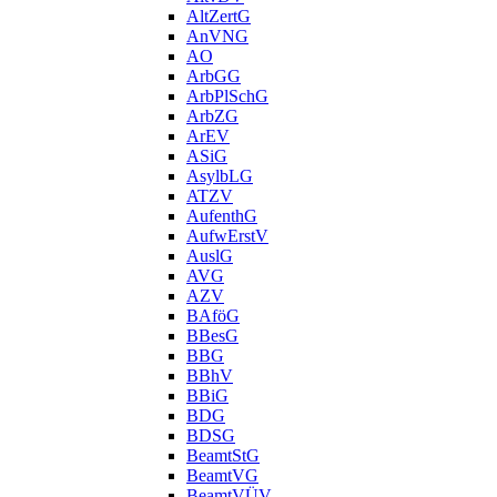
AltZertG
AnVNG
AO
ArbGG
ArbPlSchG
ArbZG
ArEV
ASiG
AsylbLG
ATZV
AufenthG
AufwErstV
AuslG
AVG
AZV
BAföG
BBesG
BBG
BBhV
BBiG
BDG
BDSG
BeamtStG
BeamtVG
BeamtVÜV