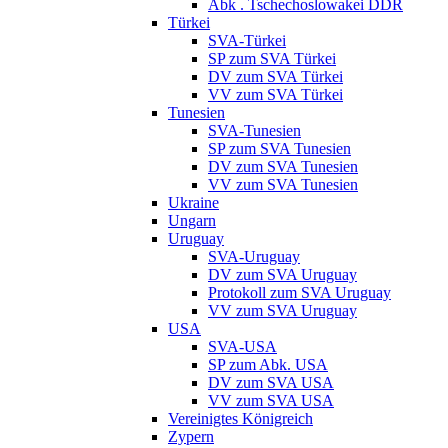
Abk . Tschechoslowakei DDR
Türkei
SVA-Türkei
SP zum SVA Türkei
DV zum SVA Türkei
VV zum SVA Türkei
Tunesien
SVA-Tunesien
SP zum SVA Tunesien
DV zum SVA Tunesien
VV zum SVA Tunesien
Ukraine
Ungarn
Uruguay
SVA-Uruguay
DV zum SVA Uruguay
Protokoll zum SVA Uruguay
VV zum SVA Uruguay
USA
SVA-USA
SP zum Abk. USA
DV zum SVA USA
VV zum SVA USA
Vereinigtes Königreich
Zypern