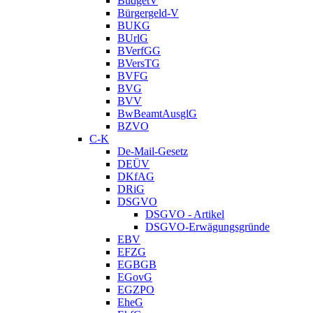
BudgetV
Bürgergeld-V
BUKG
BUrlG
BVerfGG
BVersTG
BVFG
BVG
BVV
BwBeamtAusglG
BZVO
C-K
De-Mail-Gesetz
DEÜV
DKfAG
DRiG
DSGVO
DSGVO - Artikel
DSGVO-Erwägungsgründe
EBV
EFZG
EGBGB
EGovG
EGZPO
EheG