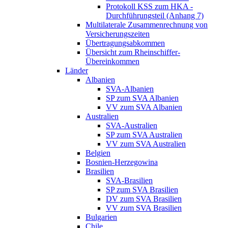
Protokoll KSS zum HKA -
Durchführungsteil (Anhang 7)
Multilaterale Zusammenrechnung von
Versicherungszeiten
Übertragungsabkommen
Übersicht zum Rheinschiffer-
Übereinkommen
Länder
Albanien
SVA-Albanien
SP zum SVA Albanien
VV zum SVA Albanien
Australien
SVA-Australien
SP zum SVA Australien
VV zum SVA Australien
Belgien
Bosnien-Herzegowina
Brasilien
SVA-Brasilien
SP zum SVA Brasilien
DV zum SVA Brasilien
VV zum SVA Brasilien
Bulgarien
Chile