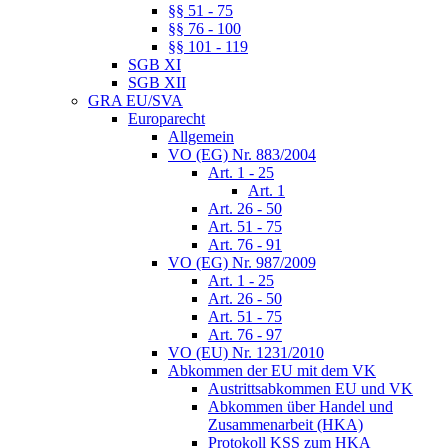
§§ 51 - 75
§§ 76 - 100
§§ 101 - 119
SGB XI
SGB XII
GRA EU/SVA
Europarecht
Allgemein
VO (EG) Nr. 883/2004
Art. 1 - 25
Art. 1
Art. 26 - 50
Art. 51 - 75
Art. 76 - 91
VO (EG) Nr. 987/2009
Art. 1 - 25
Art. 26 - 50
Art. 51 - 75
Art. 76 - 97
VO (EU) Nr. 1231/2010
Abkommen der EU mit dem VK
Austrittsabkommen EU und VK
Abkommen über Handel und
Zusammenarbeit (HKA)
Protokoll KSS zum HKA