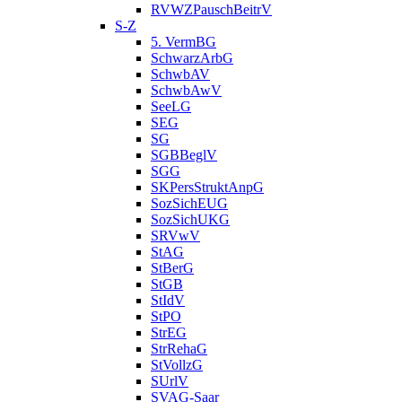
RVWZPauschBeitrV
S-Z
5. VermBG
SchwarzArbG
SchwbAV
SchwbAwV
SeeLG
SEG
SG
SGBBeglV
SGG
SKPersStruktAnpG
SozSichEUG
SozSichUKG
SRVwV
StAG
StBerG
StGB
StIdV
StPO
StrEG
StrRehaG
StVollzG
SUrlV
SVAG-Saar