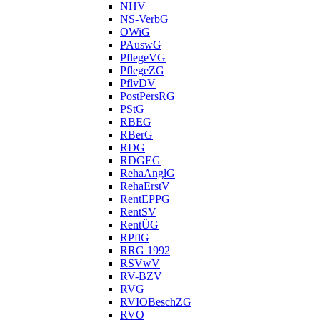
NHV
NS-VerbG
OWiG
PAuswG
PflegeVG
PflegeZG
PflvDV
PostPersRG
PStG
RBEG
RBerG
RDG
RDGEG
RehaAnglG
RehaErstV
RentEPPG
RentSV
RentÜG
RPflG
RRG 1992
RSVwV
RV-BZV
RVG
RVIOBeschZG
RVO