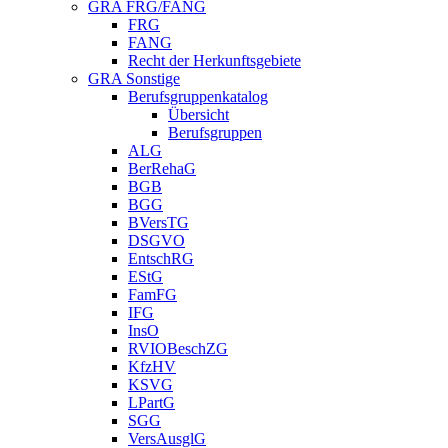
GRA FRG/FANG
FRG
FANG
Recht der Herkunftsgebiete
GRA Sonstige
Berufsgruppenkatalog
Übersicht
Berufsgruppen
ALG
BerRehaG
BGB
BGG
BVersTG
DSGVO
EntschRG
EStG
FamFG
IFG
InsO
RVIOBeschZG
KfzHV
KSVG
LPartG
SGG
VersAusglG