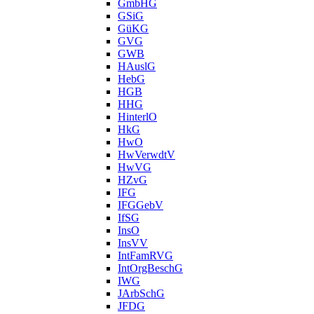
GmbHG
GSiG
GüKG
GVG
GWB
HAuslG
HebG
HGB
HHG
HinterlO
HkG
HwO
HwVerwdtV
HwVG
HZvG
IFG
IFGGebV
IfSG
InsO
InsVV
IntFamRVG
IntOrgBeschG
IWG
JArbSchG
JFDG