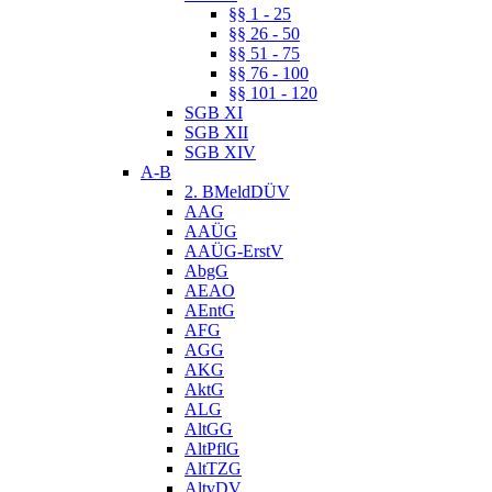
§§ 1 - 25
§§ 26 - 50
§§ 51 - 75
§§ 76 - 100
§§ 101 - 120
SGB XI
SGB XII
SGB XIV
A-B
2. BMeldDÜV
AAG
AAÜG
AAÜG-ErstV
AbgG
AEAO
AEntG
AFG
AGG
AKG
AktG
ALG
AltGG
AltPflG
AltTZG
AltvDV