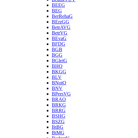
BEEG
BEG
BerRehaG
BErzGG
BetrAVG
BetrVG
BEvaG
BFDG
BGB
BGG
BGleiG
BHO
BKGG
BLV
BNotO
BNV
BPersVG
BRAO
BRKG
BRRG
BSHG
BSZG
BtBG
BtMG