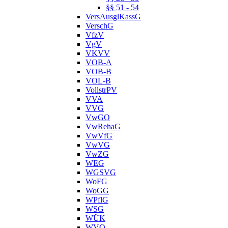
§§ 51 - 54
VersAusglKassG
VerschG
VfzV
VgV
VKVV
VOB-A
VOB-B
VOL-B
VollstrPV
VVA
VVG
VwGO
VwRehaG
VwVfG
VwVG
VwZG
WEG
WGSVG
WoFG
WoGG
WPflG
WSG
WÜK
WVO