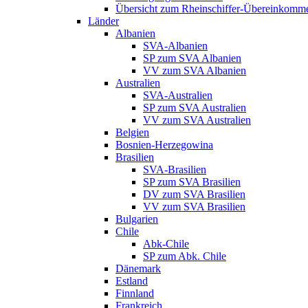
Übersicht zum Rheinschiffer-Übereinkomm
Länder
Albanien
SVA-Albanien
SP zum SVA Albanien
VV zum SVA Albanien
Australien
SVA-Australien
SP zum SVA Australien
VV zum SVA Australien
Belgien
Bosnien-Herzegowina
Brasilien
SVA-Brasilien
SP zum SVA Brasilien
DV zum SVA Brasilien
VV zum SVA Brasilien
Bulgarien
Chile
Abk-Chile
SP zum Abk. Chile
Dänemark
Estland
Finnland
Frankreich