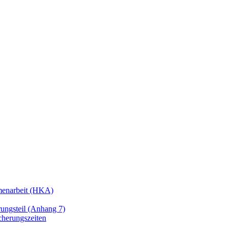
enarbeit (HKA)
ngsteil (Anhang 7)
cherungszeiten