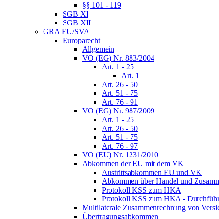
§§ 101 - 119
SGB XI
SGB XII
GRA EU/SVA
Europarecht
Allgemein
VO (EG) Nr. 883/2004
Art. 1 - 25
Art. 1
Art. 26 - 50
Art. 51 - 75
Art. 76 - 91
VO (EG) Nr. 987/2009
Art. 1 - 25
Art. 26 - 50
Art. 51 - 75
Art. 76 - 97
VO (EU) Nr. 1231/2010
Abkommen der EU mit dem VK
Austrittsabkommen EU und VK
Abkommen über Handel und Zusamm
Protokoll KSS zum HKA
Protokoll KSS zum HKA - Durchführu
Multilaterale Zusammenrechnung von Versi
Übertragungsabkommen