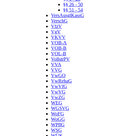
§§ 26 - 50
§§ 51 - 54
VersAusglKassG
VerschG
VfzV
VgV
VKVV
VOB-A
VOB-B
VOL-B
VollstrPV
VVA
VVG
VwGO
VwRehaG
VwVfG
VwVG
VwZG
WEG
WGSVG
WoFG
WoGG
WPflG
WSG
WÜK