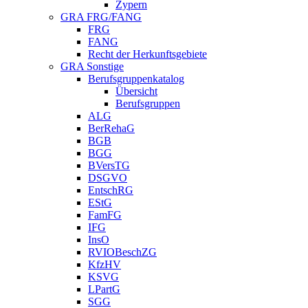
Zypern
GRA FRG/FANG
FRG
FANG
Recht der Herkunftsgebiete
GRA Sonstige
Berufsgruppenkatalog
Übersicht
Berufsgruppen
ALG
BerRehaG
BGB
BGG
BVersTG
DSGVO
EntschRG
EStG
FamFG
IFG
InsO
RVIOBeschZG
KfzHV
KSVG
LPartG
SGG