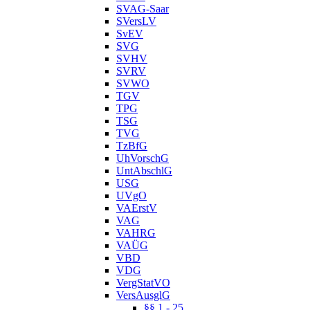
SVAG-Saar
SVersLV
SvEV
SVG
SVHV
SVRV
SVWO
TGV
TPG
TSG
TVG
TzBfG
UhVorschG
UntAbschlG
USG
UVgO
VAErstV
VAG
VAHRG
VAÜG
VBD
VDG
VergStatVO
VersAusglG
§§ 1 - 25