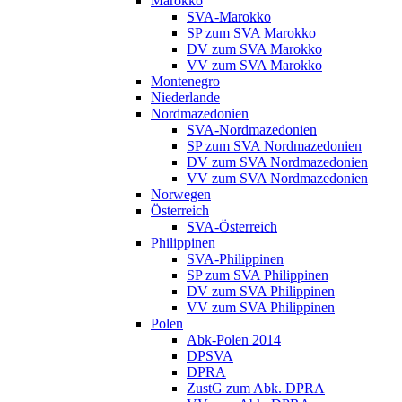
Marokko
SVA-Marokko
SP zum SVA Marokko
DV zum SVA Marokko
VV zum SVA Marokko
Montenegro
Niederlande
Nordmazedonien
SVA-Nordmazedonien
SP zum SVA Nordmazedonien
DV zum SVA Nordmazedonien
VV zum SVA Nordmazedonien
Norwegen
Österreich
SVA-Österreich
Philippinen
SVA-Philippinen
SP zum SVA Philippinen
DV zum SVA Philippinen
VV zum SVA Philippinen
Polen
Abk-Polen 2014
DPSVA
DPRA
ZustG zum Abk. DPRA