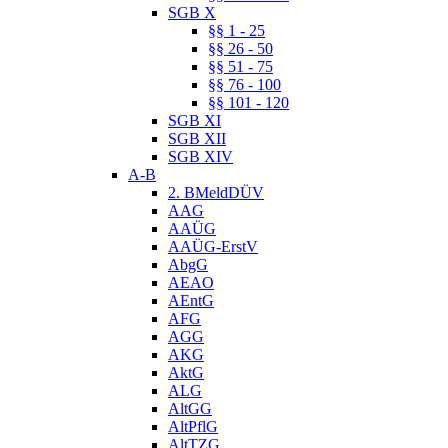
SGB X
§§ 1 - 25
§§ 26 - 50
§§ 51 - 75
§§ 76 - 100
§§ 101 - 120
SGB XI
SGB XII
SGB XIV
A-B
2. BMeldDÜV
AAG
AAÜG
AAÜG-ErstV
AbgG
AEAO
AEntG
AFG
AGG
AKG
AktG
ALG
AltGG
AltPflG
AltTZG