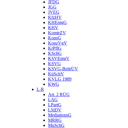
JFDG
JGG
JVEG
KfzHV
KHEntgG
KHV
KomtrZV
KonsG
KonzVgV
KrPflG
KSchG
KSVEntgV
KSVG
KSVG-BeitrÜV
KüSchV
KVLG 1989
KWG
L-R
Art. 2 RÜG
LAG
LPartG
LStDV
MediationsG
MRRG
MuSchG