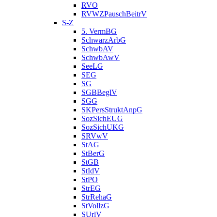
RVO
RVWZPauschBeitrV
S-Z
5. VermBG
SchwarzArbG
SchwbAV
SchwbAwV
SeeLG
SEG
SG
SGBBeglV
SGG
SKPersStruktAnpG
SozSichEUG
SozSichUKG
SRVwV
StAG
StBerG
StGB
StIdV
StPO
StrEG
StrRehaG
StVollzG
SUrlV