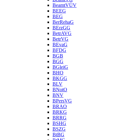
BeamtVÜV
BEEG
BEG
BerRehaG
BErzGG
BetrAVG
BetrVG
BEvaG
BFDG
BGB
BGG
BGleiG
BHO
BKGG
BLV
BNotO
BNV
BPersVG
BRAO
BRKG
BRRG
BSHG
BSZG
BtBG