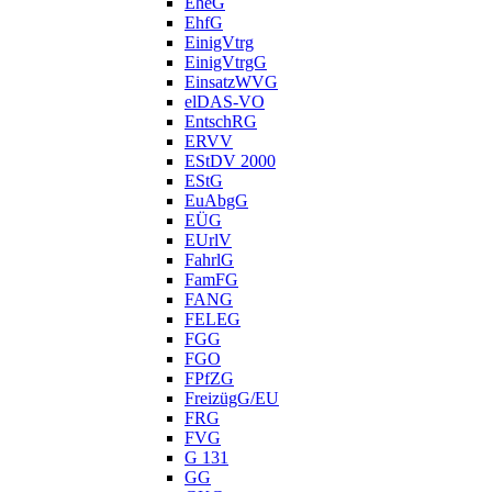
EheG
EhfG
EinigVtrg
EinigVtrgG
EinsatzWVG
elDAS-VO
EntschRG
ERVV
EStDV 2000
EStG
EuAbgG
EÜG
EUrlV
FahrlG
FamFG
FANG
FELEG
FGG
FGO
FPfZG
FreizügG/EU
FRG
FVG
G 131
GG