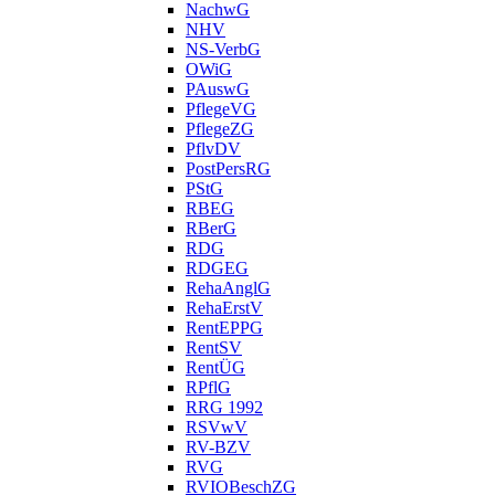
NachwG
NHV
NS-VerbG
OWiG
PAuswG
PflegeVG
PflegeZG
PflvDV
PostPersRG
PStG
RBEG
RBerG
RDG
RDGEG
RehaAnglG
RehaErstV
RentEPPG
RentSV
RentÜG
RPflG
RRG 1992
RSVwV
RV-BZV
RVG
RVIOBeschZG