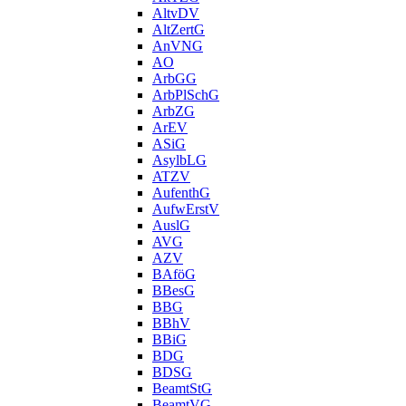
AltvDV
AltZertG
AnVNG
AO
ArbGG
ArbPlSchG
ArbZG
ArEV
ASiG
AsylbLG
ATZV
AufenthG
AufwErstV
AuslG
AVG
AZV
BAföG
BBesG
BBG
BBhV
BBiG
BDG
BDSG
BeamtStG
BeamtVG