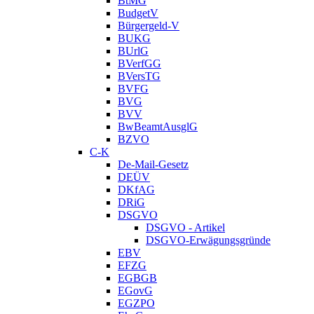
BtMG
BudgetV
Bürgergeld-V
BUKG
BUrlG
BVerfGG
BVersTG
BVFG
BVG
BVV
BwBeamtAusglG
BZVO
C-K
De-Mail-Gesetz
DEÜV
DKfAG
DRiG
DSGVO
DSGVO - Artikel
DSGVO-Erwägungsgründe
EBV
EFZG
EGBGB
EGovG
EGZPO