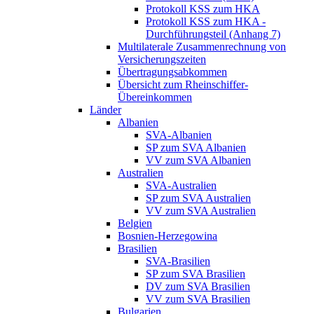
Protokoll KSS zum HKA
Protokoll KSS zum HKA -
Durchführungsteil (Anhang 7)
Multilaterale Zusammenrechnung von
Versicherungszeiten
Übertragungsabkommen
Übersicht zum Rheinschiffer-
Übereinkommen
Länder
Albanien
SVA-Albanien
SP zum SVA Albanien
VV zum SVA Albanien
Australien
SVA-Australien
SP zum SVA Australien
VV zum SVA Australien
Belgien
Bosnien-Herzegowina
Brasilien
SVA-Brasilien
SP zum SVA Brasilien
DV zum SVA Brasilien
VV zum SVA Brasilien
Bulgarien