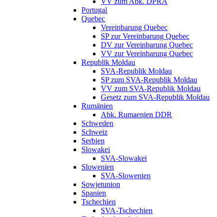
VV zum Abk. DPRA
Portugal
Quebec
Vereinbarung Quebec
SP zur Vereinbarung Quebec
DV zur Vereinbarung Quebec
VV zur Vereinbarung Quebec
Republik Moldau
SVA-Republik Moldau
SP zum SVA-Republik Moldau
VV zum SVA-Republik Moldau
Gesetz zum SVA-Republik Moldau
Rumänien
Abk. Rumaenien DDR
Schweden
Schweiz
Serbien
Slowakei
SVA-Slowakei
Slowenien
SVA-Slowenien
Sowjetunion
Spanien
Tschechien
SVA-Tschechien