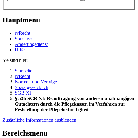
Hauptmenu
rvRecht
Sonstiges
Änderungsdienst
Hil­fe
Sie sind hier:
Startseite
rvRecht
Normen und Verträge
Sozialgesetzbuch
SGB XI
§ 53b SGB XI: Beauftragung von anderen unabhängigen
Gutachtern durch die Pflegekassen im Verfahren zur
Feststellung der Pflegebedürftigkeit
Zusätzliche Informationen ausblenden
Bereichsmenu