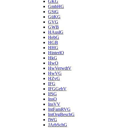
GKG
GmbHG
GSiG
GüKG
GVG
GWB
HAuslG
HebG
HGB
HHG
HinterlO
HkG
HwO
HwVerwdtV
HwVG
HZvG
IFG
IFGGebV
IfSG
InsO
InsVV
IntFamRVG
IntOrgBeschG
IWG
JArbSchG