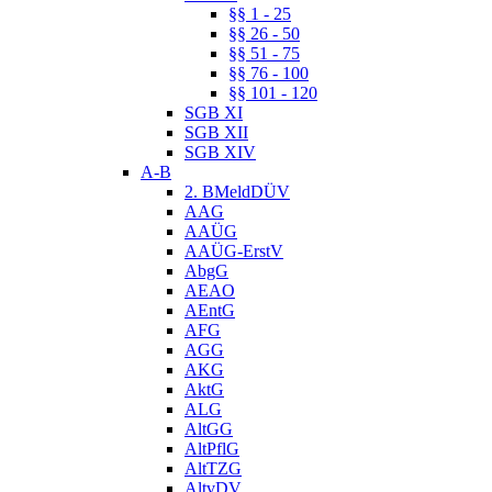
§§ 1 - 25
§§ 26 - 50
§§ 51 - 75
§§ 76 - 100
§§ 101 - 120
SGB XI
SGB XII
SGB XIV
A-B
2. BMeldDÜV
AAG
AAÜG
AAÜG-ErstV
AbgG
AEAO
AEntG
AFG
AGG
AKG
AktG
ALG
AltGG
AltPflG
AltTZG
AltvDV