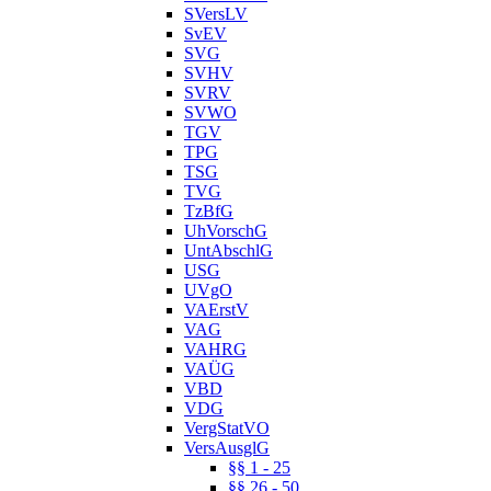
SVersLV
SvEV
SVG
SVHV
SVRV
SVWO
TGV
TPG
TSG
TVG
TzBfG
UhVorschG
UntAbschlG
USG
UVgO
VAErstV
VAG
VAHRG
VAÜG
VBD
VDG
VergStatVO
VersAusglG
§§ 1 - 25
§§ 26 - 50