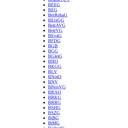
BEEG
BEG
BerRehaG
BErzGG
BetrAVG
BetrVG
BEvaG
BFDG
BGB
BGG
BGleiG
BHO
BKGG
BLV
BNotO
BNV
BPersVG
BRAO
BRKG
BRRG
BSHG
BSZG
BtBG
BtMG