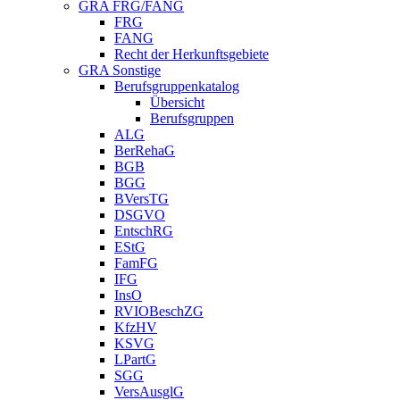
GRA FRG/FANG
FRG
FANG
Recht der Herkunftsgebiete
GRA Sonstige
Berufsgruppenkatalog
Übersicht
Berufsgruppen
ALG
BerRehaG
BGB
BGG
BVersTG
DSGVO
EntschRG
EStG
FamFG
IFG
InsO
RVIOBeschZG
KfzHV
KSVG
LPartG
SGG
VersAusglG