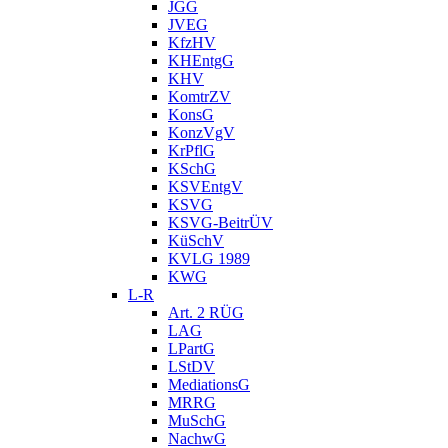
JGG
JVEG
KfzHV
KHEntgG
KHV
KomtrZV
KonsG
KonzVgV
KrPflG
KSchG
KSVEntgV
KSVG
KSVG-BeitrÜV
KüSchV
KVLG 1989
KWG
L-R
Art. 2 RÜG
LAG
LPartG
LStDV
MediationsG
MRRG
MuSchG
NachwG