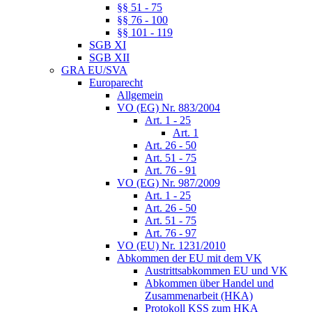
§§ 51 - 75
§§ 76 - 100
§§ 101 - 119
SGB XI
SGB XII
GRA EU/SVA
Europarecht
Allgemein
VO (EG) Nr. 883/2004
Art. 1 - 25
Art. 1
Art. 26 - 50
Art. 51 - 75
Art. 76 - 91
VO (EG) Nr. 987/2009
Art. 1 - 25
Art. 26 - 50
Art. 51 - 75
Art. 76 - 97
VO (EU) Nr. 1231/2010
Abkommen der EU mit dem VK
Austrittsabkommen EU und VK
Abkommen über Handel und
Zusammenarbeit (HKA)
Protokoll KSS zum HKA