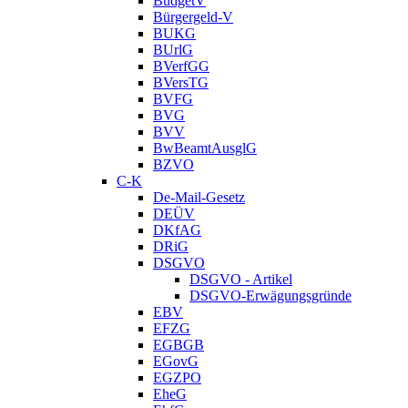
BudgetV
Bürgergeld-V
BUKG
BUrlG
BVerfGG
BVersTG
BVFG
BVG
BVV
BwBeamtAusglG
BZVO
C-K
De-Mail-Gesetz
DEÜV
DKfAG
DRiG
DSGVO
DSGVO - Artikel
DSGVO-Erwägungsgründe
EBV
EFZG
EGBGB
EGovG
EGZPO
EheG