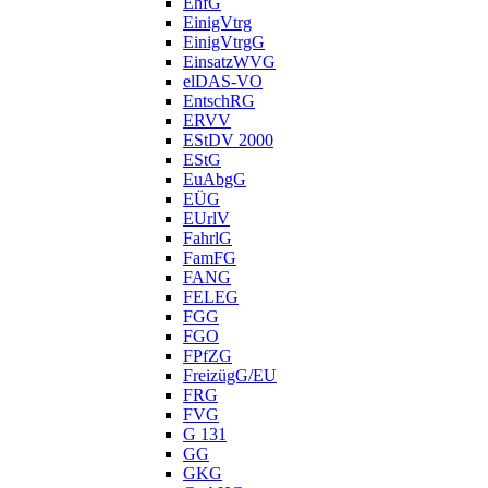
EhfG
EinigVtrg
EinigVtrgG
EinsatzWVG
elDAS-VO
EntschRG
ERVV
EStDV 2000
EStG
EuAbgG
EÜG
EUrlV
FahrlG
FamFG
FANG
FELEG
FGG
FGO
FPfZG
FreizügG/EU
FRG
FVG
G 131
GG
GKG