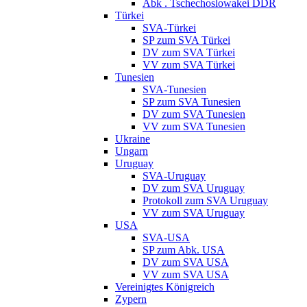
Abk . Tschechoslowakei DDR
Türkei
SVA-Türkei
SP zum SVA Türkei
DV zum SVA Türkei
VV zum SVA Türkei
Tunesien
SVA-Tunesien
SP zum SVA Tunesien
DV zum SVA Tunesien
VV zum SVA Tunesien
Ukraine
Ungarn
Uruguay
SVA-Uruguay
DV zum SVA Uruguay
Protokoll zum SVA Uruguay
VV zum SVA Uruguay
USA
SVA-USA
SP zum Abk. USA
DV zum SVA USA
VV zum SVA USA
Vereinigtes Königreich
Zypern