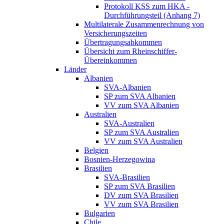
Protokoll KSS zum HKA -
Durchführungsteil (Anhang 7)
Multilaterale Zusammenrechnung von
Versicherungszeiten
Übertragungsabkommen
Übersicht zum Rheinschiffer-
Übereinkommen
Länder
Albanien
SVA-Albanien
SP zum SVA Albanien
VV zum SVA Albanien
Australien
SVA-Australien
SP zum SVA Australien
VV zum SVA Australien
Belgien
Bosnien-Herzegowina
Brasilien
SVA-Brasilien
SP zum SVA Brasilien
DV zum SVA Brasilien
VV zum SVA Brasilien
Bulgarien
Chile