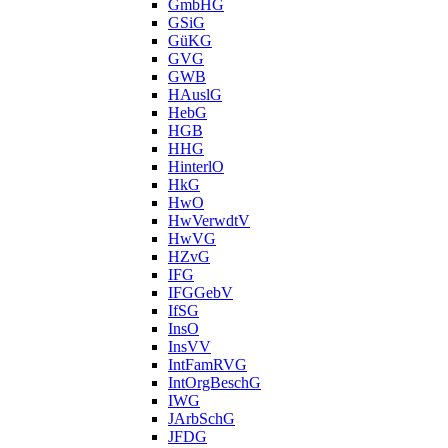
GmbHG
GSiG
GüKG
GVG
GWB
HAuslG
HebG
HGB
HHG
HinterlO
HkG
HwO
HwVerwdtV
HwVG
HZvG
IFG
IFGGebV
IfSG
InsO
InsVV
IntFamRVG
IntOrgBeschG
IWG
JArbSchG
JFDG