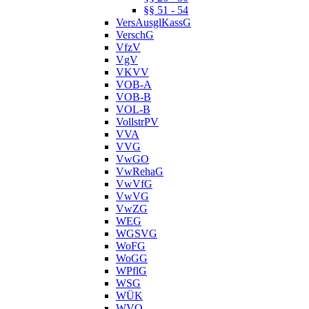
§§ 51 - 54
VersAusglKassG
VerschG
VfzV
VgV
VKVV
VOB-A
VOB-B
VOL-B
VollstrPV
VVA
VVG
VwGO
VwRehaG
VwVfG
VwVG
VwZG
WEG
WGSVG
WoFG
WoGG
WPflG
WSG
WÜK
WVO