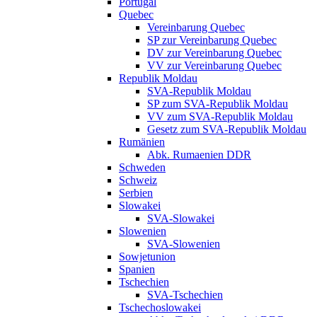
Portugal
Quebec
Vereinbarung Quebec
SP zur Vereinbarung Quebec
DV zur Vereinbarung Quebec
VV zur Vereinbarung Quebec
Republik Moldau
SVA-Republik Moldau
SP zum SVA-Republik Moldau
VV zum SVA-Republik Moldau
Gesetz zum SVA-Republik Moldau
Rumänien
Abk. Rumaenien DDR
Schweden
Schweiz
Serbien
Slowakei
SVA-Slowakei
Slowenien
SVA-Slowenien
Sowjetunion
Spanien
Tschechien
SVA-Tschechien
Tschechoslowakei