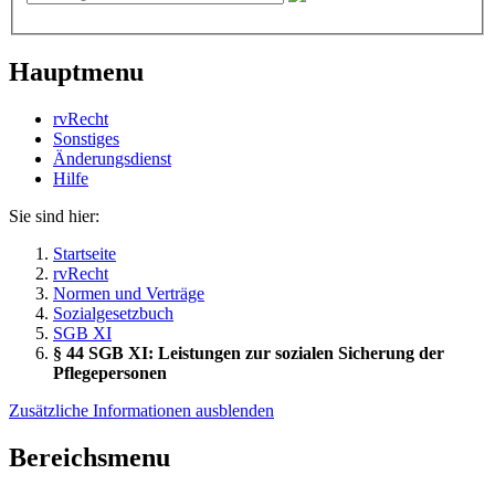
Hauptmenu
rvRecht
Sonstiges
Änderungsdienst
Hil­fe
Sie sind hier:
Startseite
rvRecht
Normen und Verträge
Sozialgesetzbuch
SGB XI
§ 44 SGB XI: Leistungen zur sozialen Sicherung der
Pflegepersonen
Zusätzliche Informationen ausblenden
Bereichsmenu