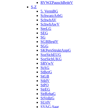
RVWZPauschBeitrV
S-Z
5. VermBG
SchwarzArbG
SchwbAV
SchwbAwV
SeeLG
SEG
SG
SGBBeglV
SGG
SKPersStruktAnpG
SozSichEUG
SozSichUKG
SRVwV
StAG
StBerG
StGB
StIdV
StPO
StrEG
StrRehaG
StVollzG
SUrlV
SVAG-Saar