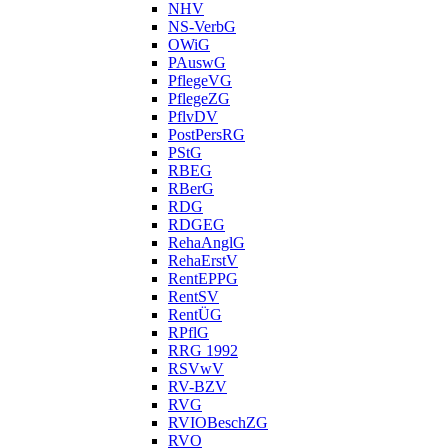
NHV
NS-VerbG
OWiG
PAuswG
PflegeVG
PflegeZG
PflvDV
PostPersRG
PStG
RBEG
RBerG
RDG
RDGEG
RehaAnglG
RehaErstV
RentEPPG
RentSV
RentÜG
RPflG
RRG 1992
RSVwV
RV-BZV
RVG
RVIOBeschZG
RVO