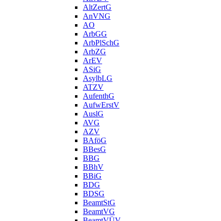
AltZertG
AnVNG
AO
ArbGG
ArbPlSchG
ArbZG
ArEV
ASiG
AsylbLG
ATZV
AufenthG
AufwErstV
AuslG
AVG
AZV
BAföG
BBesG
BBG
BBhV
BBiG
BDG
BDSG
BeamtStG
BeamtVG
BeamtVÜV