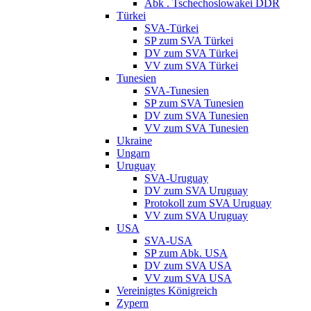
Abk . Tschechoslowakei DDR
Türkei
SVA-Türkei
SP zum SVA Türkei
DV zum SVA Türkei
VV zum SVA Türkei
Tunesien
SVA-Tunesien
SP zum SVA Tunesien
DV zum SVA Tunesien
VV zum SVA Tunesien
Ukraine
Ungarn
Uruguay
SVA-Uruguay
DV zum SVA Uruguay
Protokoll zum SVA Uruguay
VV zum SVA Uruguay
USA
SVA-USA
SP zum Abk. USA
DV zum SVA USA
VV zum SVA USA
Vereinigtes Königreich
Zypern