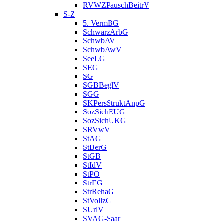
RVWZPauschBeitrV
S-Z
5. VermBG
SchwarzArbG
SchwbAV
SchwbAwV
SeeLG
SEG
SG
SGBBeglV
SGG
SKPersStruktAnpG
SozSichEUG
SozSichUKG
SRVwV
StAG
StBerG
StGB
StIdV
StPO
StrEG
StrRehaG
StVollzG
SUrlV
SVAG-Saar