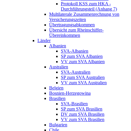
Protokoll KSS zum HKA -
Durchführungsteil (Anhang 7)
Multilaterale Zusammenrechnung von
Versicherungszeiten
Übertragungsabkommen
Übersicht zum Rheinschiffer-
Übereinkommen
Länder
Albanien
SVA-Albanien
SP zum SVA Albanien
VV zum SVA Albanien
Australien
SVA-Australien
SP zum SVA Australien
VV zum SVA Australien
Belgien
Bosnien-Herzegowina
Brasilien
SVA-Brasilien
SP zum SVA Brasilien
DV zum SVA Brasilien
VV zum SVA Brasilien
Bulgarien
Chile