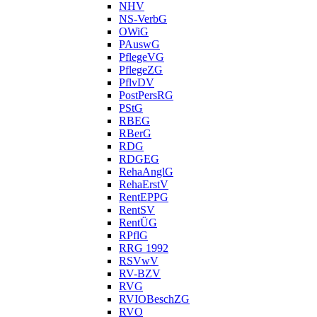
NHV
NS-VerbG
OWiG
PAuswG
PflegeVG
PflegeZG
PflvDV
PostPersRG
PStG
RBEG
RBerG
RDG
RDGEG
RehaAnglG
RehaErstV
RentEPPG
RentSV
RentÜG
RPflG
RRG 1992
RSVwV
RV-BZV
RVG
RVIOBeschZG
RVO