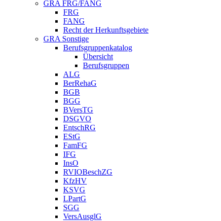
GRA FRG/FANG
FRG
FANG
Recht der Herkunftsgebiete
GRA Sonstige
Berufsgruppenkatalog
Übersicht
Berufsgruppen
ALG
BerRehaG
BGB
BGG
BVersTG
DSGVO
EntschRG
EStG
FamFG
IFG
InsO
RVIOBeschZG
KfzHV
KSVG
LPartG
SGG
VersAusglG