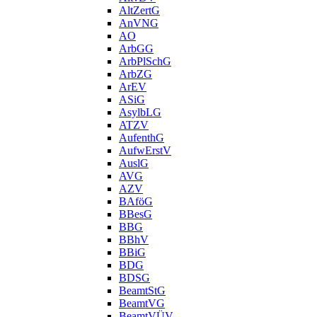
AltZertG
AnVNG
AO
ArbGG
ArbPlSchG
ArbZG
ArEV
ASiG
AsylbLG
ATZV
AufenthG
AufwErstV
AuslG
AVG
AZV
BAföG
BBesG
BBG
BBhV
BBiG
BDG
BDSG
BeamtStG
BeamtVG
BeamtVÜV