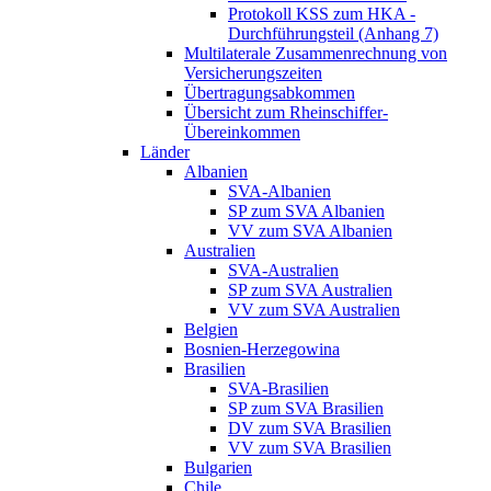
Protokoll KSS zum HKA -
Durchführungsteil (Anhang 7)
Multilaterale Zusammenrechnung von
Versicherungszeiten
Übertragungsabkommen
Übersicht zum Rheinschiffer-
Übereinkommen
Länder
Albanien
SVA-Albanien
SP zum SVA Albanien
VV zum SVA Albanien
Australien
SVA-Australien
SP zum SVA Australien
VV zum SVA Australien
Belgien
Bosnien-Herzegowina
Brasilien
SVA-Brasilien
SP zum SVA Brasilien
DV zum SVA Brasilien
VV zum SVA Brasilien
Bulgarien
Chile