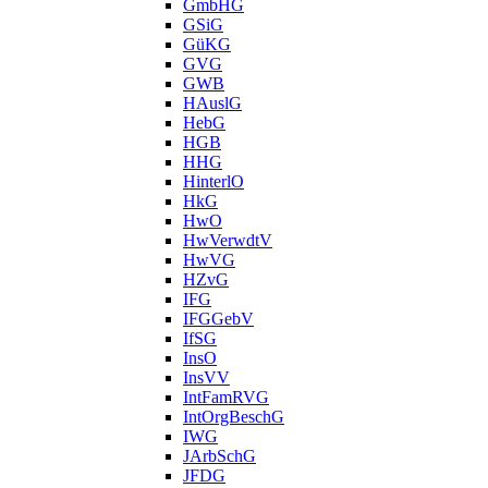
GmbHG
GSiG
GüKG
GVG
GWB
HAuslG
HebG
HGB
HHG
HinterlO
HkG
HwO
HwVerwdtV
HwVG
HZvG
IFG
IFGGebV
IfSG
InsO
InsVV
IntFamRVG
IntOrgBeschG
IWG
JArbSchG
JFDG