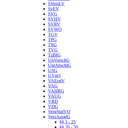
SVersLV
SvEV
SVG
SVHV
SVRV
SVWO
TGV
TPG
TSG
TVG
TzBfG
UhVorschG
UntAbschlG
USG
UVgO
VAErstV
VAG
VAHRG
VAÜG
VBD
VDG
VergStatVO
VersAusglG
§§ 1 - 25
§§ 26 - 50