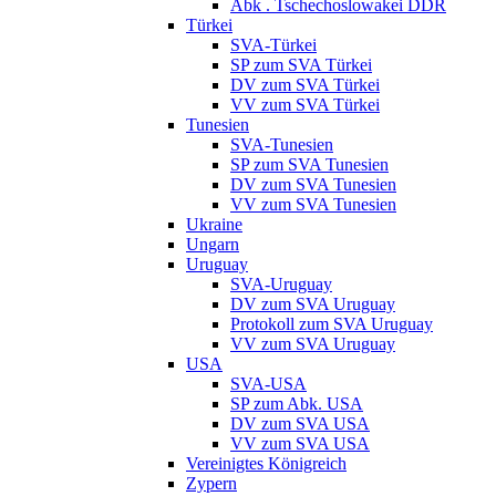
Abk . Tschechoslowakei DDR
Türkei
SVA-Türkei
SP zum SVA Türkei
DV zum SVA Türkei
VV zum SVA Türkei
Tunesien
SVA-Tunesien
SP zum SVA Tunesien
DV zum SVA Tunesien
VV zum SVA Tunesien
Ukraine
Ungarn
Uruguay
SVA-Uruguay
DV zum SVA Uruguay
Protokoll zum SVA Uruguay
VV zum SVA Uruguay
USA
SVA-USA
SP zum Abk. USA
DV zum SVA USA
VV zum SVA USA
Vereinigtes Königreich
Zypern