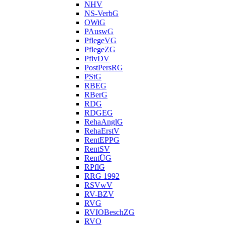
NHV
NS-VerbG
OWiG
PAuswG
PflegeVG
PflegeZG
PflvDV
PostPersRG
PStG
RBEG
RBerG
RDG
RDGEG
RehaAnglG
RehaErstV
RentEPPG
RentSV
RentÜG
RPflG
RRG 1992
RSVwV
RV-BZV
RVG
RVIOBeschZG
RVO