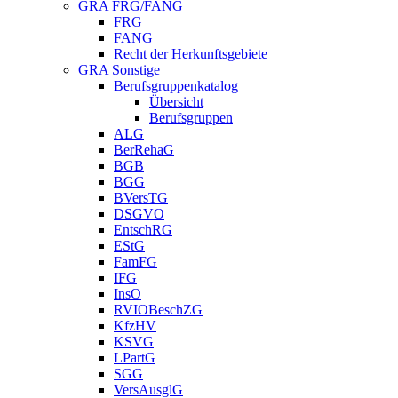
GRA FRG/FANG
FRG
FANG
Recht der Herkunftsgebiete
GRA Sonstige
Berufsgruppenkatalog
Übersicht
Berufsgruppen
ALG
BerRehaG
BGB
BGG
BVersTG
DSGVO
EntschRG
EStG
FamFG
IFG
InsO
RVIOBeschZG
KfzHV
KSVG
LPartG
SGG
VersAusglG