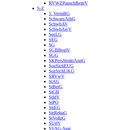
RVWZPauschBeitrV
S-Z
5. VermBG
SchwarzArbG
SchwbAV
SchwbAwV
SeeLG
SEG
SG
SGBBeglV
SGG
SKPersStruktAnpG
SozSichEUG
SozSichUKG
SRVwV
StAG
StBerG
StGB
StIdV
StPO
StrEG
StrRehaG
StVollzG
SUrlV
SVAG-Saar