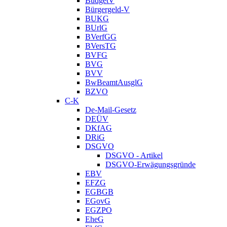
BudgetV
Bürgergeld-V
BUKG
BUrlG
BVerfGG
BVersTG
BVFG
BVG
BVV
BwBeamtAusglG
BZVO
C-K
De-Mail-Gesetz
DEÜV
DKfAG
DRiG
DSGVO
DSGVO - Artikel
DSGVO-Erwägungsgründe
EBV
EFZG
EGBGB
EGovG
EGZPO
EheG