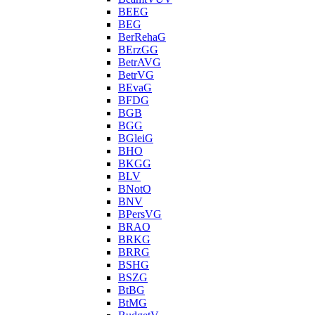
BEEG
BEG
BerRehaG
BErzGG
BetrAVG
BetrVG
BEvaG
BFDG
BGB
BGG
BGleiG
BHO
BKGG
BLV
BNotO
BNV
BPersVG
BRAO
BRKG
BRRG
BSHG
BSZG
BtBG
BtMG