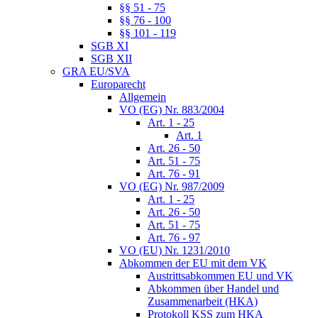
§§ 51 - 75
§§ 76 - 100
§§ 101 - 119
SGB XI
SGB XII
GRA EU/SVA
Europarecht
Allgemein
VO (EG) Nr. 883/2004
Art. 1 - 25
Art. 1
Art. 26 - 50
Art. 51 - 75
Art. 76 - 91
VO (EG) Nr. 987/2009
Art. 1 - 25
Art. 26 - 50
Art. 51 - 75
Art. 76 - 97
VO (EU) Nr. 1231/2010
Abkommen der EU mit dem VK
Austrittsabkommen EU und VK
Abkommen über Handel und
Zusammenarbeit (HKA)
Protokoll KSS zum HKA