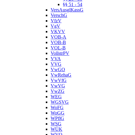
§§ 51 - 54
VersAusglKassG
VerschG
VfzV
VgV
VKVV
VOB-A
VOB-B
VOL-B
VollstrPV
VVA
VVG
VwGO
VwRehaG
VwVfG
VwVG
VwZG
WEG
WGSVG
WoFG
WoGG
WPflG
WSG
WÜK
WVO