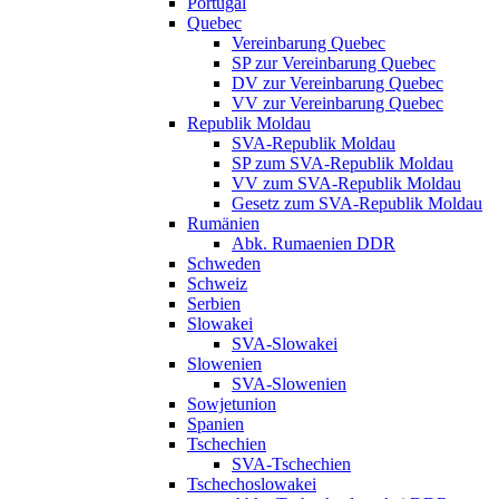
Portugal
Quebec
Vereinbarung Quebec
SP zur Vereinbarung Quebec
DV zur Vereinbarung Quebec
VV zur Vereinbarung Quebec
Republik Moldau
SVA-Republik Moldau
SP zum SVA-Republik Moldau
VV zum SVA-Republik Moldau
Gesetz zum SVA-Republik Moldau
Rumänien
Abk. Rumaenien DDR
Schweden
Schweiz
Serbien
Slowakei
SVA-Slowakei
Slowenien
SVA-Slowenien
Sowjetunion
Spanien
Tschechien
SVA-Tschechien
Tschechoslowakei