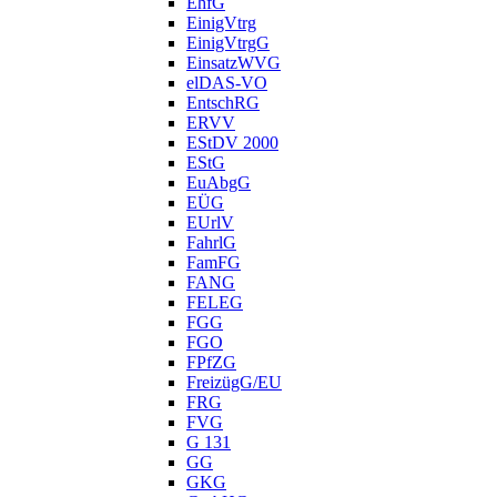
EhfG
EinigVtrg
EinigVtrgG
EinsatzWVG
elDAS-VO
EntschRG
ERVV
EStDV 2000
EStG
EuAbgG
EÜG
EUrlV
FahrlG
FamFG
FANG
FELEG
FGG
FGO
FPfZG
FreizügG/EU
FRG
FVG
G 131
GG
GKG