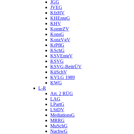
JGG
JVEG
KfzHV
KHEntgG
KHV
KomtrZV
KonsG
KonzVgV
KrPflG
KSchG
KSVEntgV
KSVG
KSVG-BeitrÜV
KüSchV
KVLG 1989
KWG
L-R
Art. 2 RÜG
LAG
LPartG
LStDV
MediationsG
MRRG
MuSchG
NachwG