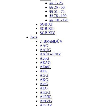
§§ 1 - 25
§§ 26 - 50
§§ 51 - 75
§§ 76 - 100
§§ 101 - 120
SGB XI
SGB XII
SGB XIV
A-B
2. BMeldDÜV
AAG
AAÜG
AAÜG-ErstV
AbgG
AEAO
AEntG
AFG
AGG
AKG
AktG
ALG
AltGG
AltPflG
AltTZG
AltvDV