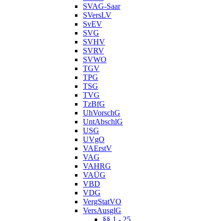
SVAG-Saar
SVersLV
SvEV
SVG
SVHV
SVRV
SVWO
TGV
TPG
TSG
TVG
TzBfG
UhVorschG
UntAbschlG
USG
UVgO
VAErstV
VAG
VAHRG
VAÜG
VBD
VDG
VergStatVO
VersAusglG
§§ 1 - 25