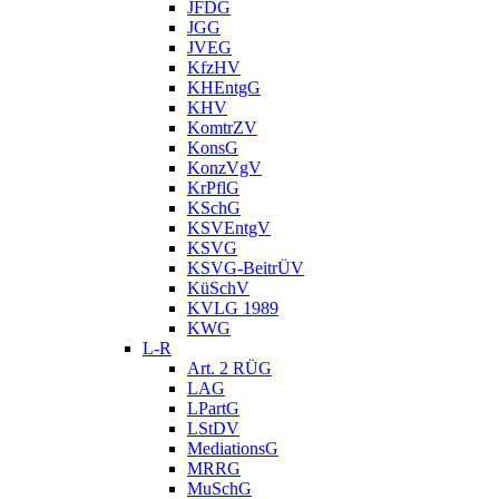
JFDG
JGG
JVEG
KfzHV
KHEntgG
KHV
KomtrZV
KonsG
KonzVgV
KrPflG
KSchG
KSVEntgV
KSVG
KSVG-BeitrÜV
KüSchV
KVLG 1989
KWG
L-R
Art. 2 RÜG
LAG
LPartG
LStDV
MediationsG
MRRG
MuSchG