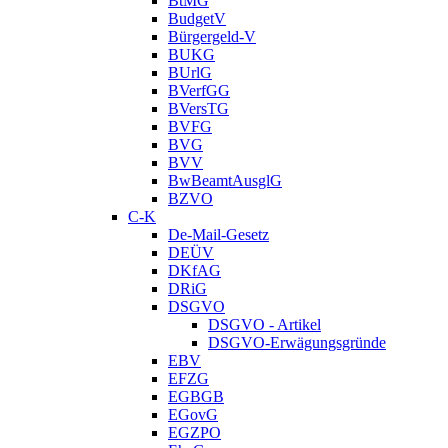
BtMG
BudgetV
Bürgergeld-V
BUKG
BUrlG
BVerfGG
BVersTG
BVFG
BVG
BVV
BwBeamtAusglG
BZVO
C-K
De-Mail-Gesetz
DEÜV
DKfAG
DRiG
DSGVO
DSGVO - Artikel
DSGVO-Erwägungsgründe
EBV
EFZG
EGBGB
EGovG
EGZPO