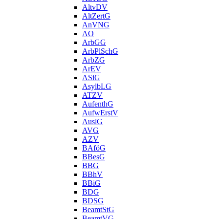
AltvDV
AltZertG
AnVNG
AO
ArbGG
ArbPlSchG
ArbZG
ArEV
ASiG
AsylbLG
ATZV
AufenthG
AufwErstV
AuslG
AVG
AZV
BAföG
BBesG
BBG
BBhV
BBiG
BDG
BDSG
BeamtStG
BeamtVG