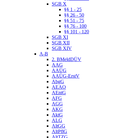
SGB X
§§ 1 - 25
§§ 26 - 50
§§ 51 - 75
§§ 76 - 100
§§ 101 - 120
SGB XI
SGB XII
SGB XIV
A-B
2. BMeldDÜV
AAG
AAÜG
AAÜG-ErstV
AbgG
AEAO
AEntG
AFG
AGG
AKG
AktG
ALG
AltGG
AltPflG
AltTZG