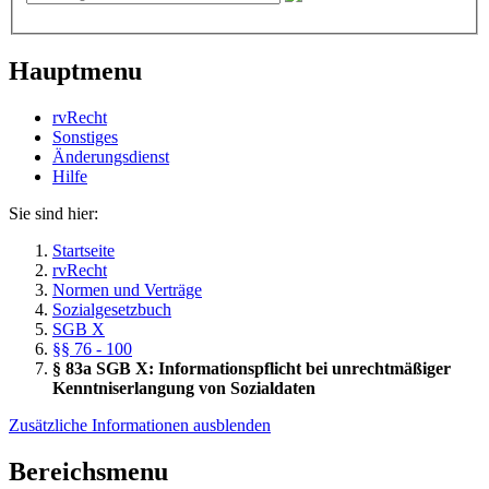
Hauptmenu
rvRecht
Sonstiges
Änderungsdienst
Hil­fe
Sie sind hier:
Startseite
rvRecht
Normen und Verträge
Sozialgesetzbuch
SGB X
§§ 76 - 100
§ 83a SGB X: Informationspflicht bei unrechtmäßiger
Kenntniserlangung von Sozialdaten
Zusätzliche Informationen ausblenden
Bereichsmenu