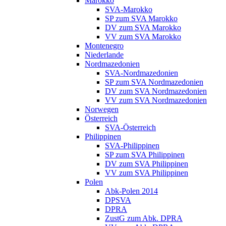
Marokko
SVA-Marokko
SP zum SVA Marokko
DV zum SVA Marokko
VV zum SVA Marokko
Montenegro
Niederlande
Nordmazedonien
SVA-Nordmazedonien
SP zum SVA Nordmazedonien
DV zum SVA Nordmazedonien
VV zum SVA Nordmazedonien
Norwegen
Österreich
SVA-Österreich
Philippinen
SVA-Philippinen
SP zum SVA Philippinen
DV zum SVA Philippinen
VV zum SVA Philippinen
Polen
Abk-Polen 2014
DPSVA
DPRA
ZustG zum Abk. DPRA