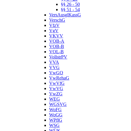
§§ 26 - 50
§§ 51 - 54
VersAusglKassG
VerschG
VfzV
VgV
VKVV
VOB-A
VOB-B
VOL-B
VollstrPV
VVA
VVG
VwGO
VwRehaG
VwVfG
VwVG
VwZG
WEG
WGSVG
WoFG
WoGG
WPflG
WSG
WÜK