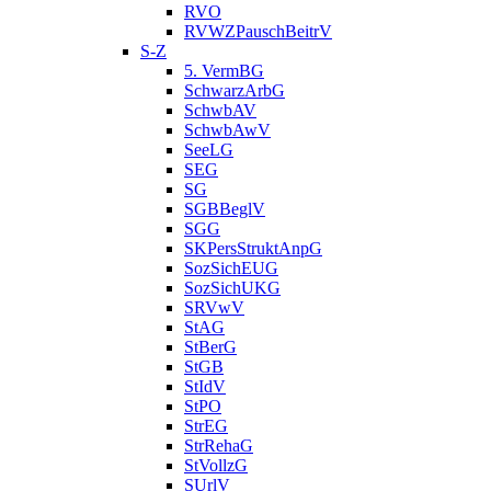
RVO
RVWZPauschBeitrV
S-Z
5. VermBG
SchwarzArbG
SchwbAV
SchwbAwV
SeeLG
SEG
SG
SGBBeglV
SGG
SKPersStruktAnpG
SozSichEUG
SozSichUKG
SRVwV
StAG
StBerG
StGB
StIdV
StPO
StrEG
StrRehaG
StVollzG
SUrlV