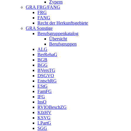
Zypern
GRA FRG/FANG
FRG
FANG
Recht der Herkunftsgebiete
GRA Sonstige
Berufsgruppenkatalog
Übersicht
Berufsgruppen
ALG
BerRehaG
BGB
BGG
BVersTG
DSGVO
EntschRG
EStG
FamFG
IFG
InsO
RVIOBeschZG
KfzHV
KSVG
LPartG
SGG