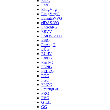
EheG
EhfG
EinigVtrg
EinigVtrgG
EinsatzWVG
elDAS-VO
EntschRG
ERVV
EStDV 2000
EStG
EuAbgG
EÜG
EUrlV
FahrlG
FamFG
FANG
FELEG
FGG
FGO
FPfZG
FreizügG/EU
FRG
FVG
G 131
GG