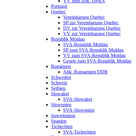
VV zum Abk. DPRA
Portugal
Quebec
Vereinbarung Quebec
SP zur Vereinbarung Quebec
DV zur Vereinbarung Quebec
VV zur Vereinbarung Quebec
Republik Moldau
SVA-Republik Moldau
SP zum SVA-Republik Moldau
VV zum SVA-Republik Moldau
Gesetz zum SVA-Republik Moldau
Rumänien
Abk. Rumaenien DDR
Schweden
Schweiz
Serbien
Slowakei
SVA-Slowakei
Slowenien
SVA-Slowenien
Sowjetunion
Spanien
Tschechien
SVA-Tschechien