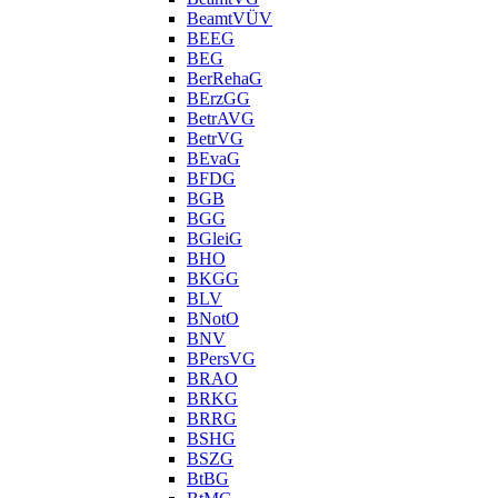
BeamtVÜV
BEEG
BEG
BerRehaG
BErzGG
BetrAVG
BetrVG
BEvaG
BFDG
BGB
BGG
BGleiG
BHO
BKGG
BLV
BNotO
BNV
BPersVG
BRAO
BRKG
BRRG
BSHG
BSZG
BtBG