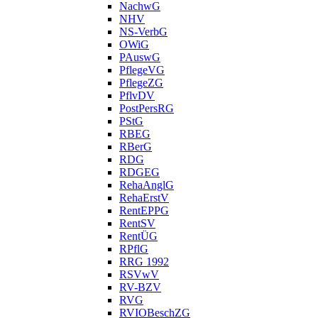
NachwG
NHV
NS-VerbG
OWiG
PAuswG
PflegeVG
PflegeZG
PflvDV
PostPersRG
PStG
RBEG
RBerG
RDG
RDGEG
RehaAnglG
RehaErstV
RentEPPG
RentSV
RentÜG
RPflG
RRG 1992
RSVwV
RV-BZV
RVG
RVIOBeschZG