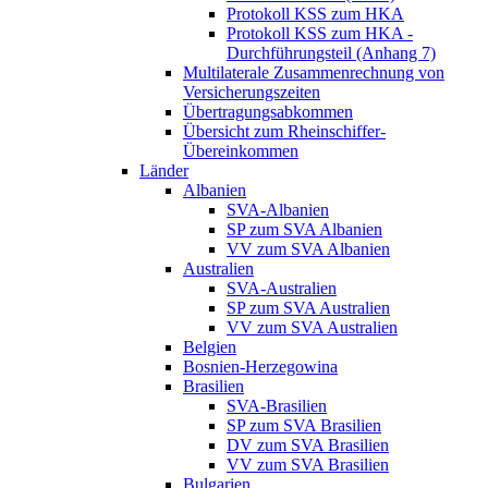
Protokoll KSS zum HKA
Protokoll KSS zum HKA -
Durchführungsteil (Anhang 7)
Multilaterale Zusammenrechnung von
Versicherungszeiten
Übertragungsabkommen
Übersicht zum Rheinschiffer-
Übereinkommen
Länder
Albanien
SVA-Albanien
SP zum SVA Albanien
VV zum SVA Albanien
Australien
SVA-Australien
SP zum SVA Australien
VV zum SVA Australien
Belgien
Bosnien-Herzegowina
Brasilien
SVA-Brasilien
SP zum SVA Brasilien
DV zum SVA Brasilien
VV zum SVA Brasilien
Bulgarien