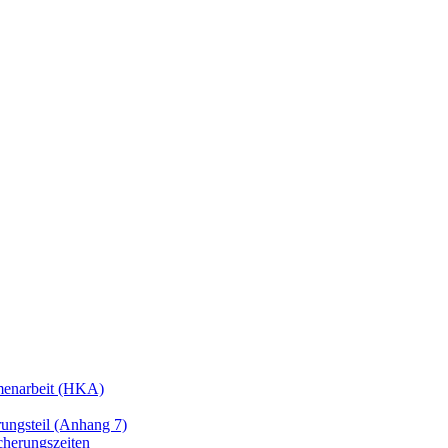
enarbeit (HKA)
ngsteil (Anhang 7)
cherungszeiten