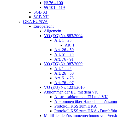
§§ 76 - 100
§§ 101 - 119
SGB XI
SGB XII
GRA EU/SVA
Europarecht
Allgemein
VO (EG) Nr. 883/2004
Art. 1 - 25
Art. 1
Art. 26 - 50
Art. 51 - 75
Art. 76 - 91
VO (EG) Nr. 987/2009
Art. 1 - 25
Art. 26 - 50
Art. 51 - 75
Art. 76 - 97
VO (EU) Nr. 1231/2010
Abkommen der EU mit dem VK
Austrittsabkommen EU und VK
Abkommen über Handel und Zusamm
Protokoll KSS zum HKA
Protokoll KSS zum HKA - Durchführu
Multilaterale Zusammenrechnung von Versi