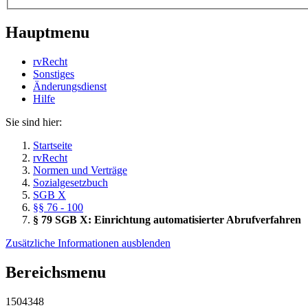
Hauptmenu
rvRecht
Sonstiges
Änderungsdienst
Hil­fe
Sie sind hier:
Startseite
rvRecht
Normen und Verträge
Sozialgesetzbuch
SGB X
§§ 76 - 100
§ 79 SGB X: Einrichtung automatisierter Abrufverfahren
Zusätzliche Informationen ausblenden
Bereichsmenu
1504348