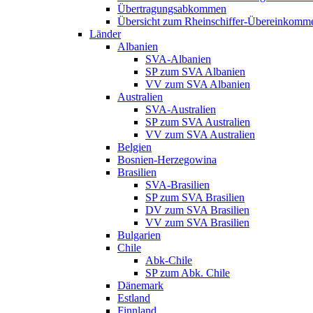
Übertragungsabkommen
Übersicht zum Rheinschiffer-Übereinkomm
Länder
Albanien
SVA-Albanien
SP zum SVA Albanien
VV zum SVA Albanien
Australien
SVA-Australien
SP zum SVA Australien
VV zum SVA Australien
Belgien
Bosnien-Herzegowina
Brasilien
SVA-Brasilien
SP zum SVA Brasilien
DV zum SVA Brasilien
VV zum SVA Brasilien
Bulgarien
Chile
Abk-Chile
SP zum Abk. Chile
Dänemark
Estland
Finnland