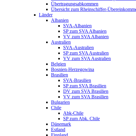
Übertragungsabkommen
Übersicht zum Rheinschiffer-Übereinkomm
Länder
Albanien
SVA-Albanien
SP zum SVA Albanien
VV zum SVA Albanien
Australien
SVA-Australien
SP zum SVA Australien
VV zum SVA Australien
Belgien
Bosnien-Herzegowina
Brasilien
SVA-Brasilien
SP zum SVA Brasilien
DV zum SVA Brasilien
VV zum SVA Brasilien
Bulgarien
Chile
Abk-Chile
SP zum Abk. Chile
Dänemark
Estland
Finnland