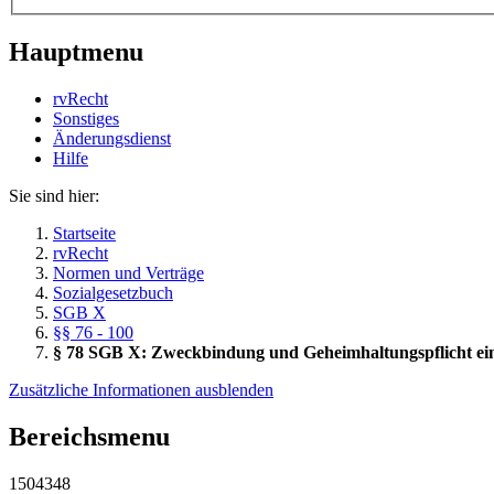
Hauptmenu
rvRecht
Sonstiges
Änderungsdienst
Hil­fe
Sie sind hier:
Startseite
rvRecht
Normen und Verträge
Sozialgesetzbuch
SGB X
§§ 76 - 100
§ 78 SGB X: Zweckbindung und Geheimhaltungspflicht eine
Zusätzliche Informationen ausblenden
Bereichsmenu
1504348