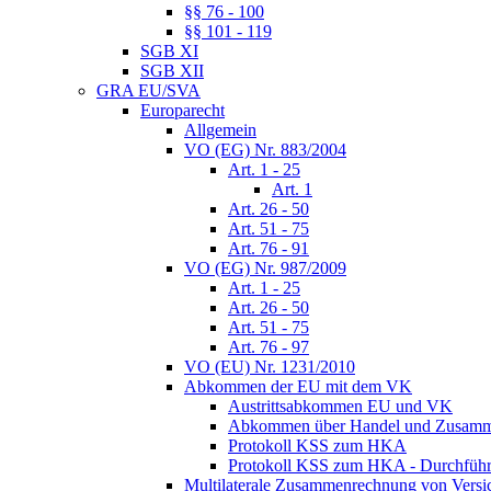
§§ 76 - 100
§§ 101 - 119
SGB XI
SGB XII
GRA EU/SVA
Europarecht
Allgemein
VO (EG) Nr. 883/2004
Art. 1 - 25
Art. 1
Art. 26 - 50
Art. 51 - 75
Art. 76 - 91
VO (EG) Nr. 987/2009
Art. 1 - 25
Art. 26 - 50
Art. 51 - 75
Art. 76 - 97
VO (EU) Nr. 1231/2010
Abkommen der EU mit dem VK
Austrittsabkommen EU und VK
Abkommen über Handel und Zusamm
Protokoll KSS zum HKA
Protokoll KSS zum HKA - Durchführu
Multilaterale Zusammenrechnung von Versi