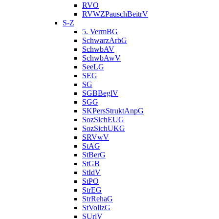
RVO
RVWZPauschBeitrV
S-Z
5. VermBG
SchwarzArbG
SchwbAV
SchwbAwV
SeeLG
SEG
SG
SGBBeglV
SGG
SKPersStruktAnpG
SozSichEUG
SozSichUKG
SRVwV
StAG
StBerG
StGB
StIdV
StPO
StrEG
StrRehaG
StVollzG
SUrlV