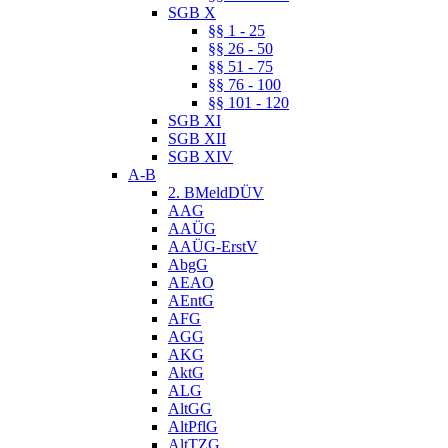
SGB X
§§ 1 - 25
§§ 26 - 50
§§ 51 - 75
§§ 76 - 100
§§ 101 - 120
SGB XI
SGB XII
SGB XIV
A-B
2. BMeldDÜV
AAG
AAÜG
AAÜG-ErstV
AbgG
AEAO
AEntG
AFG
AGG
AKG
AktG
ALG
AltGG
AltPflG
AltTZG