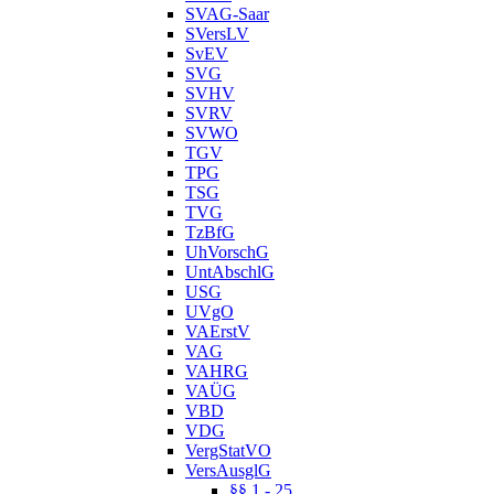
SVAG-Saar
SVersLV
SvEV
SVG
SVHV
SVRV
SVWO
TGV
TPG
TSG
TVG
TzBfG
UhVorschG
UntAbschlG
USG
UVgO
VAErstV
VAG
VAHRG
VAÜG
VBD
VDG
VergStatVO
VersAusglG
§§ 1 - 25