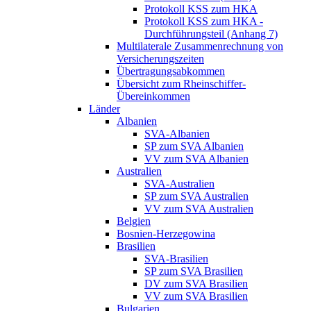
Protokoll KSS zum HKA
Protokoll KSS zum HKA -
Durchführungsteil (Anhang 7)
Multilaterale Zusammenrechnung von
Versicherungszeiten
Übertragungsabkommen
Übersicht zum Rheinschiffer-
Übereinkommen
Länder
Albanien
SVA-Albanien
SP zum SVA Albanien
VV zum SVA Albanien
Australien
SVA-Australien
SP zum SVA Australien
VV zum SVA Australien
Belgien
Bosnien-Herzegowina
Brasilien
SVA-Brasilien
SP zum SVA Brasilien
DV zum SVA Brasilien
VV zum SVA Brasilien
Bulgarien