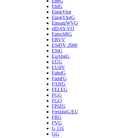
EheG
EhfG
EinigVtrg
EinigVtrgG
EinsatzWVG
elDAS-VO
EntschRG
ERVV
EStDV 2000
EStG
EuAbgG
EÜG
EUrlV
FahrlG
FamFG
FANG
FELEG
FGG
FGO
FPfZG
FreizügG/EU
FRG
FVG
G 131
GG