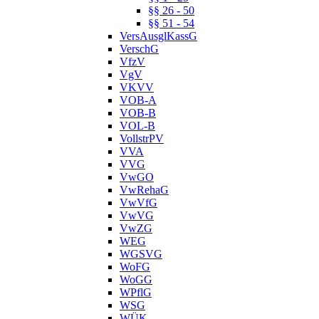
§§ 26 - 50
§§ 51 - 54
VersAusglKassG
VerschG
VfzV
VgV
VKVV
VOB-A
VOB-B
VOL-B
VollstrPV
VVA
VVG
VwGO
VwRehaG
VwVfG
VwVG
VwZG
WEG
WGSVG
WoFG
WoGG
WPflG
WSG
WÜK