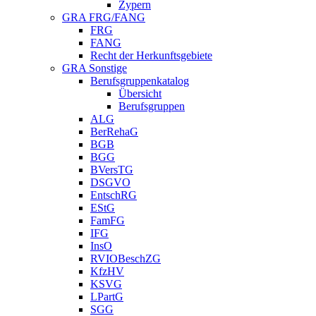
Zypern
GRA FRG/FANG
FRG
FANG
Recht der Herkunftsgebiete
GRA Sonstige
Berufsgruppenkatalog
Übersicht
Berufsgruppen
ALG
BerRehaG
BGB
BGG
BVersTG
DSGVO
EntschRG
EStG
FamFG
IFG
InsO
RVIOBeschZG
KfzHV
KSVG
LPartG
SGG