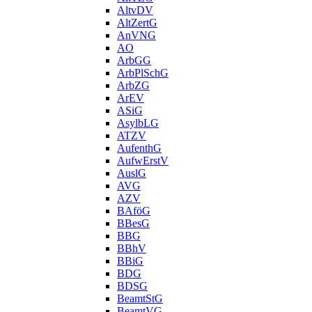
AltvDV
AltZertG
AnVNG
AO
ArbGG
ArbPlSchG
ArbZG
ArEV
ASiG
AsylbLG
ATZV
AufenthG
AufwErstV
AuslG
AVG
AZV
BAföG
BBesG
BBG
BBhV
BBiG
BDG
BDSG
BeamtStG
BeamtVG