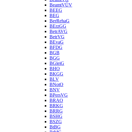
BeamtVÜV
BEEG
BEG
BerRehaG
BErzGG
BetrAVG
BetrVG
BEvaG
BFDG
BGB
BGG
BGleiG
BHO
BKGG
BLV
BNotO
BNV
BPersVG
BRAO
BRKG
BRRG
BSHG
BSZG
BtBG