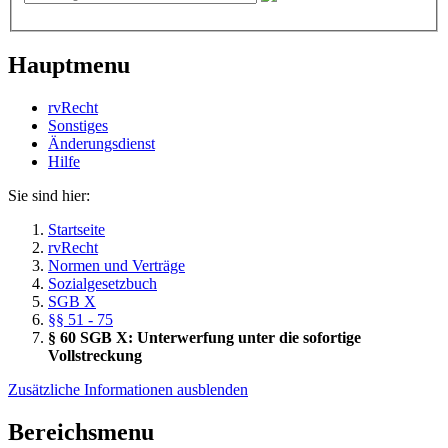
Hauptmenu
rvRecht
Sonstiges
Änderungsdienst
Hil­fe
Sie sind hier:
Startseite
rvRecht
Normen und Verträge
Sozialgesetzbuch
SGB X
§§ 51 - 75
§ 60 SGB X: Unterwerfung unter die sofortige
Vollstreckung
Zusätzliche Informationen ausblenden
Bereichsmenu