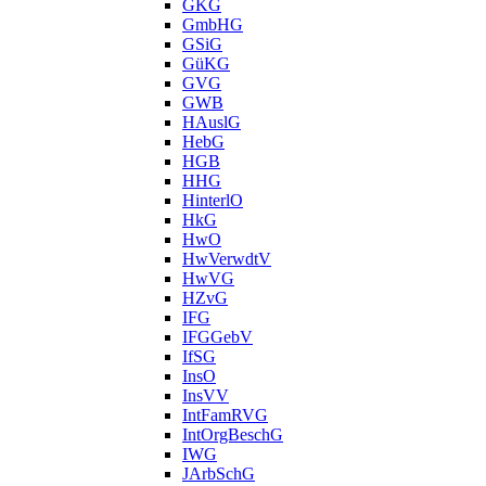
GKG
GmbHG
GSiG
GüKG
GVG
GWB
HAuslG
HebG
HGB
HHG
HinterlO
HkG
HwO
HwVerwdtV
HwVG
HZvG
IFG
IFGGebV
IfSG
InsO
InsVV
IntFamRVG
IntOrgBeschG
IWG
JArbSchG