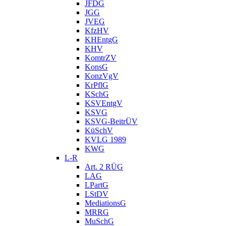
JFDG
JGG
JVEG
KfzHV
KHEntgG
KHV
KomtrZV
KonsG
KonzVgV
KrPflG
KSchG
KSVEntgV
KSVG
KSVG-BeitrÜV
KüSchV
KVLG 1989
KWG
L-R
Art. 2 RÜG
LAG
LPartG
LStDV
MediationsG
MRRG
MuSchG