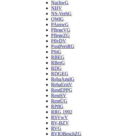
NachwG
NHV
NS-VerbG
OWiG
PAuswG
PflegeVG
PflegeZG
PflvDV
PostPersRG
PStG
RBEG
RBerG
RDG
RDGEG
RehaAnglG
RehaErstV
RentEPPG
RentSV
RentÜG
RPflG
RRG 1992
RSVwV
RV-BZV
RVG
RVIOBeschZG