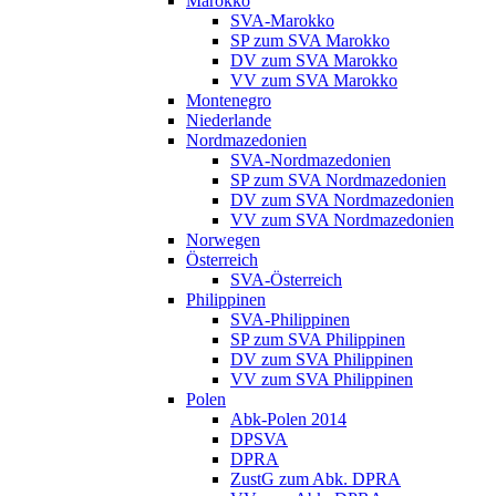
Marokko
SVA-Marokko
SP zum SVA Marokko
DV zum SVA Marokko
VV zum SVA Marokko
Montenegro
Niederlande
Nordmazedonien
SVA-Nordmazedonien
SP zum SVA Nordmazedonien
DV zum SVA Nordmazedonien
VV zum SVA Nordmazedonien
Norwegen
Österreich
SVA-Österreich
Philippinen
SVA-Philippinen
SP zum SVA Philippinen
DV zum SVA Philippinen
VV zum SVA Philippinen
Polen
Abk-Polen 2014
DPSVA
DPRA
ZustG zum Abk. DPRA