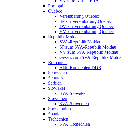
VV zum Abk. DPRA
Portugal
Quebec
Vereinbarung Quebec
SP zur Vereinbarung Quebec
DV zur Vereinbarung Quebec
VV zur Vereinbarung Quebec
Republik Moldau
SVA-Republik Moldau
SP zum SVA-Republik Moldau
VV zum SVA-Republik Moldau
Gesetz zum SVA-Republik Moldau
Rumänien
Abk. Rumaenien DDR
Schweden
Schweiz
Serbien
Slowakei
SVA-Slowakei
Slowenien
SVA-Slowenien
Sowjetunion
Spanien
Tschechien
SVA-Tschechien