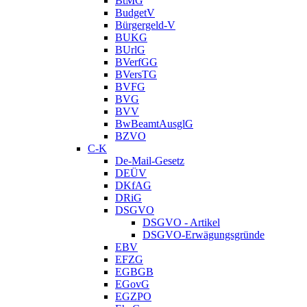
BtMG
BudgetV
Bürgergeld-V
BUKG
BUrlG
BVerfGG
BVersTG
BVFG
BVG
BVV
BwBeamtAusglG
BZVO
C-K
De-Mail-Gesetz
DEÜV
DKfAG
DRiG
DSGVO
DSGVO - Artikel
DSGVO-Erwägungsgründe
EBV
EFZG
EGBGB
EGovG
EGZPO