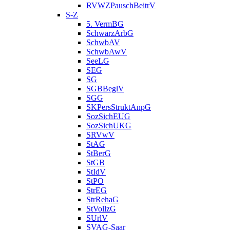
RVWZPauschBeitrV
S-Z
5. VermBG
SchwarzArbG
SchwbAV
SchwbAwV
SeeLG
SEG
SG
SGBBeglV
SGG
SKPersStruktAnpG
SozSichEUG
SozSichUKG
SRVwV
StAG
StBerG
StGB
StIdV
StPO
StrEG
StrRehaG
StVollzG
SUrlV
SVAG-Saar