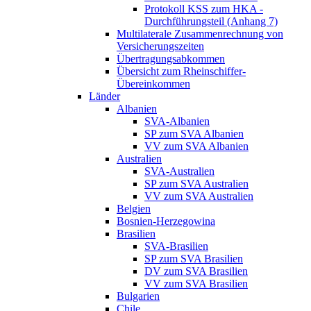
Protokoll KSS zum HKA -
Durchführungsteil (Anhang 7)
Multilaterale Zusammenrechnung von
Versicherungszeiten
Übertragungsabkommen
Übersicht zum Rheinschiffer-
Übereinkommen
Länder
Albanien
SVA-Albanien
SP zum SVA Albanien
VV zum SVA Albanien
Australien
SVA-Australien
SP zum SVA Australien
VV zum SVA Australien
Belgien
Bosnien-Herzegowina
Brasilien
SVA-Brasilien
SP zum SVA Brasilien
DV zum SVA Brasilien
VV zum SVA Brasilien
Bulgarien
Chile