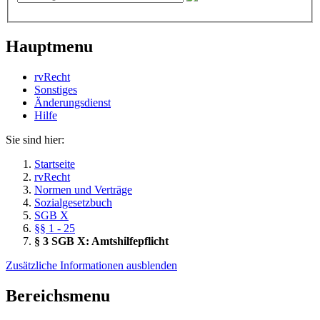
Hauptmenu
rvRecht
Sonstiges
Änderungsdienst
Hil­fe
Sie sind hier:
Startseite
rvRecht
Normen und Verträge
Sozialgesetzbuch
SGB X
§§ 1 - 25
§ 3 SGB X: Amtshilfepflicht
Zusätzliche Informationen ausblenden
Bereichsmenu