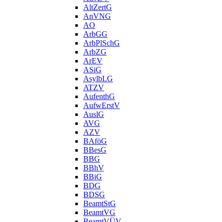
AltZertG
AnVNG
AO
ArbGG
ArbPlSchG
ArbZG
ArEV
ASiG
AsylbLG
ATZV
AufenthG
AufwErstV
AuslG
AVG
AZV
BAföG
BBesG
BBG
BBhV
BBiG
BDG
BDSG
BeamtStG
BeamtVG
BeamtVÜV