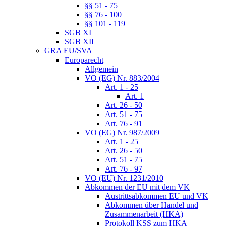
§§ 51 - 75
§§ 76 - 100
§§ 101 - 119
SGB XI
SGB XII
GRA EU/SVA
Europarecht
Allgemein
VO (EG) Nr. 883/2004
Art. 1 - 25
Art. 1
Art. 26 - 50
Art. 51 - 75
Art. 76 - 91
VO (EG) Nr. 987/2009
Art. 1 - 25
Art. 26 - 50
Art. 51 - 75
Art. 76 - 97
VO (EU) Nr. 1231/2010
Abkommen der EU mit dem VK
Austrittsabkommen EU und VK
Abkommen über Handel und
Zusammenarbeit (HKA)
Protokoll KSS zum HKA