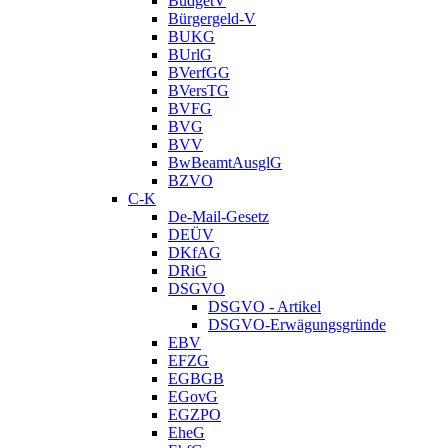
BudgetV
Bürgergeld-V
BUKG
BUrlG
BVerfGG
BVersTG
BVFG
BVG
BVV
BwBeamtAusglG
BZVO
C-K
De-Mail-Gesetz
DEÜV
DKfAG
DRiG
DSGVO
DSGVO - Artikel
DSGVO-Erwägungsgründe
EBV
EFZG
EGBGB
EGovG
EGZPO
EheG