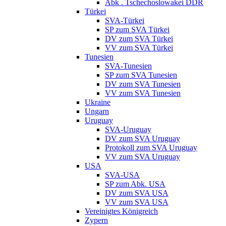
Abk . Tschechoslowakei DDR
Türkei
SVA-Türkei
SP zum SVA Türkei
DV zum SVA Türkei
VV zum SVA Türkei
Tunesien
SVA-Tunesien
SP zum SVA Tunesien
DV zum SVA Tunesien
VV zum SVA Tunesien
Ukraine
Ungarn
Uruguay
SVA-Uruguay
DV zum SVA Uruguay
Protokoll zum SVA Uruguay
VV zum SVA Uruguay
USA
SVA-USA
SP zum Abk. USA
DV zum SVA USA
VV zum SVA USA
Vereinigtes Königreich
Zypern