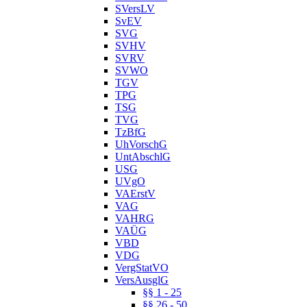
SVersLV
SvEV
SVG
SVHV
SVRV
SVWO
TGV
TPG
TSG
TVG
TzBfG
UhVorschG
UntAbschlG
USG
UVgO
VAErstV
VAG
VAHRG
VAÜG
VBD
VDG
VergStatVO
VersAusglG
§§ 1 - 25
§§ 26 - 50