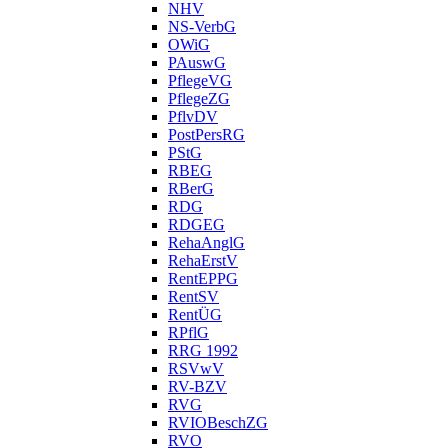
NHV
NS-VerbG
OWiG
PAuswG
PflegeVG
PflegeZG
PflvDV
PostPersRG
PStG
RBEG
RBerG
RDG
RDGEG
RehaAnglG
RehaErstV
RentEPPG
RentSV
RentÜG
RPflG
RRG 1992
RSVwV
RV-BZV
RVG
RVIOBeschZG
RVO