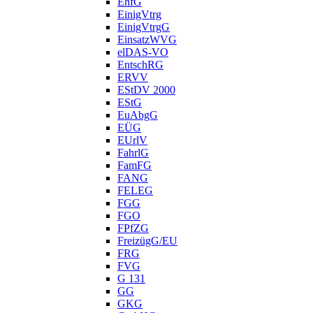
EhfG
EinigVtrg
EinigVtrgG
EinsatzWVG
elDAS-VO
EntschRG
ERVV
EStDV 2000
EStG
EuAbgG
EÜG
EUrlV
FahrlG
FamFG
FANG
FELEG
FGG
FGO
FPfZG
FreizügG/EU
FRG
FVG
G 131
GG
GKG