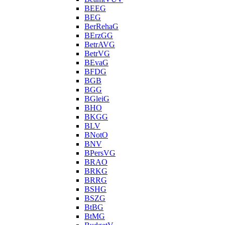
BEEG
BEG
BerRehaG
BErzGG
BetrAVG
BetrVG
BEvaG
BFDG
BGB
BGG
BGleiG
BHO
BKGG
BLV
BNotO
BNV
BPersVG
BRAO
BRKG
BRRG
BSHG
BSZG
BtBG
BtMG