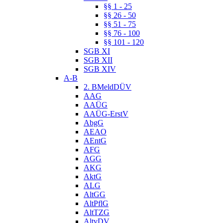
§§ 1 - 25
§§ 26 - 50
§§ 51 - 75
§§ 76 - 100
§§ 101 - 120
SGB XI
SGB XII
SGB XIV
A-B
2. BMeldDÜV
AAG
AAÜG
AAÜG-ErstV
AbgG
AEAO
AEntG
AFG
AGG
AKG
AktG
ALG
AltGG
AltPflG
AltTZG
AltvDV