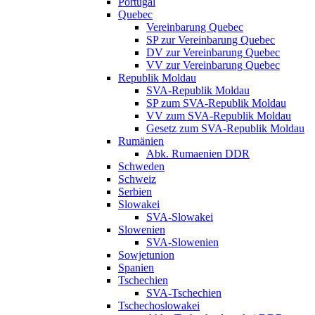
Portugal
Quebec
Vereinbarung Quebec
SP zur Vereinbarung Quebec
DV zur Vereinbarung Quebec
VV zur Vereinbarung Quebec
Republik Moldau
SVA-Republik Moldau
SP zum SVA-Republik Moldau
VV zum SVA-Republik Moldau
Gesetz zum SVA-Republik Moldau
Rumänien
Abk. Rumaenien DDR
Schweden
Schweiz
Serbien
Slowakei
SVA-Slowakei
Slowenien
SVA-Slowenien
Sowjetunion
Spanien
Tschechien
SVA-Tschechien
Tschechoslowakei