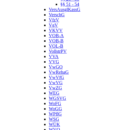
§§ 51 - 54
VersAusglKassG
VerschG
VfzV
VgV
VKVV
VOB-A
VOB-B
VOL-B
VollstrPV
VVA
VVG
VwGO
VwRehaG
VwVfG
VwVG
VwZG
WEG
WGSVG
WoFG
WoGG
WPflG
WSG
WÜK
WVO