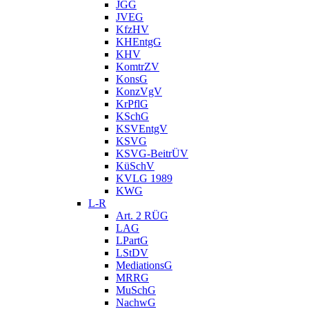
JGG
JVEG
KfzHV
KHEntgG
KHV
KomtrZV
KonsG
KonzVgV
KrPflG
KSchG
KSVEntgV
KSVG
KSVG-BeitrÜV
KüSchV
KVLG 1989
KWG
L-R
Art. 2 RÜG
LAG
LPartG
LStDV
MediationsG
MRRG
MuSchG
NachwG