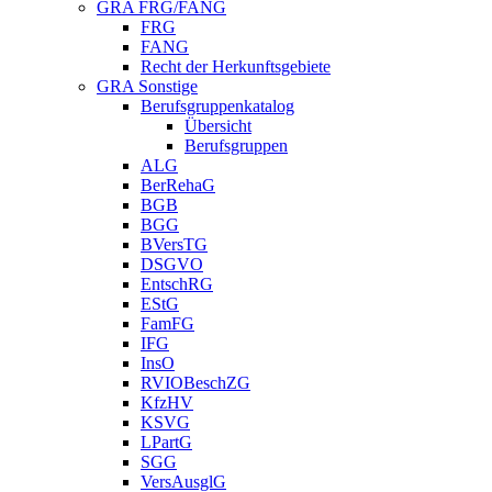
GRA FRG/FANG
FRG
FANG
Recht der Herkunftsgebiete
GRA Sonstige
Berufsgruppenkatalog
Übersicht
Berufsgruppen
ALG
BerRehaG
BGB
BGG
BVersTG
DSGVO
EntschRG
EStG
FamFG
IFG
InsO
RVIOBeschZG
KfzHV
KSVG
LPartG
SGG
VersAusglG