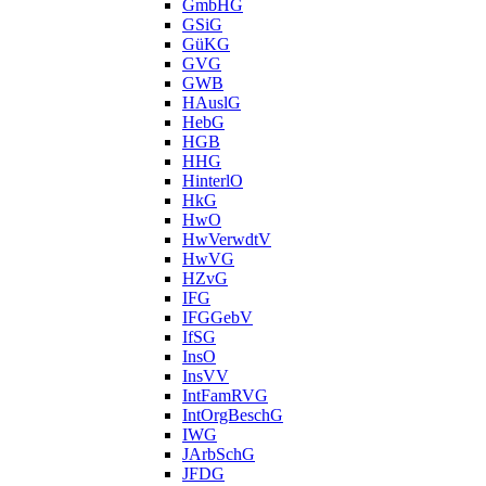
GmbHG
GSiG
GüKG
GVG
GWB
HAuslG
HebG
HGB
HHG
HinterlO
HkG
HwO
HwVerwdtV
HwVG
HZvG
IFG
IFGGebV
IfSG
InsO
InsVV
IntFamRVG
IntOrgBeschG
IWG
JArbSchG
JFDG