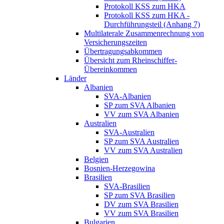
Protokoll KSS zum HKA
Protokoll KSS zum HKA -
Durchführungsteil (Anhang 7)
Multilaterale Zusammenrechnung von
Versicherungszeiten
Übertragungsabkommen
Übersicht zum Rheinschiffer-
Übereinkommen
Länder
Albanien
SVA-Albanien
SP zum SVA Albanien
VV zum SVA Albanien
Australien
SVA-Australien
SP zum SVA Australien
VV zum SVA Australien
Belgien
Bosnien-Herzegowina
Brasilien
SVA-Brasilien
SP zum SVA Brasilien
DV zum SVA Brasilien
VV zum SVA Brasilien
Bulgarien