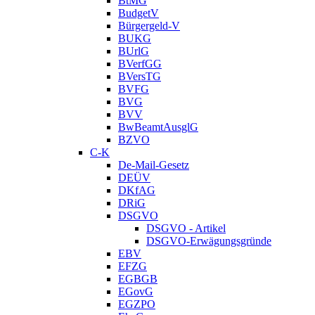
BtMG
BudgetV
Bürgergeld-V
BUKG
BUrlG
BVerfGG
BVersTG
BVFG
BVG
BVV
BwBeamtAusglG
BZVO
C-K
De-Mail-Gesetz
DEÜV
DKfAG
DRiG
DSGVO
DSGVO - Artikel
DSGVO-Erwägungsgründe
EBV
EFZG
EGBGB
EGovG
EGZPO