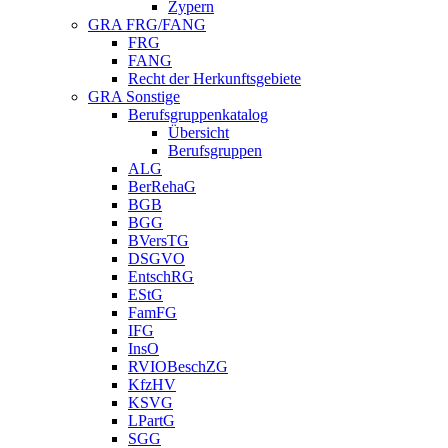
Zypern
GRA FRG/FANG
FRG
FANG
Recht der Herkunftsgebiete
GRA Sonstige
Berufsgruppenkatalog
Übersicht
Berufsgruppen
ALG
BerRehaG
BGB
BGG
BVersTG
DSGVO
EntschRG
EStG
FamFG
IFG
InsO
RVIOBeschZG
KfzHV
KSVG
LPartG
SGG