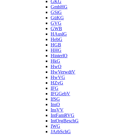
GKG
GmbHG
GSiG
GüKG
GVG
GWB
HAuslG
HebG
HGB
HHG
HinterlO
HkG
HwO
HwVerwdtV
HwVG
HZvG
IFG
IFGGebV
IfSG
InsO
InsVV
IntFamRVG
IntOrgBeschG
IWG
JArbSchG