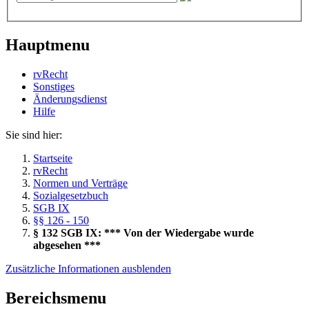
Hauptmenu
rvRecht
Sonstiges
Änderungsdienst
Hil­fe
Sie sind hier:
Startseite
rvRecht
Normen und Verträge
Sozialgesetzbuch
SGB IX
§§ 126 - 150
§ 132 SGB IX: *** Von der Wiedergabe wurde
abgesehen ***
Zusätzliche Informationen ausblenden
Bereichsmenu