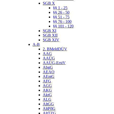
SGB X
§§ 1 - 25
§§ 26 - 50
§§ 51 - 75
§§ 76 - 100
§§ 101 - 120
SGB XI
SGB XII
SGB XIV
A-B
2. BMeldDÜV
AAG
AAÜG
AAÜG-ErstV
AbgG
AEAO
AEntG
AFG
AGG
AKG
AktG
ALG
AltGG
AltPflG
AltTZG