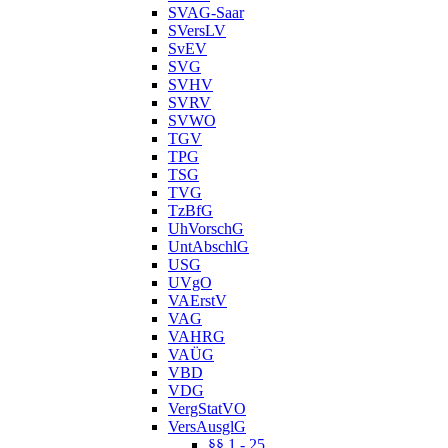
SVAG-Saar
SVersLV
SvEV
SVG
SVHV
SVRV
SVWO
TGV
TPG
TSG
TVG
TzBfG
UhVorschG
UntAbschlG
USG
UVgO
VAErstV
VAG
VAHRG
VAÜG
VBD
VDG
VergStatVO
VersAusglG
§§ 1 - 25