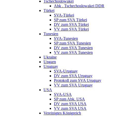
Tschechoslowakei
Abk . Tschechoslowakei DDR
Türkei
SVA-Türkei
SP zum SVA Türkei
DV zum SVA Türkei
VV zum SVA Türkei
Tunesien
SVA-Tunesien
SP zum SVA Tunesien
DV zum SVA Tunesien
VV zum SVA Tunesien
Ukraine
Ungarn
Uruguay
SVA-Uruguay
DV zum SVA Uruguay
Protokoll zum SVA Uruguay
VV zum SVA Uruguay
USA
SVA-USA
SP zum Abk. USA
DV zum SVA USA
VV zum SVA USA
Vereinigtes Königreich