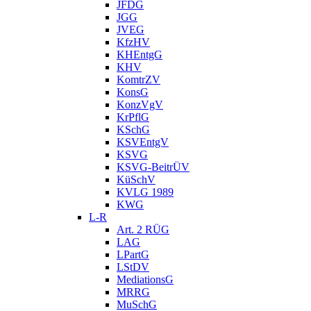
JFDG
JGG
JVEG
KfzHV
KHEntgG
KHV
KomtrZV
KonsG
KonzVgV
KrPflG
KSchG
KSVEntgV
KSVG
KSVG-BeitrÜV
KüSchV
KVLG 1989
KWG
L-R
Art. 2 RÜG
LAG
LPartG
LStDV
MediationsG
MRRG
MuSchG