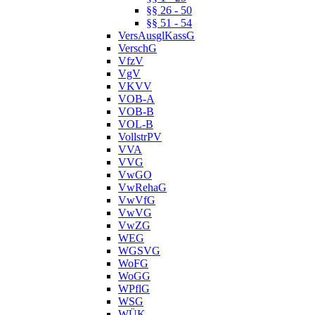
§§ 26 - 50
§§ 51 - 54
VersAusglKassG
VerschG
VfzV
VgV
VKVV
VOB-A
VOB-B
VOL-B
VollstrPV
VVA
VVG
VwGO
VwRehaG
VwVfG
VwVG
VwZG
WEG
WGSVG
WoFG
WoGG
WPflG
WSG
WÜK