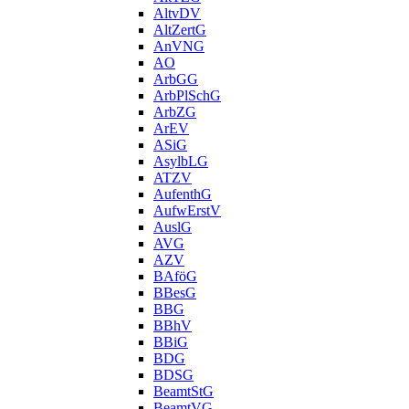
AltvDV
AltZertG
AnVNG
AO
ArbGG
ArbPlSchG
ArbZG
ArEV
ASiG
AsylbLG
ATZV
AufenthG
AufwErstV
AuslG
AVG
AZV
BAföG
BBesG
BBG
BBhV
BBiG
BDG
BDSG
BeamtStG
BeamtVG