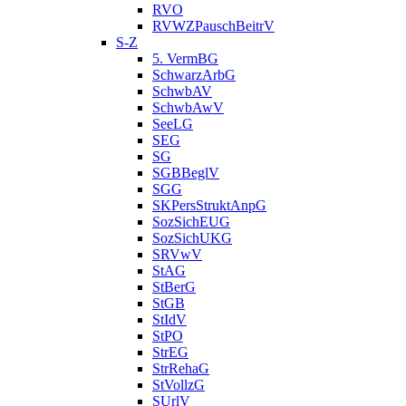
RVO
RVWZPauschBeitrV
S-Z
5. VermBG
SchwarzArbG
SchwbAV
SchwbAwV
SeeLG
SEG
SG
SGBBeglV
SGG
SKPersStruktAnpG
SozSichEUG
SozSichUKG
SRVwV
StAG
StBerG
StGB
StIdV
StPO
StrEG
StrRehaG
StVollzG
SUrlV