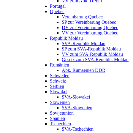
VV zum Abk. DPRA
Portugal
Quebec
Vereinbarung Quebec
SP zur Vereinbarung Quebec
DV zur Vereinbarung Quebec
VV zur Vereinbarung Quebec
Republik Moldau
SVA-Republik Moldau
SP zum SVA-Republik Moldau
VV zum SVA-Republik Moldau
Gesetz zum SVA-Republik Moldau
Rumänien
Abk. Rumaenien DDR
Schweden
Schweiz
Serbien
Slowakei
SVA-Slowakei
Slowenien
SVA-Slowenien
Sowjetunion
Spanien
Tschechien
SVA-Tschechien