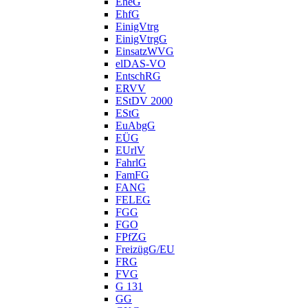
EheG
EhfG
EinigVtrg
EinigVtrgG
EinsatzWVG
elDAS-VO
EntschRG
ERVV
EStDV 2000
EStG
EuAbgG
EÜG
EUrlV
FahrlG
FamFG
FANG
FELEG
FGG
FGO
FPfZG
FreizügG/EU
FRG
FVG
G 131
GG