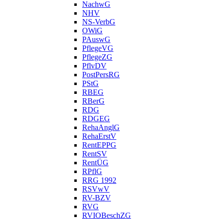
NachwG
NHV
NS-VerbG
OWiG
PAuswG
PflegeVG
PflegeZG
PflvDV
PostPersRG
PStG
RBEG
RBerG
RDG
RDGEG
RehaAnglG
RehaErstV
RentEPPG
RentSV
RentÜG
RPflG
RRG 1992
RSVwV
RV-BZV
RVG
RVIOBeschZG