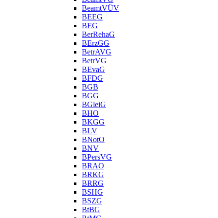
BeamtVÜV
BEEG
BEG
BerRehaG
BErzGG
BetrAVG
BetrVG
BEvaG
BFDG
BGB
BGG
BGleiG
BHO
BKGG
BLV
BNotO
BNV
BPersVG
BRAO
BRKG
BRRG
BSHG
BSZG
BtBG