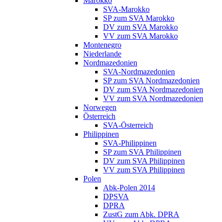
Marokko
SVA-Marokko
SP zum SVA Marokko
DV zum SVA Marokko
VV zum SVA Marokko
Montenegro
Niederlande
Nordmazedonien
SVA-Nordmazedonien
SP zum SVA Nordmazedonien
DV zum SVA Nordmazedonien
VV zum SVA Nordmazedonien
Norwegen
Österreich
SVA-Österreich
Philippinen
SVA-Philippinen
SP zum SVA Philippinen
DV zum SVA Philippinen
VV zum SVA Philippinen
Polen
Abk-Polen 2014
DPSVA
DPRA
ZustG zum Abk. DPRA