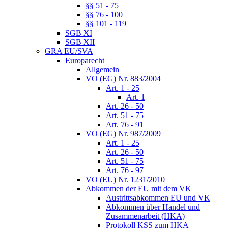
§§ 51 - 75
§§ 76 - 100
§§ 101 - 119
SGB XI
SGB XII
GRA EU/SVA
Europarecht
Allgemein
VO (EG) Nr. 883/2004
Art. 1 - 25
Art. 1
Art. 26 - 50
Art. 51 - 75
Art. 76 - 91
VO (EG) Nr. 987/2009
Art. 1 - 25
Art. 26 - 50
Art. 51 - 75
Art. 76 - 97
VO (EU) Nr. 1231/2010
Abkommen der EU mit dem VK
Austrittsabkommen EU und VK
Abkommen über Handel und
Zusammenarbeit (HKA)
Protokoll KSS zum HKA