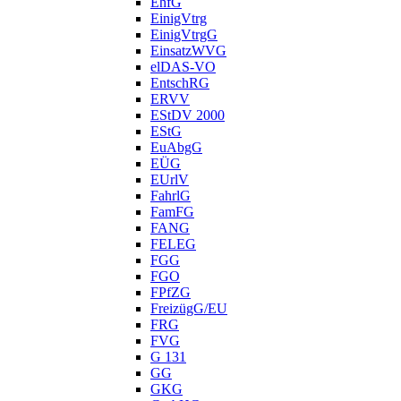
EhfG
EinigVtrg
EinigVtrgG
EinsatzWVG
elDAS-VO
EntschRG
ERVV
EStDV 2000
EStG
EuAbgG
EÜG
EUrlV
FahrlG
FamFG
FANG
FELEG
FGG
FGO
FPfZG
FreizügG/EU
FRG
FVG
G 131
GG
GKG