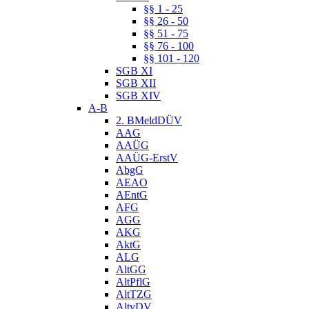
§§ 1 - 25
§§ 26 - 50
§§ 51 - 75
§§ 76 - 100
§§ 101 - 120
SGB XI
SGB XII
SGB XIV
A-B
2. BMeldDÜV
AAG
AAÜG
AAÜG-ErstV
AbgG
AEAO
AEntG
AFG
AGG
AKG
AktG
ALG
AltGG
AltPflG
AltTZG
AltvDV