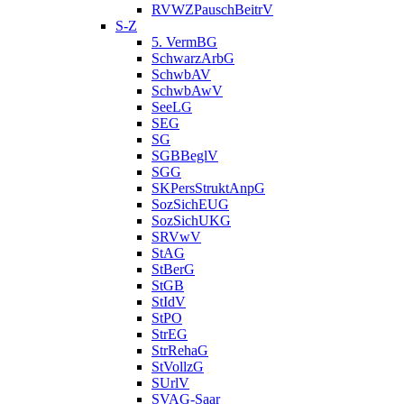
RVWZPauschBeitrV
S-Z
5. VermBG
SchwarzArbG
SchwbAV
SchwbAwV
SeeLG
SEG
SG
SGBBeglV
SGG
SKPersStruktAnpG
SozSichEUG
SozSichUKG
SRVwV
StAG
StBerG
StGB
StIdV
StPO
StrEG
StrRehaG
StVollzG
SUrlV
SVAG-Saar