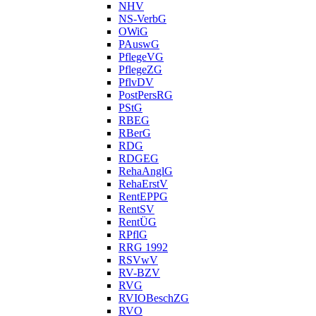
NHV
NS-VerbG
OWiG
PAuswG
PflegeVG
PflegeZG
PflvDV
PostPersRG
PStG
RBEG
RBerG
RDG
RDGEG
RehaAnglG
RehaErstV
RentEPPG
RentSV
RentÜG
RPflG
RRG 1992
RSVwV
RV-BZV
RVG
RVIOBeschZG
RVO