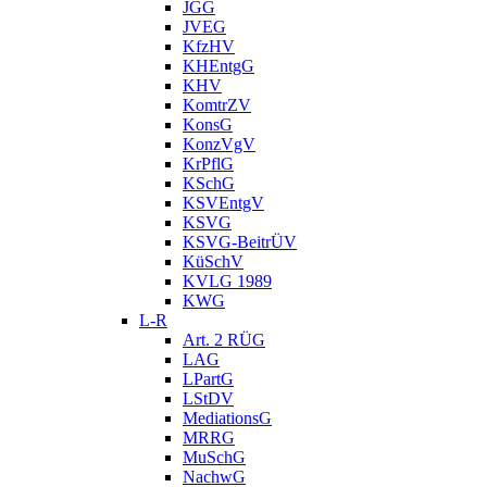
JGG
JVEG
KfzHV
KHEntgG
KHV
KomtrZV
KonsG
KonzVgV
KrPflG
KSchG
KSVEntgV
KSVG
KSVG-BeitrÜV
KüSchV
KVLG 1989
KWG
L-R
Art. 2 RÜG
LAG
LPartG
LStDV
MediationsG
MRRG
MuSchG
NachwG