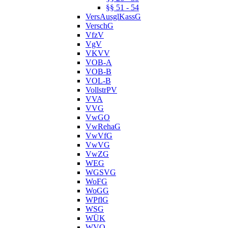
§§ 51 - 54
VersAusglKassG
VerschG
VfzV
VgV
VKVV
VOB-A
VOB-B
VOL-B
VollstrPV
VVA
VVG
VwGO
VwRehaG
VwVfG
VwVG
VwZG
WEG
WGSVG
WoFG
WoGG
WPflG
WSG
WÜK
WVO