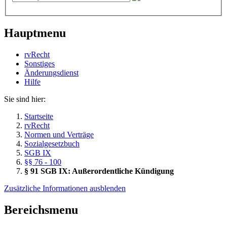
Hauptmenu
rvRecht
Sonstiges
Änderungsdienst
Hil­fe
Sie sind hier:
Startseite
rvRecht
Normen und Verträge
Sozialgesetzbuch
SGB IX
§§ 76 - 100
§ 91 SGB IX: Außerordentliche Kündigung
Zusätzliche Informationen ausblenden
Bereichsmenu