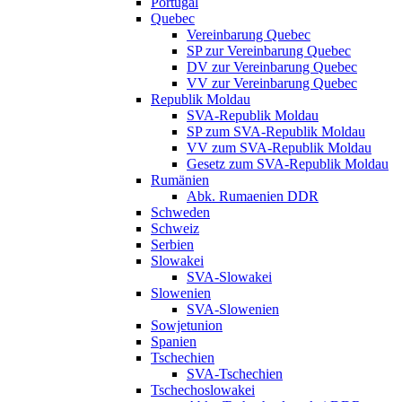
Portugal
Quebec
Vereinbarung Quebec
SP zur Vereinbarung Quebec
DV zur Vereinbarung Quebec
VV zur Vereinbarung Quebec
Republik Moldau
SVA-Republik Moldau
SP zum SVA-Republik Moldau
VV zum SVA-Republik Moldau
Gesetz zum SVA-Republik Moldau
Rumänien
Abk. Rumaenien DDR
Schweden
Schweiz
Serbien
Slowakei
SVA-Slowakei
Slowenien
SVA-Slowenien
Sowjetunion
Spanien
Tschechien
SVA-Tschechien
Tschechoslowakei