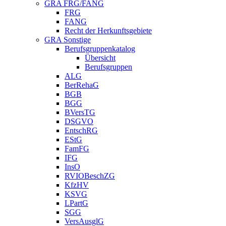
GRA FRG/FANG
FRG
FANG
Recht der Herkunftsgebiete
GRA Sonstige
Berufsgruppenkatalog
Übersicht
Berufsgruppen
ALG
BerRehaG
BGB
BGG
BVersTG
DSGVO
EntschRG
EStG
FamFG
IFG
InsO
RVIOBeschZG
KfzHV
KSVG
LPartG
SGG
VersAusglG