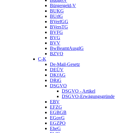
BudgetV
Bürgergeld-V
BUKG
BUrlG
BVerfGG
BVersTG
BVFG
BVG
BVV
BwBeamtAusglG
BZVO
C-K
De-Mail-Gesetz
DEÜV
DKfAG
DRiG
DSGVO
DSGVO - Artikel
DSGVO-Erwägungsgründe
EBV
EFZG
EGBGB
EGovG
EGZPO
EheG