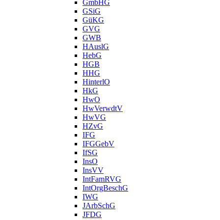
GmbHG
GSiG
GüKG
GVG
GWB
HAuslG
HebG
HGB
HHG
HinterlO
HkG
HwO
HwVerwdtV
HwVG
HZvG
IFG
IFGGebV
IfSG
InsO
InsVV
IntFamRVG
IntOrgBeschG
IWG
JArbSchG
JFDG