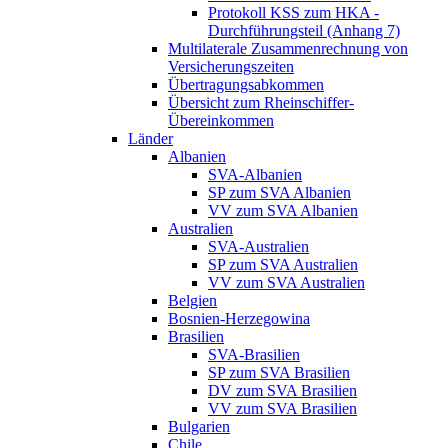
Protokoll KSS zum HKA -
Durchführungsteil (Anhang 7)
Multilaterale Zusammenrechnung von
Versicherungszeiten
Übertragungsabkommen
Übersicht zum Rheinschiffer-
Übereinkommen
Länder
Albanien
SVA-Albanien
SP zum SVA Albanien
VV zum SVA Albanien
Australien
SVA-Australien
SP zum SVA Australien
VV zum SVA Australien
Belgien
Bosnien-Herzegowina
Brasilien
SVA-Brasilien
SP zum SVA Brasilien
DV zum SVA Brasilien
VV zum SVA Brasilien
Bulgarien
Chile