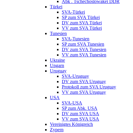
Abk . Tschechoslowakei DDR
Türkei
SVA-Türkei
SP zum SVA Türkei
DV zum SVA Türkei
VV zum SVA Türkei
Tunesien
SVA-Tunesien
SP zum SVA Tunesien
DV zum SVA Tunesien
VV zum SVA Tunesien
Ukraine
Ungarn
Uruguay
SVA-Uruguay
DV zum SVA Uruguay
Protokoll zum SVA Uruguay
VV zum SVA Uruguay
USA
SVA-USA
SP zum Abk. USA
DV zum SVA USA
VV zum SVA USA
Vereinigtes Königreich
Zypern