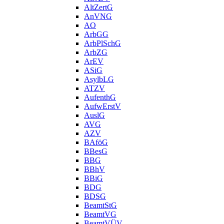
AltZertG
AnVNG
AO
ArbGG
ArbPlSchG
ArbZG
ArEV
ASiG
AsylbLG
ATZV
AufenthG
AufwErstV
AuslG
AVG
AZV
BAföG
BBesG
BBG
BBhV
BBiG
BDG
BDSG
BeamtStG
BeamtVG
BeamtVÜV