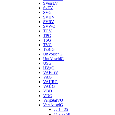
SVersLV
SvEV
SVG
SVHV
SVRV
SVWO
TGV
TPG
TSG
TVG
TzBfG
UhVorschG
UntAbschlG
USG
UVgO
VAErstV
VAG
VAHRG
VAÜG
VBD
VDG
VergStatVO
VersAusglG
§§ 1 - 25
§§ 26 - 50