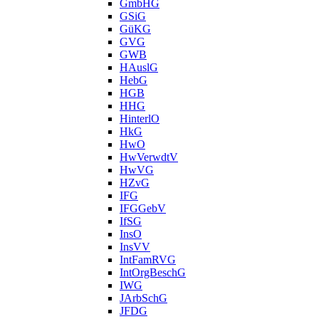
GmbHG
GSiG
GüKG
GVG
GWB
HAuslG
HebG
HGB
HHG
HinterlO
HkG
HwO
HwVerwdtV
HwVG
HZvG
IFG
IFGGebV
IfSG
InsO
InsVV
IntFamRVG
IntOrgBeschG
IWG
JArbSchG
JFDG