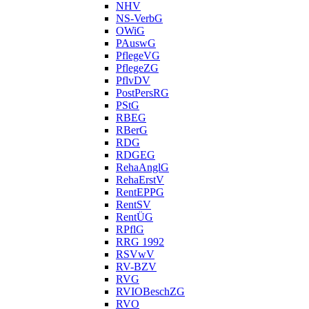
NHV
NS-VerbG
OWiG
PAuswG
PflegeVG
PflegeZG
PflvDV
PostPersRG
PStG
RBEG
RBerG
RDG
RDGEG
RehaAnglG
RehaErstV
RentEPPG
RentSV
RentÜG
RPflG
RRG 1992
RSVwV
RV-BZV
RVG
RVIOBeschZG
RVO