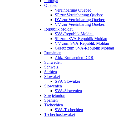
Portugal
Quebec
Vereinbarung Quebec
SP zur Vereinbarung Quebec
DV zur Vereinbarung Quebec
VV zur Vereinbarung Quebec
Republik Moldau
SVA-Republik Moldau
SP zum SVA-Republik Moldau
VV zum SVA-Republik Moldau
Gesetz zum SVA-Republik Moldau
Rumänien
Abk. Rumaenien DDR
Schweden
Schweiz
Serbien
Slowakei
SVA-Slowakei
Slowenien
SVA-Slowenien
Sowjetunion
Spanien
Tschechien
SVA-Tschechien
Tschechoslowakei