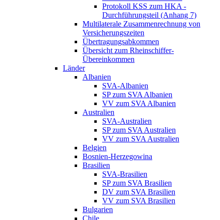
Protokoll KSS zum HKA -
Durchführungsteil (Anhang 7)
Multilaterale Zusammenrechnung von
Versicherungszeiten
Übertragungsabkommen
Übersicht zum Rheinschiffer-
Übereinkommen
Länder
Albanien
SVA-Albanien
SP zum SVA Albanien
VV zum SVA Albanien
Australien
SVA-Australien
SP zum SVA Australien
VV zum SVA Australien
Belgien
Bosnien-Herzegowina
Brasilien
SVA-Brasilien
SP zum SVA Brasilien
DV zum SVA Brasilien
VV zum SVA Brasilien
Bulgarien
Chile