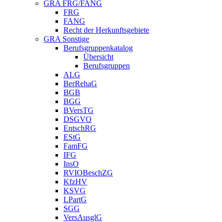
GRA FRG/FANG
FRG
FANG
Recht der Herkunftsgebiete
GRA Sonstige
Berufsgruppenkatalog
Übersicht
Berufsgruppen
ALG
BerRehaG
BGB
BGG
BVersTG
DSGVO
EntschRG
EStG
FamFG
IFG
InsO
RVIOBeschZG
KfzHV
KSVG
LPartG
SGG
VersAusglG