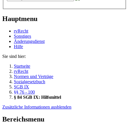
Hauptmenu
rvRecht
Sonstiges
Änderungsdienst
Hil­fe
Sie sind hier:
Startseite
rvRecht
Normen und Verträge
Sozialgesetzbuch
SGB IX
§§ 76 - 100
§ 84 SGB IX: Hilfsmittel
Zusätzliche Informationen ausblenden
Bereichsmenu