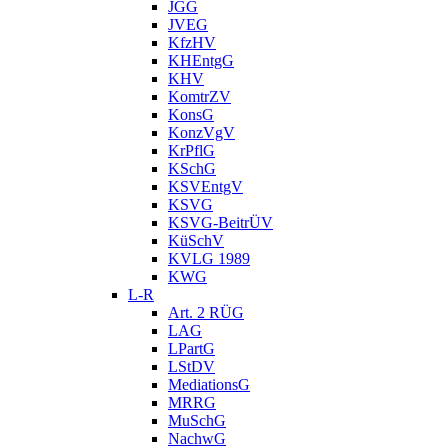
JGG
JVEG
KfzHV
KHEntgG
KHV
KomtrZV
KonsG
KonzVgV
KrPflG
KSchG
KSVEntgV
KSVG
KSVG-BeitrÜV
KüSchV
KVLG 1989
KWG
L-R
Art. 2 RÜG
LAG
LPartG
LStDV
MediationsG
MRRG
MuSchG
NachwG