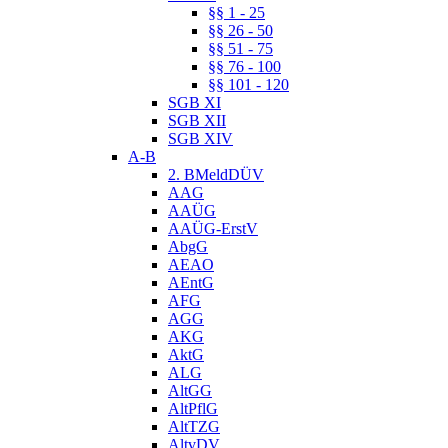
§§ 1 - 25
§§ 26 - 50
§§ 51 - 75
§§ 76 - 100
§§ 101 - 120
SGB XI
SGB XII
SGB XIV
A-B
2. BMeldDÜV
AAG
AAÜG
AAÜG-ErstV
AbgG
AEAO
AEntG
AFG
AGG
AKG
AktG
ALG
AltGG
AltPflG
AltTZG
AltvDV