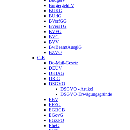
BudgetV
Bürgergeld-V
BUKG
BUrlG
BVerfGG
BVersTG
BVFG
BVG
BVV
BwBeamtAusglG
BZVO
C-K
De-Mail-Gesetz
DEÜV
DKfAG
DRiG
DSGVO
DSGVO - Artikel
DSGVO-Erwägungsgründe
EBV
EFZG
EGBGB
EGovG
EGZPO
EheG