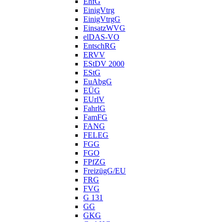
EhfG
EinigVtrg
EinigVtrgG
EinsatzWVG
elDAS-VO
EntschRG
ERVV
EStDV 2000
EStG
EuAbgG
EÜG
EUrlV
FahrlG
FamFG
FANG
FELEG
FGG
FGO
FPfZG
FreizügG/EU
FRG
FVG
G 131
GG
GKG