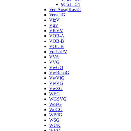
§§ 51 - 54
VersAusglKassG
VerschG
VfzV
VgV
VKVV
VOB-A
VOB-B
VOL-B
VollstrPV
VVA
VVG
VwGO
VwRehaG
VwVfG
VwVG
VwZG
WEG
WGSVG
WoFG
WoGG
WPflG
WSG
WÜK
WVO