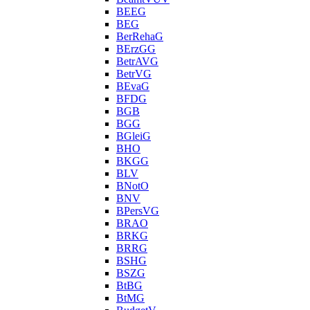
BEEG
BEG
BerRehaG
BErzGG
BetrAVG
BetrVG
BEvaG
BFDG
BGB
BGG
BGleiG
BHO
BKGG
BLV
BNotO
BNV
BPersVG
BRAO
BRKG
BRRG
BSHG
BSZG
BtBG
BtMG