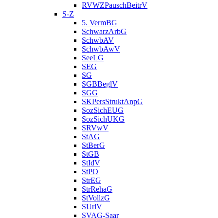
RVWZPauschBeitrV
S-Z
5. VermBG
SchwarzArbG
SchwbAV
SchwbAwV
SeeLG
SEG
SG
SGBBeglV
SGG
SKPersStruktAnpG
SozSichEUG
SozSichUKG
SRVwV
StAG
StBerG
StGB
StIdV
StPO
StrEG
StrRehaG
StVollzG
SUrlV
SVAG-Saar