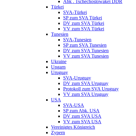
Abk . Tschechoslowakei DDR
Türkei
SVA-Türkei
SP zum SVA Türkei
DV zum SVA Türkei
VV zum SVA Türkei
Tunesien
SVA-Tunesien
SP zum SVA Tunesien
DV zum SVA Tunesien
VV zum SVA Tunesien
Ukraine
Ungarn
Uruguay
SVA-Uruguay
DV zum SVA Uruguay
Protokoll zum SVA Uruguay
VV zum SVA Uruguay
USA
SVA-USA
SP zum Abk. USA
DV zum SVA USA
VV zum SVA USA
Vereinigtes Königreich
Zypern