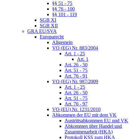
§§ 51 - 75
§§ 76 - 100
§§ 101 - 119
SGB XI
SGB XII
GRA EU/SVA
Europarecht
Allgemein
VO (EG) Nr. 883/2004
Art. 1 - 25
Art. 1
Art. 26 - 50
Art. 51 - 75
Art. 76 - 91
VO (EG) Nr. 987/2009
Art. 1 - 25
Art. 26 - 50
Art. 51 - 75
Art. 76 - 97
VO (EU) Nr. 1231/2010
Abkommen der EU mit dem VK
Austrittsabkommen EU und VK
Abkommen über Handel und
Zusammenarbeit (HKA)
Protokoll KSS zum HKA