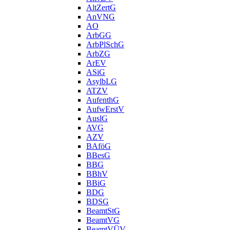
AltZertG
AnVNG
AO
ArbGG
ArbPlSchG
ArbZG
ArEV
ASiG
AsylbLG
ATZV
AufenthG
AufwErstV
AuslG
AVG
AZV
BAföG
BBesG
BBG
BBhV
BBiG
BDG
BDSG
BeamtStG
BeamtVG
BeamtVÜV