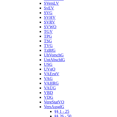
SVersLV
SvEV
SVG
SVHV
SVRV
SVWO
TGV
TPG
TSG
TVG
TzBfG
UhVorschG
UntAbschlG
USG
UVgO
VAErstV
VAG
VAHRG
VAÜG
VBD
VDG
VergStatVO
VersAusglG
§§ 1 - 25
§§ 26 - 50