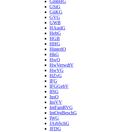
GmbHG
GSiG
GüKG
GVG
GWB
HAuslG
HebG
HGB
HHG
HinterlO
HkG
HwO
HwVerwdtV
HwVG
HZvG
IFG
IFGGebV
IfSG
InsO
InsVV
IntFamRVG
IntOrgBeschG
IWG
JArbSchG
JFDG