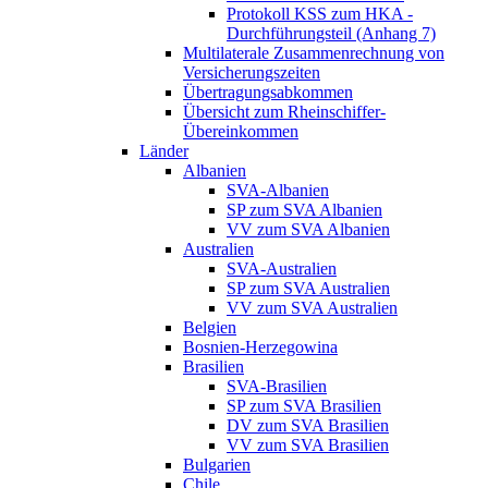
Protokoll KSS zum HKA -
Durchführungsteil (Anhang 7)
Multilaterale Zusammenrechnung von
Versicherungszeiten
Übertragungsabkommen
Übersicht zum Rheinschiffer-
Übereinkommen
Länder
Albanien
SVA-Albanien
SP zum SVA Albanien
VV zum SVA Albanien
Australien
SVA-Australien
SP zum SVA Australien
VV zum SVA Australien
Belgien
Bosnien-Herzegowina
Brasilien
SVA-Brasilien
SP zum SVA Brasilien
DV zum SVA Brasilien
VV zum SVA Brasilien
Bulgarien
Chile