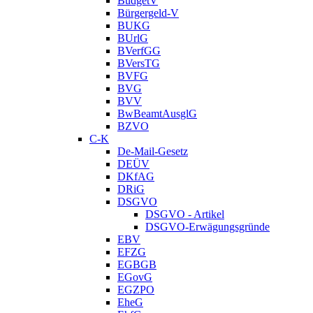
BudgetV
Bürgergeld-V
BUKG
BUrlG
BVerfGG
BVersTG
BVFG
BVG
BVV
BwBeamtAusglG
BZVO
C-K
De-Mail-Gesetz
DEÜV
DKfAG
DRiG
DSGVO
DSGVO - Artikel
DSGVO-Erwägungsgründe
EBV
EFZG
EGBGB
EGovG
EGZPO
EheG