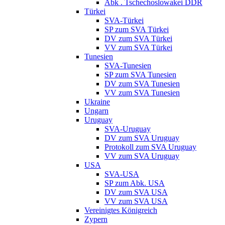
Abk . Tschechoslowakei DDR
Türkei
SVA-Türkei
SP zum SVA Türkei
DV zum SVA Türkei
VV zum SVA Türkei
Tunesien
SVA-Tunesien
SP zum SVA Tunesien
DV zum SVA Tunesien
VV zum SVA Tunesien
Ukraine
Ungarn
Uruguay
SVA-Uruguay
DV zum SVA Uruguay
Protokoll zum SVA Uruguay
VV zum SVA Uruguay
USA
SVA-USA
SP zum Abk. USA
DV zum SVA USA
VV zum SVA USA
Vereinigtes Königreich
Zypern