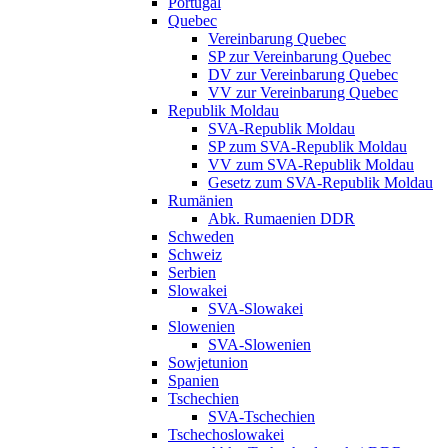
Portugal
Quebec
Vereinbarung Quebec
SP zur Vereinbarung Quebec
DV zur Vereinbarung Quebec
VV zur Vereinbarung Quebec
Republik Moldau
SVA-Republik Moldau
SP zum SVA-Republik Moldau
VV zum SVA-Republik Moldau
Gesetz zum SVA-Republik Moldau
Rumänien
Abk. Rumaenien DDR
Schweden
Schweiz
Serbien
Slowakei
SVA-Slowakei
Slowenien
SVA-Slowenien
Sowjetunion
Spanien
Tschechien
SVA-Tschechien
Tschechoslowakei