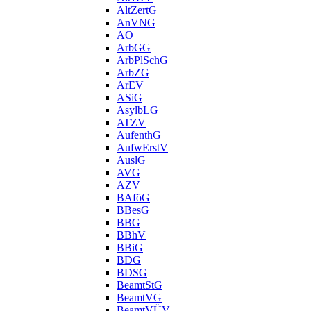
AltZertG
AnVNG
AO
ArbGG
ArbPlSchG
ArbZG
ArEV
ASiG
AsylbLG
ATZV
AufenthG
AufwErstV
AuslG
AVG
AZV
BAföG
BBesG
BBG
BBhV
BBiG
BDG
BDSG
BeamtStG
BeamtVG
BeamtVÜV