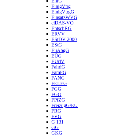
EhfG
EinigVtrg
EinigVtrgG
EinsatzWVG
elDAS-VO
EntschRG
ERVV
EStDV 2000
EStG
EuAbgG
EÜG
EUrlV
FahrlG
FamFG
FANG
FELEG
FGG
FGO
FPfZG
FreizügG/EU
FRG
FVG
G 131
GG
GKG