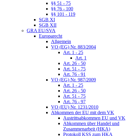
§§ 51 - 75
§§ 76 - 100
§§ 101 - 119
SGB XI
SGB XII
GRA EU/SVA
Europarecht
Allgemein
VO (EG) Nr. 883/2004
Art. 1 - 25
Art. 1
Art. 26 - 50
Art. 51 - 75
Art. 76 - 91
VO (EG) Nr. 987/2009
Art. 1 - 25
Art. 26 - 50
Art. 51 - 75
Art. 76 - 97
VO (EU) Nr. 1231/2010
Abkommen der EU mit dem VK
Austrittsabkommen EU und VK
Abkommen über Handel und
Zusammenarbeit (HKA)
Protokoll KSS zum HKA