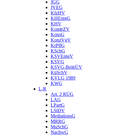
JGG
JVEG
KfzHV
KHEntgG
KHV
KomtrZV
KonsG
KonzVgV
KrPflG
KSchG
KSVEntgV
KSVG
KSVG-BeitrÜV
KüSchV
KVLG 1989
KWG
L-R
Art. 2 RÜG
LAG
LPartG
LStDV
MediationsG
MRRG
MuSchG
NachwG