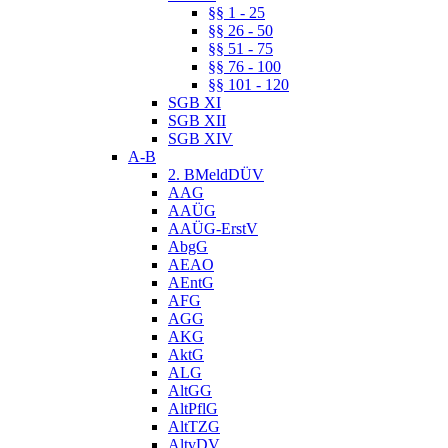
§§ 1 - 25
§§ 26 - 50
§§ 51 - 75
§§ 76 - 100
§§ 101 - 120
SGB XI
SGB XII
SGB XIV
A-B
2. BMeldDÜV
AAG
AAÜG
AAÜG-ErstV
AbgG
AEAO
AEntG
AFG
AGG
AKG
AktG
ALG
AltGG
AltPflG
AltTZG
AltvDV