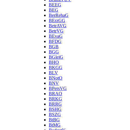
BEEG
BEG
BerRehaG
BErzGG
BetrAVG
BetrVG
BEvaG
BFDG
BGB
BGG
BGleiG
BHO
BKGG
BLV
BNotO
BNV
BPersVG
BRAO
BRKG
BRRG
BSHG
BSZG
BtBG
BtMG