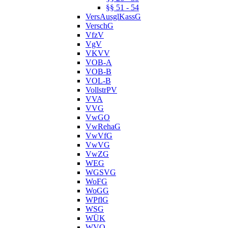
§§ 51 - 54
VersAusglKassG
VerschG
VfzV
VgV
VKVV
VOB-A
VOB-B
VOL-B
VollstrPV
VVA
VVG
VwGO
VwRehaG
VwVfG
VwVG
VwZG
WEG
WGSVG
WoFG
WoGG
WPflG
WSG
WÜK
WVO