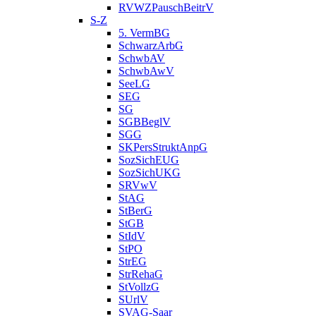
RVWZPauschBeitrV
S-Z
5. VermBG
SchwarzArbG
SchwbAV
SchwbAwV
SeeLG
SEG
SG
SGBBeglV
SGG
SKPersStruktAnpG
SozSichEUG
SozSichUKG
SRVwV
StAG
StBerG
StGB
StIdV
StPO
StrEG
StrRehaG
StVollzG
SUrlV
SVAG-Saar