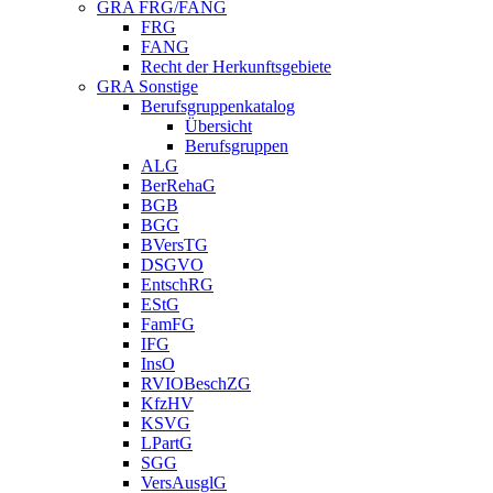
GRA FRG/FANG
FRG
FANG
Recht der Herkunftsgebiete
GRA Sonstige
Berufsgruppenkatalog
Übersicht
Berufsgruppen
ALG
BerRehaG
BGB
BGG
BVersTG
DSGVO
EntschRG
EStG
FamFG
IFG
InsO
RVIOBeschZG
KfzHV
KSVG
LPartG
SGG
VersAusglG