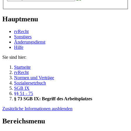
Hauptmenu
rvRecht
Sonstiges
Änderungsdienst
Hil­fe
Sie sind hier:
Startseite
rvRecht
Normen und Verträge
Sozialgesetzbuch
SGB IX
§§ 51 - 75
§ 73 SGB IX: Begriff des Arbeitsplatzes
Zusätzliche Informationen ausblenden
Bereichsmenu