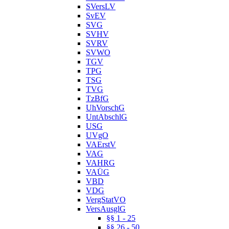
SVersLV
SvEV
SVG
SVHV
SVRV
SVWO
TGV
TPG
TSG
TVG
TzBfG
UhVorschG
UntAbschlG
USG
UVgO
VAErstV
VAG
VAHRG
VAÜG
VBD
VDG
VergStatVO
VersAusglG
§§ 1 - 25
§§ 26 - 50