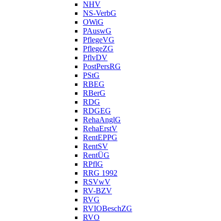
NHV
NS-VerbG
OWiG
PAuswG
PflegeVG
PflegeZG
PflvDV
PostPersRG
PStG
RBEG
RBerG
RDG
RDGEG
RehaAnglG
RehaErstV
RentEPPG
RentSV
RentÜG
RPflG
RRG 1992
RSVwV
RV-BZV
RVG
RVIOBeschZG
RVO