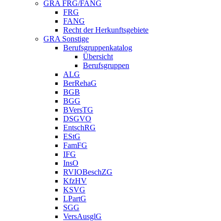
GRA FRG/FANG
FRG
FANG
Recht der Herkunftsgebiete
GRA Sonstige
Berufsgruppenkatalog
Übersicht
Berufsgruppen
ALG
BerRehaG
BGB
BGG
BVersTG
DSGVO
EntschRG
EStG
FamFG
IFG
InsO
RVIOBeschZG
KfzHV
KSVG
LPartG
SGG
VersAusglG