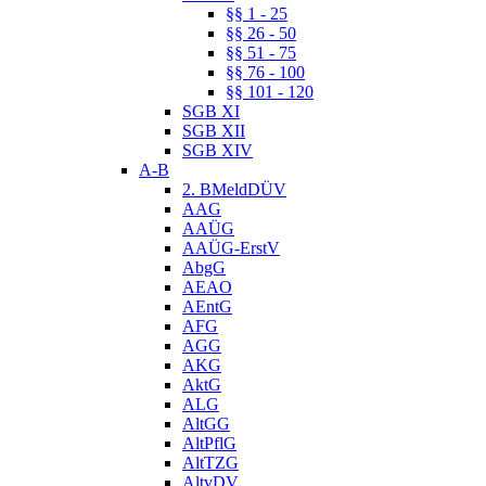
§§ 1 - 25
§§ 26 - 50
§§ 51 - 75
§§ 76 - 100
§§ 101 - 120
SGB XI
SGB XII
SGB XIV
A-B
2. BMeldDÜV
AAG
AAÜG
AAÜG-ErstV
AbgG
AEAO
AEntG
AFG
AGG
AKG
AktG
ALG
AltGG
AltPflG
AltTZG
AltvDV