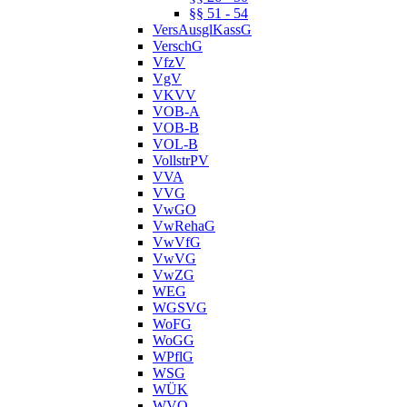
§§ 51 - 54
VersAusglKassG
VerschG
VfzV
VgV
VKVV
VOB-A
VOB-B
VOL-B
VollstrPV
VVA
VVG
VwGO
VwRehaG
VwVfG
VwVG
VwZG
WEG
WGSVG
WoFG
WoGG
WPflG
WSG
WÜK
WVO