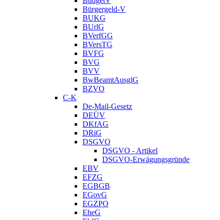
BudgetV
Bürgergeld-V
BUKG
BUrlG
BVerfGG
BVersTG
BVFG
BVG
BVV
BwBeamtAusglG
BZVO
C-K
De-Mail-Gesetz
DEÜV
DKfAG
DRiG
DSGVO
DSGVO - Artikel
DSGVO-Erwägungsgründe
EBV
EFZG
EGBGB
EGovG
EGZPO
EheG