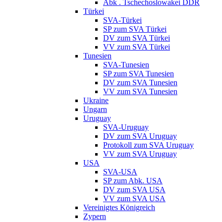
Abk . Tschechoslowakei DDR
Türkei
SVA-Türkei
SP zum SVA Türkei
DV zum SVA Türkei
VV zum SVA Türkei
Tunesien
SVA-Tunesien
SP zum SVA Tunesien
DV zum SVA Tunesien
VV zum SVA Tunesien
Ukraine
Ungarn
Uruguay
SVA-Uruguay
DV zum SVA Uruguay
Protokoll zum SVA Uruguay
VV zum SVA Uruguay
USA
SVA-USA
SP zum Abk. USA
DV zum SVA USA
VV zum SVA USA
Vereinigtes Königreich
Zypern