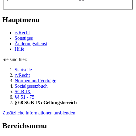
Hauptmenu
rvRecht
Sonstiges
Änderungsdienst
Hil­fe
Sie sind hier:
Startseite
rvRecht
Normen und Verträge
Sozialgesetzbuch
SGB IX
§§ 51 - 75
§ 68 SGB IX: Geltungsbereich
Zusätzliche Informationen ausblenden
Bereichsmenu