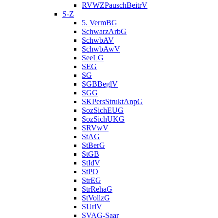
RVWZPauschBeitrV
S-Z
5. VermBG
SchwarzArbG
SchwbAV
SchwbAwV
SeeLG
SEG
SG
SGBBeglV
SGG
SKPersStruktAnpG
SozSichEUG
SozSichUKG
SRVwV
StAG
StBerG
StGB
StIdV
StPO
StrEG
StrRehaG
StVollzG
SUrlV
SVAG-Saar