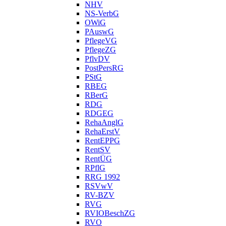
NHV
NS-VerbG
OWiG
PAuswG
PflegeVG
PflegeZG
PflvDV
PostPersRG
PStG
RBEG
RBerG
RDG
RDGEG
RehaAnglG
RehaErstV
RentEPPG
RentSV
RentÜG
RPflG
RRG 1992
RSVwV
RV-BZV
RVG
RVIOBeschZG
RVO