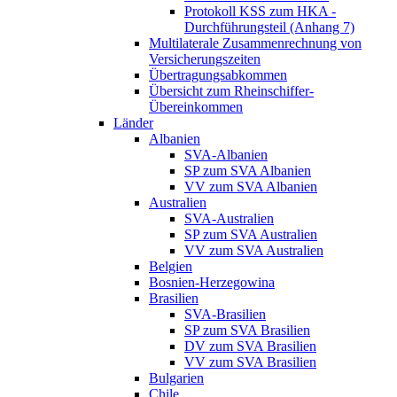
Protokoll KSS zum HKA -
Durchführungsteil (Anhang 7)
Multilaterale Zusammenrechnung von
Versicherungszeiten
Übertragungsabkommen
Übersicht zum Rheinschiffer-
Übereinkommen
Länder
Albanien
SVA-Albanien
SP zum SVA Albanien
VV zum SVA Albanien
Australien
SVA-Australien
SP zum SVA Australien
VV zum SVA Australien
Belgien
Bosnien-Herzegowina
Brasilien
SVA-Brasilien
SP zum SVA Brasilien
DV zum SVA Brasilien
VV zum SVA Brasilien
Bulgarien
Chile