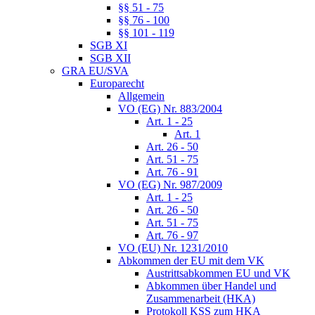
§§ 51 - 75
§§ 76 - 100
§§ 101 - 119
SGB XI
SGB XII
GRA EU/SVA
Europarecht
Allgemein
VO (EG) Nr. 883/2004
Art. 1 - 25
Art. 1
Art. 26 - 50
Art. 51 - 75
Art. 76 - 91
VO (EG) Nr. 987/2009
Art. 1 - 25
Art. 26 - 50
Art. 51 - 75
Art. 76 - 97
VO (EU) Nr. 1231/2010
Abkommen der EU mit dem VK
Austrittsabkommen EU und VK
Abkommen über Handel und
Zusammenarbeit (HKA)
Protokoll KSS zum HKA