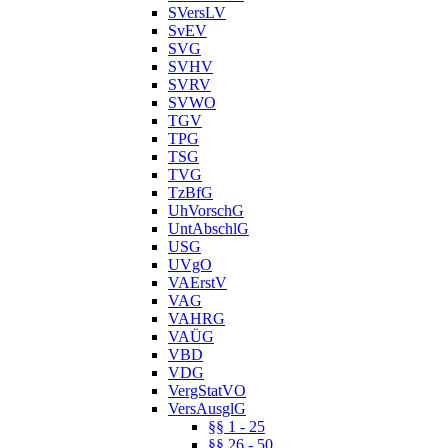
SVersLV
SvEV
SVG
SVHV
SVRV
SVWO
TGV
TPG
TSG
TVG
TzBfG
UhVorschG
UntAbschlG
USG
UVgO
VAErstV
VAG
VAHRG
VAÜG
VBD
VDG
VergStatVO
VersAusglG
§§ 1 - 25
§§ 26 - 50