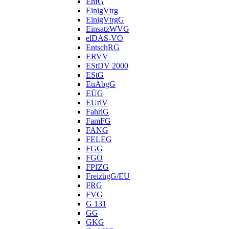
EhfG
EinigVtrg
EinigVtrgG
EinsatzWVG
elDAS-VO
EntschRG
ERVV
EStDV 2000
EStG
EuAbgG
EÜG
EUrlV
FahrlG
FamFG
FANG
FELEG
FGG
FGO
FPfZG
FreizügG/EU
FRG
FVG
G 131
GG
GKG