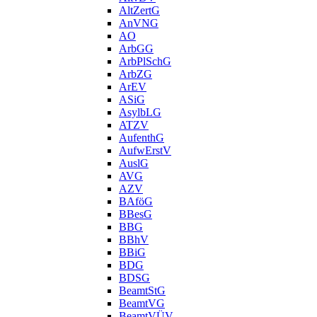
AltZertG
AnVNG
AO
ArbGG
ArbPlSchG
ArbZG
ArEV
ASiG
AsylbLG
ATZV
AufenthG
AufwErstV
AuslG
AVG
AZV
BAföG
BBesG
BBG
BBhV
BBiG
BDG
BDSG
BeamtStG
BeamtVG
BeamtVÜV