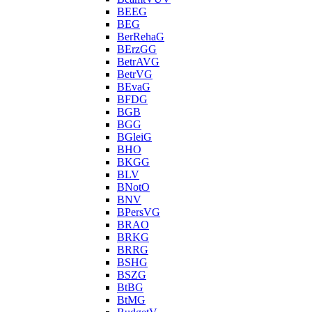
BEEG
BEG
BerRehaG
BErzGG
BetrAVG
BetrVG
BEvaG
BFDG
BGB
BGG
BGleiG
BHO
BKGG
BLV
BNotO
BNV
BPersVG
BRAO
BRKG
BRRG
BSHG
BSZG
BtBG
BtMG