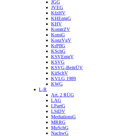
JGG
JVEG
KfzHV
KHEntgG
KHV
KomtrZV
KonsG
KonzVgV
KrPflG
KSchG
KSVEntgV
KSVG
KSVG-BeitrÜV
KüSchV
KVLG 1989
KWG
L-R
Art. 2 RÜG
LAG
LPartG
LStDV
MediationsG
MRRG
MuSchG
NachwG