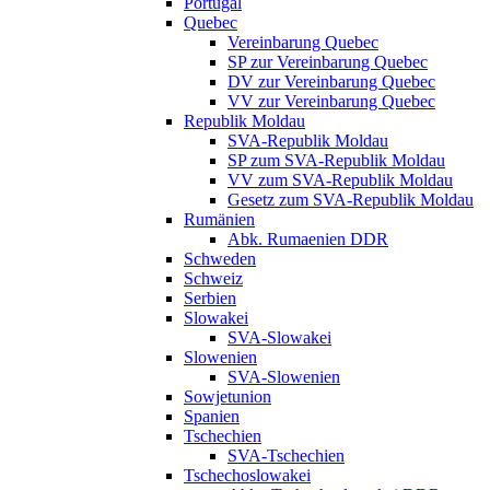
Portugal
Quebec
Vereinbarung Quebec
SP zur Vereinbarung Quebec
DV zur Vereinbarung Quebec
VV zur Vereinbarung Quebec
Republik Moldau
SVA-Republik Moldau
SP zum SVA-Republik Moldau
VV zum SVA-Republik Moldau
Gesetz zum SVA-Republik Moldau
Rumänien
Abk. Rumaenien DDR
Schweden
Schweiz
Serbien
Slowakei
SVA-Slowakei
Slowenien
SVA-Slowenien
Sowjetunion
Spanien
Tschechien
SVA-Tschechien
Tschechoslowakei