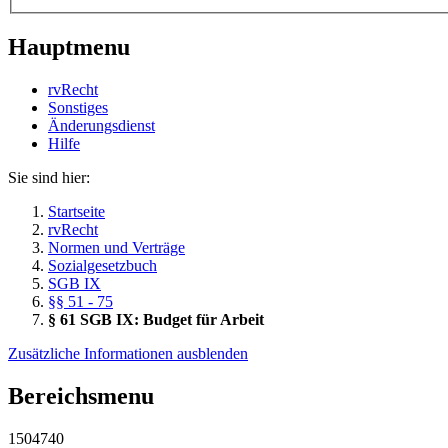
Hauptmenu
rvRecht
Sonstiges
Änderungsdienst
Hil­fe
Sie sind hier:
Startseite
rvRecht
Normen und Verträge
Sozialgesetzbuch
SGB IX
§§ 51 - 75
§ 61 SGB IX: Budget für Arbeit
Zusätzliche Informationen ausblenden
Bereichsmenu
1504740