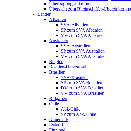
Übertragungsabkommen
Übersicht zum Rheinschiffer-Übereinkomm
Länder
Albanien
SVA-Albanien
SP zum SVA Albanien
VV zum SVA Albanien
Australien
SVA-Australien
SP zum SVA Australien
VV zum SVA Australien
Belgien
Bosnien-Herzegowina
Brasilien
SVA-Brasilien
SP zum SVA Brasilien
DV zum SVA Brasilien
VV zum SVA Brasilien
Bulgarien
Chile
Abk-Chile
SP zum Abk. Chile
Dänemark
Estland
Finnland