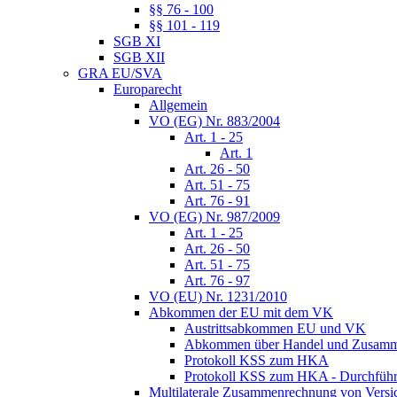
§§ 76 - 100
§§ 101 - 119
SGB XI
SGB XII
GRA EU/SVA
Europarecht
Allgemein
VO (EG) Nr. 883/2004
Art. 1 - 25
Art. 1
Art. 26 - 50
Art. 51 - 75
Art. 76 - 91
VO (EG) Nr. 987/2009
Art. 1 - 25
Art. 26 - 50
Art. 51 - 75
Art. 76 - 97
VO (EU) Nr. 1231/2010
Abkommen der EU mit dem VK
Austrittsabkommen EU und VK
Abkommen über Handel und Zusamm
Protokoll KSS zum HKA
Protokoll KSS zum HKA - Durchführu
Multilaterale Zusammenrechnung von Versi