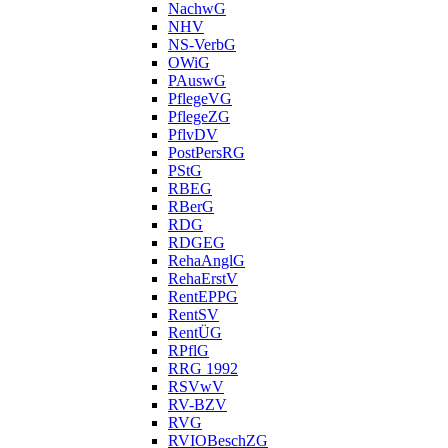
NachwG
NHV
NS-VerbG
OWiG
PAuswG
PflegeVG
PflegeZG
PflvDV
PostPersRG
PStG
RBEG
RBerG
RDG
RDGEG
RehaAnglG
RehaErstV
RentEPPG
RentSV
RentÜG
RPflG
RRG 1992
RSVwV
RV-BZV
RVG
RVIOBeschZG