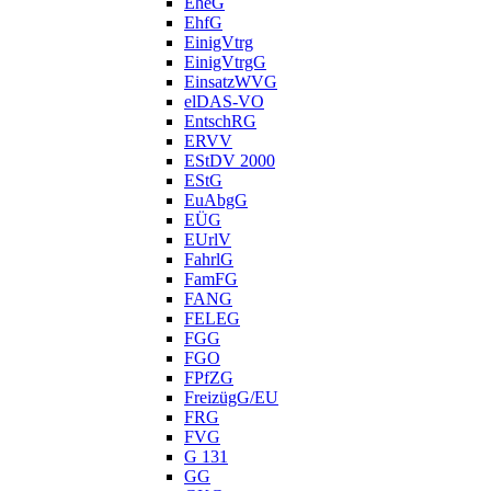
EheG
EhfG
EinigVtrg
EinigVtrgG
EinsatzWVG
elDAS-VO
EntschRG
ERVV
EStDV 2000
EStG
EuAbgG
EÜG
EUrlV
FahrlG
FamFG
FANG
FELEG
FGG
FGO
FPfZG
FreizügG/EU
FRG
FVG
G 131
GG