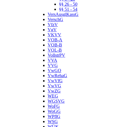
§§ 26 - 50
§§ 51 - 54
VersAusglKassG
VerschG
VfzV
VgV
VKVV
VOB-A
VOB-B
VOL-B
VollstrPV
VVA
VVG
VwGO
VwRehaG
VwVfG
VwVG
VwZG
WEG
WGSVG
WoFG
WoGG
WPflG
WSG
WÜK