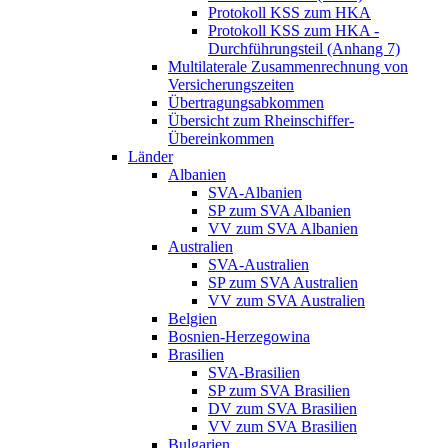
Protokoll KSS zum HKA
Protokoll KSS zum HKA -
Durchführungsteil (Anhang 7)
Multilaterale Zusammenrechnung von
Versicherungszeiten
Übertragungsabkommen
Übersicht zum Rheinschiffer-
Übereinkommen
Länder
Albanien
SVA-Albanien
SP zum SVA Albanien
VV zum SVA Albanien
Australien
SVA-Australien
SP zum SVA Australien
VV zum SVA Australien
Belgien
Bosnien-Herzegowina
Brasilien
SVA-Brasilien
SP zum SVA Brasilien
DV zum SVA Brasilien
VV zum SVA Brasilien
Bulgarien