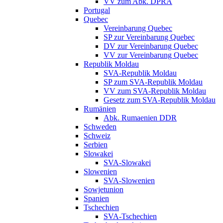
VV zum Abk. DPRA
Portugal
Quebec
Vereinbarung Quebec
SP zur Vereinbarung Quebec
DV zur Vereinbarung Quebec
VV zur Vereinbarung Quebec
Republik Moldau
SVA-Republik Moldau
SP zum SVA-Republik Moldau
VV zum SVA-Republik Moldau
Gesetz zum SVA-Republik Moldau
Rumänien
Abk. Rumaenien DDR
Schweden
Schweiz
Serbien
Slowakei
SVA-Slowakei
Slowenien
SVA-Slowenien
Sowjetunion
Spanien
Tschechien
SVA-Tschechien