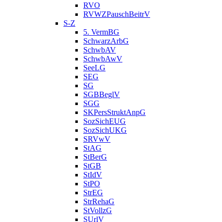
RVO
RVWZPauschBeitrV
S-Z
5. VermBG
SchwarzArbG
SchwbAV
SchwbAwV
SeeLG
SEG
SG
SGBBeglV
SGG
SKPersStruktAnpG
SozSichEUG
SozSichUKG
SRVwV
StAG
StBerG
StGB
StIdV
StPO
StrEG
StrRehaG
StVollzG
SUrlV