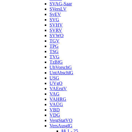
SVAG-Saar
SVersLV
SvEV
SVG
SVHV
SVRV
SVWO
TGV
TPG
TSG
TVG
TzBfG
UhVorschG
UntAbschlG
USG
UVgO
VAErstV
VAG
VAHRG
VAÜG
VBD
VDG
VergStatVO
VersAusglG
§§ 1 - 25