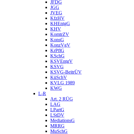
JFDG
JGG
JVEG
KfzHV
KHEntgG
KHV
KomtrZV
KonsG
KonzVgV
KrPflG
KSchG
KSVEntgV
KSVG
KSVG-BeitrÜV
KüSchV
KVLG 1989
KWG
L-R
Art. 2 RÜG
LAG
LPartG
LStDV
MediationsG
MRRG
MuSchG