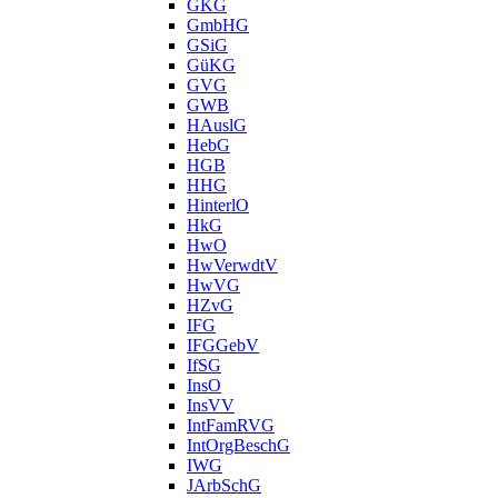
GKG
GmbHG
GSiG
GüKG
GVG
GWB
HAuslG
HebG
HGB
HHG
HinterlO
HkG
HwO
HwVerwdtV
HwVG
HZvG
IFG
IFGGebV
IfSG
InsO
InsVV
IntFamRVG
IntOrgBeschG
IWG
JArbSchG