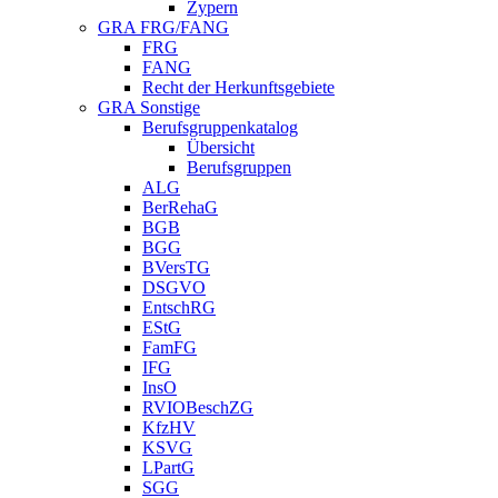
Zypern
GRA FRG/FANG
FRG
FANG
Recht der Herkunftsgebiete
GRA Sonstige
Berufsgruppenkatalog
Übersicht
Berufsgruppen
ALG
BerRehaG
BGB
BGG
BVersTG
DSGVO
EntschRG
EStG
FamFG
IFG
InsO
RVIOBeschZG
KfzHV
KSVG
LPartG
SGG