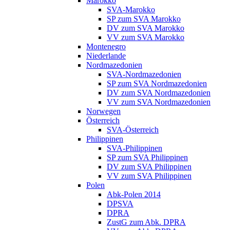
Marokko
SVA-Marokko
SP zum SVA Marokko
DV zum SVA Marokko
VV zum SVA Marokko
Montenegro
Niederlande
Nordmazedonien
SVA-Nordmazedonien
SP zum SVA Nordmazedonien
DV zum SVA Nordmazedonien
VV zum SVA Nordmazedonien
Norwegen
Österreich
SVA-Österreich
Philippinen
SVA-Philippinen
SP zum SVA Philippinen
DV zum SVA Philippinen
VV zum SVA Philippinen
Polen
Abk-Polen 2014
DPSVA
DPRA
ZustG zum Abk. DPRA