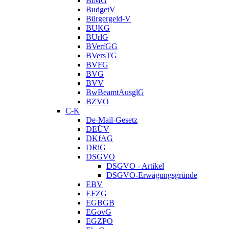
BtMG
BudgetV
Bürgergeld-V
BUKG
BUrlG
BVerfGG
BVersTG
BVFG
BVG
BVV
BwBeamtAusglG
BZVO
C-K
De-Mail-Gesetz
DEÜV
DKfAG
DRiG
DSGVO
DSGVO - Artikel
DSGVO-Erwägungsgründe
EBV
EFZG
EGBGB
EGovG
EGZPO