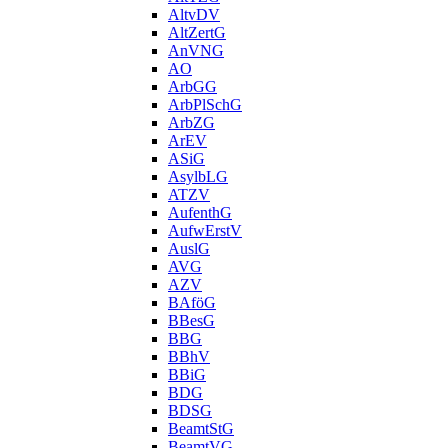
AltvDV
AltZertG
AnVNG
AO
ArbGG
ArbPlSchG
ArbZG
ArEV
ASiG
AsylbLG
ATZV
AufenthG
AufwErstV
AuslG
AVG
AZV
BAföG
BBesG
BBG
BBhV
BBiG
BDG
BDSG
BeamtStG
BeamtVG