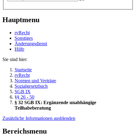
Hauptmenu
rvRecht
Sonstiges
Änderungsdienst
Hil­fe
Sie sind hier:
Startseite
rvRecht
Normen und Verträge
Sozialgesetzbuch
SGB IX
§§ 26 - 50
§ 32 SGB IX: Ergänzende unabhängige
Teilhabeberatung
Zusätzliche Informationen ausblenden
Bereichsmenu