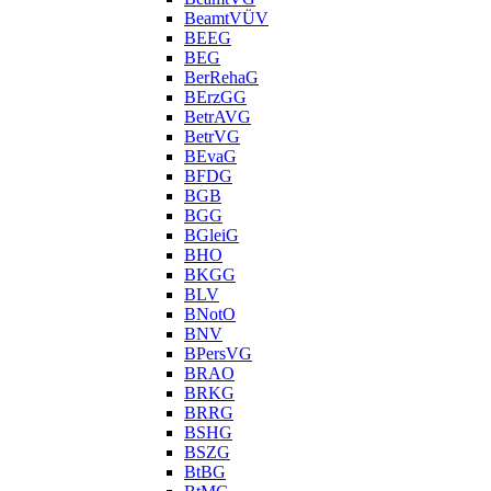
BeamtVÜV
BEEG
BEG
BerRehaG
BErzGG
BetrAVG
BetrVG
BEvaG
BFDG
BGB
BGG
BGleiG
BHO
BKGG
BLV
BNotO
BNV
BPersVG
BRAO
BRKG
BRRG
BSHG
BSZG
BtBG