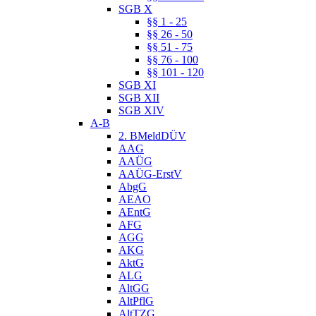
SGB X
§§ 1 - 25
§§ 26 - 50
§§ 51 - 75
§§ 76 - 100
§§ 101 - 120
SGB XI
SGB XII
SGB XIV
A-B
2. BMeldDÜV
AAG
AAÜG
AAÜG-ErstV
AbgG
AEAO
AEntG
AFG
AGG
AKG
AktG
ALG
AltGG
AltPflG
AltTZG