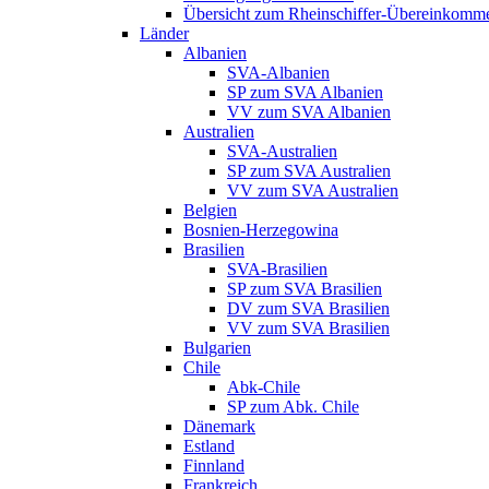
Übersicht zum Rheinschiffer-Übereinkomm
Länder
Albanien
SVA-Albanien
SP zum SVA Albanien
VV zum SVA Albanien
Australien
SVA-Australien
SP zum SVA Australien
VV zum SVA Australien
Belgien
Bosnien-Herzegowina
Brasilien
SVA-Brasilien
SP zum SVA Brasilien
DV zum SVA Brasilien
VV zum SVA Brasilien
Bulgarien
Chile
Abk-Chile
SP zum Abk. Chile
Dänemark
Estland
Finnland
Frankreich