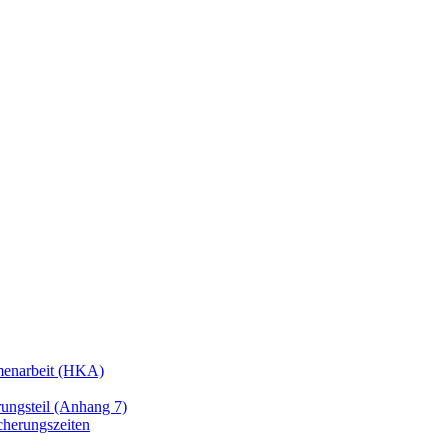
enarbeit (HKA)
ngsteil (Anhang 7)
cherungszeiten