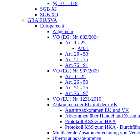
§§ 101 - 119
SGB XI
SGB XII
GRA EU/SVA
Europarecht
Allgemein
VO (EG) Nr. 883/2004
Art. 1 - 25
Art. 1
Art. 26 - 50
Art. 51 - 75
Art. 76 - 91
VO (EG) Nr. 987/2009
Art. 1 - 25
Art. 26 - 50
Art. 51 - 75
Art. 76 - 97
VO (EU) Nr. 1231/2010
Abkommen der EU mit dem VK
Austrittsabkommen EU und VK
Abkommen über Handel und Zusamm
Protokoll KSS zum HKA
Protokoll KSS zum HKA - Durchführu
Multilaterale Zusammenrechnung von Versi
Übertragungsabkommen